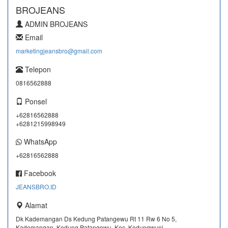
BROJEANS
ADMIN BROJEANS
Email
marketingjeansbro@gmail.com
Telepon
0816562888
Ponsel
+62816562888
+6281215998949
WhatsApp
+62816562888
Facebook
JEANSBRO.ID
Alamat
Dk Kademangan Ds Kedung Patangewu Rt 11 Rw 6 No 5,
Kademangan, Kedung Patangewu, Kec. Kedungwuni,