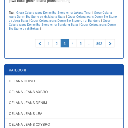
jawa barat grosir celana jeans bandung
Tag :
Grosir Celana jeans Denim Bio Stone 01 di Jakarta Timur
|
Grosir Celana
jeans Denim Bio Stone 01 di Jakarta Utara
|
Grosir Celana jeans Denim Bio Stone
01 Jawa Barat
|
Grosir Celana jeans Denim Bio Stone 01 di Bandung
|
Grosir
Celana jeans Denim Bio Stone 01 di Bandung Barat
|
Grosir Celana jeans Denim
Bio Stone 01 di Bekasi
|
(current)
1
2
3
4
5
...
892
KATEGORI
CELANA CHINO
CELANA JEANS AXBRO
CELANA JEANS DENIM
CELANA JEANS LEA
CELANA JEANS OXYBRO