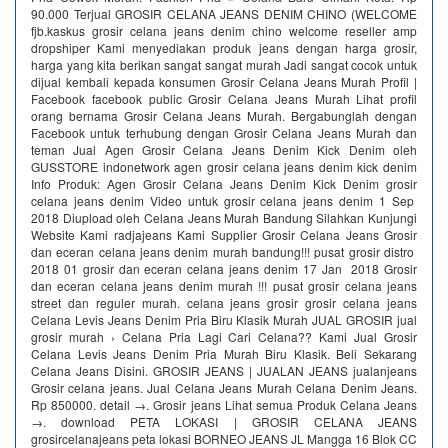
90.000 Terjual GROSIR CELANA JEANS DENIM CHINO (WELCOME
fjb.kaskus grosir celana jeans denim chino welcome reseller amp
dropshiper Kami menyediakan produk jeans dengan harga grosir,
harga yang kita berikan sangat sangat murah Jadi sangat cocok untuk
dijual kembali kepada konsumen Grosir Celana Jeans Murah Profil |
Facebook facebook public Grosir Celana Jeans Murah Lihat profil
orang bernama Grosir Celana Jeans Murah. Bergabunglah dengan
Facebook untuk terhubung dengan Grosir Celana Jeans Murah dan
teman Jual Agen Grosir Celana Jeans Denim Kick Denim oleh
GUSSTORE indonetwork agen grosir celana jeans denim kick denim
Info Produk: Agen Grosir Celana Jeans Denim Kick Denim grosir
celana jeans denim Video untuk grosir celana jeans denim 1 Sep
2018 Diupload oleh Celana Jeans Murah Bandung Silahkan Kunjungi
Website Kami radjajeans Kami Supplier Grosir Celana Jeans Grosir
dan eceran celana jeans denim murah bandung!!! pusat grosir distro
2018 01 grosir dan eceran celana jeans denim 17 Jan 2018 Grosir
dan eceran celana jeans denim murah !!! pusat grosir celana jeans
street dan reguler murah. celana jeans grosir grosir celana jeans
Celana Levis Jeans Denim Pria Biru Klasik Murah JUAL GROSIR jual
grosir murah › Celana Pria Lagi Cari Celana?? Kami Jual Grosir
Celana Levis Jeans Denim Pria Murah Biru Klasik. Beli Sekarang
Celana Jeans Disini. GROSIR JEANS | JUALAN JEANS jualanjeans
Grosir celana jeans. Jual Celana Jeans Murah Celana Denim Jeans.
Rp 850000. detail →. Grosir jeans Lihat semua Produk Celana Jeans
→. download PETA LOKASI | GROSIR CELANA JEANS
grosircelanajeans peta lokasi BORNEO JEANS JL Mangga 16 Blok CC