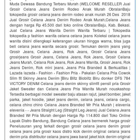
Muda Dewasa Bandung Terbaru Murah (WELCOME RESELLER Jual
Grosir Celana Jeans Denim Rodeo Anak Murah ObralanBaju
tokopedia grosir celana jeans denim rodeo anak murah 26 Des 2018
Jual Grosir Celana Jeans Denim Rodeo Anak Murah,Celana Jeans
dengan harga Rp 45.500 dari toko online ObralanBaju, Kab. Bekasi.
Jual Celana Jeans Wanita Denim Wanita Terbaru | Tokopedia
tokopedia p fashion wanita celana celana jeans Koleksi celana jeans
wanita disini dilengkapi keterangan ukuran hingga warna, bisa juga
beli celana jeans wanita secara grosir. Temukan denim jeans yang
Grosir Jeans, Celana Jeans, Rok Jeans, Grosir Celana Jeans
grosirjeans Grosir Jeans, Celana Jeans, Rok Jeans, Grosir Celana
Jeans Murah, Celana Rok Jeans, Rok Jeans Wanita, Grosir Jeans, Rok
Jeans Denim, Rok mini jeans. Jeans Pria Branded & Berkualitas |
Lazada lazada › Fashion › Fashion Pria › Pakaian Celana Pria Cowok
Slim fit Skinny Jeans Denim [Biru Blitz Bioblitz Biru donker DFS 784
VICTORY DENIM Celana jeans denim skinny slimfit pensil pria Grosir
Jaket Sweater dan Celana Jeans Pria Wanita Murah nouskashop
Tersedia berbagai model sweater baju atasan rajut, jaket bomber, jaket
parka, jaket hoodie, jaket jeans denim, celana jeans, celana cargo,
celana chino chino Celana Jeans Branded Wr Pria Murah | elevenia
elevenia › › Jeans Straight Leg (Straight Leg Jeans) Jual Celana Jeans
Branded Wr Pria Murah dengan Harga Rp 114.800 dari Toko Online
Lapak Distro Bandung, Bandung Celana jeans bermerek harga grosir
Penelusuran yang terkait dengan grosir celana jeans denim grosir
celana jeans pria grosir kaos distro kick denim original celana jeans
denim pria distributor celana jeans jawa barat jaket kick denim original