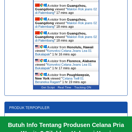
A visitor from
Guangzhou,
Guangdong
viewed "
Maklon Rok jeans 02
di Palembang
"
17 mins ago
A visitor from
Guangzhou,
Guangdong
viewed "
Maklon Rok jeans 02
di Palembang
"
18 mins ago
A visitor from
Guangzhou,
Guangdong
viewed "
Maklon Rok jeans 02
di Palembang
"
18 mins ago
A visitor from
Honolulu, Hawaii
viewed "
Konveksi Celana Jeans Lea 01
Bukalapak
"
1 hr 16 mins ago
A visitor from
Florence, Alabama
viewed "
Konveksi Celana Jeans Lea 01
Bukalapak
"
1 hr 17 mins ago
A visitor from
Poughkeepsie,
New York
viewed "
Celana Twill 01
Beraneka Ragam
"
1 hr 19 mins ago
Get Script
Real Time
Tracking ON
PRODUK TERPOPULER
Rok jeans 01
Jaket Jeans 01
Rok jeans 10
Butuh Info Tentang Produsen Celana Pria