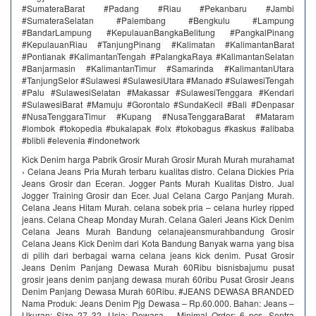
#SumateraBarat #Padang #Riau #Pekanbaru #Jambi
#SumateraSelatan #Palembang #Bengkulu #Lampung
#BandarLampung #KepulauanBangkaBelitung #PangkalPinang
#KepulauanRiau #TanjungPinang #Kalimatan #KalimantanBarat
#Pontianak #KalimantanTengah #PalangkaRaya #KalimantanSelatan
#Banjarmasin #KalimantanTimur #Samarinda #KalimantanUtara
#TanjungSelor #Sulawesi #SulawesiUtara #Manado #SulawesiTengah
#Palu #SulawesiSelatan #Makassar #SulawesiTenggara #Kendari
#SulawesiBarat #Mamuju #Gorontalo #SundaKecil #Bali #Denpasar
#NusaTenggaraTimur #Kupang #NusaTenggaraBarat #Mataram
#lombok #tokopedia #bukalapak #olx #tokobagus #kaskus #alibaba
#blibli #elevenia #indonetwork
Kick Denim harga Pabrik Grosir Murah Grosir Murah Murah murahamat
› Celana Jeans Pria Murah terbaru kualitas distro. Celana Dickies Pria
Jeans Grosir dan Eceran. Jogger Pants Murah Kualitas Distro. Jual
Jogger Training Grosir dan Ecer. Jual Celana Cargo Panjang Murah.
Celana Jeans Hitam Murah. celana sobek pria – celana hurley ripped
jeans. Celana Cheap Monday Murah. Celana Galeri Jeans Kick Denim
Celana Jeans Murah Bandung celanajeansmurahbandung Grosir
Celana Jeans Kick Denim dari Kota Bandung Banyak warna yang bisa
di pilih dari berbagai warna celana jeans kick denim. Pusat Grosir
Jeans Denim Panjang Dewasa Murah 60Ribu bisnisbajumu pusat
grosir jeans denim panjang dewasa murah 60ribu Pusat Grosir Jeans
Denim Panjang Dewasa Murah 60Ribu. #JEANS DEWASA BRANDED
Nama Produk: Jeans Denim Pjg Dewasa – Rp.60.000. Bahan: Jeans –
Ukuran: Size 27 32. Usia: Dewasa – Minimal Order: 6 pcs. Sentra