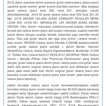
2018 Jeans supreme denim supreme grosir celana jeans celana jeans
supreme grosir eceran. grosir eceran branded premium. Mau bergaya
grosir celana jeans levis 505, levis 501, wrangler murah
distrostyleremaja 2018 05 grosir celana jeans levis 505 levis 501 25
Mei 2018 GROSIR CELANA JEANS STANDART REGULER MERK
LEVIS 505, LEVIS 501, WRANGLER, LEA GROSIR JEANS DENIM.
GROSIR Toko Denim Indonesia jualdenimmurah.weebly tokodenim
tempat cari celana denim jeans asli buatan indonesia, support memiliki
brand denim dengan kualitas terbaik, Indonesia juga memiliki merek
jeans. Toko jual grosir celana dan baju pria online | celana murah |
baju murah. GROSIR Celana Jeans Pendek X DENIM asrjeans.tokofly
produk grosir celana jeans pendek x denim Bahan: Garmen
StretchPola Celana: Sama Seperti DigambarWarna: BlueKode: 51209
12 1Detail Size Celana Kami:27,28,29,30,31,32HARGA YANG Celana
Denim | Banyak Pilihan Dan Promonya‎ Penelusuran yang terkait
dengan grosir celana jeans denim grosir celana jeans pria grosir kaos
distro kick denim original celana jeans denim pria distributor celana
jeans jawa barat jaket kick denim original grosir celana jeans pria
branded murah distributor celana jeans kota cimahi, jawa barat grosir
celana jeans bandung
pabrik konveksi celana jeans murah konveksicelanajeans pabrik
konveksi celana jeans murah harga mulai dari 85.000 jakarta bandung
seragam kerja lapangan pertambangan pabrik outdoor. Grosir celana
denim Pants denim, bahan denim harga 47rb #celanajeans PRILLY
JEANS, bahan jeans washed (import) harga 135K ramailancar
facebook tokobajurajutmurah 0857 2212 6318 #busanamuslim