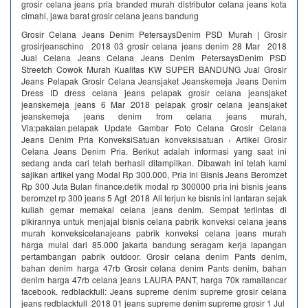
grosir celana jeans pria branded murah distributor celana jeans kota
cimahi, jawa barat grosir celana jeans bandung
Grosir Celana Jeans Denim PetersaysDenim PSD Murah | Grosir
grosirjeanschino 2018 03 grosir celana jeans denim 28 Mar 2018
Jual Celana Jeans Celana Jeans Denim PetersaysDenim PSD
Streetch Cowok Murah Kualitas KW SUPER BANDUNG Jual Grosir
Jeans Pelapak Grosir Celana Jeansjaket Jeanskemeja Jeans Denim
Dress ID dress celana jeans pelapak grosir celana jeansjaket
jeanskemeja jeans 6 Mar 2018 pelapak grosir celana jeansjaket
jeanskemeja jeans denim from celana jeans murah,
Via:pakaian.pelapak Update Gambar Foto Celana Grosir Celana
Jeans Denim Pria KonveksiSatuan konveksisatuan › Artikel Grosir
Celana Jeans Denim Pria. Berikut adalah informasi yang saat ini
sedang anda cari telah berhasil ditampilkan. Dibawah ini telah kami
sajikan artikel yang Modal Rp 300.000, Pria Ini Bisnis Jeans Beromzet
Rp 300 Juta Bulan finance.detik modal rp 300000 pria ini bisnis jeans
beromzet rp 300 jeans 5 Agt 2018 Ali terjun ke bisnis ini lantaran sejak
kuliah gemar memakai celana jeans denim. Sempat terlintas di
pikirannya untuk menjajal bisnis celana pabrik konveksi celana jeans
murah konveksicelanajeans pabrik konveksi celana jeans murah
harga mulai dari 85.000 jakarta bandung seragam kerja lapangan
pertambangan pabrik outdoor. Grosir celana denim Pants denim,
bahan denim harga 47rb Grosir celana denim Pants denim, bahan
denim harga 47rb celana jeans LAURA PANT, harga 70k ramailancar
facebook. redblackfull: Jeans supreme denim supreme grosir celana
jeans redblackfull 2018 01 jeans supreme denim supreme grosir 1 Jul