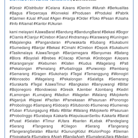
#Grosir #Distributor #Celana #Jeans #Denim #Murah #Berkualitas
#Bagus #Terpercaya #Konveksi #Produsen #Produksi #Pabrik
#Garmen #Jual #Pusat #Agen #Harga #Order #Toko #Pesan #Usaha
#Info #Alamat #Kantor #Ukuran
kami melayani #JawaBarat #Bandung #BandungBarat #Bekasi #Bogor
#Ciamis #Cianjur #Cirebon #Garut #Indramayu #Karawang #Kuningan
#Majalengka #Pangandaran #Purwakarta #Subang #Sukabumi
#Sumedang #Banjar #Bekasi #Cimahi #Cirebon #Depok #Sukabumi
#Tasikmalaya #JawaTengah #Banjarnegara #Banyumas #Batang
#Blora #Boyolali #Brebes #Cilacap #Demak #Grobogan #Jepara
#Karanganyar #Kebumen #Klaten #Kudus #Magelang #Pati
#Pekalongan #Pemalang #Purbalingga #Purworejo #Rembang
#Semarang #Sragen #Sukoharjo #Tegal #Temanggung #Wonogiri
#Wonosobo #Magelang #Pekalongan #Salatiga #Semarang
#Surakarta #Tegal #JawaTimur #Bangkalan #Banyuwangi #Blitar
#Bojonegoro #Bondowoso #Gresik #Jember #Jombang #Kediri
#Lamongan #Lumajang #Madiun #Magetan #Malang #Mojokerto
#Nganjuk #Ngawi #Pacitan #Pamekasan #Pasuruan #Ponorogo
#Probolinggo #Sampang #Sidoarjo #Situbondo #Sumenep #Sumenep
#Tuban #Tulungagung #Batu #Blitar #Malang #Mojokerto #Pasuruan
#Probolinggo #Surabaya #Jakarta #KepulauanSeribu #Jakarta #Barat
#Pusat #Selatan #Timur #Utara #banten #Lebak #Pandeglang
#Serang #Tangerang #Cilegon #Serang #Tangerang
#TangerangSelatan #Bantul #GunungKidul #KulonProgo #Sleman
#Yogyakarta #Sumatera #Aceh #BandaAceh #SumateraUtara #Medan