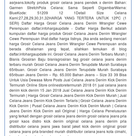
asrjeans.tokofly produk grosir celana jeans pendek x denim Bahan:
Garmen StretchPola Celana: Sama Seperti DigambarWarna:
BlueKode: 51209 12 1Detail Size Celana
Kami:27,28,29,30,31,32HARGA YANG TERTERA UNTUK 12PC (1
SERI) Daftar Harga Grosir Celana Jeans Denim Wrangler Cewe
Perempuan daftar.infohargaupdate › Daftar Harga Berikut adalah
kumpulan daftar harga produk Grosir Celana Jeans Denim Wrangler
Cewe Perempuan lihat daftar harga listnya, jika anda sedang mencari
harga Grosir Celana Jeans Denim Wrangler Cewe Perempuan anda
berada dihalaman yang tepat, silahkan temukan di blog
daftar.infohargaupdate ini. Grosir Celana Jeans Denim Terbaru Murah |
Bisnis Grosiran Baju bisnisgrosiran tag grosir celana jeans denim
terbaru murah Grosir Celana Jeans Denim Terupdate Murah Surabaya
65ribuan. Grosir Celana Jeans Denim Terupdate Murah Surabaya
65ribuan Jeans Denim – Rp. 65.000 Bahan Jeans – Size 33 39 Bisa
Untuk Usia Dewasa More Posts Jual Celana Jeans Denim Kick Denim
Termurah Online Store onlinestoretermurah 2018 01 jual celana jeans
denim kick denim 15 Jan 2018 Jual Celana Jeans Denim Kick Denim
Termurah | Harga Grosir Celana Jeans Denim Kick Denim Murah | Jual
Celana Jeans Denim Kick Denim Terlaris | Grosir Celana Jeans Denim
Kick Denim | Pusat Celana Jeans Denim Kick Denim Murah | Celana
Jeans Denim Kick Denim asli Original | Harga Celana Penelusuran
yang terkait dengan grosir celana jeans denim grosir celana jeans pria
grosir kaos distro kick denim original celana jeans denim pria
distributor celana jeans jawa barat jaket kick denim original grosir
celana jeans pria branded murah distributor celana jeans kota cimahi,