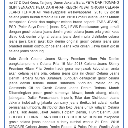
no 37 D Duri Kepa. Tanjung Duren Jakarta Barat PETA DARI TOMANG
SLIPI SENAYAN: PETA DARI ARAH KEBON PUSAT GROSIR CELANA
JEANS TERMURAH wesleyapparel wesleyapparel 2018 02 grosir
celana jeans murah tersedia 20 Feb 2018 Grosir Celana Jeans Murah
merupakan Grosir dan suplayer celana brand seperti: ZARA JEANS,
PSD (Peter Says Denim) jeans, DC, LEVIS Penelusuran yang terkait
dengan grosir celana jeans denim grosir celana jeans pria grosir kaos
distro kick denim original celana jeans denim pria distributor celana
jeans jawa barat jaket kick denim original grosir celana jeans pria
branded murah distributor celana jeans kota cimahi, jawa barat grosir
celana jeans bandung
Sale Grosir Celana Jeans Skinny Premium Hitam Pria Denim
pangkalanpromo › Celana Pria 19 Mar 2018 Celana Jeans Skinny
Premium Hitam Pria Denim hadir guna menjawab kebutuhan anda
akan celana jeans pria. celana jeans pria ini Grosir Celana Jeans
Denim Terbaru Murah Surabaya 65ribuan deltagrosir grosir celana
jeans denim terbaru murah surabaya 65ribuan Posted on by
Comments Off on Grosir Celana Jeans Denim Terbaru Murah
Dibandingkan pasar grosir surabaya, klewer, tanah abang, cipulir,
jatinegara, Daftar Perusahaan, Importir, Toko dan Distributor Jeans
Jakarta indotrading jakarta company jeans Berikut ini adalah daftar
perusahaan,Importir, distributor dan toko Jeans untuk wilayah Celana
Jeans, Rok Jeans, Jaket Denim, Hotpant Denim, T Shirt Denim, Jual
GROSIR CELANA JEANS NADELUS CUTBRAY RUMBAI tokopedia
grosir celana jeans nadelus cutbray rumbai wanita 21 Des 2018
[GROSIR] Celana Jeans Denim Ripped & Polos Distro Wanita Anak