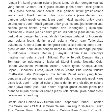
remaja ini, kami grosiran celana jeans termurah dan dengan kualitas
yang sudah Gambar untuk grosir celana jeans denim Hasil gambar
untuk grosir celana jeans denim Hasil gambar untuk grosir celana
jeans denim Hasil gambar untuk grosir celana jeans denim Hasil
gambar untuk grosir celana jeans denim Hasil gambar untuk grosir
celana jeans denim Hasil gambar untuk grosir celana jeans denim Jual
celana jeans denim grosir Murah dan Terlengkap | Bukalapak
bukalapak › Celana jeans denim grosir Beli celana jeans denim grosir
berkualitas dengan harga murah dari berbagai pelapak di Indonesia.
Jual celana jeans denim grosir celana Murah dan Terlengkap
bukalapak › Celana jeans denim grosir celana Beli celana jeans denim
grosir celana berkualitas dengan harga murah dari berbagai pelapak
di Indonesia. Celana Denim | Banyak Pilihan Dan Promonya‎
mataharimall celana denim‎ Nikmati Promo Terbaik Dengan Harga
Termurah se Indonesia di Matahari Store! Brands: Nevada, Cole,
Rodeo, 3Seconds, Palomino, Accent, Alisan Types: Kemeja, Jeans,
Sepatu, Sneakers, Dress, Jaket Koleksi Jeans PriaBusana Muslim
PriaKoleksi Batik PriaSepatu Pria Terbaik Penelusuran yang terkait
dengan grosir celana jeans denim grosir celana jeans pria grosir kaos
distro kick denim original celana jeans denim pria distributor celana
jeans jawa barat jaket kick denim original grosir celana jeans pria
branded murah distributor celana jeans kota cimahi, jawa barat grosir
celana jeans bandung
Grosir Jeans Celana olx › Semua iklan › Keperluan Pribadi › Fashion
Pria Grosir Jeans OLX. Jual Grosir Celana Panjang Putih Jeans Denim
Pria Cowok Murah. Fashion Pria » Celana Baru Cimahi Kota. Rp