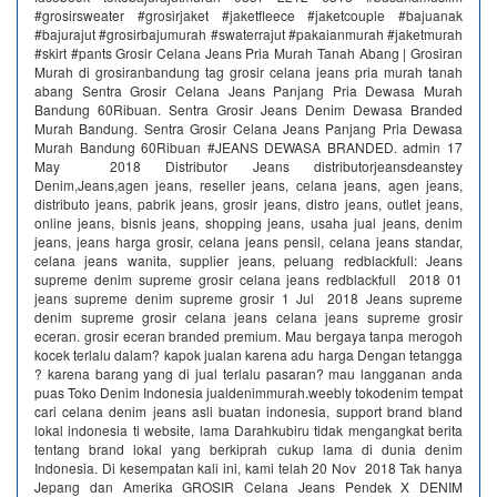
#grosirsweater #grosirjaket #jaketfleece #jaketcouple #bajuanak
#bajurajut #grosirbajumurah #swaterrajut #pakaianmurah #jaketmurah
#skirt #pants Grosir Celana Jeans Pria Murah Tanah Abang | Grosiran
Murah di grosiranbandung tag grosir celana jeans pria murah tanah
abang Sentra Grosir Celana Jeans Panjang Pria Dewasa Murah
Bandung 60Ribuan. Sentra Grosir Jeans Denim Dewasa Branded
Murah Bandung. Sentra Grosir Celana Jeans Panjang Pria Dewasa
Murah Bandung 60Ribuan #JEANS DEWASA BRANDED. admin 17
May 2018 Distributor Jeans distributorjeansdeanstey
Denim,Jeans,agen jeans, reseller jeans, celana jeans, agen jeans,
distributo jeans, pabrik jeans, grosir jeans, distro jeans, outlet jeans,
online jeans, bisnis jeans, shopping jeans, usaha jual jeans, denim
jeans, jeans harga grosir, celana jeans pensil, celana jeans standar,
celana jeans wanita, supplier jeans, peluang redblackfull: Jeans
supreme denim supreme grosir celana jeans redblackfull 2018 01
jeans supreme denim supreme grosir 1 Jul 2018 Jeans supreme
denim supreme grosir celana jeans celana jeans supreme grosir
eceran. grosir eceran branded premium. Mau bergaya tanpa merogoh
kocek terlalu dalam? kapok jualan karena adu harga Dengan tetangga
? karena barang yang di jual terlalu pasaran? mau langganan anda
puas Toko Denim Indonesia jualdenimmurah.weebly tokodenim tempat
cari celana denim jeans asli buatan indonesia, support brand bland
lokal indonesia ti website, lama Darahkubiru tidak mengangkat berita
tentang brand lokal yang berkiprah cukup lama di dunia denim
Indonesia. Di kesempatan kali ini, kami telah 20 Nov 2018 Tak hanya
Jepang dan Amerika GROSIR Celana Jeans Pendek X DENIM