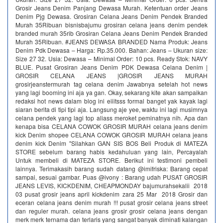
Grosir Jeans Denim Panjang Dewasa Murah. Ketentuan order Jeans
Denim Pjg Dewasa. Grosiran Celana Jeans Denim Pendek Branded
Murah 35Ribuan bisnisbajumu grosiran celana jeans denim pendek
branded murah 35rib Grosiran Celana Jeans Denim Pendek Branded
Murah 35Ribuan. #JEANS DEWASA BRANDED Nama Produk: Jeans
Denim Pdk Dewasa – Harga: Rp.35.000. Bahan: Jeans – Ukuran size:
Size 27 32. Usia: Dewasa – Minimal Order: 10 pcs. Ready Stok: NAVY
BLUE. Pusat Grosiran Jeans Denim PDK Dewasa Celana Denim |
GROSIR CELANA JEANS |GROSIR JEANS MURAH
grosirjeanstermurah tag celana denim Jawabnya setelah hot news
yang lagi booming ini aja ya gan. Okay, sekarang kite akan sampaikan
redaksi hot news dalam blog ini eiiitsss formal banget yak kayak lagi
siaran berita di tipi tipi aja. Langsung aje yee, waktu ini lagi musimnya
celana pendek yang lagi top aliass meroket peminatnya nih. Apa dan
kenapa bisa CELANA COWOK GROSIR MURAH celana jeans denim
kick Denim shopee CELANA COWOK GROSIR MURAH celana jeans
denim kick Denim "Silahkan GAN SIS BOS Beli Produk di MATEZA
STORE sebelum barang habis kedahuluan yang lain, Percayalah
Untuk membeli di MATEZA STORE. Berikut ini testimoni pembeli
lainnya. Terimakasih barang sudah datang @imifriska: Barang cepat
sampai, sesuai gambar. Puas @ivony : Barang udah PUSAT GROSIR
JEANS LEVIS, KICKDENIM, CHEAPMONDAY bajumurahsekalii 2018
03 pusat grosir jeans april kickdenim zara 25 Mar 2018 Grosir dan
eceran celana jeans denim murah !!! pusat grosir celana jeans street
dan reguler murah. celana jeans grosir grosir celana jeans dengan
merk merk ternama dan terlaris yang sangat banyak diminati kalangan