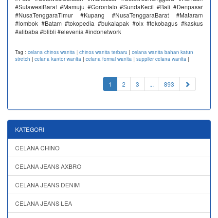
#SulawesiBarat #Mamuju #Gorontalo #SundaKecil #Bali #Denpasar
#NusaTenggaraTimur #Kupang #NusaTenggaraBarat #Mataram
#lombok #Batam #tokopedia #bukalapak #olx #tokobagus #kaskus
#alibaba #blibli #elevenia #indonetwork
Tag :
celana chinos wanita
|
chinos wanita terbaru
|
celana wanita bahan katun
stretch
|
celana kantor wanita
|
celana formal wanita
|
supplier celana wanita
|
(current)
1
2
3
...
893
KATEGORI
CELANA CHINO
CELANA JEANS AXBRO
CELANA JEANS DENIM
CELANA JEANS LEA