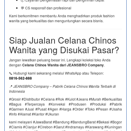
💬 CS responsif dan profesional
Kami berkomitmen membantu Anda menghadirkan produk fashion
wanita yang berkualitas dan menguntungkan secara bisnis.
Siap Jualan Celana Chinos
Wanita yang Disukai Pasar?
Jangan lewatkan peluang besar ini. Lengkapi koleksi toko Anda
dengan
Celana Chinos Wanita dari JEANSBRO Company
.
📞 Hubungi kami sekarang melalui WhatsApp atau Telepon:
0816-562-888
📍
JEANSBRO Company – Pabrik Celana Chinos Wanita Terbaik di
Indonesia
#Grosir #Distributor #Celana #Rok #Kulot #Jeans #Murah #Berkualitas
#Bagus #Terpercaya #Konveksi #Produsen #Produksi #Pabrik
#Garmen #Jual #Pusat #Agen #Harga #Order #Toko #Pesan #Usaha
#Info #Alamat #Kantor #Ukuran
kami melayani #JawaBarat #Bandung #BandungBarat #Bekasi #Bogor
#Ciamis #Cianjur #Cirebon #Garut #Indramayu #Karawang #Kuningan