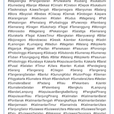
#Majalengka #Pangandaran #Purwakarta #Subang #Sukabumi
#Sumedang #Banjar #Bekasi #Cimahi #Cirebon #Depok #Sukabumi
#Tasikmalaya #JawaTengah #Banjarnegara #Banyumas #Batang
#Blora #Boyolali #Brebes #Cilacap #Demak #Grobogan #Jepara
#Karanganyar #Kebumen #Klaten #Kudus #Magelang #Pati
#Pekalongan #Pemalang #Purbalingga #Purworejo #Rembang
#Semarang #Sragen #Sukoharjo #Tegal #Temanggung #Wonogiri
#Wonosobo #Magelang #Pekalongan #Salatiga #Semarang
#Surakarta #Tegal #JawaTimur #Bangkalan #Banyuwangi #Blitar
#Bojonegoro #Bondowoso #Gresik #Jember #Jombang #Kediri
#Lamongan #Lumajang #Madiun #Magetan #Malang #Mojokerto
#Nganjuk #Ngawi #Pacitan #Pamekasan #Pasuruan #Ponorogo
#Probolinggo #Sampang #Sidoarjo #Situbondo #Sumenep #Sumenep
#Tuban #Tulungagung #Batu #Blitar #Malang #Mojokerto #Pasuruan
#Probolinggo #Surabaya #Jakarta #KepulauanSeribu #Jakarta #Barat
#Pusat #Selatan #Timur #Utara #banten #Lebak #Pandeglang
#Serang #Tangerang #Cilegon #Serang #Tangerang
#TangerangSelatan #Bantul #GunungKidul #KulonProgo #Sleman
#Yogyakarta #Sumatera #Aceh #BandaAceh #SumateraUtara #Medan
#SumateraBarat #Padang #Riau #Pekanbaru #Jambi
#SumateraSelatan #Palembang #Bengkulu #Lampung
#BandarLampung #KepulauanBangkaBelitung #PangkalPinang
#KepulauanRiau #TanjungPinang #Kalimatan #KalimantanBarat
#Pontianak #KalimantanTengah #PalangkaRaya #KalimantanSelatan
#Banjarmasin #KalimantanTimur #Samarinda #KalimantanUtara
#TanjungSelor #Sulawesi #SulawesiUtara #Manado #SulawesiTengah
#Palu #SulawesiSelatan #Makassar #SulawesiTenggara #Kendari