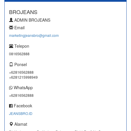
BROJEANS
ADMIN BROJEANS
Email
marketingjeansbro@gmail.com
Telepon
0816562888
Ponsel
+62816562888
+6281215998949
WhatsApp
+62816562888
Facebook
JEANSBRO.ID
Alamat