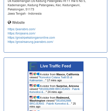
Dk Kademangan Ds Kedung Patangewu Rt 11 Rw 6 No 5,
Kademangan, Kedung Patangewu, Kec. Kedungwuni,
Pekalongan, 51173
Jawa Tengah - Indonesia
Website
https://jeansbro.com/
https://brojeans.com/
https://grosirpekalonganonline.com
https://grosirsarung.jeansbro.com/
Live Traffic Feed
A visitor from
Wasco, California
viewed "
Konveksi Celana Twill 05 di
Kalimantan…
"
17 mins ago
A visitor from
Surprise, Arizona
viewed "
0816562888 BROJEANS : Pabrik
Konveksi &…
"
24 mins ago
A visitor from
Redmond,
Washington
viewed "
0816562888
BROJEANS : Pabrik Konveksi &…
"
25
mins ago