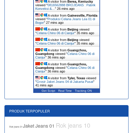
A visitor from
Berea, Kentucky
viewed "
0816562888 BROJEANS : Pabrik
Konveksi &…
"
26 mins ago
A visitor from
Gainesville, Florida
viewed "
Produksi Celana Jeans Lea 01 di
Bogor
"
27 mins ago
A visitor from
Beijing
viewed
"
Celana Chino 06 di Cianjur
"
35 mins ago
A visitor from
Beijing
viewed
"
Celana Chino 06 di Cianjur
"
35 mins ago
A visitor from
Guangzhou,
Guangdong
viewed "
Celana Chino 06 di
Cianjur
"
36 mins ago
A visitor from
Guangzhou,
Guangdong
viewed "
Celana Chino 06 di
Cianjur
"
36 mins ago
A visitor from
Tyler, Texas
viewed
"
Grosir Jaket Jeans 04 di Jakarta Pusat
"
41 mins ago
Get Script
Real Time
Tracking ON
PRODUK TERPOPULER
Rok jeans 10
Jaket Jeans 01
Rok jeans 01