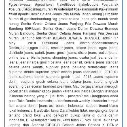
#grosirsweater #grosirjaket #jaketfleece #jaketcouple #bajuanak
#bajurajut #grosirbajumurah #swaterrajut #pakaianmurah #jaketmurah
#skirt #pants Grosir Celana Jeans Pria Murah Tanah Abang | Grosiran
Murah di grosiranbandung tag grosir celana jeans pria murah tanah
abang Sentra Grosir Celana Jeans Panjang Pria Dewasa Murah
Bandung 60Ribuan. Sentra Grosir Jeans Denim Dewasa Branded
Murah Bandung. Sentra Grosir Celana Jeans Panjang Pria Dewasa
Murah Bandung 60Ribuan #JEANS DEWASA BRANDED. admin 17
May 2018 Distributor Jeans distributorjeansdeanstey
Denim,Jeans,agen jeans, reseller jeans, celana jeans, agen jeans,
distributo jeans, pabrik jeans, grosir jeans, distro jeans, outlet jeans,
online jeans, bisnis jeans, shopping jeans, usaha jual jeans, denim
jeans, jeans harga grosir, celana jeans pensil, celana jeans standar,
celana jeans wanita, supplier jeans, peluang redblackfull: Jeans
supreme denim supreme grosir celana jeans redblackfull 2018 01
jeans supreme denim supreme grosir 1 Jul 2018 Jeans supreme
denim supreme grosir celana jeans celana jeans supreme grosir
eceran. grosir eceran branded premium. Mau bergaya tanpa merogoh
kocek terlalu dalam? kapok jualan karena adu harga Dengan tetangga
? karena barang yang di jual terlalu pasaran? mau langganan anda
puas Toko Denim Indonesia jualdenimmurah.weebly tokodenim tempat
cari celana denim jeans asli buatan indonesia, support brand bland
lokal indonesia ti website, lama Darahkubiru tidak mengangkat berita
tentang brand lokal yang berkiprah cukup lama di dunia denim
Indonesia. Di kesempatan kali ini, kami telah 20 Nov 2018 Tak hanya
Jepang dan Amerika GROSIR Celana Jeans Pendek X DENIM