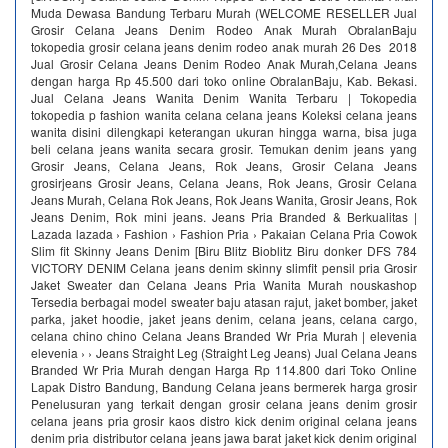
Muda Dewasa Bandung Terbaru Murah (WELCOME RESELLER Jual
Grosir Celana Jeans Denim Rodeo Anak Murah ObralanBaju
tokopedia grosir celana jeans denim rodeo anak murah 26 Des 2018
Jual Grosir Celana Jeans Denim Rodeo Anak Murah,Celana Jeans
dengan harga Rp 45.500 dari toko online ObralanBaju, Kab. Bekasi.
Jual Celana Jeans Wanita Denim Wanita Terbaru | Tokopedia
tokopedia p fashion wanita celana celana jeans Koleksi celana jeans
wanita disini dilengkapi keterangan ukuran hingga warna, bisa juga
beli celana jeans wanita secara grosir. Temukan denim jeans yang
Grosir Jeans, Celana Jeans, Rok Jeans, Grosir Celana Jeans
grosirjeans Grosir Jeans, Celana Jeans, Rok Jeans, Grosir Celana
Jeans Murah, Celana Rok Jeans, Rok Jeans Wanita, Grosir Jeans, Rok
Jeans Denim, Rok mini jeans. Jeans Pria Branded & Berkualitas |
Lazada lazada › Fashion › Fashion Pria › Pakaian Celana Pria Cowok
Slim fit Skinny Jeans Denim [Biru Blitz Bioblitz Biru donker DFS 784
VICTORY DENIM Celana jeans denim skinny slimfit pensil pria Grosir
Jaket Sweater dan Celana Jeans Pria Wanita Murah nouskashop
Tersedia berbagai model sweater baju atasan rajut, jaket bomber, jaket
parka, jaket hoodie, jaket jeans denim, celana jeans, celana cargo,
celana chino chino Celana Jeans Branded Wr Pria Murah | elevenia
elevenia › › Jeans Straight Leg (Straight Leg Jeans) Jual Celana Jeans
Branded Wr Pria Murah dengan Harga Rp 114.800 dari Toko Online
Lapak Distro Bandung, Bandung Celana jeans bermerek harga grosir
Penelusuran yang terkait dengan grosir celana jeans denim grosir
celana jeans pria grosir kaos distro kick denim original celana jeans
denim pria distributor celana jeans jawa barat jaket kick denim original