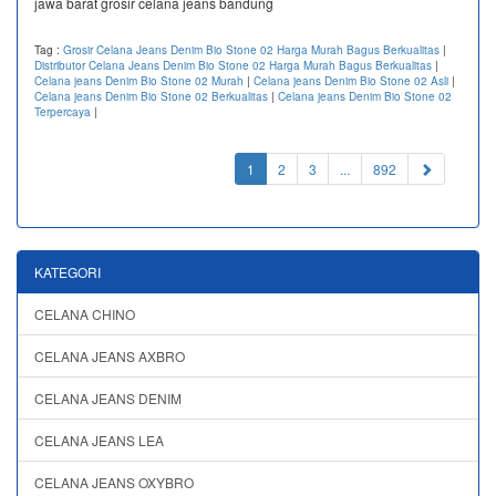
jawa barat grosir celana jeans bandung
Tag :
Grosir Celana Jeans Denim Bio Stone 02 Harga Murah Bagus Berkualitas
|
Distributor Celana Jeans Denim Bio Stone 02 Harga Murah Bagus Berkualitas
|
Celana jeans Denim Bio Stone 02 Murah
|
Celana jeans Denim Bio Stone 02 Asli
|
Celana jeans Denim Bio Stone 02 Berkualitas
|
Celana jeans Denim Bio Stone 02
Terpercaya
|
(current)
1
2
3
...
892
KATEGORI
CELANA CHINO
CELANA JEANS AXBRO
CELANA JEANS DENIM
CELANA JEANS LEA
CELANA JEANS OXYBRO