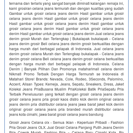
ternama dan terlaris yang sangat banyak diminati kalangan remaja ini,
kami grosiran celana jeans termurah dan dengan kualitas yang sudah
Gambar untuk grosir celana jeans denim Hasil gambar untuk grosir
celana jeans denim Hasil gambar untuk grosir celana jeans denim
Hasil gambar untuk grosir celana jeans denim Hasil gambar untuk
grosir celana jeans denim Hasil gambar untuk grosir celana jeans
denim Hasil gambar untuk grosir celana jeans denim Jual celana jeans
denim grosir Murah dan Terlengkap | Bukalapak bukalapak › Celana
jeans denim grosir Beli celana jeans denim grosir berkualitas dengan
harga murah dari berbagai pelapak di Indonesia. Jual celana jeans
denim grosir celana Murah dan Terlengkap bukalapak › Celana jeans
denim grosir celana Beli celana jeans denim grosir celana berkualitas
dengan harga murah dari berbagai pelapak di Indonesia. Celana
Denim | Banyak Pilihan Dan Promonya‎ mataharimall celana denim‎
Nikmati Promo Terbaik Dengan Harga Termurah se Indonesia di
Matahari Store! Brands: Nevada, Cole, Rodeo, 3Seconds, Palomino,
Accent, Alisan Types: Kemeja, Jeans, Sepatu, Sneakers, Dress, Jaket
Koleksi Jeans PriaBusana Muslim PriaKoleksi Batik PriaSepatu Pria
Terbaik Penelusuran yang terkait dengan grosir celana jeans denim
grosir celana jeans pria grosir kaos distro kick denim original celana
jeans denim pria distributor celana jeans jawa barat jaket kick denim
original grosir celana jeans pria branded murah distributor celana
jeans kota cimahi, jawa barat grosir celana jeans bandung
Grosir Jeans Celana olx › Semua iklan › Keperluan Pribadi › Fashion
Pria Grosir Jeans OLX. Jual Grosir Celana Panjang Putih Jeans Denim
Pria Cowok Murah. Fashion Pria » Celana Baru Cimahi Kota. Rp