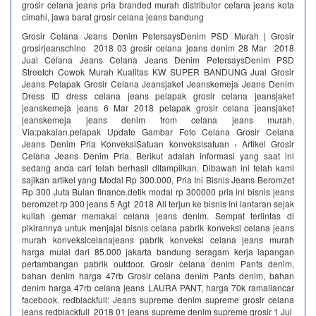
grosir celana jeans pria branded murah distributor celana jeans kota
cimahi, jawa barat grosir celana jeans bandung
Grosir Celana Jeans Denim PetersaysDenim PSD Murah | Grosir
grosirjeanschino 2018 03 grosir celana jeans denim 28 Mar 2018
Jual Celana Jeans Celana Jeans Denim PetersaysDenim PSD
Streetch Cowok Murah Kualitas KW SUPER BANDUNG Jual Grosir
Jeans Pelapak Grosir Celana Jeansjaket Jeanskemeja Jeans Denim
Dress ID dress celana jeans pelapak grosir celana jeansjaket
jeanskemeja jeans 6 Mar 2018 pelapak grosir celana jeansjaket
jeanskemeja jeans denim from celana jeans murah,
Via:pakaian.pelapak Update Gambar Foto Celana Grosir Celana
Jeans Denim Pria KonveksiSatuan konveksisatuan › Artikel Grosir
Celana Jeans Denim Pria. Berikut adalah informasi yang saat ini
sedang anda cari telah berhasil ditampilkan. Dibawah ini telah kami
sajikan artikel yang Modal Rp 300.000, Pria Ini Bisnis Jeans Beromzet
Rp 300 Juta Bulan finance.detik modal rp 300000 pria ini bisnis jeans
beromzet rp 300 jeans 5 Agt 2018 Ali terjun ke bisnis ini lantaran sejak
kuliah gemar memakai celana jeans denim. Sempat terlintas di
pikirannya untuk menjajal bisnis celana pabrik konveksi celana jeans
murah konveksicelanajeans pabrik konveksi celana jeans murah
harga mulai dari 85.000 jakarta bandung seragam kerja lapangan
pertambangan pabrik outdoor. Grosir celana denim Pants denim,
bahan denim harga 47rb Grosir celana denim Pants denim, bahan
denim harga 47rb celana jeans LAURA PANT, harga 70k ramailancar
facebook. redblackfull: Jeans supreme denim supreme grosir celana
jeans redblackfull 2018 01 jeans supreme denim supreme grosir 1 Jul