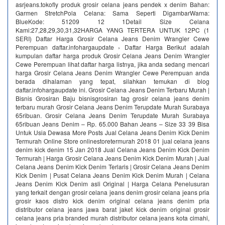
asrjeans.tokofly produk grosir celana jeans pendek x denim Bahan:
Garmen StretchPola Celana: Sama Seperti DigambarWarna:
BlueKode: 51209 12 1Detail Size Celana
Kami:27,28,29,30,31,32HARGA YANG TERTERA UNTUK 12PC (1
SERI) Daftar Harga Grosir Celana Jeans Denim Wrangler Cewe
Perempuan daftar.infohargaupdate › Daftar Harga Berikut adalah
kumpulan daftar harga produk Grosir Celana Jeans Denim Wrangler
Cewe Perempuan lihat daftar harga listnya, jika anda sedang mencari
harga Grosir Celana Jeans Denim Wrangler Cewe Perempuan anda
berada dihalaman yang tepat, silahkan temukan di blog
daftar.infohargaupdate ini. Grosir Celana Jeans Denim Terbaru Murah |
Bisnis Grosiran Baju bisnisgrosiran tag grosir celana jeans denim
terbaru murah Grosir Celana Jeans Denim Terupdate Murah Surabaya
65ribuan. Grosir Celana Jeans Denim Terupdate Murah Surabaya
65ribuan Jeans Denim – Rp. 65.000 Bahan Jeans – Size 33 39 Bisa
Untuk Usia Dewasa More Posts Jual Celana Jeans Denim Kick Denim
Termurah Online Store onlinestoretermurah 2018 01 jual celana jeans
denim kick denim 15 Jan 2018 Jual Celana Jeans Denim Kick Denim
Termurah | Harga Grosir Celana Jeans Denim Kick Denim Murah | Jual
Celana Jeans Denim Kick Denim Terlaris | Grosir Celana Jeans Denim
Kick Denim | Pusat Celana Jeans Denim Kick Denim Murah | Celana
Jeans Denim Kick Denim asli Original | Harga Celana Penelusuran
yang terkait dengan grosir celana jeans denim grosir celana jeans pria
grosir kaos distro kick denim original celana jeans denim pria
distributor celana jeans jawa barat jaket kick denim original grosir
celana jeans pria branded murah distributor celana jeans kota cimahi,