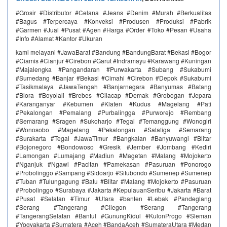
#Grosir #Distributor #Celana #Jeans #Denim #Murah #Berkualitas
#Bagus #Terpercaya #Konveksi #Produsen #Produksi #Pabrik
#Garmen #Jual #Pusat #Agen #Harga #Order #Toko #Pesan #Usaha
#Info #Alamat #Kantor #Ukuran
kami melayani #JawaBarat #Bandung #BandungBarat #Bekasi #Bogor
#Ciamis #Cianjur #Cirebon #Garut #Indramayu #Karawang #Kuningan
#Majalengka #Pangandaran #Purwakarta #Subang #Sukabumi
#Sumedang #Banjar #Bekasi #Cimahi #Cirebon #Depok #Sukabumi
#Tasikmalaya #JawaTengah #Banjarnegara #Banyumas #Batang
#Blora #Boyolali #Brebes #Cilacap #Demak #Grobogan #Jepara
#Karanganyar #Kebumen #Klaten #Kudus #Magelang #Pati
#Pekalongan #Pemalang #Purbalingga #Purworejo #Rembang
#Semarang #Sragen #Sukoharjo #Tegal #Temanggung #Wonogiri
#Wonosobo #Magelang #Pekalongan #Salatiga #Semarang
#Surakarta #Tegal #JawaTimur #Bangkalan #Banyuwangi #Blitar
#Bojonegoro #Bondowoso #Gresik #Jember #Jombang #Kediri
#Lamongan #Lumajang #Madiun #Magetan #Malang #Mojokerto
#Nganjuk #Ngawi #Pacitan #Pamekasan #Pasuruan #Ponorogo
#Probolinggo #Sampang #Sidoarjo #Situbondo #Sumenep #Sumenep
#Tuban #Tulungagung #Batu #Blitar #Malang #Mojokerto #Pasuruan
#Probolinggo #Surabaya #Jakarta #KepulauanSeribu #Jakarta #Barat
#Pusat #Selatan #Timur #Utara #banten #Lebak #Pandeglang
#Serang #Tangerang #Cilegon #Serang #Tangerang
#TangerangSelatan #Bantul #GunungKidul #KulonProgo #Sleman
#Yogyakarta #Sumatera #Aceh #BandaAceh #SumateraUtara #Medan