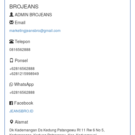
BROJEANS
ADMIN BROJEANS
Email
marketingjeansbro@gmail.com
Telepon
0816562888
Ponsel
+62816562888
+6281215998949
WhatsApp
+62816562888
Facebook
JEANSBRO.ID
Alamat
Dk Kademangan Ds Kedung Patangewu Rt 11 Rw 6 No 5,
Kademangan, Kedung Patangewu, Kec. Kedungwuni,