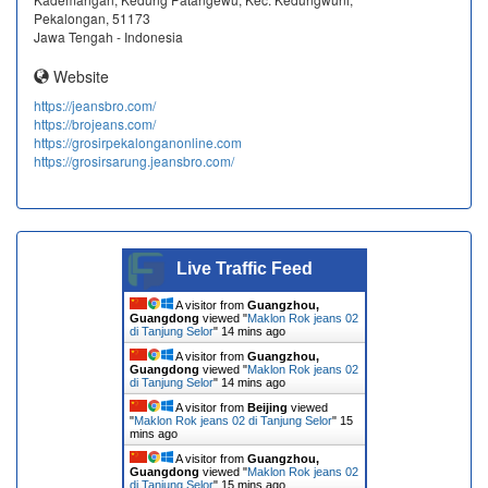
Pekalongan, 51173
Jawa Tengah - Indonesia
Website
https://jeansbro.com/
https://brojeans.com/
https://grosirpekalonganonline.com
https://grosirsarung.jeansbro.com/
Live Traffic Feed
A visitor from
Guangzhou,
Guangdong
viewed "
Maklon Rok jeans 02
di Tanjung Selor
"
14 mins ago
A visitor from
Guangzhou,
Guangdong
viewed "
Maklon Rok jeans 02
di Tanjung Selor
"
14 mins ago
A visitor from
Beijing
viewed
"
Maklon Rok jeans 02 di Tanjung Selor
"
15
mins ago
A visitor from
Guangzhou,
Guangdong
viewed "
Maklon Rok jeans 02
di Tanjung Selor
"
15 mins ago