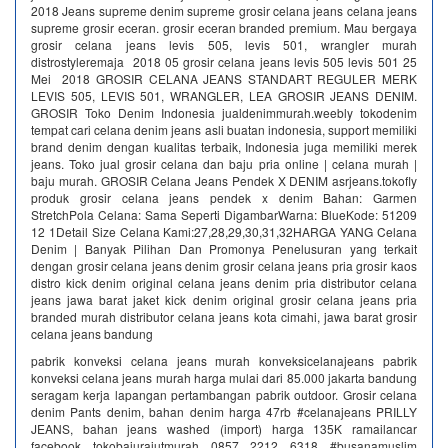
2018 Jeans supreme denim supreme grosir celana jeans celana jeans
supreme grosir eceran. grosir eceran branded premium. Mau bergaya
grosir celana jeans levis 505, levis 501, wrangler murah
distrostyleremaja 2018 05 grosir celana jeans levis 505 levis 501 25
Mei 2018 GROSIR CELANA JEANS STANDART REGULER MERK
LEVIS 505, LEVIS 501, WRANGLER, LEA GROSIR JEANS DENIM.
GROSIR Toko Denim Indonesia jualdenimmurah.weebly tokodenim
tempat cari celana denim jeans asli buatan indonesia, support memiliki
brand denim dengan kualitas terbaik, Indonesia juga memiliki merek
jeans. Toko jual grosir celana dan baju pria online | celana murah |
baju murah. GROSIR Celana Jeans Pendek X DENIM asrjeans.tokofly
produk grosir celana jeans pendek x denim Bahan: Garmen
StretchPola Celana: Sama Seperti DigambarWarna: BlueKode: 51209
12 1Detail Size Celana Kami:27,28,29,30,31,32HARGA YANG Celana
Denim | Banyak Pilihan Dan Promonya‎ Penelusuran yang terkait
dengan grosir celana jeans denim grosir celana jeans pria grosir kaos
distro kick denim original celana jeans denim pria distributor celana
jeans jawa barat jaket kick denim original grosir celana jeans pria
branded murah distributor celana jeans kota cimahi, jawa barat grosir
celana jeans bandung
pabrik konveksi celana jeans murah konveksicelanajeans pabrik
konveksi celana jeans murah harga mulai dari 85.000 jakarta bandung
seragam kerja lapangan pertambangan pabrik outdoor. Grosir celana
denim Pants denim, bahan denim harga 47rb #celanajeans PRILLY
JEANS, bahan jeans washed (import) harga 135K ramailancar
facebook tokobajurajutmurah 0857 2212 6318 #busanamuslim