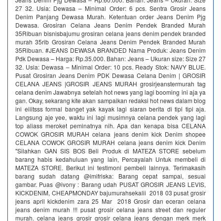
27 32. Usia: Dewasa – Minimal Order: 6 pcs. Sentra Grosir Jeans
Denim Panjang Dewasa Murah. Ketentuan order Jeans Denim Pjg
Dewasa. Grosiran Celana Jeans Denim Pendek Branded Murah
35Ribuan bisnisbajumu grosiran celana jeans denim pendek branded
murah 35rib Grosiran Celana Jeans Denim Pendek Branded Murah
35Ribuan. #JEANS DEWASA BRANDED Nama Produk: Jeans Denim
Pdk Dewasa – Harga: Rp.35.000. Bahan: Jeans – Ukuran size: Size 27
32. Usia: Dewasa – Minimal Order: 10 pcs. Ready Stok: NAVY BLUE.
Pusat Grosiran Jeans Denim PDK Dewasa Celana Denim | GROSIR
CELANA JEANS |GROSIR JEANS MURAH grosirjeanstermurah tag
celana denim Jawabnya setelah hot news yang lagi booming ini aja ya
gan. Okay, sekarang kite akan sampaikan redaksi hot news dalam blog
ini eiiitsss formal banget yak kayak lagi siaran berita di tipi tipi aja.
Langsung aje yee, waktu ini lagi musimnya celana pendek yang lagi
top aliass meroket peminatnya nih. Apa dan kenapa bisa CELANA
COWOK GROSIR MURAH celana jeans denim kick Denim shopee
CELANA COWOK GROSIR MURAH celana jeans denim kick Denim
"Silahkan GAN SIS BOS Beli Produk di MATEZA STORE sebelum
barang habis kedahuluan yang lain, Percayalah Untuk membeli di
MATEZA STORE. Berikut ini testimoni pembeli lainnya. Terimakasih
barang sudah datang @imifriska: Barang cepat sampai, sesuai
gambar. Puas @ivony : Barang udah PUSAT GROSIR JEANS LEVIS,
KICKDENIM, CHEAPMONDAY bajumurahsekalii 2018 03 pusat grosir
jeans april kickdenim zara 25 Mar 2018 Grosir dan eceran celana
jeans denim murah !!! pusat grosir celana jeans street dan reguler
murah. celana jeans grosir grosir celana jeans dengan merk merk