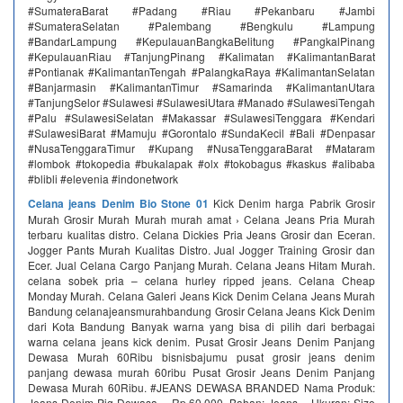
#SumateraBarat #Padang #Riau #Pekanbaru #Jambi
#SumateraSelatan #Palembang #Bengkulu #Lampung
#BandarLampung #KepulauanBangkaBelitung #PangkalPinang
#KepulauanRiau #TanjungPinang #Kalimatan #KalimantanBarat
#Pontianak #KalimantanTengah #PalangkaRaya #KalimantanSelatan
#Banjarmasin #KalimantanTimur #Samarinda #KalimantanUtara
#TanjungSelor #Sulawesi #SulawesiUtara #Manado #SulawesiTengah
#Palu #SulawesiSelatan #Makassar #SulawesiTenggara #Kendari
#SulawesiBarat #Mamuju #Gorontalo #SundaKecil #Bali #Denpasar
#NusaTenggaraTimur #Kupang #NusaTenggaraBarat #Mataram
#lombok #tokopedia #bukalapak #olx #tokobagus #kaskus #alibaba
#blibli #elevenia #indonetwork
Celana jeans Denim Bio Stone 01
Kick Denim harga Pabrik Grosir
Murah Grosir Murah Murah murah amat › Celana Jeans Pria Murah
terbaru kualitas distro. Celana Dickies Pria Jeans Grosir dan Eceran.
Jogger Pants Murah Kualitas Distro. Jual Jogger Training Grosir dan
Ecer. Jual Celana Cargo Panjang Murah. Celana Jeans Hitam Murah.
celana sobek pria – celana hurley ripped jeans. Celana Cheap
Monday Murah. Celana Galeri Jeans Kick Denim Celana Jeans Murah
Bandung celanajeansmurahbandung Grosir Celana Jeans Kick Denim
dari Kota Bandung Banyak warna yang bisa di pilih dari berbagai
warna celana jeans kick denim. Pusat Grosir Jeans Denim Panjang
Dewasa Murah 60Ribu bisnisbajumu pusat grosir jeans denim
panjang dewasa murah 60ribu Pusat Grosir Jeans Denim Panjang
Dewasa Murah 60Ribu. #JEANS DEWASA BRANDED Nama Produk:
Jeans Denim Pjg Dewasa – Rp.60.000. Bahan: Jeans – Ukuran: Size