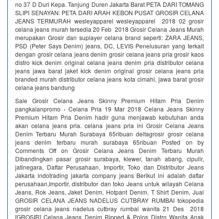
no 37 D Duri Kepa. Tanjung Duren Jakarta Barat PETA DARI TOMANG
SLIPI SENAYAN: PETA DARI ARAH KEBON PUSAT GROSIR CELANA
JEANS TERMURAH wesleyapparel wesleyapparel 2018 02 grosir
celana jeans murah tersedia 20 Feb 2018 Grosir Celana Jeans Murah
merupakan Grosir dan suplayer celana brand seperti: ZARA JEANS,
PSD (Peter Says Denim) jeans, DC, LEVIS Penelusuran yang terkait
dengan grosir celana jeans denim grosir celana jeans pria grosir kaos
distro kick denim original celana jeans denim pria distributor celana
jeans jawa barat jaket kick denim original grosir celana jeans pria
branded murah distributor celana jeans kota cimahi, jawa barat grosir
celana jeans bandung
Sale Grosir Celana Jeans Skinny Premium Hitam Pria Denim
pangkalanpromo › Celana Pria 19 Mar 2018 Celana Jeans Skinny
Premium Hitam Pria Denim hadir guna menjawab kebutuhan anda
akan celana jeans pria. celana jeans pria ini Grosir Celana Jeans
Denim Terbaru Murah Surabaya 65ribuan deltagrosir grosir celana
jeans denim terbaru murah surabaya 65ribuan Posted on by
Comments Off on Grosir Celana Jeans Denim Terbaru Murah
Dibandingkan pasar grosir surabaya, klewer, tanah abang, cipulir,
jatinegara, Daftar Perusahaan, Importir, Toko dan Distributor Jeans
Jakarta indotrading jakarta company jeans Berikut ini adalah daftar
perusahaan,Importir, distributor dan toko Jeans untuk wilayah Celana
Jeans, Rok Jeans, Jaket Denim, Hotpant Denim, T Shirt Denim, Jual
GROSIR CELANA JEANS NADELUS CUTBRAY RUMBAI tokopedia
grosir celana jeans nadelus cutbray rumbai wanita 21 Des 2018
[GROSIR] Celana Jeans Denim Ripped & Polos Distro Wanita Anak