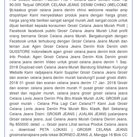
90.000 Terjual GROSIR CELANA JEANS DENIM CHINO (WELCOME
fjb.kaskus grosir celana jeans denim chino welcome reseller amp
dropshiper Kami menyediakan produk jeans dengan harga grosir,
harga yang kita berikan sangat sangat murah Jadi sangat cocok untuk
dijual kembali kepada konsumen Grosir Celana Jeans Murah Profil |
Facebook facebook public Grosir Celana Jeans Murah Lihat profil
orang bernama Grosir Celana Jeans Murah. Bergabunglah dengan
Facebook untuk terhubung dengan Grosir Celana Jeans Murah dan
teman Jual Agen Grosir Celana Jeans Denim Kick Denim oleh
GUSSTORE indonetwork agen grosir celana jeans denim kick denim
Info Produk: Agen Grosir Celana Jeans Denim Kick Denim grosir
celana jeans denim Video untuk grosir celana jeans denim 1 Sep
2018 Diupload oleh Celana Jeans Murah Bandung Silahkan Kunjungi
Website Kami radjajeans Kami Supplier Grosir Celana Jeans Grosir
dan eceran celana jeans denim murah bandung!!! pusat grosir distro
2018 01 grosir dan eceran celana jeans denim 17 Jan 2018 Grosir
dan eceran celana jeans denim murah !!! pusat grosir celana jeans
street dan reguler murah. celana jeans grosir grosir celana jeans
Celana Levis Jeans Denim Pria Biru Klasik Murah JUAL GROSIR jual
grosir murah › Celana Pria Lagi Cari Celana?? Kami Jual Grosir
Celana Levis Jeans Denim Pria Murah Biru Klasik. Beli Sekarang
Celana Jeans Disini. GROSIR JEANS | JUALAN JEANS jualanjeans
Grosir celana jeans. Jual Celana Jeans Murah Celana Denim Jeans.
Rp 850000. detail →. Grosir jeans Lihat semua Produk Celana Jeans
→. download PETA LOKASI | GROSIR CELANA JEANS
grosircelanajeans peta lokasi BORNEO JEANS JL Mangga 16 Blok CC