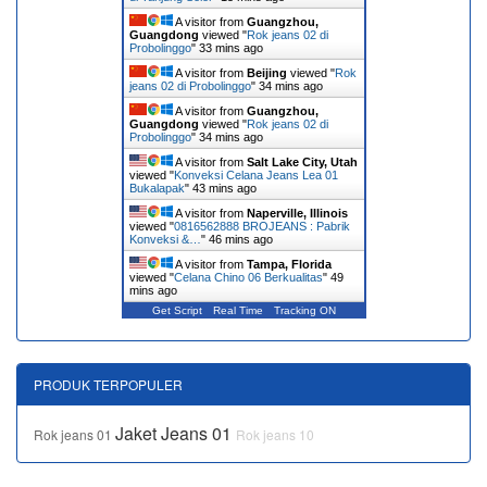
A visitor from
Guangzhou,
Guangdong
viewed "
Rok jeans 02 di
Probolinggo
"
33 mins ago
A visitor from
Beijing
viewed "
Rok
jeans 02 di Probolinggo
"
34 mins ago
A visitor from
Guangzhou,
Guangdong
viewed "
Rok jeans 02 di
Probolinggo
"
34 mins ago
A visitor from
Salt Lake City, Utah
viewed "
Konveksi Celana Jeans Lea 01
Bukalapak
"
43 mins ago
A visitor from
Naperville, Illinois
viewed "
0816562888 BROJEANS : Pabrik
Konveksi &…
"
46 mins ago
A visitor from
Tampa, Florida
viewed "
Celana Chino 06 Berkualitas
"
49
mins ago
Get Script
Real Time
Tracking ON
PRODUK TERPOPULER
Jaket Jeans 01
Rok jeans 01
Rok jeans 10