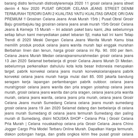
barang distro termurah distrostyleremaja 2020 11 grosir celana jeans street
denim 4 Nov 2020 PUSAT GROSIR CELANA JEANS STREET DENIM
TERMURAH TERDIRI DARI 2 KUALITAS YAITU KUALITAS GRADE ORI DAN
PREMIUM !! Grosiran Celana Jeans Anak Murah 15rb | Pusat Obral Grosir
Baju grosirbajuku tag grosiran celana jeans anak murah 15rb Grosir Celana
Jeans & Kemeja 15 Murah – Ini adalah paket baru kami, Jika sebelumnya
setiap tahun kami menyediakan paket lebaran 5jt, maka kali ini kami Tetap
Trendi di 2020 Meski Dengan Celana Jeans Wanita Murah Kamu bisa
memilih produk produk celana jeans wanita murah tapi enggak murahan
Berbahan linen dan tenun, harga grosir celana ini Rp. 90. 000 per item.
Celana Jeans Murah Medan celanajeansmurahmedan grosir celana jeans
13 Jan 2020 Selamat berbelanja di grosir Celana Jeans Murah Di Medan.
sebelumnya perkenalkan dahululu kota kota besar Indonesia merupakan
target. pabrik konveksi celana jeans murah konveksicelanajeans pabrik
konveksi celana jeans murah harga mulai dari 85. 000 jakarta bandung
seragam kerja lapangan pertambangan pabrik outdoor. celana jeans
murah|grosir celana jeans wanita dan pria sragen yoisshop celana jeans
murah, grosir celana jeans wanita dan pria sragen, celana jeans pria wanita
murah, celana jeans wanita, celana jeans pria murah, celana jeans Grosir
Celana Jeans murah Sumedang Celana celana jeans murah sumedang
grosir celana jeans 19 Jan 2020 Selamat datang dan berbelanja di celana
jeans murah Sumedang di celana jeans termurah Sumedang dan paling
murah di Sumedang, disini NOUSKA SHOP • Celana Pria | Grosir Celana
Pria Murah | Celana nouskashop celana pria Grosir Celana Jeans Chino
Jogger Cargo Pria Model Terbaru Online Murah. Dapatkan Harga termurah,
diskon potongan harga, dan gratis ongkos kirim free pusat grosir celana