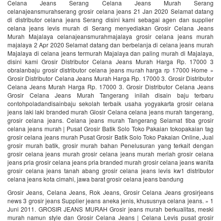
Celana Jeans Serang Celana Jeans Murah Serang
celanajeansmurahserang grosir celana jeans 21 Jan 2020 Selamat datang
di distributor celana jeans Serang disini kami sebagai agen dan supplier
celana jeans levis murah di Serang menyediakan Grosir Celana Jeans
Murah Majalaya celanajeansmurahmajalaya grosir celana jeans murah
majalaya 2 Apr 2020 Selamat datang dan berbelanja di celana jeans murah
Majalaya di celana jeans termurah Majalaya dan paling murah di Majalaya,
disini kami Grosir Distributor Celana Jeans Murah Harga Rp. 17000 3
obralanbaju grosir distributor celana jeans murah harga rp 17000 Home »
Grosir Distributor Celana Jeans Murah Harga Rp. 17000 3. Grosir Distributor
Celana Jeans Murah Harga Rp. 17000 3. Grosir Distributor Celana Jeans
Grosir Celana Jeans Murah Tangerang inilah disain baju terbaru
contohpoladandisainbaju sekolah terbaik usaha yogyakarta grosir celana
jeans laki laki branded murah Glosir Celana celana jeans murah tangerang,
grosir celana jeans. Celana jeans murah Tangerang Selamat tiba grosir
celana jeans murah | Pusat Grosir Batik Solo Toko Pakaian tokopakaian tag
grosir celana jeans murah Pusat Grosir Batik Solo Toko Pakaian Online, Jual
grosir murah batik, grosir murah bahan Penelusuran yang terkait dengan
grosir celana jeans murah grosir celana jeans murah meriah grosir celana
jeans pria grosir celana jeans pria branded murah grosir celana jeans wanita
grosir celana jeans tanah abang grosir celana jeans levis kw1 distributor
celana jeans kota cimahi, jawa barat grosir celana jeans bandung
Grosir Jeans, Celana Jeans, Rok Jeans, Grosir Celana Jeans grosirjeans
news 3 grosir jeans Supplier jeans aneka jenis, khususnya celana jeans. » 1
Juni 2011. GROSIR JEANS MURAH Grosir jeans murah berkualitas, meski
murah namun style dan Grosir Celana Jeans | Celana Levis pusat grosir