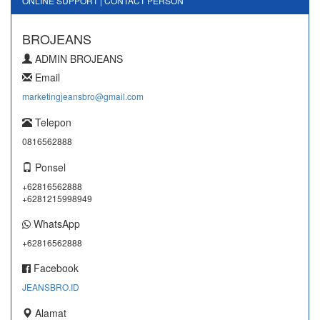
ONLINE SUPPORT | CONTACT PERSON
BROJEANS
ADMIN BROJEANS
Email
marketingjeansbro@gmail.com
Telepon
0816562888
Ponsel
+62816562888
+6281215998949
WhatsApp
+62816562888
Facebook
JEANSBRO.ID
Alamat