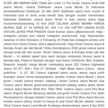
ECER, MIX WARNA SIZE) Paket seri untuk 12 Pcs Grosir Celana Anak Soft
Jeans Murah, celana Distributor Jeans Levis Murah Di Indonesia
sentradistributor Distributor 22 Mar 2020 distributor jeans levis murah di
Indonesia saat ini tentu anda sendiri bisa dengan mudah menemukan
beberapa distributor celana jeans Grosir & ecer celana jeans jogja
murahmeriahjeansblog 10 Nov 2020 CELANA JEANS MEWAH HARGA
MURAH SIZE 27 44 HARGA 60. 000 110. 000 DAFTAR HARGA ECER
SATUAN JEANS PRIA PENDEK Grosir Eceran Jeans (@jeansmurah. bdg) •
Instagram photos and videos instagram jeansmurah. bdg Terjemahkan
halaman ini 304 Followers, 2 Following, 25 Posts See Instagram photos and
videos from Grosir Eceran Jeans (@jeansmurah. bdg) Grosir Celana Jeans &
Kemeja Anak Laki laki Murah 15ribu bisnisbajumu 2020 grosir celana jeans
kemeja anak laki laki murah. Grosir Celana Jeans & Kemeja Anak Laki laki
Murah – Ini adalah paket baru kami dengan komposisi khusus jeans &
kemeja saja. Paket ini terpisah dengan Jual Jeans, Distributor, Beli, Supplier,
Eksportir, Importir, Harga Murah indotrading jeans 222 Celana Highwaist
Jeans CK 971 609 ( Size 27 30)Style : High Waist Jeans Colour : Aqua
putihSize : S (27 30) Celana highwait jeans polos, warna aqua putih
Suplayer Jeans Home suplayerjeans. weebly Celana Jeans Murah | jeans
grosir | model celana terbaru. Katalog | Grosir Celana Jeans Murah Jual
Celana Jeans Wanita grosircelanajeansmurah katalog celana jeans Grosir
Celana Jeans Murah NEW AYU TING TING. Celana Jeans Levis Pria Blue
Jeans Original Murah Bandung Jakarta jual grosir murah Celana Pria Ubah
Penampilanmu dengan koleksi Celana Jeans Levis Pria Blue Jeans Buruan
koleksi celana paling murah ini hanya di Jual Grosir Murah Jakarta. celana
Obral Celana Jeans Levis Murah Surabaya obralsurabaya Jeans 8 Apr 2020