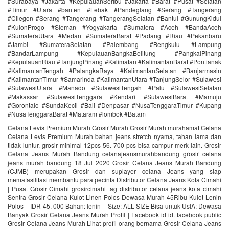
#Surabaya #Jakarta #KepulauanSeribu #Jakarta #Barat #Pusat #Selatan
#Timur #Utara #banten #Lebak #Pandeglang #Serang #Tangerang
#Cilegon #Serang #Tangerang #TangerangSelatan #Bantul #GunungKidul
#KulonProgo #Sleman #Yogyakarta #Sumatera #Aceh #BandaAceh
#SumateraUtara #Medan #SumateraBarat #Padang #Riau #Pekanbaru
#Jambi #SumateraSelatan #Palembang #Bengkulu #Lampung
#BandarLampung #KepulauanBangkaBelitung #PangkalPinang
#KepulauanRiau #TanjungPinang #Kalimatan #KalimantanBarat #Pontianak
#KalimantanTengah #PalangkaRaya #KalimantanSelatan #Banjarmasin
#KalimantanTimur #Samarinda #KalimantanUtara #TanjungSelor #Sulawesi
#SulawesiUtara #Manado #SulawesiTengah #Palu #SulawesiSelatan
#Makassar #SulawesiTenggara #Kendari #SulawesiBarat #Mamuju
#Gorontalo #SundaKecil #Bali #Denpasar #NusaTenggaraTimur #Kupang
#NusaTenggaraBarat #Mataram #lombok #Batam
Celana Levis Premium Murah Grosir Murah Grosir Murah murahamat Celana
Celana Levis Premium Murah bahan jeans stretch nyama, tahan lama dan
tidak luntur, grosir minimal 12pcs 56. 700 pcs bisa campur merk lain. Grosir
Celana Jeans Murah Bandung celanajeansmurahbandung grosir celana
jeans murah bandung 18 Jul 2020 Grosir Celana Jeans Murah Bandung
(CJMB) merupakan Grosir dan suplayer celana Jeans yang siap
memafasilitasi membantu para pecinta Distributor Celana Jeans Kota Cimahi
| Pusat Grosir Cimahi grosircimahi tag distributor celana jeans kota cimahi
Sentra Grosir Celana Kulot Linen Polos Dewasa Murah 45Ribu Kulot Lenin
Polos – IDR 45. 000 Bahan: lenin – Size: ALL SIZE Bisa untuk UsIA: Dewasa
Banyak Grosir Celana Jeans Murah Profil | Facebook id id. facebook public
Grosir Celana Jeans Murah Lihat profil orang bernama Grosir Celana Jeans