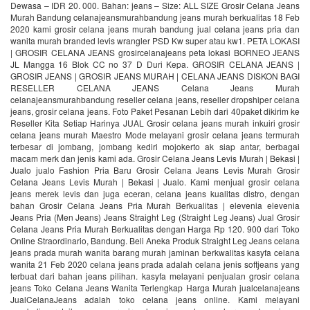
Dewasa – IDR 20. 000. Bahan: jeans – Size: ALL SIZE Grosir Celana Jeans
Murah Bandung celanajeansmurahbandung jeans murah berkualitas 18 Feb
2020 kami grosir celana jeans murah bandung jual celana jeans pria dan
wanita murah branded levis wrangler PSD Kw super atau kw1. PETA LOKASI
| GROSIR CELANA JEANS grosircelanajeans peta lokasi BORNEO JEANS
JL Mangga 16 Blok CC no 37 D Duri Kepa. GROSIR CELANA JEANS |
GROSIR JEANS | GROSIR JEANS MURAH | CELANA JEANS DISKON BAGI
RESELLER CELANA JEANS Celana Jeans Murah
celanajeansmurahbandung reseller celana jeans, reseller dropshiper celana
jeans, grosir celana jeans. Foto Paket Pesanan Lebih dari 40paket dikirim ke
Reseller Kita Setiap Harinya JUAL Grosir celana jeans murah inkuiri grosir
celana jeans murah Maestro Mode melayani grosir celana jeans termurah
terbesar di jombang, jombang kediri mojokerto ak siap antar, berbagai
macam merk dan jenis kami ada. Grosir Celana Jeans Levis Murah | Bekasi |
Jualo jualo Fashion Pria Baru Grosir Celana Jeans Levis Murah Grosir
Celana Jeans Levis Murah | Bekasi | Jualo. Kami menjual grosir celana
jeans merek levis dan juga eceran, celana jeans kualitas distro, dengan
bahan Grosir Celana Jeans Pria Murah Berkualitas | elevenia elevenia
Jeans Pria (Men Jeans) Jeans Straight Leg (Straight Leg Jeans) Jual Grosir
Celana Jeans Pria Murah Berkualitas dengan Harga Rp 120. 900 dari Toko
Online Straordinario, Bandung. Beli Aneka Produk Straight Leg Jeans celana
jeans prada murah wanita barang murah jaminan berkwalitas kasyfa celana
wanita 21 Feb 2020 celana jeans prada adalah celana jenis softjeans yang
terbuat dari bahan jeans pilihan. kasyfa melayani penjualan grosir celana
jeans Toko Celana Jeans Wanita Terlengkap Harga Murah jualcelanajeans
JualCelanaJeans adalah toko celana jeans online. Kami melayani