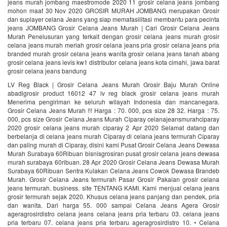
jeans murah jombang maestromode 2020 11 grosir celana jeans jombang
mohon maaf 30 Nov 2020 GROSIR MURAH JOMBANG merupakan Grosir
dan suplayer celana Jeans yang siap memafasilitasi membantu para pecinta
jeans JOMBANG Grosir Celana Jeans Murah | Cari Grosir Celana Jeans
Murah‎ Penelusuran yang terkait dengan grosir celana jeans murah grosir
celana jeans murah meriah grosir celana jeans pria grosir celana jeans pria
branded murah grosir celana jeans wanita grosir celana jeans tanah abang
grosir celana jeans levis kw1 distributor celana jeans kota cimahi, jawa barat
grosir celana jeans bandung
LV Reg Black | Grosir Celana Jeans Murah Grosir Baju Murah Online
abadigrosir product 16012 47 lv reg black grosir celana jeans murah
Menerima pengiriman ke seluruh wilayah Indonesia dan mancanegara.
Grosir Celana Jeans Murah !!! Harga : 70. 000, pcs size 28 32. Harga : 75.
000, pcs size Grosir Celana Jeans Murah Ciparay celanajeansmurahciparay
2020 grosir celana jeans murah ciparay 2 Apr 2020 Selamat datang dan
berbelanja di celana jeans murah Ciparay di celana jeans termurah Ciparay
dan paling murah di Ciparay, disini kami Pusat Grosir Celana Jeans Dewasa
Murah Surabaya 60Ribuan bisnisgrosiran pusat grosir celana jeans dewasa
murah surabaya 60ribuan. 28 Apr 2020 Grosir Celana Jeans Dewasa Murah
Surabaya 60Ribuan Sentra Kulakan Celana Jeans Cowok Dewasa Brandeb
Murah. Grosir Celana Jeans termurah Pasar Grosir Pakaian grosir celana
jeans termurah. business. site TENTANG KAMI. Kami menjual celana jeans
grosir termurah sejak 2020. Khusus celana jeans panjang dan pendek, pria
dan wanita. Dari harga 55. 000 sampai Celana Jeans Agera Grosir
ageragrosirdistro celana jeans celana jeans pria terbaru 03. celana jeans
pria terbaru 07. celana jeans pria terbaru ageragrosirdistro 10. • Celana