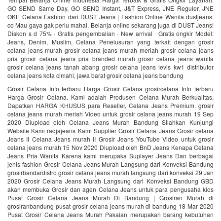
GO SEND Same Day, GO SEND Instant, J&T Express, JNE Reguler, JNE
OKE Celana Fashion dari DUST Jeans | Fashion Online Wanita‎ dustjeans.
co Mau gaya gak perlu mahal. Belanja online sekarang juga di DUST Jeans!
Diskon s d 75% · Gratis pengembalian · New arrival · Gratis ongkir Model:
Jeans, Denim, Muslim, Celana Penelusuran yang terkait dengan grosir
celana jeans murah grosir celana jeans murah meriah grosir celana jeans
pria grosir celana jeans pria branded murah grosir celana jeans wanita
grosir celana jeans tanah abang grosir celana jeans levis kw1 distributor
celana jeans kota cimahi, jawa barat grosir celana jeans bandung
Grosir Celana Info terbaru Harga Grosir Celana grosircelana Info terbaru
Harga Grosir Celana. Kami adalah Produsen Celana Murah Berkualitas,
Dapatkan HARGA KHUSUS para Reseller, Celana Jeans Premium. grosir
celana jeans murah meriah Video untuk grosir celana jeans murah 19 Sep
2020 Diupload oleh Celana Jeans Murah Bandung Silahkan Kunjungi
Website Kami radjajeans Kami Supplier Grosir Celana Jeans Grosir celana
Jeans II Celana Jeans murah II Grosir Jeans YouTube Video untuk grosir
celana jeans murah 15 Nov 2020 Diupload oleh BnD Jeans Kenapa Celana
Jeans Pria Wanita Karena kami merupaka Suplayer Jeans Dan berbagai
jenis fashion Grosir Celana Jeans Murah Langsung dari Konveksi Bandung
grosirbandardistro grosir celana jeans murah langsung dari konveksi 29 Jan
2020 Grosir Celana Jeans Murah Langsung dari Konveksi Bandung GBD
akan membuka Grosir dan agen Celana Jeans untuk para pengusaha kios
Pusat Grosir Celana Jeans Murah Di Bandung | Grosiran Murah di
grosiranbandung pusat grosir celana jeans murah di bandung 18 Mar 2020
Pusat Grosir Celana Jeans Murah Pakaian merupakan barang kebutuhan