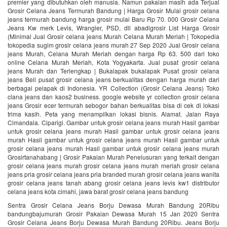
premier yang dibutuhkan oleh manusia. Namun pakaian masih ada Terjual
Grosir Celana Jeans Termurah Bandung | Harga Grosir Mulai grosir celana
jeans termurah bandung harga grosir mulai Baru Rp 70. 000 Grosir Celana
Jeans Kw merk Levis, Wrangler, PSD, dll abadigrosir List Harga Grosir
(Minimal Jual Grosir celana jeans Murah Celana Murah Meriah | Tokopedia
tokopedia sugim grosir celana jeans murah 27 Sep 2020 Jual Grosir celana
jeans Murah, Celana Murah Meriah dengan harga Rp 63. 500 dari toko
online Celana Murah Meriah, Kota Yogyakarta. Jual pusat grosir celana
jeans Murah dan Terlengkap | Bukalapak bukalapak Pusat grosir celana
jeans Beli pusat grosir celana jeans berkualitas dengan harga murah dari
berbagai pelapak di Indonesia. YR Collection (Grosir Celana Jeans) Toko
clana jeans dan kaos2 business. google website yr collection grosir celana
jeans Grosir ecer termurah sebogor bahan berkualitas bisa di cek di lokasi
trima kasih. Peta yang menampilkan lokasi bisnis. Alamat. Jalan Raya
Cimandala. Ciparigi. Gambar untuk grosir celana jeans murah Hasil gambar
untuk grosir celana jeans murah Hasil gambar untuk grosir celana jeans
murah Hasil gambar untuk grosir celana jeans murah Hasil gambar untuk
grosir celana jeans murah Hasil gambar untuk grosir celana jeans murah
Grosirtanahabang | Grosir Pakaian Murah‎ Penelusuran yang terkait dengan
grosir celana jeans murah grosir celana jeans murah meriah grosir celana
jeans pria grosir celana jeans pria branded murah grosir celana jeans wanita
grosir celana jeans tanah abang grosir celana jeans levis kw1 distributor
celana jeans kota cimahi, jawa barat grosir celana jeans bandung
Sentra Grosir Celana Jeans Borju Dewasa Murah Bandung 20Ribu
bandungbajumurah Grosir Pakaian Dewasa Murah 15 Jan 2020 Sentra
Grosir Celana Jeans Borju Dewasa Murah Bandung 20Ribu. Jeans Borju