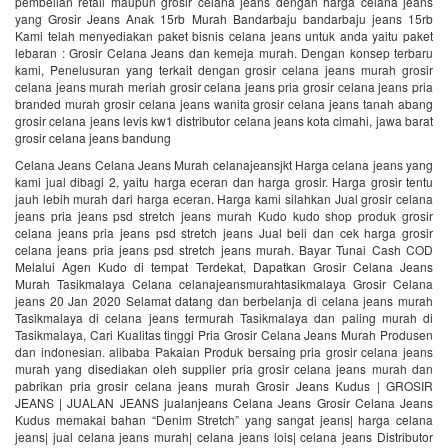
pembelian retail maupun grosir celana jeans dengan harga celana jeans
yang Grosir Jeans Anak 15rb Murah Bandarbaju bandarbaju jeans 15rb
Kami telah menyediakan paket bisnis celana jeans untuk anda yaitu paket
lebaran : Grosir Celana Jeans dan kemeja murah. Dengan konsep terbaru
kami, Penelusuran yang terkait dengan grosir celana jeans murah grosir
celana jeans murah meriah grosir celana jeans pria grosir celana jeans pria
branded murah grosir celana jeans wanita grosir celana jeans tanah abang
grosir celana jeans levis kw1 distributor celana jeans kota cimahi, jawa barat
grosir celana jeans bandung
Celana Jeans Celana Jeans Murah celanajeansjkt Harga celana jeans yang
kami jual dibagi 2, yaitu harga eceran dan harga grosir. Harga grosir tentu
jauh lebih murah dari harga eceran. Harga kami silahkan Jual grosir celana
jeans pria jeans psd stretch jeans murah Kudo kudo shop produk grosir
celana jeans pria jeans psd stretch jeans Jual beli dan cek harga grosir
celana jeans pria jeans psd stretch jeans murah. Bayar Tunai Cash COD
Melalui Agen Kudo di tempat Terdekat, Dapatkan Grosir Celana Jeans
Murah Tasikmalaya Celana celanajeansmurahtasikmalaya Grosir Celana
jeans 20 Jan 2020 Selamat datang dan berbelanja di celana jeans murah
Tasikmalaya di celana jeans termurah Tasikmalaya dan paling murah di
Tasikmalaya, Cari Kualitas tinggi Pria Grosir Celana Jeans Murah Produsen
dan indonesian. alibaba Pakaian Produk bersaing pria grosir celana jeans
murah yang disediakan oleh supplier pria grosir celana jeans murah dan
pabrikan pria grosir celana jeans murah Grosir Jeans Kudus | GROSIR
JEANS | JUALAN JEANS jualanjeans Celana Jeans Grosir Celana Jeans
Kudus memakai bahan “Denim Stretch” yang sangat jeans| harga celana
jeans| jual celana jeans murah| celana jeans lois| celana jeans Distributor