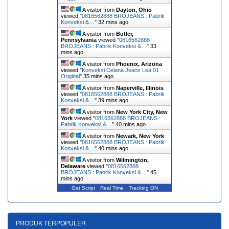
A visitor from
Dayton, Ohio
viewed "
0816562888 BROJEANS : Pabrik
Konveksi &…
"
32 mins ago
A visitor from
Butler,
Pennsylvania
viewed "
0816562888
BROJEANS : Pabrik Konveksi &…
"
33
mins ago
A visitor from
Phoenix, Arizona
viewed "
Konveksi Celana Jeans Lea 01
Original
"
35 mins ago
A visitor from
Naperville, Illinois
viewed "
0816562888 BROJEANS : Pabrik
Konveksi &…
"
39 mins ago
A visitor from
New York City, New
York
viewed "
0816562888 BROJEANS :
Pabrik Konveksi &…
"
40 mins ago
A visitor from
Newark, New York
viewed "
0816562888 BROJEANS : Pabrik
Konveksi &…
"
41 mins ago
A visitor from
Wilmington,
Delaware
viewed "
0816562888
BROJEANS : Pabrik Konveksi &…
"
45
mins ago
Get Script
Real Time
Tracking ON
PRODUK TERPOPULER