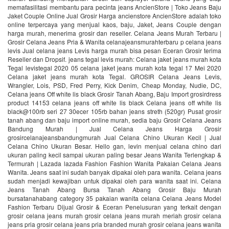
memafasilitasi membantu para pecinta jeans AncienStore | Toko Jeans Baju
Jaket Couple Online Jual Grosir Harga ancienstore AncienStore adalah toko
online terpercaya yang menjual kaos, baju, Jaket, Jeans Couple dengan
harga murah, menerima grosir dan reseller. Celana Jeans Murah Terbaru |
Grosir Celana Jeans Pria & Wanita celanajeansmurahterbaru p celana jeans
levis Jual celana jeans Levis harga murah bisa pesan Eceran Grosir terima
Reseller dan Dropsif. jeans tegal levis murah: Celana jaket jeans murah kota
Tegal levistegal 2020 05 celana jaket jeans murah kota tegal 17 Mei 2020
Celana jaket jeans murah kota Tegal. GROSIR Celana Jeans Levis,
Wrangler, Lois, PSD, Fred Perry, Kick Denim, Cheap Monday, Nudie, DC,
Celana jeans Off white lis black Grosir Tanah Abang, Baju Import grosirdress
product 14153 celana jeans off white lis black Celana jeans off white lis
black@100rb seri 27 30ecer 105rb bahan jeans streth (520gr) Pusat grosir
tanah abang dan baju import online murah, sedia baju Grosir Celana Jeans
Bandung Murah | Jual Celana Jeans Harga Grosir
grosircelanajeansbandungmurah Jual Celana Chino Ukuran Kecil | Jual
Celana Chino Ukuran Besar. Hello gan, levin menjual celana chino dari
ukuran paling kecil sampai ukuran paling besar Jeans Wanita Terlengkap &
Termurah | Lazada lazada Fashion Fashion Wanita Pakaian Celana Jeans
Wanita. Jeans saat ini sudah banyak dipakai oleh para wanita. Celana jeans
sudah menjadi kewajiban untuk dipakai oleh para wanita saat ini. Celana
Jeans Tanah Abang Bursa Tanah Abang Grosir Baju Murah
bursatanahabang category 35 pakaian wanita celana Celana Jeans Model
Fashion Terbaru Dijual Grosir & Eceran Penelusuran yang terkait dengan
grosir celana jeans murah grosir celana jeans murah meriah grosir celana
jeans pria grosir celana jeans pria branded murah grosir celana jeans wanita