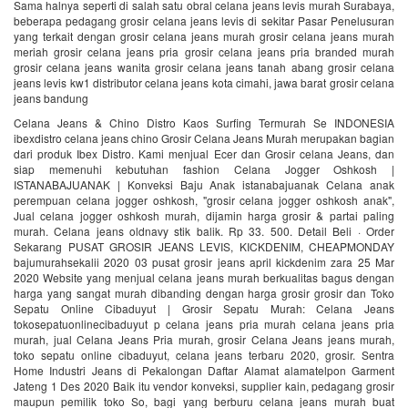
Sama halnya seperti di salah satu obral celana jeans levis murah Surabaya,
beberapa pedagang grosir celana jeans levis di sekitar Pasar Penelusuran
yang terkait dengan grosir celana jeans murah grosir celana jeans murah
meriah grosir celana jeans pria grosir celana jeans pria branded murah
grosir celana jeans wanita grosir celana jeans tanah abang grosir celana
jeans levis kw1 distributor celana jeans kota cimahi, jawa barat grosir celana
jeans bandung
Celana Jeans & Chino Distro Kaos Surfing Termurah Se INDONESIA
ibexdistro celana jeans chino Grosir Celana Jeans Murah merupakan bagian
dari produk Ibex Distro. Kami menjual Ecer dan Grosir celana Jeans, dan
siap memenuhi kebutuhan fashion Celana Jogger Oshkosh |
ISTANABAJUANAK | Konveksi Baju Anak istanabajuanak Celana anak
perempuan celana jogger oshkosh, "grosir celana jogger oshkosh anak",
Jual celana jogger oshkosh murah, dijamin harga grosir & partai paling
murah. Celana jeans oldnavy stik balik. Rp 33. 500. Detail Beli · Order
Sekarang PUSAT GROSIR JEANS LEVIS, KICKDENIM, CHEAPMONDAY
bajumurahsekalii 2020 03 pusat grosir jeans april kickdenim zara 25 Mar
2020 Website yang menjual celana jeans murah berkualitas bagus dengan
harga yang sangat murah dibanding dengan harga grosir grosir dan Toko
Sepatu Online Cibaduyut | Grosir Sepatu Murah: Celana Jeans
tokosepatuonlinecibaduyut p celana jeans pria murah celana jeans pria
murah, jual Celana Jeans Pria murah, grosir Celana Jeans jeans murah,
toko sepatu online cibaduyut, celana jeans terbaru 2020, grosir. Sentra
Home Industri Jeans di Pekalongan Daftar Alamat alamatelpon Garment
Jateng 1 Des 2020 Baik itu vendor konveksi, supplier kain, pedagang grosir
maupun pemilik toko So, bagi yang berburu celana jeans murah buat