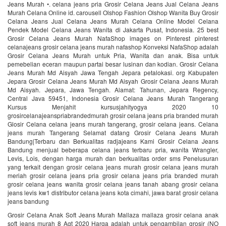
Jeans Murah •. celana jeans pria Grosir Celana Jeans Jual Celana Jeans
Murah Celana Online id. carousell Olshop Fashion Olshop Wanita Buy Grosir
Celana Jeans Jual Celana Jeans Murah Celana Online Model Celana
Pendek Model Celana Jeans Wanita di Jakarta Pusat, Indonesia. 25 best
Grosir Celana Jeans Murah NafaShop images on Pinterest pinterest
celanajeans grosir celana jeans murah nafashop Konveksi NafaShop adalah
Grosir Celana Jeans Murah untuk Pria, Wanita dan anak. Bisa untuk
pemebelian eceran maupun partai besar lusinan dan kodian. Grosir Celana
Jeans Murah Md Aisyah Jawa Tengah Jepara petalokasi. org Kabupaten
Jepara Grosir Celana Jeans Murah Md Aisyah Grosir Celana Jeans Murah
Md Aisyah. Jepara, Jawa Tengah. Alamat: Tahunan, Jepara Regency,
Central Java 59451, Indonesia Grosir Celana Jeans Murah Tangerang
Kursus Menjahit kursusjahityogya 2020 10
grosircelanajeanspriabrandedmurah grosir celana jeans pria branded murah
Glosir Celana celana jeans murah tangerang, grosir celana jeans. Celana
jeans murah Tangerang Selamat datang Grosir Celana Jeans Murah
Bandung|Terbaru dan Berkualitas radjajeans Kami Grosir Celana Jeans
Bandung menjual beberapa celana jeans terbaru pria, wanita Wrangler,
Levis, Lois, dengan harga murah dan berkualitas order sms Penelusuran
yang terkait dengan grosir celana jeans murah grosir celana jeans murah
meriah grosir celana jeans pria grosir celana jeans pria branded murah
grosir celana jeans wanita grosir celana jeans tanah abang grosir celana
jeans levis kw1 distributor celana jeans kota cimahi, jawa barat grosir celana
jeans bandung
Grosir Celana Anak Soft Jeans Murah Mallaza mallaza grosir celana anak
soft jeans murah 8 Agt 2020 Harga adalah untuk pengambilan grosir (NO