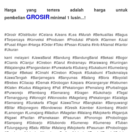
Harga yang tertera adalah harga untuk
GROSIR
pembelian
minimal 1 lusin...!
#Grosir #Distributor #Celana #Jeans #Lea #Murah #Berkualitas #Bagus
#Terpercaya #Konveksi #Produsen #Produksi #Pabrik #Garmen #Jual
#Pusat #Agen #Harga #Order #Toko #Pesan #Usaha #Info #Alamat #Kantor
#Ukuran
kami melayani #JawaBarat #Bandung #BandungBarat #Bekasi #Bogor
#Ciamis #Cianjur #Cirebon #Garut #Indramayu #Karawang #Kuningan
#Majalengka #Pangandaran #Purwakarta #Subang #Sukabumi #Sumedang
#Banjar #Bekasi #Cimahi #Cirebon #Depok #Sukabumi #Tasikmalaya
#JawaTengah #Banjarnegara #Banyumas #Batang #Blora #Boyolali
#Brebes #Cilacap #Demak #Grobogan #Jepara #Karanganyar #Kebumen
#Klaten #Kudus #Magelang #Pati #Pekalongan #Pemalang #Purbalingga
#Purworejo #Rembang #Semarang #Sragen #Sukoharjo #Tegal
#Temanggung #Wonogiri #Wonosobo #Magelang #Pekalongan #Salatiga
#Semarang #Surakarta #Tegal #JawaTimur #Bangkalan #Banyuwangi
#Blitar #Bojonegoro #Bondowoso #Gresik #Jember #Jombang #Kediri
#Lamongan #Lumajang #Madiun #Magetan #Malang #Mojokerto #Nganjuk
#Ngawi #Pacitan #Pamekasan #Pasuruan #Ponorogo #Probolinggo
#Sampang #Sidoarjo #Situbondo #Sumenep #Sumenep #Tuban
#Tulungagung #Batu #Blitar #Malang #Mojokerto #Pasuruan #Probolinggo