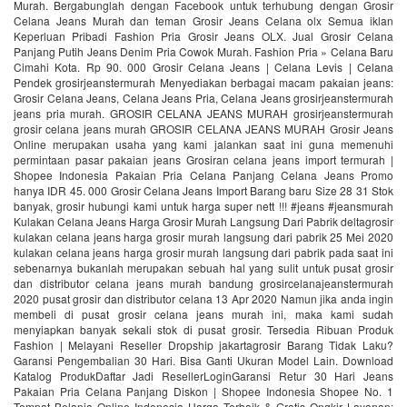
Murah. Bergabunglah dengan Facebook untuk terhubung dengan Grosir
Celana Jeans Murah dan teman Grosir Jeans Celana olx Semua iklan
Keperluan Pribadi Fashion Pria Grosir Jeans OLX. Jual Grosir Celana
Panjang Putih Jeans Denim Pria Cowok Murah. Fashion Pria » Celana Baru
Cimahi Kota. Rp 90. 000 Grosir Celana Jeans | Celana Levis | Celana
Pendek grosirjeanstermurah Menyediakan berbagai macam pakaian jeans:
Grosir Celana Jeans, Celana Jeans Pria, Celana Jeans grosirjeanstermurah
jeans pria murah. GROSIR CELANA JEANS MURAH grosirjeanstermurah
grosir celana jeans murah GROSIR CELANA JEANS MURAH Grosir Jeans
Online merupakan usaha yang kami jalankan saat ini guna memenuhi
permintaan pasar pakaian jeans Grosiran celana jeans import termurah |
Shopee Indonesia Pakaian Pria Celana Panjang Celana Jeans Promo
hanya IDR 45. 000 Grosir Celana Jeans Import Barang baru Size 28 31 Stok
banyak, grosir hubungi kami untuk harga super nett !!! #jeans #jeansmurah
Kulakan Celana Jeans Harga Grosir Murah Langsung Dari Pabrik deltagrosir
kulakan celana jeans harga grosir murah langsung dari pabrik 25 Mei 2020
kulakan celana jeans harga grosir murah langsung dari pabrik pada saat ini
sebenarnya bukanlah merupakan sebuah hal yang sulit untuk pusat grosir
dan distributor celana jeans murah bandung grosircelanajeanstermurah
2020 pusat grosir dan distributor celana 13 Apr 2020 Namun jika anda ingin
membeli di pusat grosir celana jeans murah ini, maka kami sudah
menyiapkan banyak sekali stok di pusat grosir. Tersedia Ribuan Produk
Fashion | Melayani Reseller Dropship‎ jakartagrosir Barang Tidak Laku?
Garansi Pengembalian 30 Hari. Bisa Ganti Ukuran Model Lain. Download
Katalog ProdukDaftar Jadi ResellerLoginGaransi Retur 30 Hari Jeans
Pakaian Pria Celana Panjang Diskon | Shopee Indonesia‎ Shopee No. 1
Tempat Belanja Online Indonesia Harga Terbaik & Gratis Ongkir Layanan: