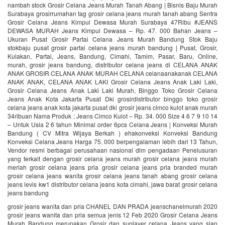
nambah stock Grosir Celana Jeans Murah Tanah Abang | Bisnis Baju Murah
Surabaya grosirrumahan tag grosir celana jeans murah tanah abang Sentra
Grosir Celana Jeans Kimpul Dewasa Murah Surabaya 47Ribu #JEANS
DEWASA MURAH Jeans Kimpul Dewasa – Rp. 47. 000 Bahan Jeans –
Ukuran Pusat Grosir Partai Celana Jeans Murah Bandung Stok Baju
stokbaju pusat grosir partai celana jeans murah bandung | Pusat, Grosir,
Kulakan, Partai, Jeans, Bandung, Cimahi, Tamim, Pasar, Baru, Online,
murah, grosir jeans bandung, distributor celana jeans di CELANA ANAK
ANAK GROSIR CELANA ANAK MURAH CELANA celanaanakanak CELANA
ANAK ANAK, CELANA ANAK LAKI Grosir Celana Jeans Anak Laki Laki,
Grosir Celana Jeans Anak Laki Laki Murah, Binggo Toko Grosir Celana
Jeans Anak Kota Jakarta Pusat Dki grosirdistributor binggo toko grosir
celana jeans anak kota jakarta pusat dki grosir jeans cimco kulot anak murah
34ribuan Nama Produk : Jeans Cimco Kulot – Rp. 34. 000 Size 4 6 7 9 10 14
– Untuk Usia 2 6 tahun Minimal order 6pcs Celana Jeans | Konveksi Murah
Bandung ( CV Mitra Wijaya Berkah ) ehakonveksi Konveksi Bandung
Konveksi Celana Jeans Harga 75. 000 berpengalaman lebih dari 13 Tahun,
Vendor resmi berbagai perusahaan nasional dlm pengadaan Penelusuran
yang terkait dengan grosir celana jeans murah grosir celana jeans murah
meriah grosir celana jeans pria grosir celana jeans pria branded murah
grosir celana jeans wanita grosir celana jeans tanah abang grosir celana
jeans levis kw1 distributor celana jeans kota cimahi, jawa barat grosir celana
jeans bandung
grosir jeans wanita dan pria CHANEL DAN PRADA jeanschanelmurah 2020
grosir jeans wanita dan pria semua jenis 12 Feb 2020 Grosir Celana Jeans
Murah Bandung merupakan Grosir dan suplayer celana Jeans yang siap