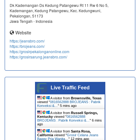
Dk Kademangan Ds Kedung Patangewu Rt 11 Rw 6 No 5,
Kademangan, Kedung Patangewu, Kec. Kedungwuni,
Pekalongan, 51173
Jawa Tengah - Indonesia
Website
https://jeansbro.com/
https://brojeans.com/
https://grosirpekalonganonline.com
https://grosirsarung.jeansbro.com/
Live Traffic Feed
A visitor from
Brownsville, Texas
viewed "
0816562888 BROJEANS : Pabrik
Konveksi &…
"
5 mins ago
A visitor from
Russell Springs,
Kentucky
viewed "
0816562888
BROJEANS : Pabrik Konveksi &…
"
6 mins
ago
A visitor from
Santa Rosa,
California
viewed "
Grosir Celana Jeans
Baggy Pria Wanita…
"
12 mins ago