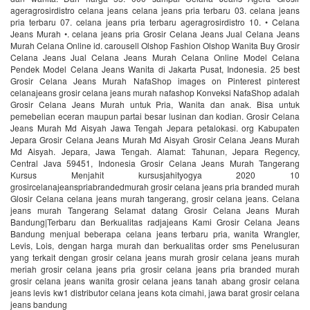
ageragrosirdistro celana jeans celana jeans pria terbaru 03. celana jeans
pria terbaru 07. celana jeans pria terbaru ageragrosirdistro 10. • Celana
Jeans Murah •. celana jeans pria Grosir Celana Jeans Jual Celana Jeans
Murah Celana Online id. carousell Olshop Fashion Olshop Wanita Buy Grosir
Celana Jeans Jual Celana Jeans Murah Celana Online Model Celana
Pendek Model Celana Jeans Wanita di Jakarta Pusat, Indonesia. 25 best
Grosir Celana Jeans Murah NafaShop images on Pinterest pinterest
celanajeans grosir celana jeans murah nafashop Konveksi NafaShop adalah
Grosir Celana Jeans Murah untuk Pria, Wanita dan anak. Bisa untuk
pemebelian eceran maupun partai besar lusinan dan kodian. Grosir Celana
Jeans Murah Md Aisyah Jawa Tengah Jepara petalokasi. org Kabupaten
Jepara Grosir Celana Jeans Murah Md Aisyah Grosir Celana Jeans Murah
Md Aisyah. Jepara, Jawa Tengah. Alamat: Tahunan, Jepara Regency,
Central Java 59451, Indonesia Grosir Celana Jeans Murah Tangerang
Kursus Menjahit kursusjahityogya 2020 10
grosircelanajeanspriabrandedmurah grosir celana jeans pria branded murah
Glosir Celana celana jeans murah tangerang, grosir celana jeans. Celana
jeans murah Tangerang Selamat datang Grosir Celana Jeans Murah
Bandung|Terbaru dan Berkualitas radjajeans Kami Grosir Celana Jeans
Bandung menjual beberapa celana jeans terbaru pria, wanita Wrangler,
Levis, Lois, dengan harga murah dan berkualitas order sms Penelusuran
yang terkait dengan grosir celana jeans murah grosir celana jeans murah
meriah grosir celana jeans pria grosir celana jeans pria branded murah
grosir celana jeans wanita grosir celana jeans tanah abang grosir celana
jeans levis kw1 distributor celana jeans kota cimahi, jawa barat grosir celana
jeans bandung