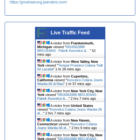
https://grosirsarung.jeansbro.com/
Live Traffic Feed
A visitor from
Frankenmuth,
Michigan
viewed "
0816562888
BROJEANS : Pabrik Konveksi &…
"
52
mins ago
A visitor from
West Valley, New
York
viewed "
Tempat Produksi Celana Twill
02 Lazada
"
1 hr 28 mins ago
A visitor from
Cupertino,
California
viewed "
Konveksi Celana Jeans
Wanita 06 di Riau
"
1 hr 57 mins ago
A visitor from
New York City, New
York
viewed "
0816562888 BROJEANS :
Pabrik Konveksi &…
"
2 hrs 7 mins ago
A visitor from
United States
viewed "
Konveksi Celana Jeans Wanita 06
di…
"
2 hrs 7 mins ago
A visitor from
New Haven,
Connecticut
viewed "
Konveksi Celana
Jeans Wanita 06 di…
"
2 hrs 9 mins ago
A visitor from
New York City, New
York
viewed "
0816562888 BROJEANS :