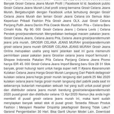
Banyak Grosir Celana Jeans Murah Profil | Facebook id id. facebook public
Grosir Celana Jeans Murah Lihat profil orang bernama Grosir Celana Jeans
Murah. Bergabunglah dengan Facebook untuk terhubung dengan Grosir
Celana Jeans Murah dan teman Grosir Jeans Celana olx Semua iklan
Keperluan Pribadi Fashion Pria Grosir Jeans OLX. Jual Grosir Celana
Panjang Putih Jeans Denim Pria Cowok Murah. Fashion Pria » Celana Baru
Cimahi Kota. Rp 90. 000 Grosir Celana Jeans | Celana Levis | Celana
Pendek grosirjeanstermurah Menyediakan berbagai macam pakaian jeans:
Grosir Celana Jeans, Celana Jeans Pria, Celana Jeans grosirjeanstermurah
jeans pria murah. GROSIR CELANA JEANS MURAH grosirjeanstermurah
grosir celana jeans murah GROSIR CELANA JEANS MURAH Grosir Jeans
Online merupakan usaha yang kami jalankan saat ini guna memenuhi
permintaan pasar pakaian jeans Grosiran celana jeans import termurah |
Shopee Indonesia Pakaian Pria Celana Panjang Celana Jeans Promo
hanya IDR 45. 000 Grosir Celana Jeans Import Barang baru Size 28 31 Stok
banyak, grosir hubungi kami untuk harga super nett !!! #jeans #jeansmurah
Kulakan Celana Jeans Harga Grosir Murah Langsung Dari Pabrik deltagrosir
kulakan celana jeans harga grosir murah langsung dari pabrik 25 Mei 2020
kulakan celana jeans harga grosir murah langsung dari pabrik pada saat ini
sebenarnya bukanlah merupakan sebuah hal yang sulit untuk pusat grosir
dan distributor celana jeans murah bandung grosircelanajeanstermurah
2020 pusat grosir dan distributor celana 13 Apr 2020 Namun jika anda ingin
membeli di pusat grosir celana jeans murah ini, maka kami sudah
menyiapkan banyak sekali stok di pusat grosir. Tersedia Ribuan Produk
Fashion | Melayani Reseller Dropship‎ jakartagrosir Barang Tidak Laku?
Garansi Pengembalian 30 Hari. Bisa Ganti Ukuran Model Lain. Download