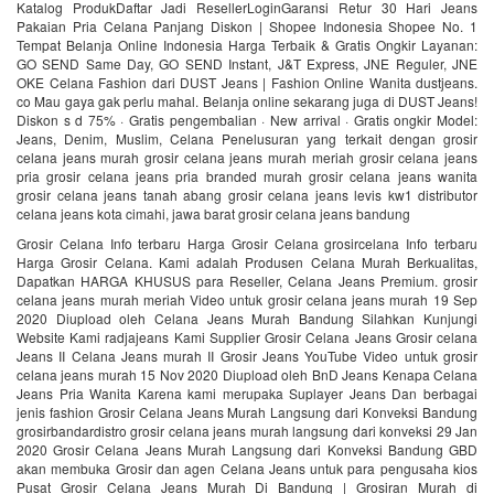
Katalog ProdukDaftar Jadi ResellerLoginGaransi Retur 30 Hari Jeans
Pakaian Pria Celana Panjang Diskon | Shopee Indonesia‎ Shopee No. 1
Tempat Belanja Online Indonesia Harga Terbaik & Gratis Ongkir Layanan:
GO SEND Same Day, GO SEND Instant, J&T Express, JNE Reguler, JNE
OKE Celana Fashion dari DUST Jeans | Fashion Online Wanita‎ dustjeans.
co Mau gaya gak perlu mahal. Belanja online sekarang juga di DUST Jeans!
Diskon s d 75% · Gratis pengembalian · New arrival · Gratis ongkir Model:
Jeans, Denim, Muslim, Celana Penelusuran yang terkait dengan grosir
celana jeans murah grosir celana jeans murah meriah grosir celana jeans
pria grosir celana jeans pria branded murah grosir celana jeans wanita
grosir celana jeans tanah abang grosir celana jeans levis kw1 distributor
celana jeans kota cimahi, jawa barat grosir celana jeans bandung
Grosir Celana Info terbaru Harga Grosir Celana grosircelana Info terbaru
Harga Grosir Celana. Kami adalah Produsen Celana Murah Berkualitas,
Dapatkan HARGA KHUSUS para Reseller, Celana Jeans Premium. grosir
celana jeans murah meriah Video untuk grosir celana jeans murah 19 Sep
2020 Diupload oleh Celana Jeans Murah Bandung Silahkan Kunjungi
Website Kami radjajeans Kami Supplier Grosir Celana Jeans Grosir celana
Jeans II Celana Jeans murah II Grosir Jeans YouTube Video untuk grosir
celana jeans murah 15 Nov 2020 Diupload oleh BnD Jeans Kenapa Celana
Jeans Pria Wanita Karena kami merupaka Suplayer Jeans Dan berbagai
jenis fashion Grosir Celana Jeans Murah Langsung dari Konveksi Bandung
grosirbandardistro grosir celana jeans murah langsung dari konveksi 29 Jan
2020 Grosir Celana Jeans Murah Langsung dari Konveksi Bandung GBD
akan membuka Grosir dan agen Celana Jeans untuk para pengusaha kios
Pusat Grosir Celana Jeans Murah Di Bandung | Grosiran Murah di