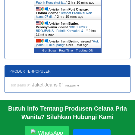
Pabrik Konveksi &…
"
2 hrs 10 mins ago
A visitor from
Port Orange,
Florida
viewed "
Tempat Produksi Rok
jeans 07 di…
"
2 hrs 10 mins ago
A visitor from
Butler,
Pennsylvania
viewed "
0816562888
BROJEANS : Pabrik Konveksi &…
"
2 hrs
12 mins ago
A visitor from
Beijing
viewed "
Rok
jeans 02 di Kupang
"
4 hrs 1 min ago
Get Script
Real Time
Tracking ON
PRODUK TERPOPULER
Jaket Jeans 01
Rok jeans 01
Rok jeans 10
Butuh Info Tentang Produsen Celana Pria
BERANDA
Wanita? Silahkan Hubungi Kami
KERANJANG BELANJA
PROFIL
INFO
WhatsApp