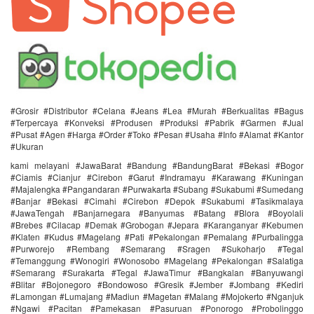
#Grosir #Distributor #Celana #Jeans #Lea #Murah #Berkualitas #Bagus
#Terpercaya #Konveksi #Produsen #Produksi #Pabrik #Garmen #Jual
#Pusat #Agen #Harga #Order #Toko #Pesan #Usaha #Info #Alamat #Kantor
#Ukuran
kami melayani #JawaBarat #Bandung #BandungBarat #Bekasi #Bogor
#Ciamis #Cianjur #Cirebon #Garut #Indramayu #Karawang #Kuningan
#Majalengka #Pangandaran #Purwakarta #Subang #Sukabumi #Sumedang
#Banjar #Bekasi #Cimahi #Cirebon #Depok #Sukabumi #Tasikmalaya
#JawaTengah #Banjarnegara #Banyumas #Batang #Blora #Boyolali
#Brebes #Cilacap #Demak #Grobogan #Jepara #Karanganyar #Kebumen
#Klaten #Kudus #Magelang #Pati #Pekalongan #Pemalang #Purbalingga
#Purworejo #Rembang #Semarang #Sragen #Sukoharjo #Tegal
#Temanggung #Wonogiri #Wonosobo #Magelang #Pekalongan #Salatiga
#Semarang #Surakarta #Tegal #JawaTimur #Bangkalan #Banyuwangi
#Blitar #Bojonegoro #Bondowoso #Gresik #Jember #Jombang #Kediri
#Lamongan #Lumajang #Madiun #Magetan #Malang #Mojokerto #Nganjuk
#Ngawi #Pacitan #Pamekasan #Pasuruan #Ponorogo #Probolinggo