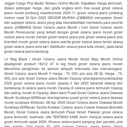
Jogger Cargo Pria Model Terbaru Online Murah. Dapatkan Harga termurah,
diskon potongan harga, dan gratis ongkos kirim free pusat grosir celana
jeans murah jombang maestromode 2020 11 grosir celana jeans jombang
mohon maaf 30 Nov 2020 GROSIR MURAH JOMBANG merupakan Grosir
dan suplayer celana Jeans yang siap memafasilitasi membantu para pecinta
jeans JOMBANG Grosir Celana Jeans Murah | Cari Grosir Celana Jeans
Murah‎ Penelusuran yang terkait dengan grosir celana jeans murah grosir
celana jeans murah meriah grosir celana jeans pria grosir celana jeans pria
branded murah grosir celana jeans wanita grosir celana jeans tanah abang
grosir celana jeans levis kw1 distributor celana jeans kota cimahi, jawa barat
grosir celana jeans bandung
LV Reg Black | Grosir Celana Jeans Murah Grosir Baju Murah Online
abadigrosir product 16012 47 lv reg black grosir celana jeans murah
Menerima pengiriman ke seluruh wilayah Indonesia dan mancanegara.
Grosir Celana Jeans Murah !!! Harga : 70. 000, pcs size 28 32. Harga : 75.
000, pcs size Grosir Celana Jeans Murah Ciparay celanajeansmurahciparay
2020 grosir celana jeans murah ciparay 2 Apr 2020 Selamat datang dan
berbelanja di celana jeans murah Ciparay di celana jeans termurah Ciparay
dan paling murah di Ciparay, disini kami Pusat Grosir Celana Jeans Dewasa
Murah Surabaya 60Ribuan bisnisgrosiran pusat grosir celana jeans dewasa
murah surabaya 60ribuan. 28 Apr 2020 Grosir Celana Jeans Dewasa Murah
Surabaya 60Ribuan Sentra Kulakan Celana Jeans Cowok Dewasa Brandeb
Murah. Grosir Celana Jeans termurah Pasar Grosir Pakaian grosir celana
jeans termurah. business. site TENTANG KAMI. Kami menjual celana jeans
grosir termurah sejak 2020. Khusus celana jeans panjang dan pendek, pria
dan wanita. Dari harga 55. 000 sampai Celana Jeans Agera Grosir