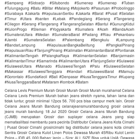
#Sampang #Sidoarjo #Situbondo #Sumenep #Sumenep #Tuban
#Tulungagung #Batu #Blitar #Malang #Mojokerto #Pasuruan #Probolinggo
#Surabaya #Jakarta #KepulauanSeribu #Jakarta #Barat #Pusat #Selatan
#Timur #Utara #banten #Lebak #Pandeglang #Serang #Tangerang
#Cilegon #Serang #Tangerang #TangerangSelatan #Bantul #GunungKidul
#KulonProgo #Sleman #Yogyakarta #Sumatera #Aceh #BandaAceh
#SumateraUtara #Medan #SumateraBarat #Padang #Riau #Pekanbaru
#Jambi #SumateraSelatan #Palembang #Bengkulu #Lampung
#BandarLampung #KepulauanBangkaBelitung #PangkalPinang
#KepulauanRiau #TanjungPinang #Kalimatan #KalimantanBarat #Pontianak
#KalimantanTengah #PalangkaRaya #KalimantanSelatan #Banjarmasin
#KalimantanTimur #Samarinda #KalimantanUtara #TanjungSelor #Sulawesi
#SulawesiUtara #Manado #SulawesiTengah #Palu #SulawesiSelatan
#Makassar #SulawesiTenggara #Kendari #SulawesiBarat #Mamuju
#Gorontalo #SundaKecil #Bali #Denpasar #NusaTenggaraTimur #Kupang
#NusaTenggaraBarat #Mataram #lombok #Batam
Celana Levis Premium Murah Grosir Murah Grosir Murah murahamat Celana
Celana Levis Premium Murah bahan jeans stretch nyama, tahan lama dan
tidak luntur, grosir minimal 12pcs 56. 700 pcs bisa campur merk lain. Grosir
Celana Jeans Murah Bandung celanajeansmurahbandung grosir celana
jeans murah bandung 18 Jul 2020 Grosir Celana Jeans Murah Bandung
(CJMB) merupakan Grosir dan suplayer celana Jeans yang siap
memafasilitasi membantu para pecinta Distributor Celana Jeans Kota Cimahi
| Pusat Grosir Cimahi grosircimahi tag distributor celana jeans kota cimahi
Sentra Grosir Celana Kulot Linen Polos Dewasa Murah 45Ribu Kulot Lenin
Polos – IDR 45. 000 Bahan: lenin – Size: ALL SIZE Bisa untuk UsIA: Dewasa