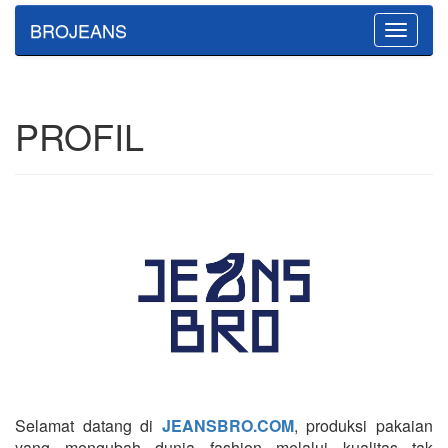
BROJEANS
Toggle
navigatio
PROFIL
Selamat datang di
JEANSBRO.COM
, produksi pakaian
yang mengubah dunia fashion melalui kualitas tak