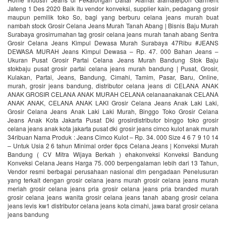
Jateng 1 Des 2020 Baik itu vendor konveksi, supplier kain, pedagang grosir
maupun pemilik toko So, bagi yang berburu celana jeans murah buat
nambah stock Grosir Celana Jeans Murah Tanah Abang | Bisnis Baju Murah
Surabaya grosirrumahan tag grosir celana jeans murah tanah abang Sentra
Grosir Celana Jeans Kimpul Dewasa Murah Surabaya 47Ribu #JEANS
DEWASA MURAH Jeans Kimpul Dewasa – Rp. 47. 000 Bahan Jeans –
Ukuran Pusat Grosir Partai Celana Jeans Murah Bandung Stok Baju
stokbaju pusat grosir partai celana jeans murah bandung | Pusat, Grosir,
Kulakan, Partai, Jeans, Bandung, Cimahi, Tamim, Pasar, Baru, Online,
murah, grosir jeans bandung, distributor celana jeans di CELANA ANAK
ANAK GROSIR CELANA ANAK MURAH CELANA celanaanakanak CELANA
ANAK ANAK, CELANA ANAK LAKI Grosir Celana Jeans Anak Laki Laki,
Grosir Celana Jeans Anak Laki Laki Murah, Binggo Toko Grosir Celana
Jeans Anak Kota Jakarta Pusat Dki grosirdistributor binggo toko grosir
celana jeans anak kota jakarta pusat dki grosir jeans cimco kulot anak murah
34ribuan Nama Produk : Jeans Cimco Kulot – Rp. 34. 000 Size 4 6 7 9 10 14
– Untuk Usia 2 6 tahun Minimal order 6pcs Celana Jeans | Konveksi Murah
Bandung ( CV Mitra Wijaya Berkah ) ehakonveksi Konveksi Bandung
Konveksi Celana Jeans Harga 75. 000 berpengalaman lebih dari 13 Tahun,
Vendor resmi berbagai perusahaan nasional dlm pengadaan Penelusuran
yang terkait dengan grosir celana jeans murah grosir celana jeans murah
meriah grosir celana jeans pria grosir celana jeans pria branded murah
grosir celana jeans wanita grosir celana jeans tanah abang grosir celana
jeans levis kw1 distributor celana jeans kota cimahi, jawa barat grosir celana
jeans bandung