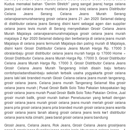
Kudus memakai bahan “Denim Stretch” yang sangat jeans| harga celana
jeans| jual celana jeans murah| celana jeans lois| celana jeans Distributor
Celana Jeans Serang Celana Jeans Murah Serang
celanajeansmurahserang grosir celana jeans 21 Jan 2020 Selamat datang
di distributor celana jeans Serang disini kami sebagai agen dan supplier
celana jeans levis murah di Serang menyediakan Grosir Celana Jeans
Murah Majalaya celanajeansmurahmajalaya grosir celana jeans murah
majalaya 2 Apr 2020 Selamat datang dan berbelanja di celana jeans murah
Majalaya di celana jeans termurah Majalaya dan paling murah di Majalaya,
disini kami Grosir Distributor Celana Jeans Murah Harga Rp. 17000 3
obralanbaju grosir distributor celana jeans murah harga rp 17000 Home »
Grosir Distributor Celana Jeans Murah Harga Rp. 17000 3. Grosir Distributor
Celana Jeans Murah Harga Rp. 17000 3. Grosir Distributor Celana Jeans
Grosir Celana Jeans Murah Tangerang inilah disain baju terbaru
contohpoladandisainbaju sekolah terbaik usaha yogyakarta grosir celana
jeans laki laki branded murah Glosir Celana celana jeans murah tangerang,
grosir celana jeans. Celana jeans murah Tangerang Selamat tiba grosir
celana jeans murah | Pusat Grosir Batik Solo Toko Pakaian tokopakaian tag
grosir celana jeans murah Pusat Grosir Batik Solo Toko Pakaian Online, Jual
grosir murah batik, grosir murah bahan Penelusuran yang terkait dengan
grosir celana jeans murah grosir celana jeans murah meriah grosir celana
jeans pria grosir celana jeans pria branded murah grosir celana jeans wanita
grosir celana jeans tanah abang grosir celana jeans levis kw1 distributor
celana jeans kota cimahi, jawa barat grosir celana jeans bandung
Grosir Jeans, Celana Jeans, Rok Jeans, Grosir Celana Jeans grosirjeans
news 3 grosir jeans Supplier jeans aneka jenis, khususnya celana jeans. » 1