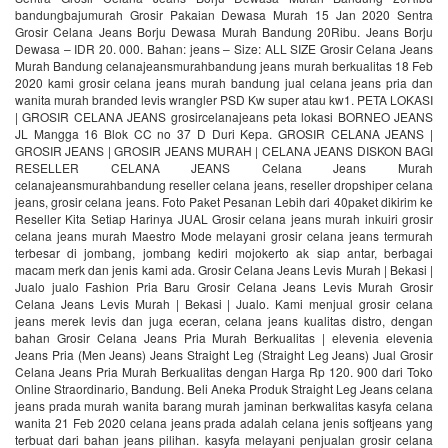
bandungbajumurah Grosir Pakaian Dewasa Murah 15 Jan 2020 Sentra
Grosir Celana Jeans Borju Dewasa Murah Bandung 20Ribu. Jeans Borju
Dewasa – IDR 20. 000. Bahan: jeans – Size: ALL SIZE Grosir Celana Jeans
Murah Bandung celanajeansmurahbandung jeans murah berkualitas 18 Feb
2020 kami grosir celana jeans murah bandung jual celana jeans pria dan
wanita murah branded levis wrangler PSD Kw super atau kw1. PETA LOKASI
| GROSIR CELANA JEANS grosircelanajeans peta lokasi BORNEO JEANS
JL Mangga 16 Blok CC no 37 D Duri Kepa. GROSIR CELANA JEANS |
GROSIR JEANS | GROSIR JEANS MURAH | CELANA JEANS DISKON BAGI
RESELLER CELANA JEANS Celana Jeans Murah
celanajeansmurahbandung reseller celana jeans, reseller dropshiper celana
jeans, grosir celana jeans. Foto Paket Pesanan Lebih dari 40paket dikirim ke
Reseller Kita Setiap Harinya JUAL Grosir celana jeans murah inkuiri grosir
celana jeans murah Maestro Mode melayani grosir celana jeans termurah
terbesar di jombang, jombang kediri mojokerto ak siap antar, berbagai
macam merk dan jenis kami ada. Grosir Celana Jeans Levis Murah | Bekasi |
Jualo jualo Fashion Pria Baru Grosir Celana Jeans Levis Murah Grosir
Celana Jeans Levis Murah | Bekasi | Jualo. Kami menjual grosir celana
jeans merek levis dan juga eceran, celana jeans kualitas distro, dengan
bahan Grosir Celana Jeans Pria Murah Berkualitas | elevenia elevenia
Jeans Pria (Men Jeans) Jeans Straight Leg (Straight Leg Jeans) Jual Grosir
Celana Jeans Pria Murah Berkualitas dengan Harga Rp 120. 900 dari Toko
Online Straordinario, Bandung. Beli Aneka Produk Straight Leg Jeans celana
jeans prada murah wanita barang murah jaminan berkwalitas kasyfa celana
wanita 21 Feb 2020 celana jeans prada adalah celana jenis softjeans yang
terbuat dari bahan jeans pilihan. kasyfa melayani penjualan grosir celana