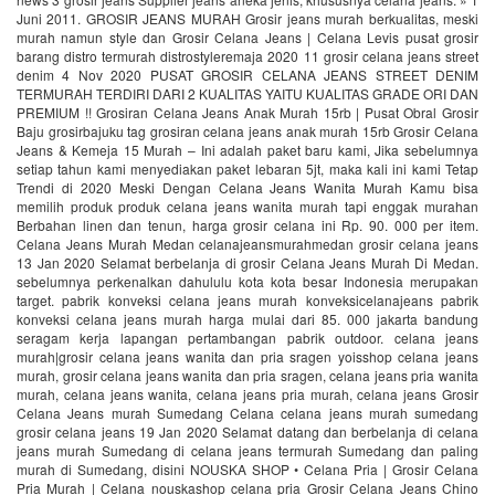
Juni 2011. GROSIR JEANS MURAH Grosir jeans murah berkualitas, meski
murah namun style dan Grosir Celana Jeans | Celana Levis pusat grosir
barang distro termurah distrostyleremaja 2020 11 grosir celana jeans street
denim 4 Nov 2020 PUSAT GROSIR CELANA JEANS STREET DENIM
TERMURAH TERDIRI DARI 2 KUALITAS YAITU KUALITAS GRADE ORI DAN
PREMIUM !! Grosiran Celana Jeans Anak Murah 15rb | Pusat Obral Grosir
Baju grosirbajuku tag grosiran celana jeans anak murah 15rb Grosir Celana
Jeans & Kemeja 15 Murah – Ini adalah paket baru kami, Jika sebelumnya
setiap tahun kami menyediakan paket lebaran 5jt, maka kali ini kami Tetap
Trendi di 2020 Meski Dengan Celana Jeans Wanita Murah Kamu bisa
memilih produk produk celana jeans wanita murah tapi enggak murahan
Berbahan linen dan tenun, harga grosir celana ini Rp. 90. 000 per item.
Celana Jeans Murah Medan celanajeansmurahmedan grosir celana jeans
13 Jan 2020 Selamat berbelanja di grosir Celana Jeans Murah Di Medan.
sebelumnya perkenalkan dahululu kota kota besar Indonesia merupakan
target. pabrik konveksi celana jeans murah konveksicelanajeans pabrik
konveksi celana jeans murah harga mulai dari 85. 000 jakarta bandung
seragam kerja lapangan pertambangan pabrik outdoor. celana jeans
murah|grosir celana jeans wanita dan pria sragen yoisshop celana jeans
murah, grosir celana jeans wanita dan pria sragen, celana jeans pria wanita
murah, celana jeans wanita, celana jeans pria murah, celana jeans Grosir
Celana Jeans murah Sumedang Celana celana jeans murah sumedang
grosir celana jeans 19 Jan 2020 Selamat datang dan berbelanja di celana
jeans murah Sumedang di celana jeans termurah Sumedang dan paling
murah di Sumedang, disini NOUSKA SHOP • Celana Pria | Grosir Celana
Pria Murah | Celana nouskashop celana pria Grosir Celana Jeans Chino