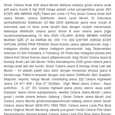
Grosir Celana Anak Soft Jeans Murah Mallaza mallaza grosir celana anak
soft jeans murah 8 Agt 2020 Harga adalah untuk pengambilan grosir (NO
ECER, MIX WARNA SIZE) Paket seri untuk 12 Pcs Grosir Celana Anak Soft
Jeans Murah, celana Distributor Jeans Levis Murah Di Indonesia
sentradistributor Distributor 22 Mar 2020 distributor jeans levis murah di
Indonesia saat ini tentu anda sendiri bisa dengan mudah menemukan
beberapa distributor celana jeans Grosir & ecer celana jeans jogja
murahmeriahjeansblog 10 Nov 2020 CELANA JEANS MEWAH HARGA
MURAH SIZE 27 44 HARGA 60. 000 110. 000 DAFTAR HARGA ECER
SATUAN JEANS PRIA PENDEK Grosir Eceran Jeans (@jeansmurah. bdg) •
Instagram photos and videos instagram jeansmurah. bdg Terjemahkan
halaman ini 304 Followers, 2 Following, 25 Posts See Instagram photos and
videos from Grosir Eceran Jeans (@jeansmurah. bdg) Grosir Celana Jeans &
Kemeja Anak Laki laki Murah 15ribu bisnisbajumu 2020 grosir celana jeans
kemeja anak laki laki murah. Grosir Celana Jeans & Kemeja Anak Laki laki
Murah – Ini adalah paket baru kami dengan komposisi khusus jeans &
kemeja saja. Paket ini terpisah dengan Jual Jeans, Distributor, Beli, Supplier,
Eksportir, Importir, Harga Murah indotrading jeans 222 Celana Highwaist
Jeans CK 971 609 ( Size 27 30)Style : High Waist Jeans Colour : Aqua
putihSize : S (27 30) Celana highwait jeans polos, warna aqua putih
Suplayer Jeans Home suplayerjeans. weebly Celana Jeans Murah | jeans
grosir | model celana terbaru. Katalog | Grosir Celana Jeans Murah Jual
Celana Jeans Wanita grosircelanajeansmurah katalog celana jeans Grosir
Celana Jeans Murah NEW AYU TING TING. Celana Jeans Levis Pria Blue
Jeans Original Murah Bandung Jakarta jual grosir murah Celana Pria Ubah
Penampilanmu dengan koleksi Celana Jeans Levis Pria Blue Jeans Buruan