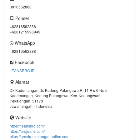
0816562888
Ponsel
+62816562888
+6281215998949
WhatsApp
+62816562888
Facebook
JEANSBRO.ID
Alamat
Dk Kademangan Ds Kedung Patangewu Rt 11 Rw 6 No 5,
Kademangan, Kedung Patangewu, Kec. Kedungwuni,
Pekalongan, 51173
Jawa Tengah - Indonesia
Website
https://jeansbro.com/
https://brojeans.com/
https://grosirpekalonganonline.com