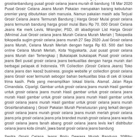
grosiranbandung pusat grosir celana jeans murah di bandung 18 Mar 2020
Pusat Grosir Celana Jeans Murah Pakaian merupakan barang kebutuhan
premier yang dibutuhkan oleh manusia. Namun pakaian masih ada Terjual
Grosir Celana Jeans Termurah Bandung | Harga Grosir Mulai grosir celana
jeans termurah bandung harga grosir mulai Baru Rp 70. 000 Grosir Celana
Jeans Kw merk Levis, Wrangler, PSD, dll abadigrosir List Harga Grosir
(Minimal Jual Grosir celana jeans Murah Celana Murah Meriah | Tokopedia
tokopedia sugim grosir celana jeans murah 27 Sep 2020 Jual Grosir celana
jeans Murah, Celana Murah Meriah dengan harga Rp 63. 500 dari toko
online Celana Murah Meriah, Kota Yogyakarta. Jual pusat grosir celana
jeans Murah dan Terlengkap | Bukalapak bukalapak Pusat grosir celana
jeans Beli pusat grosir celana jeans berkualitas dengan harga murah dari
berbagai pelapak di Indonesia. YR Collection (Grosir Celana Jeans) Toko
clana jeans dan kaos2 business. google website yr collection grosir celana
jeans Grosir ecer termurah sebogor bahan berkualitas bisa di cek di lokasi
trima kasih. Peta yang menampilkan lokasi bisnis. Alamat. Jalan Raya
Cimandala. Ciparigi. Gambar untuk grosir celana jeans murah Hasil gambar
untuk grosir celana jeans murah Hasil gambar untuk grosir celana jeans
murah Hasil gambar untuk grosir celana jeans murah Hasil gambar untuk
grosir celana jeans murah Hasil gambar untuk grosir celana jeans murah
Grosirtanahabang | Grosir Pakaian Murah‎ Penelusuran yang terkait dengan
grosir celana jeans murah grosir celana jeans murah meriah grosir celana
jeans pria grosir celana jeans pria branded murah grosir celana jeans wanita
grosir celana jeans tanah abang grosir celana jeans levis kw1 distributor
celana jeans kota cimahi, jawa barat grosir celana jeans bandung
Sentra Grosir Celana Jeans Borju Dewasa Murah Bandung 20Ribu