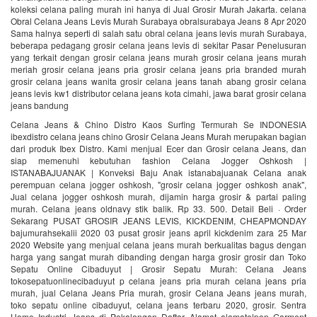
koleksi celana paling murah ini hanya di Jual Grosir Murah Jakarta. celana
Obral Celana Jeans Levis Murah Surabaya obralsurabaya Jeans 8 Apr 2020
Sama halnya seperti di salah satu obral celana jeans levis murah Surabaya,
beberapa pedagang grosir celana jeans levis di sekitar Pasar Penelusuran
yang terkait dengan grosir celana jeans murah grosir celana jeans murah
meriah grosir celana jeans pria grosir celana jeans pria branded murah
grosir celana jeans wanita grosir celana jeans tanah abang grosir celana
jeans levis kw1 distributor celana jeans kota cimahi, jawa barat grosir celana
jeans bandung
Celana Jeans & Chino Distro Kaos Surfing Termurah Se INDONESIA
ibexdistro celana jeans chino Grosir Celana Jeans Murah merupakan bagian
dari produk Ibex Distro. Kami menjual Ecer dan Grosir celana Jeans, dan
siap memenuhi kebutuhan fashion Celana Jogger Oshkosh |
ISTANABAJUANAK | Konveksi Baju Anak istanabajuanak Celana anak
perempuan celana jogger oshkosh, "grosir celana jogger oshkosh anak",
Jual celana jogger oshkosh murah, dijamin harga grosir & partai paling
murah. Celana jeans oldnavy stik balik. Rp 33. 500. Detail Beli · Order
Sekarang PUSAT GROSIR JEANS LEVIS, KICKDENIM, CHEAPMONDAY
bajumurahsekalii 2020 03 pusat grosir jeans april kickdenim zara 25 Mar
2020 Website yang menjual celana jeans murah berkualitas bagus dengan
harga yang sangat murah dibanding dengan harga grosir grosir dan Toko
Sepatu Online Cibaduyut | Grosir Sepatu Murah: Celana Jeans
tokosepatuonlinecibaduyut p celana jeans pria murah celana jeans pria
murah, jual Celana Jeans Pria murah, grosir Celana Jeans jeans murah,
toko sepatu online cibaduyut, celana jeans terbaru 2020, grosir. Sentra
Home Industri Jeans di Pekalongan Daftar Alamat alamatelpon Garment