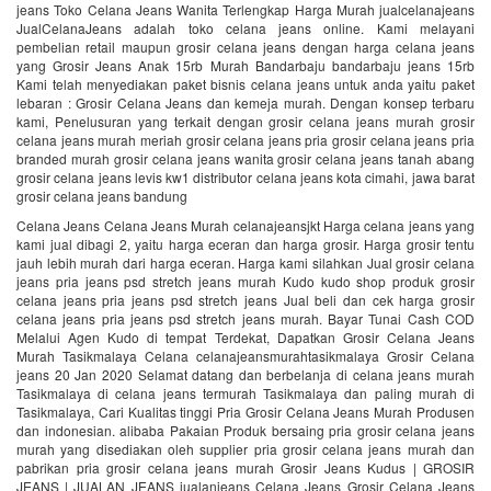
jeans Toko Celana Jeans Wanita Terlengkap Harga Murah jualcelanajeans
JualCelanaJeans adalah toko celana jeans online. Kami melayani
pembelian retail maupun grosir celana jeans dengan harga celana jeans
yang Grosir Jeans Anak 15rb Murah Bandarbaju bandarbaju jeans 15rb
Kami telah menyediakan paket bisnis celana jeans untuk anda yaitu paket
lebaran : Grosir Celana Jeans dan kemeja murah. Dengan konsep terbaru
kami, Penelusuran yang terkait dengan grosir celana jeans murah grosir
celana jeans murah meriah grosir celana jeans pria grosir celana jeans pria
branded murah grosir celana jeans wanita grosir celana jeans tanah abang
grosir celana jeans levis kw1 distributor celana jeans kota cimahi, jawa barat
grosir celana jeans bandung
Celana Jeans Celana Jeans Murah celanajeansjkt Harga celana jeans yang
kami jual dibagi 2, yaitu harga eceran dan harga grosir. Harga grosir tentu
jauh lebih murah dari harga eceran. Harga kami silahkan Jual grosir celana
jeans pria jeans psd stretch jeans murah Kudo kudo shop produk grosir
celana jeans pria jeans psd stretch jeans Jual beli dan cek harga grosir
celana jeans pria jeans psd stretch jeans murah. Bayar Tunai Cash COD
Melalui Agen Kudo di tempat Terdekat, Dapatkan Grosir Celana Jeans
Murah Tasikmalaya Celana celanajeansmurahtasikmalaya Grosir Celana
jeans 20 Jan 2020 Selamat datang dan berbelanja di celana jeans murah
Tasikmalaya di celana jeans termurah Tasikmalaya dan paling murah di
Tasikmalaya, Cari Kualitas tinggi Pria Grosir Celana Jeans Murah Produsen
dan indonesian. alibaba Pakaian Produk bersaing pria grosir celana jeans
murah yang disediakan oleh supplier pria grosir celana jeans murah dan
pabrikan pria grosir celana jeans murah Grosir Jeans Kudus | GROSIR
JEANS | JUALAN JEANS jualanjeans Celana Jeans Grosir Celana Jeans