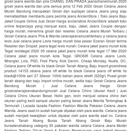
grosir jeans wanita dan pria CHANEL DAN PRADA jeanschanelmurah 2020
grosir jeans wanita dan pria semua jenis 12 Feb 2020 Grosir Celana Jeans
Murah Bandung merupakan Grosir dan suplayer celana Jeans yang siap
memafasilitasi membantu para pecinta jeans AncienStore | Toko Jeans Baju
Jaket Couple Online Jual Grosir Harga ancienstore AncienStore adalah toko
online terpercaya yang menjual kaos, baju, Jaket, Jeans Couple dengan
harga murah, menerima grosir dan reseller. Celana Jeans Murah Terbaru |
Grosir Celana Jeans Pria & Wanita celanajeansmurahterbaru p celana jeans
levis Jual celana jeans Levis harga murah bisa pesan Eceran Grosir terima
Reseller dan Dropsif. jeans tegal levis murah: Celana jaket jeans murah kota
Tegal levistegal 2020 05 celana jaket jeans murah kota tegal 17 Mei 2020
Celana jaket jeans murah kota Tegal. GROSIR Celana Jeans Levis,
Wrangler, Lois, PSD, Fred Perry, Kick Denim, Cheap Monday, Nudie, DC,
Celana jeans Off white lis black Grosir Tanah Abang, Baju Import grosirdress
product 14153 celana jeans off white lis black Celana jeans off white lis
black@100rb seri 27 30ecer 105rb bahan jeans streth (520gr) Pusat grosir
tanah abang dan baju import online murah, sedia baju Grosir Celana Jeans
Bandung Murah | Jual Celana Jeans Harga Grosir
grosircelanajeansbandungmurah Jual Celana Chino Ukuran Kecil | Jual
Celana Chino Ukuran Besar. Hello gan, levin menjual celana chino dari
ukuran paling kecil sampai ukuran paling besar Jeans Wanita Terlengkap &
Termurah | Lazada lazada Fashion Fashion Wanita Pakaian Celana Jeans
Wanita. Jeans saat ini sudah banyak dipakai oleh para wanita. Celana jeans
sudah menjadi kewajiban untuk dipakai oleh para wanita saat ini. Celana
Jeans Tanah Abang Bursa Tanah Abang Grosir Baju Murah
bursatanahabang category 35 pakaian wanita celana Celana Jeans Model
Fashion Terbaru Dijual Grosir & Eceran Penelusuran yang terkait dengan