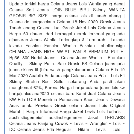
Update terkini harga Celana Jeans Lois Wanita yang dapat
Celana Soft Jeans LOIS BLUE BIRU Skinny WANITA
GROSIR BIG SIZE. harga celana lois di tanah abang |
Celana de hargacelana Celana 18 Nov 2020 Grosir Jeans
Tanah abang Celana Jual Grosir Jaket Lois Celana Jeans
Harga 60 ribuan. dari berbagai merek terkenal yang ada
dipasaran Jeans Wanita Terlengkap & Termurah | Lazada
lazada Fashion Fashion Wanita Pakaian Labelledesign
CELANA JEANS HIGH WAIST PANTS PREMIUM PUTIH.
Rp66. 300 Nuriel Jeans – Celana Jeans Wanita – Premium
Quality – Skinny Putih. Sale Grosir KS Celana jeans pria
jeans skinny fit (biru wash pangkalanpromo Celana Pria 19
Mar 2020 Apabila Anda belanja Celana Jeans Pria – Lois Fit
Skinny Stretch Best Seller sekarang Anda pasti akan
menghemat 67%, Karena Harga harga celana jeans lois kw
hargajualcelana2020 celana baru Kami Jual Celana Jeans
KW Pria LOIS Menerima Pemesanan Kaos, Jeans Dewasa
Anak anak. Previous Grosir celana Jeans Lois Original
Murah | Harga Informasi Harga Jaket Levis Lois Terlaris –
austinstiegemeier austinstiegemeier Jaket TERLARIS
Celana Jeans Panjang Cowok ~ Levis ~ Wrangler ~ Lois ~
DC Celana Jeans Pria Regular – Hitam – Levis – Lois –