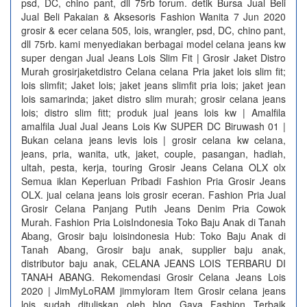
psd, DC, chino pant, dll 75rb forum. detik Bursa Jual Beli
Jual Beli Pakaian & Aksesoris Fashion Wanita 7 Jun 2020
grosir & ecer celana 505, lois, wrangler, psd, DC, chino pant,
dll 75rb. kami menyediakan berbagai model celana jeans kw
super dengan Jual Jeans Lois Slim Fit | Grosir Jaket Distro
Murah grosirjaketdistro Celana celana Pria jaket lois slim fit;
lois slimfit; Jaket lois; jaket jeans slimfit pria lois; jaket jean
lois samarinda; jaket distro slim murah; grosir celana jeans
lois; distro slim fitt; produk jual jeans lois kw | Amalfila
amalfila Jual Jual Jeans Lois Kw SUPER DC Biruwash 01 |
Bukan celana jeans levis lois | grosir celana kw celana,
jeans, pria, wanita, utk, jaket, couple, pasangan, hadiah,
ultah, pesta, kerja, touring Grosir Jeans Celana OLX olx
Semua iklan Keperluan Pribadi Fashion Pria Grosir Jeans
OLX. jual celana jeans lois grosir eceran. Fashion Pria Jual
Grosir Celana Panjang Putih Jeans Denim Pria Cowok
Murah. Fashion Pria LoisIndonesia Toko Baju Anak di Tanah
Abang, Grosir baju loisindonesia Hub: Toko Baju Anak di
Tanah Abang, Grosir baju anak, supplier baju anak,
distributor baju anak, CELANA JEANS LOIS TERBARU DI
TANAH ABANG. Rekomendasi Grosir Celana Jeans Lois
2020 | JimMyLoRAM jimmyloram Item Grosir celana jeans
lois sudah dituliskan oleh blog Gaya Fashion Terbaik