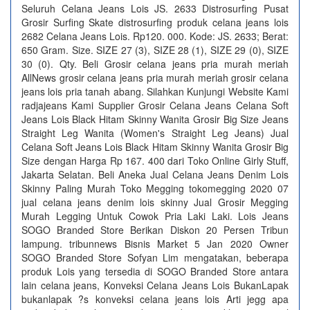
Seluruh Celana Jeans Lois JS. 2633 Distrosurfing Pusat
Grosir Surfing Skate distrosurfing produk celana jeans lois
2682 Celana Jeans Lois. Rp120. 000. Kode: JS. 2633; Berat:
650 Gram. Size. SIZE 27 (3), SIZE 28 (1), SIZE 29 (0), SIZE
30 (0). Qty. Beli Grosir celana jeans pria murah meriah
AllNews grosir celana jeans pria murah meriah grosir celana
jeans lois pria tanah abang. Silahkan Kunjungi Website Kami
radjajeans Kami Supplier Grosir Celana Jeans Celana Soft
Jeans Lois Black Hitam Skinny Wanita Grosir Big Size Jeans
Straight Leg Wanita (Women's Straight Leg Jeans) Jual
Celana Soft Jeans Lois Black Hitam Skinny Wanita Grosir Big
Size dengan Harga Rp 167. 400 dari Toko Online Girly Stuff,
Jakarta Selatan. Beli Aneka Jual Celana Jeans Denim Lois
Skinny Paling Murah Toko Megging tokomegging 2020 07
jual celana jeans denim lois skinny Jual Grosir Megging
Murah Legging Untuk Cowok Pria Laki Laki. Lois Jeans
SOGO Branded Store Berikan Diskon 20 Persen Tribun
lampung. tribunnews Bisnis Market 5 Jan 2020 Owner
SOGO Branded Store Sofyan Lim mengatakan, beberapa
produk Lois yang tersedia di SOGO Branded Store antara
lain celana jeans, Konveksi Celana Jeans Lois BukanLapak
bukanlapak ?s konveksi celana jeans lois Arti jegg apa