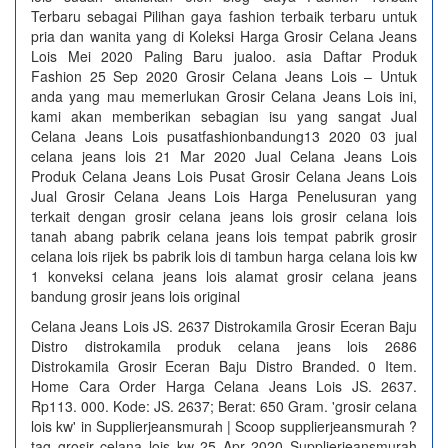
Terbaru sebagai Pilihan gaya fashion terbaik terbaru untuk
pria dan wanita yang di Koleksi Harga Grosir Celana Jeans
Lois Mei 2020 Paling Baru jualoo. asia Daftar Produk
Fashion 25 Sep 2020 Grosir Celana Jeans Lois – Untuk
anda yang mau memerlukan Grosir Celana Jeans Lois ini,
kami akan memberikan sebagian isu yang sangat Jual
Celana Jeans Lois pusatfashionbandung13 2020 03 jual
celana jeans lois 21 Mar 2020 Jual Celana Jeans Lois
Produk Celana Jeans Lois Pusat Grosir Celana Jeans Lois
Jual Grosir Celana Jeans Lois Harga Penelusuran yang
terkait dengan grosir celana jeans lois grosir celana lois
tanah abang pabrik celana jeans lois tempat pabrik grosir
celana lois rijek bs pabrik lois di tambun harga celana lois kw
1 konveksi celana jeans lois alamat grosir celana jeans
bandung grosir jeans lois original
Celana Jeans Lois JS. 2637 Distrokamila Grosir Eceran Baju
Distro distrokamila produk celana jeans lois 2686
Distrokamila Grosir Eceran Baju Distro Branded. 0 Item.
Home Cara Order Harga Celana Jeans Lois JS. 2637.
Rp113. 000. Kode: JS. 2637; Berat: 650 Gram. 'grosir celana
lois kw' in Supplierjeansmurah | Scoop supplierjeansmurah ?
tag grosir celana lois kw 25 Apr 2020 Supplierjeansmurah