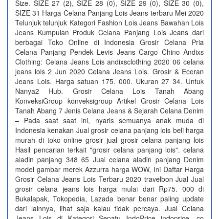
Size. SIZE 27 (2), SIZE 28 (0), SIZE 29 (0), SIZE 30 (0),
SIZE 31 Harga Celana Panjang Lois Jeans terbaru Mei 2020
Telunjuk telunjuk Kategori Fashion Lois Jeans Bawahan Lois
Jeans Kumpulan Produk Celana Panjang Lois Jeans dari
berbagai Toko Online di Indonesia Grosir Celana Pria
Celana Panjang Pendek Levis Jeans Cargo Chino Andixs
Clothing: Celana Jeans Lois andixsclothing 2020 06 celana
jeans lois 2 Jun 2020 Celana Jeans Lois. Grosir & Eceran
Jeans Lois. Harga satuan 175. 000. Ukuran 27 34. Untuk
Nanya2 Hub. Grosir Celana Lois Tanah Abang
KonveksiGroup konveksigroup Artikel Grosir Celana Lois
Tanah Abang 7 Jenis Celana Jeans & Sejarah Celana Denim
– Pada saat saat ini, nyaris semuanya anak muda di
Indonesia kenakan Jual grosir celana panjang lois beli harga
murah di toko online grosir jual grosir celana panjang lois
Hasil pencarian terkait "grosir celana panjang lois". celana
aladin panjang 348 65 Jual celana aladin panjang Denim
model gambar merek Azzurra harga WOW, Ini Daftar Harga
Grosir Celana Jeans Lois Terbaru 2020 travelbon Jual Jual
grosir celana jeans lois harga mulai dari Rp75. 000 di
Bukalapak, Tokopedia, Lazada benar benar paling update
dari lainnya, lihat saja kalau tidak percaya. Jual Celana
Jeans Lois di Kategori Sepatu IndoPrice indoprice. co