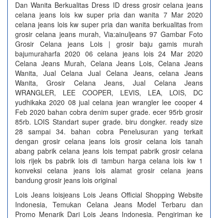
Dan Wanita Berkualitas Dress ID dress grosir celana jeans
celana jeans lois kw super pria dan wanita 7 Mar 2020
celana jeans lois kw super pria dan wanita berkualitas from
grosir celana jeans murah, Via:ainuljeans 97 Gambar Foto
Grosir Celana jeans Lois | grosir baju gamis murah
bajumuraharfa 2020 06 celana jeans lois 24 Mar 2020
Celana Jeans Murah, Celana Jeans Lois, Celana Jeans
Wanita, Jual Celana Jual Celana Jeans, celana Jeans
Wanita, Grosir Celana Jeans, Jual Celana Jeans
WRANGLER, LEE COOPER, LEVIS, LEA, LOIS, DC
yudhikaka 2020 08 jual celana jean wrangler lee cooper 4
Feb 2020 bahan cobra denim super grade. ecer 95rb grosir
85rb. LOIS Standart super grade. biru dongker. ready size
28 sampai 34. bahan cobra Penelusuran yang terkait
dengan grosir celana jeans lois grosir celana lois tanah
abang pabrik celana jeans lois tempat pabrik grosir celana
lois rijek bs pabrik lois di tambun harga celana lois kw 1
konveksi celana jeans lois alamat grosir celana jeans
bandung grosir jeans lois original
Lois Jeans loisjeans Lois Jeans Official Shopping Website
Indonesia, Temukan Celana Jeans Model Terbaru dan
Promo Menarik Dari Lois Jeans Indonesia. Pengiriman ke