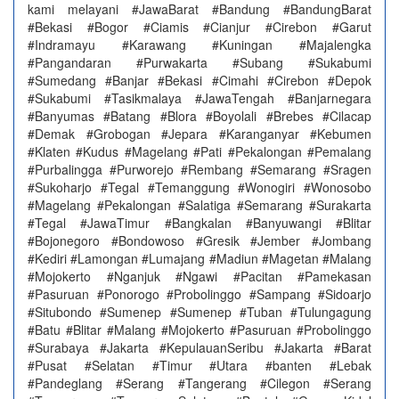
kami melayani #JawaBarat #Bandung #BandungBarat
#Bekasi #Bogor #Ciamis #Cianjur #Cirebon #Garut
#Indramayu #Karawang #Kuningan #Majalengka
#Pangandaran #Purwakarta #Subang #Sukabumi
#Sumedang #Banjar #Bekasi #Cimahi #Cirebon #Depok
#Sukabumi #Tasikmalaya #JawaTengah #Banjarnegara
#Banyumas #Batang #Blora #Boyolali #Brebes #Cilacap
#Demak #Grobogan #Jepara #Karanganyar #Kebumen
#Klaten #Kudus #Magelang #Pati #Pekalongan #Pemalang
#Purbalingga #Purworejo #Rembang #Semarang #Sragen
#Sukoharjo #Tegal #Temanggung #Wonogiri #Wonosobo
#Magelang #Pekalongan #Salatiga #Semarang #Surakarta
#Tegal #JawaTimur #Bangkalan #Banyuwangi #Blitar
#Bojonegoro #Bondowoso #Gresik #Jember #Jombang
#Kediri #Lamongan #Lumajang #Madiun #Magetan #Malang
#Mojokerto #Nganjuk #Ngawi #Pacitan #Pamekasan
#Pasuruan #Ponorogo #Probolinggo #Sampang #Sidoarjo
#Situbondo #Sumenep #Sumenep #Tuban #Tulungagung
#Batu #Blitar #Malang #Mojokerto #Pasuruan #Probolinggo
#Surabaya #Jakarta #KepulauanSeribu #Jakarta #Barat
#Pusat #Selatan #Timur #Utara #banten #Lebak
#Pandeglang #Serang #Tangerang #Cilegon #Serang