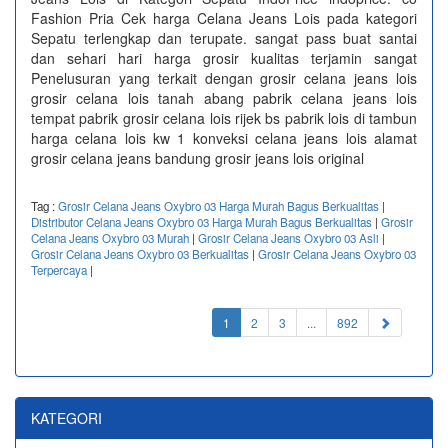
Fashion Pria Cek harga Celana Jeans Lois pada kategori
Sepatu terlengkap dan terupate. sangat pass buat santai
dan sehari hari harga grosir kualitas terjamin sangat
Penelusuran yang terkait dengan grosir celana jeans lois
grosir celana lois tanah abang pabrik celana jeans lois
tempat pabrik grosir celana lois rijek bs pabrik lois di tambun
harga celana lois kw 1 konveksi celana jeans lois alamat
grosir celana jeans bandung grosir jeans lois original
Tag :
Grosir Celana Jeans Oxybro 03 Harga Murah Bagus Berkualitas
|
Distributor Celana Jeans Oxybro 03 Harga Murah Bagus Berkualitas
|
Grosir
Celana Jeans Oxybro 03 Murah
|
Grosir Celana Jeans Oxybro 03 Asli
|
Grosir Celana Jeans Oxybro 03 Berkualitas
|
Grosir Celana Jeans Oxybro 03
Terpercaya
|
(current)
1
2
3
...
892
KATEGORI