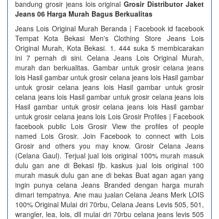
bandung grosir jeans lois original
Grosir Distributor Jaket
Jeans 06 Harga Murah Bagus Berkualitas
Jeans Lois Original Murah Beranda | Facebook id facebook
Tempat Kota Bekasi Men's Clothing Store Jeans Lois
Original Murah, Kota Bekasi. 1. 444 suka 5 membicarakan
ini 7 pernah di sini. Celana Jeans Lois Original Murah,
murah dan berkualitas. Gambar untuk grosir celana jeans
lois Hasil gambar untuk grosir celana jeans lois Hasil gambar
untuk grosir celana jeans lois Hasil gambar untuk grosir
celana jeans lois Hasil gambar untuk grosir celana jeans lois
Hasil gambar untuk grosir celana jeans lois Hasil gambar
untuk grosir celana jeans lois Lois Grosir Profiles | Facebook
facebook public Lois Grosir View the profiles of people
named Lois Grosir. Join Facebook to connect with Lois
Grosir and others you may know. Grosir Celana Jeans
(Celana Gaul). Terjual jual lois original 100% murah masuk
dulu gan ane di Bekasi fjb. kaskus jual lois original 100
murah masuk dulu gan ane di bekas Buat agan agan yang
ingin punya celana Jeans Branded dengan harga murah
dimari tempatnya. Ane mau jualan Celana Jeans Merk LOIS
100% Original Mulai dri 70rbu, Celana Jeans Levis 505, 501,
wrangler, lea, lois, dll mulai dri 70rbu celana jeans levis 505