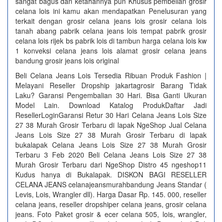
sangat bagus dan ketahannya pun Khusus pembelian grosir
celana lois ini kamu akan mendapatkan Penelusuran yang
terkait dengan grosir celana jeans lois grosir celana lois
tanah abang pabrik celana jeans lois tempat pabrik grosir
celana lois rijek bs pabrik lois di tambun harga celana lois kw
1 konveksi celana jeans lois alamat grosir celana jeans
bandung grosir jeans lois original
Beli Celana Jeans Lois Tersedia Ribuan Produk Fashion |
Melayani Reseller Dropship‎ jakartagrosir Barang Tidak
Laku? Garansi Pengembalian 30 Hari. Bisa Ganti Ukuran
Model Lain. Download Katalog ProdukDaftar Jadi
ResellerLoginGaransi Retur 30 Hari Celana Jeans Lois Size
27 38 Murah Grosir Terbaru di lapak NgeShop‎ Jual Celana
Jeans Lois Size 27 38 Murah Grosir Terbaru di lapak
bukalapak Celana Jeans Lois Size 27 38 Murah Grosir
Terbaru 3 Feb 2020 Beli Celana Jeans Lois Size 27 38
Murah Grosir Terbaru dari NgeShop Distro 45 ngeshop11
Kudus hanya di Bukalapak. DISKON BAGI RESELLER
CELANA JEANS celanajeansmurahbandung Jeans Standar (
Levis, Lois, Wrangler dll). Harga Dasar Rp. 145. 000, reseller
celana jeans, reseller dropshiper celana jeans, grosir celana
jeans. Foto Paket grosir & ecer celana 505, lois, wrangler,