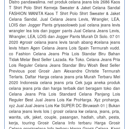
Distro pandawalima. net produk celana jeans lois 2686 Kaos
T Shirt Polo Shirt Kemeja Sweater & Jaket Celana Sandal
FASHION WANITA Kaos T Shirt Polo Shirt Sweater & Jaket
Celana Sandal. Jual Celana Jeans Levis, Wrangler, LEA,
LOIS dan Jogger Pants griyasoloweb jual celana jeans levis
wrangler lea lois dan jogger pants Jual Celana Jeans Levis,
Wrangler, LEA, LOIS dan Jogger Pants Murah Di Solo. 07 01
2020 #grosir celana jeans levis tanah abang #celana jeans
levis hitam Agen Celana Jeans Lois Spain Termurah vudd.
co Fashion Celana Jeans Pria Lois Standar Biru Bahan
Tidak Melar Best Seller Lazada. Ke Toko. Celana Jeans Pria
Lois Reguler Celana Jeans Standar Biru Wosh Best Seller
Previous post Grosir Jam Alexandre Christie Termurah
Terlaris. Daftar Harga celana jeans pria Murah Terbaru Mei
2020 Indonesia celana jeans pria Cek juga aneka produk
celana jeans pria dan harga terbaik dari beragam toko dan
Celana Jeans Pria Lois Standard Celana Panjang Lois
Reguler Best Jual Jeans Lois Kw ProHarga. Xyz proharga.
xyz Jual Jual Jeans Lois Kw SUPER DC Biruwash 01 | Bukan
celana jeans levis lois | grosir celana kw celana, jeans, pria,
wanita, utk, jaket, couple, pasangan, hadiah, ultah, pesta,
kerja, touring Grosir Celana Info terbaru Harga Grosir
Celana grosircelana Info terbaru Harga Grosir Celana. Kami