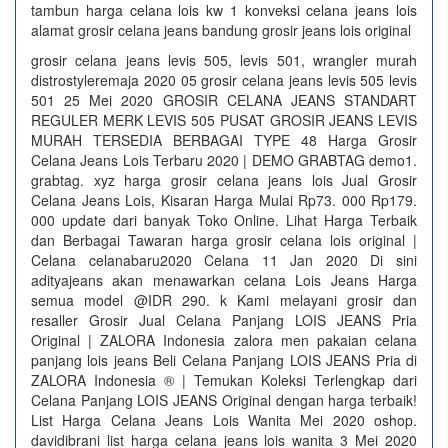
tambun harga celana lois kw 1 konveksi celana jeans lois
alamat grosir celana jeans bandung grosir jeans lois original
grosir celana jeans levis 505, levis 501, wrangler murah
distrostyleremaja 2020 05 grosir celana jeans levis 505 levis
501 25 Mei 2020 GROSIR CELANA JEANS STANDART
REGULER MERK LEVIS 505 PUSAT GROSIR JEANS LEVIS
MURAH TERSEDIA BERBAGAI TYPE 48 Harga Grosir
Celana Jeans Lois Terbaru 2020 | DEMO GRABTAG demo1.
grabtag. xyz harga grosir celana jeans lois Jual Grosir
Celana Jeans Lois, Kisaran Harga Mulai Rp73. 000 Rp179.
000 update dari banyak Toko Online. Lihat Harga Terbaik
dan Berbagai Tawaran harga grosir celana lois original |
Celana celanabaru2020 Celana 11 Jan 2020 Di sini
adityajeans akan menawarkan celana Lois Jeans Harga
semua model @IDR 290. k Kami melayani grosir dan
resaller Grosir Jual Celana Panjang LOIS JEANS Pria
Original | ZALORA Indonesia zalora men pakaian celana
panjang lois jeans Beli Celana Panjang LOIS JEANS Pria di
ZALORA Indonesia ® | Temukan Koleksi Terlengkap dari
Celana Panjang LOIS JEANS Original dengan harga terbaik!
List Harga Celana Jeans Lois Wanita Mei 2020 oshop.
davidibrani list harga celana jeans lois wanita 3 Mei 2020