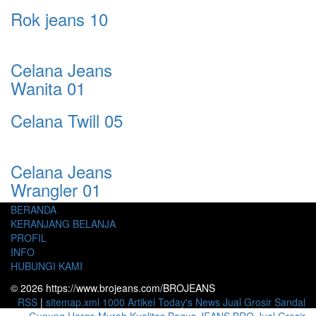
Rok jeans 10
Celana Jeans
Wanita 01
Celana Twill 05
Celana Jeans
Wrangler 01
BERANDA
KERANJANG BELANJA
PROFIL
INFO
HUBUNGI KAMI
© 2026 https://www.brojeans.com/BROJEANS
RSS
|
sitemap.xml
1000 Artikel
Today's News
Jual Grosir Sandal