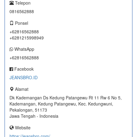
Telepon
0816562888
Ponsel
+62816562888
+6281215998949
WhatsApp
+62816562888
Facebook
JEANSBRO.ID
Alamat
Dk Kademangan Ds Kedung Patangewu Rt 11 Rw 6 No 5,
Kademangan, Kedung Patangewu, Kec. Kedungwuni,
Pekalongan, 51173
Jawa Tengah - Indonesia
Website
https://jeansbro.com/