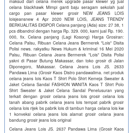
maksud dari celana merek upgrade pasar klewer yg jual
celana blackhawk Mimpi ganti baju seragam sekolah jual
cargo pan pasar klewer grosir NEW JEANS LOIS
loisjeansnew 4 Apr 2020 NEW LOIS, JEANS TRENDY
BERKUALITAS EKSPOR Celana panjang (Ada) size: 27 38, 1
pcs dibandrol dengan harga Rp. 329. 000, kami jual Rp. 190.
000, fix. Celana panjang (Lagi Kosong) Harga Grosiran:
Celana Palsu, Ribuan Celana Jeans Bermerek "Lois" Disita
Polisi news. rakyatku News Hukum & kriminal 16 Mei 2020
Palsu, Ribuan Celana Jeans Bermerek "Lois" Disita Polisi
yakni di Pasar Butung Makassar, dan toko grosir di Jalan
Diponegoro, Makassar. Celana Jeans Lois JS. 2633
Pandawa Lima (Grosir Kaos Distro pandawalima. net produk
celana jeans lois Kaos T Shirt Polo Shirt Kemeja Sweater &
Jaket Celana Sandal FASHION WANITA Kaos T Shirt Polo
Shirt Sweater & Jaket Celana Sandal Penelusuran yang
terkait dengan grosir celana jeans lois grosir celana lois
tanah abang pabrik celana jeans lois tempat pabrik grosir
celana lois rijek bs pabrik lois di tambun harga celana lois kw
1 konveksi celana jeans lois alamat grosir celana jeans
bandung grosir jeans lois original
Celana Jeans Lois JS. 2637 Pandawa Lima (Grosir Kaos