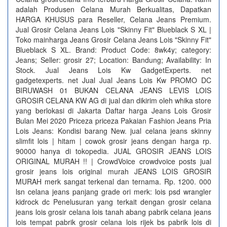
adalah Produsen Celana Murah Berkualitas, Dapatkan
HARGA KHUSUS para Reseller, Celana Jeans Premium.
Jual Grosir Celana Jeans Lois "Skinny Fit" Blueblack S XL |
Toko mainharga Jeans Grosir Celana Jeans Lois "Skinny Fit"
Blueblack S XL. Brand: Product Code: 8wk4y; category:
Jeans; Seller: grosir 27; Location: Bandung; Availability: In
Stock. Jual Jeans Lois Kw GadgetExperts. net
gadgetexperts. net Jual Jual Jeans Lois Kw PROMO DC
BIRUWASH 01 BUKAN CELANA JEANS LEVIS LOIS
GROSIR CELANA KW AG di jual dan dikirim oleh whika store
yang berlokasi di Jakarta Daftar harga Jeans Lois Grosir
Bulan Mei 2020 Priceza priceza Pakaian Fashion Jeans Pria
Lois Jeans: Kondisi barang New. jual celana jeans skinny
slimfit lois | hitam | cowok grosir jeans dengan harga rp.
90000 hanya di tokopedia. JUAL GROSIR JEANS LOIS
ORIGINAL MURAH !! | CrowdVoice crowdvoice posts jual
grosir jeans lois original murah JEANS LOIS GROSIR
MURAH merk sangat terkenal dan ternama. Rp. 1200. 000
lsn celana jeans panjang grade ori merk: lois psd wrangler
kidrock dc Penelusuran yang terkait dengan grosir celana
jeans lois grosir celana lois tanah abang pabrik celana jeans
lois tempat pabrik grosir celana lois rijek bs pabrik lois di