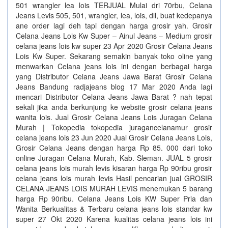
501 wrangler lea lois TERJUAL Mulai dri 70rbu, Celana
Jeans Levis 505, 501, wrangler, lea, lois, dll, buat kedepanya
ane order lagi deh tapi dengan harga grosir yah. Grosir
Celana Jeans Lois Kw Super – Ainul Jeans – Medium grosir
celana jeans lois kw super 23 Apr 2020 Grosir Celana Jeans
Lois Kw Super. Sekarang semakin banyak toko oline yang
menwarkan Celana jeans lois ini dengan berbagai harga
yang Distributor Celana Jeans Jawa Barat Grosir Celana
Jeans Bandung radjajeans blog 17 Mar 2020 Anda lagi
mencari Distributor Celana Jeans Jawa Barat ? nah tepat
sekali jika anda berkunjung ke website grosir celana jeans
wanita lois. Jual Grosir Celana Jeans Lois Juragan Celana
Murah | Tokopedia tokopedia juragancelanamur grosir
celana jeans lois 23 Jun 2020 Jual Grosir Celana Jeans Lois,
Grosir Celana Jeans dengan harga Rp 85. 000 dari toko
online Juragan Celana Murah, Kab. Sleman. JUAL 5 grosir
celana jeans lois murah levis kisaran harga Rp 90ribu grosir
celana jeans lois murah levis Hasil pencarian jual GROSIR
CELANA JEANS LOIS MURAH LEVIS menemukan 5 barang
harga Rp 90ribu. Celana Jeans Lois KW Super Pria dan
Wanita Berkualitas & Terbaru celana jeans lois standar kw
super 27 Okt 2020 Karena kualitas celana jeans lois ini