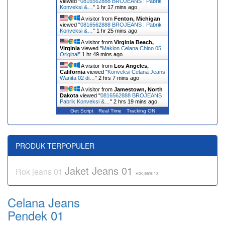
viewed "
0816562888 BROJEANS : Pabrik
Konveksi &…
"
1 hr 17 mins ago
A visitor from
Fenton, Michigan
viewed "
0816562888 BROJEANS : Pabrik
Konveksi &…
"
1 hr 25 mins ago
A visitor from
Virginia Beach,
Virginia
viewed "
Maklon Celana Chino 05
Original
"
1 hr 49 mins ago
A visitor from
Los Angeles,
California
viewed "
Konveksi Celana Jeans
Wanita 02 di…
"
2 hrs 7 mins ago
A visitor from
Jamestown, North
Dakota
viewed "
0816562888 BROJEANS :
Pabrik Konveksi &…
"
2 hrs 19 mins ago
Get Script
Real Time
Tracking ON
PRODUK TERPOPULER
Jaket Jeans 01
Rok jeans 01
Rok jeans 10
Celana Jeans
Pendek 01