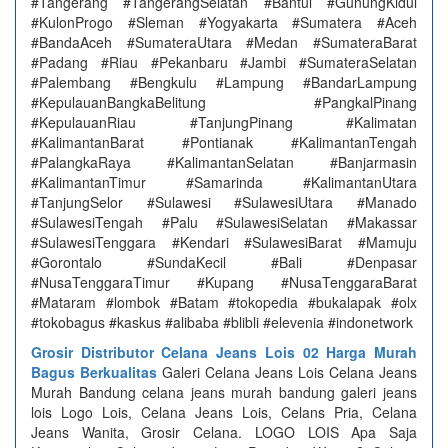
#Tangerang #TangerangSelatan #Bantul #GunungKidul
#KulonProgo #Sleman #Yogyakarta #Sumatera #Aceh
#BandaAceh #SumateraUtara #Medan #SumateraBarat
#Padang #Riau #Pekanbaru #Jambi #SumateraSelatan
#Palembang #Bengkulu #Lampung #BandarLampung
#KepulauanBangkaBelitung #PangkalPinang
#KepulauanRiau #TanjungPinang #Kalimatan
#KalimantanBarat #Pontianak #KalimantanTengah
#PalangkaRaya #KalimantanSelatan #Banjarmasin
#KalimantanTimur #Samarinda #KalimantanUtara
#TanjungSelor #Sulawesi #SulawesiUtara #Manado
#SulawesiTengah #Palu #SulawesiSelatan #Makassar
#SulawesiTenggara #Kendari #SulawesiBarat #Mamuju
#Gorontalo #SundaKecil #Bali #Denpasar
#NusaTenggaraTimur #Kupang #NusaTenggaraBarat
#Mataram #lombok #Batam #tokopedia #bukalapak #olx
#tokobagus #kaskus #alibaba #blibli #elevenia #indonetwork
Grosir Distributor Celana Jeans Lois 02 Harga Murah
Bagus Berkualitas
Galeri Celana Jeans Lois Celana Jeans
Murah Bandung celana jeans murah bandung galeri jeans
lois Logo Lois, Celana Jeans Lois, Celans Pria, Celana
Jeans Wanita, Grosir Celana. LOGO LOIS Apa Saja