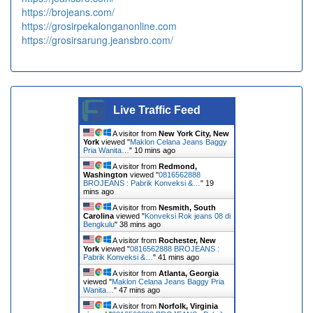
https://brojeans.com/
https://grosirpekalonganonline.com
https://grosirsarung.jeansbro.com/
Live Traffic Feed
A visitor from
New York City, New
York
viewed "
Maklon Celana Jeans Baggy
Pria Wanita…
"
10 mins ago
A visitor from
Redmond,
Washington
viewed "
0816562888
BROJEANS : Pabrik Konveksi &…
"
19
mins ago
A visitor from
Nesmith, South
Carolina
viewed "
Konveksi Rok jeans 08 di
Bengkulu
"
38 mins ago
A visitor from
Rochester, New
York
viewed "
0816562888 BROJEANS :
Pabrik Konveksi &…
"
41 mins ago
A visitor from
Atlanta, Georgia
viewed "
Maklon Celana Jeans Baggy Pria
Wanita…
"
47 mins ago
A visitor from
Norfolk, Virginia