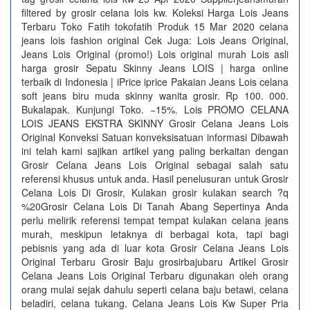
filtered by grosir celana lois kw. Koleksi Harga Lois Jeans
Terbaru Toko Fatih tokofatih Produk 15 Mar 2020 celana
jeans lois fashion original Cek Juga: Lois Jeans Original,
Jeans Lois Original (promo!) Lois original murah Lois asli
harga grosir Sepatu Skinny Jeans LOIS | harga online
terbaik di Indonesia | iPrice iprice Pakaian Jeans Lois celana
soft jeans biru muda skinny wanita grosir. Rp 100. 000.
Bukalapak. Kunjungi Toko. −15%. Lois PROMO CELANA
LOIS JEANS EKSTRA SKINNY Grosir Celana Jeans Lois
Original Konveksi Satuan konveksisatuan informasi Dibawah
ini telah kami sajikan artikel yang paling berkaitan dengan
Grosir Celana Jeans Lois Original sebagai salah satu
referensi khusus untuk anda. Hasil penelusuran untuk Grosir
Celana Lois Di Grosir, Kulakan grosir kulakan search ?q
%20Grosir Celana Lois Di Tanah Abang Sepertinya Anda
perlu melirik referensi tempat tempat kulakan celana jeans
murah, meskipun letaknya di berbagai kota, tapi bagi
pebisnis yang ada di luar kota Grosir Celana Jeans Lois
Original Terbaru Grosir Baju grosirbajubaru Artikel Grosir
Celana Jeans Lois Original Terbaru digunakan oleh orang
orang mulai sejak dahulu seperti celana baju betawi, celana
beladiri, celana tukang. Celana Jeans Lois Kw Super Pria