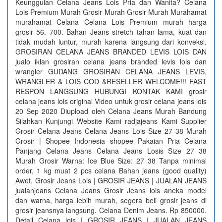
Keunggulan Celana Jeans Lois Pria dan Wanita? Celana
Lois Premium Murah Grosir Murah Grosir Murah Murahamat
murahamat Celana Celana Lois Premium murah harga
grosir 56. 700. Bahan Jeans stretch tahan lama, kuat dan
tidak mudah luntur, murah karena langsung dari konveksi.
GROSIRAN CELANA JEANS BRANDED LEVIS LOIS DAN
jualo iklan grosiran celana jeans branded levis lois dan
wrangler GUDANG GROSIRAN CELANA JEANS LEVIS,
WRANGLER & LOIS COD &RESELLER WELCOME!!! FAST
RESPON LANGSUNG HUBUNGI KONTAK KAMI grosir
celana jeans lois original Video untuk grosir celana jeans lois
20 Sep 2020 Diupload oleh Celana Jeans Murah Bandung
Silahkan Kunjungi Website Kami radjajeans Kami Supplier
Grosir Celana Jeans Celana Jeans Lois Size 27 38 Murah
Grosir | Shopee Indonesia shopee Pakaian Pria Celana
Panjang Celana Jeans Celana Jeans Losis Size 27 38
Murah Grosir Warna: Ice Blue Size: 27 38 Tanpa minimal
order, 1 kg muat 2 pcs celana Bahan jeans (good quality)
Awet, Grosir Jeans Lois | GROSIR JEANS | JUALAN JEANS
jualanjeans Celana Jeans Grosir Jeans lois aneka model
dan warna, harga lebih murah, segera beli grosir jeans di
grosir jeansnya langsung. Celana Denim Jeans. Rp 850000.
Detail Celana lois | GROSIR JEANS | JUALAN JEANS