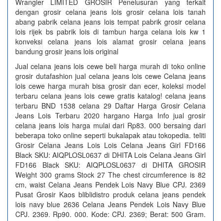
Wrangler LIMITED GROSIR Penelusuran yang terkait
dengan grosir celana jeans lois grosir celana lois tanah
abang pabrik celana jeans lois tempat pabrik grosir celana
lois rijek bs pabrik lois di tambun harga celana lois kw 1
konveksi celana jeans lois alamat grosir celana jeans
bandung grosir jeans lois original
Jual celana jeans lois cewe beli harga murah di toko online
grosir dutafashion jual celana jeans lois cewe Celana jeans
lois cewe harga murah bisa grosir dan ecer, koleksi model
terbaru celana jeans lois cewe gratis katalog! celana jeans
terbaru BND 1538 celana 29 Daftar Harga Grosir Celana
Jeans Lois Terbaru 2020 hargano Harga Info jual grosir
celana jeans lois harga mulai dari Rp83. 000 bersaing dari
beberapa toko online seperti bukalapak atau tokopedia. teliti
Grosir Celana Jeans Lois Lois Celana Jeans Girl FD166
Black SKU: AIQPLOSL0637 di DHITA Lois Celana Jeans Girl
FD166 Black SKU: AIQPLOSL0637 di DHITA GROSIR
Weight 300 grams Stock 27 The chest circumference is 82
cm, waist Celana Jeans Pendek Lois Navy Blue CPJ. 2369
Pusat Grosir Kaos bliblidistro produk celana jeans pendek
lois navy blue 2636 Celana Jeans Pendek Lois Navy Blue
CPJ. 2369. Rp90. 000. Kode: CPJ. 2369; Berat: 500 Gram.