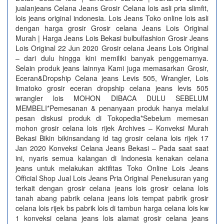
jualanjeans Celana Jeans Grosir Celana lois asli pria slimfit,
lois jeans original indonesia. Lois Jeans Toko online lois asli
dengan harga grosir Grosir celana Jeans Lois Original
Murah | Harga Jeans Lois Bekasi bulbulfashion Grosir Jeans
Lois Original 22 Jun 2020 Grosir celana Jeans Lois Original
– dari dulu hingga kini memiliki banyak penggemarnya.
Selain produk jeans lainnya Kami juga memasarkan Grosir,
Eceran&Dropship Celana jeans Levis 505, Wrangler, Lois
limatoko grosir eceran dropship celana jeans levis 505
wrangler lois MOHON DIBACA DULU SEBELUM
MEMBELI*Pemesanan & penanyaan produk hanya melalui
pesan diskusi produk di Tokopedia*Sebelum memesan
mohon grosir celana lois rijek Archives – Konveksi Murah
Bekasi Bikin bikinsandang id tag grosir celana lois rijek 17
Jan 2020 Konveksi Celana Jeans Bekasi – Pada saat saat
ini, nyaris semua kalangan di Indonesia kenakan celana
jeans untuk melakukan aktifitas Toko Online Lois Jeans
Official Shop Jual Lois Jeans Pria Original Penelusuran yang
terkait dengan grosir celana jeans lois grosir celana lois
tanah abang pabrik celana jeans lois tempat pabrik grosir
celana lois rijek bs pabrik lois di tambun harga celana lois kw
1 konveksi celana jeans lois alamat grosir celana jeans