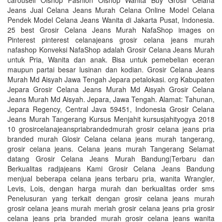
carousell Olshop Fashion Olshop Wanita Buy Grosir Celana
Jeans Jual Celana Jeans Murah Celana Online Model Celana
Pendek Model Celana Jeans Wanita di Jakarta Pusat, Indonesia.
25 best Grosir Celana Jeans Murah NafaShop images on
Pinterest pinterest celanajeans grosir celana jeans murah
nafashop Konveksi NafaShop adalah Grosir Celana Jeans Murah
untuk Pria, Wanita dan anak. Bisa untuk pemebelian eceran
maupun partai besar lusinan dan kodian. Grosir Celana Jeans
Murah Md Aisyah Jawa Tengah Jepara petalokasi. org Kabupaten
Jepara Grosir Celana Jeans Murah Md Aisyah Grosir Celana
Jeans Murah Md Aisyah. Jepara, Jawa Tengah. Alamat: Tahunan,
Jepara Regency, Central Java 59451, Indonesia Grosir Celana
Jeans Murah Tangerang Kursus Menjahit kursusjahityogya 2018
10 grosircelanajeanspriabrandedmurah grosir celana jeans pria
branded murah Glosir Celana celana jeans murah tangerang,
grosir celana jeans. Celana jeans murah Tangerang Selamat
datang Grosir Celana Jeans Murah Bandung|Terbaru dan
Berkualitas radjajeans Kami Grosir Celana Jeans Bandung
menjual beberapa celana jeans terbaru pria, wanita Wrangler,
Levis, Lois, dengan harga murah dan berkualitas order sms
Penelusuran yang terkait dengan grosir celana jeans murah
grosir celana jeans murah meriah grosir celana jeans pria grosir
celana jeans pria branded murah grosir celana jeans wanita