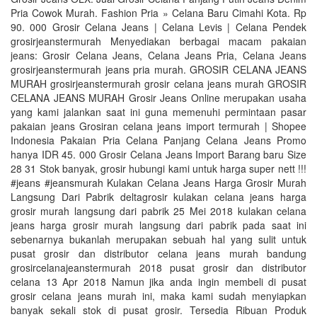
Pria Cowok Murah. Fashion Pria » Celana Baru Cimahi Kota. Rp
90. 000 Grosir Celana Jeans | Celana Levis | Celana Pendek
grosirjeanstermurah Menyediakan berbagai macam pakaian
jeans: Grosir Celana Jeans, Celana Jeans Pria, Celana Jeans
grosirjeanstermurah jeans pria murah. GROSIR CELANA JEANS
MURAH grosirjeanstermurah grosir celana jeans murah GROSIR
CELANA JEANS MURAH Grosir Jeans Online merupakan usaha
yang kami jalankan saat ini guna memenuhi permintaan pasar
pakaian jeans Grosiran celana jeans import termurah | Shopee
Indonesia Pakaian Pria Celana Panjang Celana Jeans Promo
hanya IDR 45. 000 Grosir Celana Jeans Import Barang baru Size
28 31 Stok banyak, grosir hubungi kami untuk harga super nett !!!
#jeans #jeansmurah Kulakan Celana Jeans Harga Grosir Murah
Langsung Dari Pabrik deltagrosir kulakan celana jeans harga
grosir murah langsung dari pabrik 25 Mei 2018 kulakan celana
jeans harga grosir murah langsung dari pabrik pada saat ini
sebenarnya bukanlah merupakan sebuah hal yang sulit untuk
pusat grosir dan distributor celana jeans murah bandung
grosircelanajeanstermurah 2018 pusat grosir dan distributor
celana 13 Apr 2018 Namun jika anda ingin membeli di pusat
grosir celana jeans murah ini, maka kami sudah menyiapkan
banyak sekali stok di pusat grosir. Tersedia Ribuan Produk