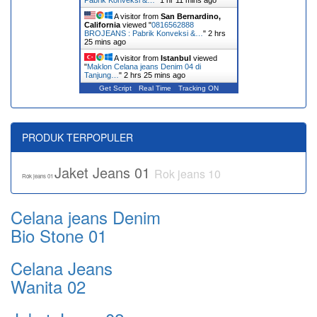
Pabrik Konveksi &…
"
1 hr 11 mins ago
A visitor from
San Bernardino,
California
viewed "
0816562888
BROJEANS : Pabrik Konveksi &…
"
2 hrs
25 mins ago
A visitor from
Istanbul
viewed
"
Maklon Celana jeans Denim 04 di
Tanjung…
"
2 hrs 25 mins ago
Get Script
Real Time
Tracking ON
PRODUK TERPOPULER
Jaket Jeans 01
Rok jeans 10
Rok jeans 01
Celana jeans Denim
Bio Stone 01
Celana Jeans
Wanita 02