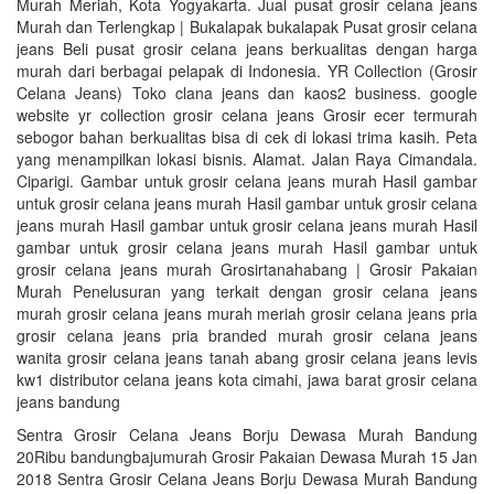
Murah Meriah, Kota Yogyakarta. Jual pusat grosir celana jeans
Murah dan Terlengkap | Bukalapak bukalapak Pusat grosir celana
jeans Beli pusat grosir celana jeans berkualitas dengan harga
murah dari berbagai pelapak di Indonesia. YR Collection (Grosir
Celana Jeans) Toko clana jeans dan kaos2 business. google
website yr collection grosir celana jeans Grosir ecer termurah
sebogor bahan berkualitas bisa di cek di lokasi trima kasih. Peta
yang menampilkan lokasi bisnis. Alamat. Jalan Raya Cimandala.
Ciparigi. Gambar untuk grosir celana jeans murah Hasil gambar
untuk grosir celana jeans murah Hasil gambar untuk grosir celana
jeans murah Hasil gambar untuk grosir celana jeans murah Hasil
gambar untuk grosir celana jeans murah Hasil gambar untuk
grosir celana jeans murah Grosirtanahabang | Grosir Pakaian
Murah‎ Penelusuran yang terkait dengan grosir celana jeans
murah grosir celana jeans murah meriah grosir celana jeans pria
grosir celana jeans pria branded murah grosir celana jeans
wanita grosir celana jeans tanah abang grosir celana jeans levis
kw1 distributor celana jeans kota cimahi, jawa barat grosir celana
jeans bandung
Sentra Grosir Celana Jeans Borju Dewasa Murah Bandung
20Ribu bandungbajumurah Grosir Pakaian Dewasa Murah 15 Jan
2018 Sentra Grosir Celana Jeans Borju Dewasa Murah Bandung