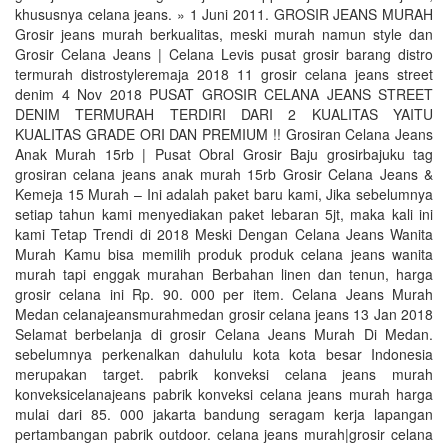
khususnya celana jeans. » 1 Juni 2011. GROSIR JEANS MURAH
Grosir jeans murah berkualitas, meski murah namun style dan
Grosir Celana Jeans | Celana Levis pusat grosir barang distro
termurah distrostyleremaja 2018 11 grosir celana jeans street
denim 4 Nov 2018 PUSAT GROSIR CELANA JEANS STREET
DENIM TERMURAH TERDIRI DARI 2 KUALITAS YAITU
KUALITAS GRADE ORI DAN PREMIUM !! Grosiran Celana Jeans
Anak Murah 15rb | Pusat Obral Grosir Baju grosirbajuku tag
grosiran celana jeans anak murah 15rb Grosir Celana Jeans &
Kemeja 15 Murah – Ini adalah paket baru kami, Jika sebelumnya
setiap tahun kami menyediakan paket lebaran 5jt, maka kali ini
kami Tetap Trendi di 2018 Meski Dengan Celana Jeans Wanita
Murah Kamu bisa memilih produk produk celana jeans wanita
murah tapi enggak murahan Berbahan linen dan tenun, harga
grosir celana ini Rp. 90. 000 per item. Celana Jeans Murah
Medan celanajeansmurahmedan grosir celana jeans 13 Jan 2018
Selamat berbelanja di grosir Celana Jeans Murah Di Medan.
sebelumnya perkenalkan dahululu kota kota besar Indonesia
merupakan target. pabrik konveksi celana jeans murah
konveksicelanajeans pabrik konveksi celana jeans murah harga
mulai dari 85. 000 jakarta bandung seragam kerja lapangan
pertambangan pabrik outdoor. celana jeans murah|grosir celana