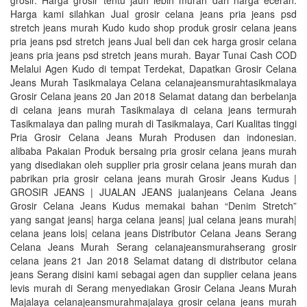
grosir. Harga grosir tentu jauh lebih murah dari harga eceran.
Harga kami silahkan Jual grosir celana jeans pria jeans psd
stretch jeans murah Kudo kudo shop produk grosir celana jeans
pria jeans psd stretch jeans Jual beli dan cek harga grosir celana
jeans pria jeans psd stretch jeans murah. Bayar Tunai Cash COD
Melalui Agen Kudo di tempat Terdekat, Dapatkan Grosir Celana
Jeans Murah Tasikmalaya Celana celanajeansmurahtasikmalaya
Grosir Celana jeans 20 Jan 2018 Selamat datang dan berbelanja
di celana jeans murah Tasikmalaya di celana jeans termurah
Tasikmalaya dan paling murah di Tasikmalaya, Cari Kualitas tinggi
Pria Grosir Celana Jeans Murah Produsen dan indonesian.
alibaba Pakaian Produk bersaing pria grosir celana jeans murah
yang disediakan oleh supplier pria grosir celana jeans murah dan
pabrikan pria grosir celana jeans murah Grosir Jeans Kudus |
GROSIR JEANS | JUALAN JEANS jualanjeans Celana Jeans
Grosir Celana Jeans Kudus memakai bahan “Denim Stretch”
yang sangat jeans| harga celana jeans| jual celana jeans murah|
celana jeans lois| celana jeans Distributor Celana Jeans Serang
Celana Jeans Murah Serang celanajeansmurahserang grosir
celana jeans 21 Jan 2018 Selamat datang di distributor celana
jeans Serang disini kami sebagai agen dan supplier celana jeans
levis murah di Serang menyediakan Grosir Celana Jeans Murah
Majalaya celanajeansmurahmajalaya grosir celana jeans murah