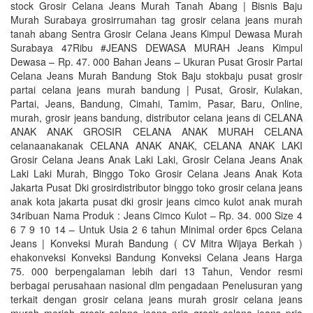
stock Grosir Celana Jeans Murah Tanah Abang | Bisnis Baju
Murah Surabaya grosirrumahan tag grosir celana jeans murah
tanah abang Sentra Grosir Celana Jeans Kimpul Dewasa Murah
Surabaya 47Ribu #JEANS DEWASA MURAH Jeans Kimpul
Dewasa – Rp. 47. 000 Bahan Jeans – Ukuran Pusat Grosir Partai
Celana Jeans Murah Bandung Stok Baju stokbaju pusat grosir
partai celana jeans murah bandung | Pusat, Grosir, Kulakan,
Partai, Jeans, Bandung, Cimahi, Tamim, Pasar, Baru, Online,
murah, grosir jeans bandung, distributor celana jeans di CELANA
ANAK ANAK GROSIR CELANA ANAK MURAH CELANA
celanaanakanak CELANA ANAK ANAK, CELANA ANAK LAKI
Grosir Celana Jeans Anak Laki Laki, Grosir Celana Jeans Anak
Laki Laki Murah, Binggo Toko Grosir Celana Jeans Anak Kota
Jakarta Pusat Dki grosirdistributor binggo toko grosir celana jeans
anak kota jakarta pusat dki grosir jeans cimco kulot anak murah
34ribuan Nama Produk : Jeans Cimco Kulot – Rp. 34. 000 Size 4
6 7 9 10 14 – Untuk Usia 2 6 tahun Minimal order 6pcs Celana
Jeans | Konveksi Murah Bandung ( CV Mitra Wijaya Berkah )
ehakonveksi Konveksi Bandung Konveksi Celana Jeans Harga
75. 000 berpengalaman lebih dari 13 Tahun, Vendor resmi
berbagai perusahaan nasional dlm pengadaan Penelusuran yang
terkait dengan grosir celana jeans murah grosir celana jeans