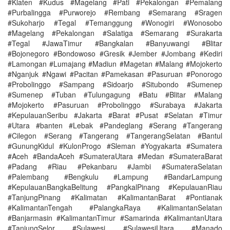
#Klaten #Kudus #Magelang #Pati #Pekalongan #Pemalang
#Purbalingga #Purworejo #Rembang #Semarang #Sragen
#Sukoharjo #Tegal #Temanggung #Wonogiri #Wonosobo
#Magelang #Pekalongan #Salatiga #Semarang #Surakarta
#Tegal #JawaTimur #Bangkalan #Banyuwangi #Blitar
#Bojonegoro #Bondowoso #Gresik #Jember #Jombang #Kediri
#Lamongan #Lumajang #Madiun #Magetan #Malang #Mojokerto
#Nganjuk #Ngawi #Pacitan #Pamekasan #Pasuruan #Ponorogo
#Probolinggo #Sampang #Sidoarjo #Situbondo #Sumenep
#Sumenep #Tuban #Tulungagung #Batu #Blitar #Malang
#Mojokerto #Pasuruan #Probolinggo #Surabaya #Jakarta
#KepulauanSeribu #Jakarta #Barat #Pusat #Selatan #Timur
#Utara #banten #Lebak #Pandeglang #Serang #Tangerang
#Cilegon #Serang #Tangerang #TangerangSelatan #Bantul
#GunungKidul #KulonProgo #Sleman #Yogyakarta #Sumatera
#Aceh #BandaAceh #SumateraUtara #Medan #SumateraBarat
#Padang #Riau #Pekanbaru #Jambi #SumateraSelatan
#Palembang #Bengkulu #Lampung #BandarLampung
#KepulauanBangkaBelitung #PangkalPinang #KepulauanRiau
#TanjungPinang #Kalimatan #KalimantanBarat #Pontianak
#KalimantanTengah #PalangkaRaya #KalimantanSelatan
#Banjarmasin #KalimantanTimur #Samarinda #KalimantanUtara
#TanjungSelor #Sulawesi #SulawesiUtara #Manado