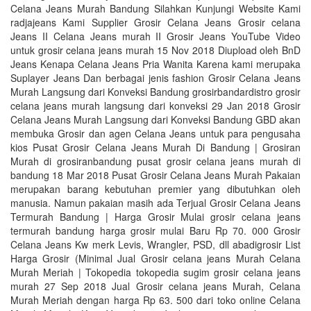
Celana Jeans Murah Bandung Silahkan Kunjungi Website Kami
radjajeans Kami Supplier Grosir Celana Jeans Grosir celana
Jeans II Celana Jeans murah II Grosir Jeans YouTube Video
untuk grosir celana jeans murah 15 Nov 2018 Diupload oleh BnD
Jeans Kenapa Celana Jeans Pria Wanita Karena kami merupaka
Suplayer Jeans Dan berbagai jenis fashion Grosir Celana Jeans
Murah Langsung dari Konveksi Bandung grosirbandardistro grosir
celana jeans murah langsung dari konveksi 29 Jan 2018 Grosir
Celana Jeans Murah Langsung dari Konveksi Bandung GBD akan
membuka Grosir dan agen Celana Jeans untuk para pengusaha
kios Pusat Grosir Celana Jeans Murah Di Bandung | Grosiran
Murah di grosiranbandung pusat grosir celana jeans murah di
bandung 18 Mar 2018 Pusat Grosir Celana Jeans Murah Pakaian
merupakan barang kebutuhan premier yang dibutuhkan oleh
manusia. Namun pakaian masih ada Terjual Grosir Celana Jeans
Termurah Bandung | Harga Grosir Mulai grosir celana jeans
termurah bandung harga grosir mulai Baru Rp 70. 000 Grosir
Celana Jeans Kw merk Levis, Wrangler, PSD, dll abadigrosir List
Harga Grosir (Minimal Jual Grosir celana jeans Murah Celana
Murah Meriah | Tokopedia tokopedia sugim grosir celana jeans
murah 27 Sep 2018 Jual Grosir celana jeans Murah, Celana
Murah Meriah dengan harga Rp 63. 500 dari toko online Celana