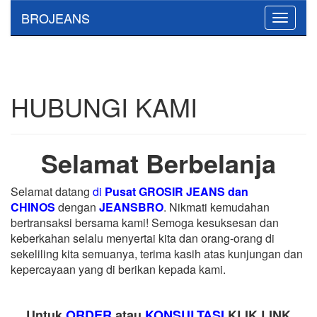
BROJEANS
Toggle
navigati
HUBUNGI KAMI
Selamat Berbelanja
Selamat datang
di
Pusat GROSIR JEANS dan
CHINOS
dengan
JEANSBRO
. Nikmati kemudahan
bertransaksi bersama kami! Semoga kesuksesan dan
keberkahan selalu menyertai kita dan orang-orang di
sekeliling kita semuanya, terima kasih atas kunjungan dan
kepercayaan yang di berikan kepada kami.
Untuk
ORDER
atau
KONSULTASI
KLIK LINK