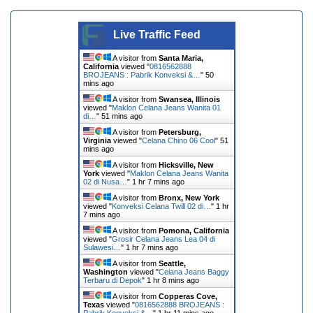
Live Traffic Feed
A visitor from
Santa Maria,
California
viewed "
0816562888
BROJEANS : Pabrik Konveksi &…
"
50
mins ago
A visitor from
Swansea, Illinois
viewed "
Maklon Celana Jeans Wanita 01
di…
"
51 mins ago
A visitor from
Petersburg,
Virginia
viewed "
Celana Chino 06 Cool
"
51
mins ago
A visitor from
Hicksville, New
York
viewed "
Maklon Celana Jeans Wanita
02 di Nusa…
"
1 hr 7 mins ago
A visitor from
Bronx, New York
viewed "
Konveksi Celana Twill 02 di…
"
1 hr
7 mins ago
A visitor from
Pomona, California
viewed "
Grosir Celana Jeans Lea 04 di
Sulawesi…
"
1 hr 7 mins ago
A visitor from
Seattle,
Washington
viewed "
Celana Jeans Baggy
Terbaru di Depok
"
1 hr 8 mins ago
A visitor from
Copperas Cove,
Texas
viewed "
0816562888 BROJEANS :