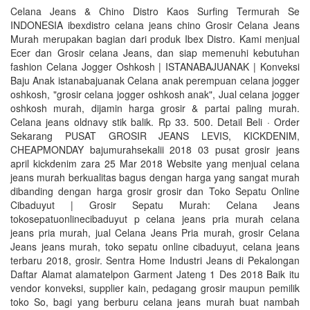
Celana Jeans & Chino Distro Kaos Surfing Termurah Se
INDONESIA ibexdistro celana jeans chino Grosir Celana Jeans
Murah merupakan bagian dari produk Ibex Distro. Kami menjual
Ecer dan Grosir celana Jeans, dan siap memenuhi kebutuhan
fashion Celana Jogger Oshkosh | ISTANABAJUANAK | Konveksi
Baju Anak istanabajuanak Celana anak perempuan celana jogger
oshkosh, "grosir celana jogger oshkosh anak", Jual celana jogger
oshkosh murah, dijamin harga grosir & partai paling murah.
Celana jeans oldnavy stik balik. Rp 33. 500. Detail Beli · Order
Sekarang PUSAT GROSIR JEANS LEVIS, KICKDENIM,
CHEAPMONDAY bajumurahsekalii 2018 03 pusat grosir jeans
april kickdenim zara 25 Mar 2018 Website yang menjual celana
jeans murah berkualitas bagus dengan harga yang sangat murah
dibanding dengan harga grosir grosir dan Toko Sepatu Online
Cibaduyut | Grosir Sepatu Murah: Celana Jeans
tokosepatuonlinecibaduyut p celana jeans pria murah celana
jeans pria murah, jual Celana Jeans Pria murah, grosir Celana
Jeans jeans murah, toko sepatu online cibaduyut, celana jeans
terbaru 2018, grosir. Sentra Home Industri Jeans di Pekalongan
Daftar Alamat alamatelpon Garment Jateng 1 Des 2018 Baik itu
vendor konveksi, supplier kain, pedagang grosir maupun pemilik
toko So, bagi yang berburu celana jeans murah buat nambah