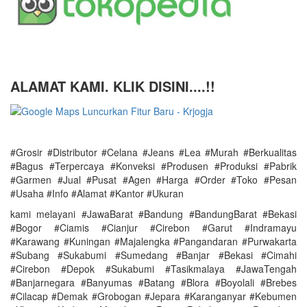
ALAMAT KAMI. KLIK DISINI....!!
#Grosir #Distributor #Celana #Jeans #Lea #Murah #Berkualitas
#Bagus #Terpercaya #Konveksi #Produsen #Produksi #Pabrik
#Garmen #Jual #Pusat #Agen #Harga #Order #Toko #Pesan
#Usaha #Info #Alamat #Kantor #Ukuran
kami melayani #JawaBarat #Bandung #BandungBarat #Bekasi
#Bogor #Ciamis #Cianjur #Cirebon #Garut #Indramayu
#Karawang #Kuningan #Majalengka #Pangandaran #Purwakarta
#Subang #Sukabumi #Sumedang #Banjar #Bekasi #Cimahi
#Cirebon #Depok #Sukabumi #Tasikmalaya #JawaTengah
#Banjarnegara #Banyumas #Batang #Blora #Boyolali #Brebes
#Cilacap #Demak #Grobogan #Jepara #Karanganyar #Kebumen