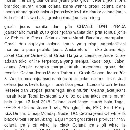
murah meriah grosir celana jeans pria grosir celana jeans pria
branded murah grosir celana jeans wanita grosir celana jeans
tanah abang grosir celana jeans levis kw1 distributor celana jeans
kota cimahi, jawa barat grosir celana jeans bandung
grosir jeans wanita dan pria CHANEL DAN PRADA
jeanschanelmurah 2018 grosir jeans wanita dan pria semua jenis
12 Feb 2018 Grosir Celana Jeans Murah Bandung merupakan
Grosir dan suplayer celana Jeans yang siap memafasilitasi
membantu para pecinta jeans AncienStore | Toko Jeans Baju
Jaket Couple Online Jual Grosir Harga ancienstore AncienStore
adalah toko online terpercaya yang menjual kaos, baju, Jaket,
Jeans Couple dengan harga murah, menerima grosir dan
reseller. Celana Jeans Murah Terbaru | Grosir Celana Jeans Pria
& Wanita celanajeansmurahterbaru p celana jeans levis Jual
celana jeans Levis harga murah bisa pesan Eceran Grosir terima
Reseller dan Dropsif. jeans tegal levis murah: Celana jaket jeans
murah kota Tegal levistegal 2018 05 celana jaket jeans murah
kota tegal 17 Mei 2018 Celana jaket jeans murah kota Tegal.
GROSIR Celana Jeans Levis, Wrangler, Lois, PSD, Fred Perry,
Kick Denim, Cheap Monday, Nudie, DC, Celana jeans Off white lis
black Grosir Tanah Abang, Baju Import grosirdress product 14153
celana jeans off white lis black Celana jeans off white lis