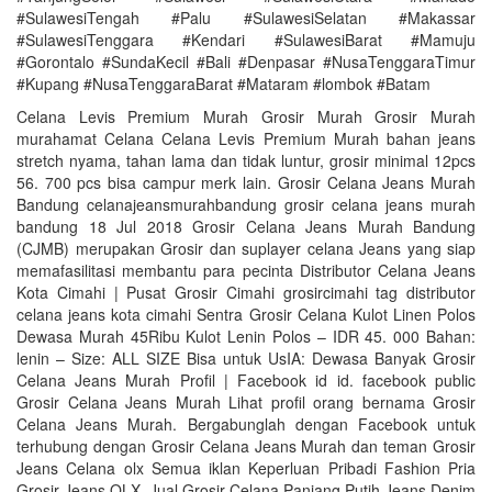
#SulawesiTengah #Palu #SulawesiSelatan #Makassar
#SulawesiTenggara #Kendari #SulawesiBarat #Mamuju
#Gorontalo #SundaKecil #Bali #Denpasar #NusaTenggaraTimur
#Kupang #NusaTenggaraBarat #Mataram #lombok #Batam
Celana Levis Premium Murah Grosir Murah Grosir Murah
murahamat Celana Celana Levis Premium Murah bahan jeans
stretch nyama, tahan lama dan tidak luntur, grosir minimal 12pcs
56. 700 pcs bisa campur merk lain. Grosir Celana Jeans Murah
Bandung celanajeansmurahbandung grosir celana jeans murah
bandung 18 Jul 2018 Grosir Celana Jeans Murah Bandung
(CJMB) merupakan Grosir dan suplayer celana Jeans yang siap
memafasilitasi membantu para pecinta Distributor Celana Jeans
Kota Cimahi | Pusat Grosir Cimahi grosircimahi tag distributor
celana jeans kota cimahi Sentra Grosir Celana Kulot Linen Polos
Dewasa Murah 45Ribu Kulot Lenin Polos – IDR 45. 000 Bahan:
lenin – Size: ALL SIZE Bisa untuk UsIA: Dewasa Banyak Grosir
Celana Jeans Murah Profil | Facebook id id. facebook public
Grosir Celana Jeans Murah Lihat profil orang bernama Grosir
Celana Jeans Murah. Bergabunglah dengan Facebook untuk
terhubung dengan Grosir Celana Jeans Murah dan teman Grosir
Jeans Celana olx Semua iklan Keperluan Pribadi Fashion Pria
Grosir Jeans OLX. Jual Grosir Celana Panjang Putih Jeans Denim