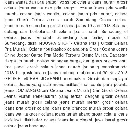
jeans wanita dan pria sragen yoisshop celana jeans murah, grosir
celana jeans wanita dan pria sragen, celana jeans pria wanita
murah, celana jeans wanita, celana jeans pria murah, celana
jeans Grosir Celana Jeans murah Sumedang Celana celana
jeans murah sumedang grosir celana jeans 19 Jan 2018 Selamat
datang dan berbelanja di celana jeans murah Sumedang di
celana jeans termurah Sumedang dan paling murah di
Sumedang, disini NOUSKA SHOP • Celana Pria | Grosir Celana
Pria Murah | Celana nouskashop celana pria Grosir Celana Jeans
Chino Jogger Cargo Pria Model Terbaru Online Murah. Dapatkan
Harga termurah, diskon potongan harga, dan gratis ongkos kirim
free pusat grosir celana jeans murah jombang maestromode
2018 11 grosir celana jeans jombang mohon maaf 30 Nov 2018
GROSIR MURAH JOMBANG merupakan Grosir dan suplayer
celana Jeans yang siap memafasilitasi membantu para pecinta
jeans JOMBANG Grosir Celana Jeans Murah | Cari Grosir Celana
Jeans Murah‎ Penelusuran yang terkait dengan grosir celana
jeans murah grosir celana jeans murah meriah grosir celana
jeans pria grosir celana jeans pria branded murah grosir celana
jeans wanita grosir celana jeans tanah abang grosir celana jeans
levis kw1 distributor celana jeans kota cimahi, jawa barat grosir
celana jeans bandung