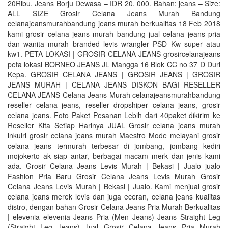
20Ribu. Jeans Borju Dewasa – IDR 20. 000. Bahan: jeans – Size:
ALL SIZE Grosir Celana Jeans Murah Bandung
celanajeansmurahbandung jeans murah berkualitas 18 Feb 2018
kami grosir celana jeans murah bandung jual celana jeans pria
dan wanita murah branded levis wrangler PSD Kw super atau
kw1. PETA LOKASI | GROSIR CELANA JEANS grosircelanajeans
peta lokasi BORNEO JEANS JL Mangga 16 Blok CC no 37 D Duri
Kepa. GROSIR CELANA JEANS | GROSIR JEANS | GROSIR
JEANS MURAH | CELANA JEANS DISKON BAGI RESELLER
CELANA JEANS Celana Jeans Murah celanajeansmurahbandung
reseller celana jeans, reseller dropshiper celana jeans, grosir
celana jeans. Foto Paket Pesanan Lebih dari 40paket dikirim ke
Reseller Kita Setiap Harinya JUAL Grosir celana jeans murah
inkuiri grosir celana jeans murah Maestro Mode melayani grosir
celana jeans termurah terbesar di jombang, jombang kediri
mojokerto ak siap antar, berbagai macam merk dan jenis kami
ada. Grosir Celana Jeans Levis Murah | Bekasi | Jualo jualo
Fashion Pria Baru Grosir Celana Jeans Levis Murah Grosir
Celana Jeans Levis Murah | Bekasi | Jualo. Kami menjual grosir
celana jeans merek levis dan juga eceran, celana jeans kualitas
distro, dengan bahan Grosir Celana Jeans Pria Murah Berkualitas
| elevenia elevenia Jeans Pria (Men Jeans) Jeans Straight Leg
(Straight Leg Jeans) Jual Grosir Celana Jeans Pria Murah