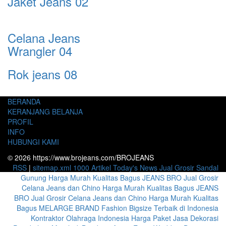
Jaket Jeans 02
Celana Jeans
Wrangler 04
Rok jeans 08
BERANDA
KERANJANG BELANJA
PROFIL
INFO
HUBUNGI KAMI
© 2026 https://www.brojeans.com/BROJEANS
RSS
|
sitemap.xml
1000 Artikel
Today's News
Jual Grosir Sandal
Gunung Harga Murah Kualitas Bagus
JEANS BRO Jual Grosir
Celana Jeans dan Chino Harga Murah Kualitas Bagus
JEANS
BRO Jual Grosir Celana Jeans dan Chino Harga Murah Kualitas
Bagus
MELARGE BRAND Fashion Bigsize Terbaik di Indonesia
Kontraktor Olahraga Indonesia
Harga Paket Jasa Dekorasi