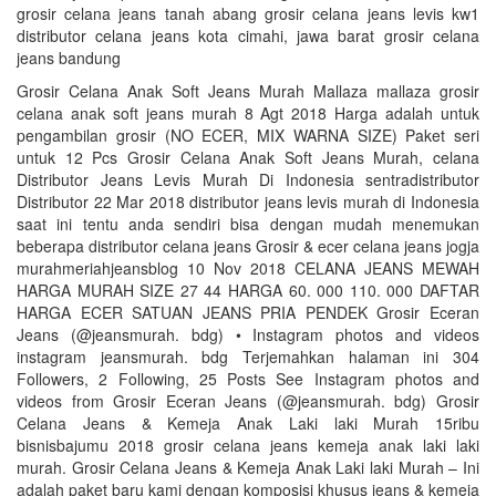
grosir celana jeans tanah abang grosir celana jeans levis kw1
distributor celana jeans kota cimahi, jawa barat grosir celana
jeans bandung
Grosir Celana Anak Soft Jeans Murah Mallaza mallaza grosir
celana anak soft jeans murah 8 Agt 2018 Harga adalah untuk
pengambilan grosir (NO ECER, MIX WARNA SIZE) Paket seri
untuk 12 Pcs Grosir Celana Anak Soft Jeans Murah, celana
Distributor Jeans Levis Murah Di Indonesia sentradistributor
Distributor 22 Mar 2018 distributor jeans levis murah di Indonesia
saat ini tentu anda sendiri bisa dengan mudah menemukan
beberapa distributor celana jeans Grosir & ecer celana jeans jogja
murahmeriahjeansblog 10 Nov 2018 CELANA JEANS MEWAH
HARGA MURAH SIZE 27 44 HARGA 60. 000 110. 000 DAFTAR
HARGA ECER SATUAN JEANS PRIA PENDEK Grosir Eceran
Jeans (@jeansmurah. bdg) • Instagram photos and videos
instagram jeansmurah. bdg Terjemahkan halaman ini 304
Followers, 2 Following, 25 Posts See Instagram photos and
videos from Grosir Eceran Jeans (@jeansmurah. bdg) Grosir
Celana Jeans & Kemeja Anak Laki laki Murah 15ribu
bisnisbajumu 2018 grosir celana jeans kemeja anak laki laki
murah. Grosir Celana Jeans & Kemeja Anak Laki laki Murah – Ini
adalah paket baru kami dengan komposisi khusus jeans & kemeja