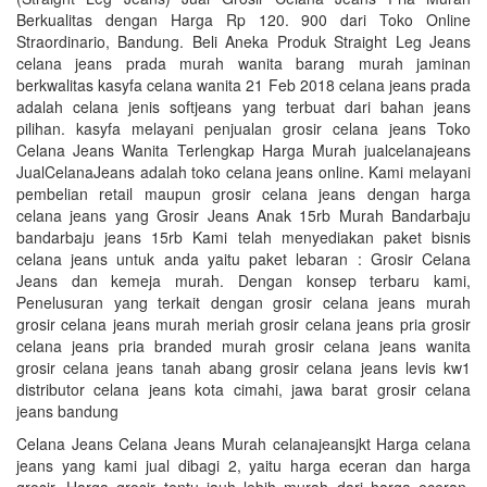
Berkualitas dengan Harga Rp 120. 900 dari Toko Online
Straordinario, Bandung. Beli Aneka Produk Straight Leg Jeans
celana jeans prada murah wanita barang murah jaminan
berkwalitas kasyfa celana wanita 21 Feb 2018 celana jeans prada
adalah celana jenis softjeans yang terbuat dari bahan jeans
pilihan. kasyfa melayani penjualan grosir celana jeans Toko
Celana Jeans Wanita Terlengkap Harga Murah jualcelanajeans
JualCelanaJeans adalah toko celana jeans online. Kami melayani
pembelian retail maupun grosir celana jeans dengan harga
celana jeans yang Grosir Jeans Anak 15rb Murah Bandarbaju
bandarbaju jeans 15rb Kami telah menyediakan paket bisnis
celana jeans untuk anda yaitu paket lebaran : Grosir Celana
Jeans dan kemeja murah. Dengan konsep terbaru kami,
Penelusuran yang terkait dengan grosir celana jeans murah
grosir celana jeans murah meriah grosir celana jeans pria grosir
celana jeans pria branded murah grosir celana jeans wanita
grosir celana jeans tanah abang grosir celana jeans levis kw1
distributor celana jeans kota cimahi, jawa barat grosir celana
jeans bandung
Celana Jeans Celana Jeans Murah celanajeansjkt Harga celana
jeans yang kami jual dibagi 2, yaitu harga eceran dan harga