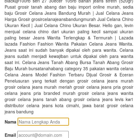
black@100rb seri 27 30ecer 105rb bahan jeans streth (520gr)
Pusat grosir tanah abang dan baju import online murah, sedia
baju Grosir Celana Jeans Bandung Murah | Jual Celana Jeans
Harga Grosir grosircelanajeansbandungmurah Jual Celana Chino
Ukuran Kecil | Jual Celana Chino Ukuran Besar. Hello gan, levin
menjual celana chino dari ukuran paling kecil sampai ukuran
paling besar Jeans Wanita Terlengkap & Termurah | Lazada
lazada Fashion Fashion Wanita Pakaian Celana Jeans Wanita.
Jeans saat ini sudah banyak dipakai oleh para wanita. Celana
jeans sudah menjadi kewajiban untuk dipakai oleh para wanita
saat ini. Celana Jeans Tanah Abang Bursa Tanah Abang Grosir
Baju Murah bursatanahabang category 35 pakaian wanita celana
Celana Jeans Model Fashion Terbaru Dijual Grosir & Eceran
Penelusuran yang terkait dengan grosir celana jeans murah
grosir celana jeans murah meriah grosir celana jeans pria grosir
celana jeans pria branded murah grosir celana jeans wanita
grosir celana jeans tanah abang grosir celana jeans levis kw1
distributor celana jeans kota cimahi, jawa barat grosir celana
jeans bandung
Nama
Email