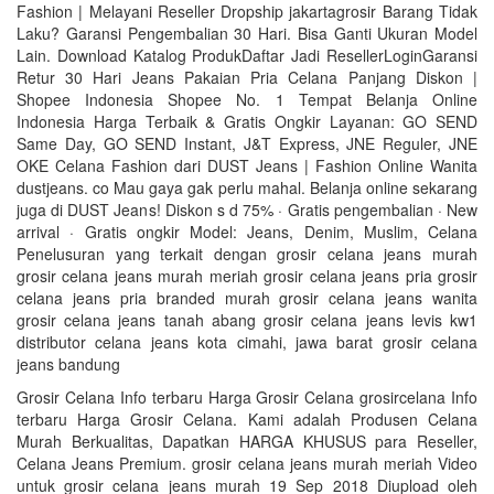
Fashion | Melayani Reseller Dropship‎ jakartagrosir Barang Tidak
Laku? Garansi Pengembalian 30 Hari. Bisa Ganti Ukuran Model
Lain. Download Katalog ProdukDaftar Jadi ResellerLoginGaransi
Retur 30 Hari Jeans Pakaian Pria Celana Panjang Diskon |
Shopee Indonesia‎ Shopee No. 1 Tempat Belanja Online
Indonesia Harga Terbaik & Gratis Ongkir Layanan: GO SEND
Same Day, GO SEND Instant, J&T Express, JNE Reguler, JNE
OKE Celana Fashion dari DUST Jeans | Fashion Online Wanita‎
dustjeans. co Mau gaya gak perlu mahal. Belanja online sekarang
juga di DUST Jeans! Diskon s d 75% · Gratis pengembalian · New
arrival · Gratis ongkir Model: Jeans, Denim, Muslim, Celana
Penelusuran yang terkait dengan grosir celana jeans murah
grosir celana jeans murah meriah grosir celana jeans pria grosir
celana jeans pria branded murah grosir celana jeans wanita
grosir celana jeans tanah abang grosir celana jeans levis kw1
distributor celana jeans kota cimahi, jawa barat grosir celana
jeans bandung
Grosir Celana Info terbaru Harga Grosir Celana grosircelana Info
terbaru Harga Grosir Celana. Kami adalah Produsen Celana
Murah Berkualitas, Dapatkan HARGA KHUSUS para Reseller,
Celana Jeans Premium. grosir celana jeans murah meriah Video
untuk grosir celana jeans murah 19 Sep 2018 Diupload oleh