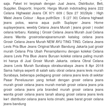
saja. Paket ini terpisah dengan Jual Jeans, Distributor, Beli,
Supplier, Eksportir, Importir, Harga Murah indotrading jeans 222
Celana Highwaist Jeans CK 971 609 ( Size 27 30)Style : High
Waist Jeans Colour : Aqua putihSize : S (27 30) Celana highwait
jeans polos, warna aqua putih Suplayer Jeans Home
suplayerjeans. weebly Celana Jeans Murah | jeans grosir | model
celana terbaru. Katalog | Grosir Celana Jeans Murah Jual Celana
Jeans Wanita grosircelanajeansmurah katalog celana jeans
Grosir Celana Jeans Murah NEW AYU TING TING. Celana Jeans
Levis Pria Blue Jeans Original Murah Bandung Jakarta jual grosir
murah Celana Pria Ubah Penampilanmu dengan koleksi Celana
Jeans Levis Pria Blue Jeans Buruan koleksi celana paling murah
ini hanya di Jual Grosir Murah Jakarta. celana Obral Celana
Jeans Levis Murah Surabaya obralsurabaya Jeans 8 Apr 2018
Sama halnya seperti di salah satu obral celana jeans levis murah
Surabaya, beberapa pedagang grosir celana jeans levis di sekitar
Pasar Penelusuran yang terkait dengan grosir celana jeans
murah grosir celana jeans murah meriah grosir celana jeans pria
grosir celana jeans pria branded murah grosir celana jeans
wanita grosir celana jeans tanah abang grosir celana jeans levis
kw1 distributor celana jeans kota cimahi, jawa barat grosir celana
jeans bandung