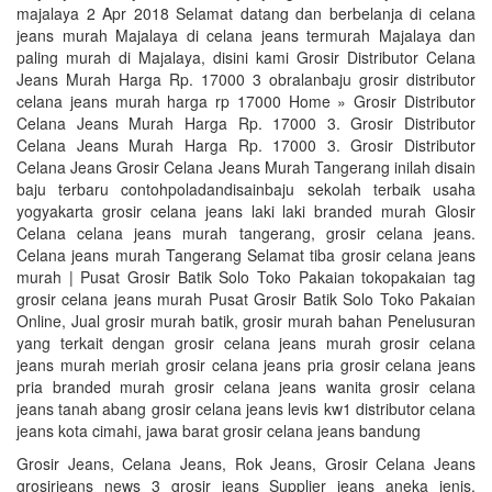
majalaya 2 Apr 2018 Selamat datang dan berbelanja di celana
jeans murah Majalaya di celana jeans termurah Majalaya dan
paling murah di Majalaya, disini kami Grosir Distributor Celana
Jeans Murah Harga Rp. 17000 3 obralanbaju grosir distributor
celana jeans murah harga rp 17000 Home » Grosir Distributor
Celana Jeans Murah Harga Rp. 17000 3. Grosir Distributor
Celana Jeans Murah Harga Rp. 17000 3. Grosir Distributor
Celana Jeans Grosir Celana Jeans Murah Tangerang inilah disain
baju terbaru contohpoladandisainbaju sekolah terbaik usaha
yogyakarta grosir celana jeans laki laki branded murah Glosir
Celana celana jeans murah tangerang, grosir celana jeans.
Celana jeans murah Tangerang Selamat tiba grosir celana jeans
murah | Pusat Grosir Batik Solo Toko Pakaian tokopakaian tag
grosir celana jeans murah Pusat Grosir Batik Solo Toko Pakaian
Online, Jual grosir murah batik, grosir murah bahan Penelusuran
yang terkait dengan grosir celana jeans murah grosir celana
jeans murah meriah grosir celana jeans pria grosir celana jeans
pria branded murah grosir celana jeans wanita grosir celana
jeans tanah abang grosir celana jeans levis kw1 distributor celana
jeans kota cimahi, jawa barat grosir celana jeans bandung
Grosir Jeans, Celana Jeans, Rok Jeans, Grosir Celana Jeans
grosirjeans news 3 grosir jeans Supplier jeans aneka jenis,