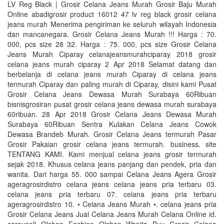
LV Reg Black | Grosir Celana Jeans Murah Grosir Baju Murah
Online abadigrosir product 16012 47 lv reg black grosir celana
jeans murah Menerima pengiriman ke seluruh wilayah Indonesia
dan mancanegara. Grosir Celana Jeans Murah !!! Harga : 70.
000, pcs size 28 32. Harga : 75. 000, pcs size Grosir Celana
Jeans Murah Ciparay celanajeansmurahciparay 2018 grosir
celana jeans murah ciparay 2 Apr 2018 Selamat datang dan
berbelanja di celana jeans murah Ciparay di celana jeans
termurah Ciparay dan paling murah di Ciparay, disini kami Pusat
Grosir Celana Jeans Dewasa Murah Surabaya 60Ribuan
bisnisgrosiran pusat grosir celana jeans dewasa murah surabaya
60ribuan. 28 Apr 2018 Grosir Celana Jeans Dewasa Murah
Surabaya 60Ribuan Sentra Kulakan Celana Jeans Cowok
Dewasa Brandeb Murah. Grosir Celana Jeans termurah Pasar
Grosir Pakaian grosir celana jeans termurah. business. site
TENTANG KAMI. Kami menjual celana jeans grosir termurah
sejak 2018. Khusus celana jeans panjang dan pendek, pria dan
wanita. Dari harga 55. 000 sampai Celana Jeans Agera Grosir
ageragrosirdistro celana jeans celana jeans pria terbaru 03.
celana jeans pria terbaru 07. celana jeans pria terbaru
ageragrosirdistro 10. • Celana Jeans Murah •. celana jeans pria
Grosir Celana Jeans Jual Celana Jeans Murah Celana Online id.