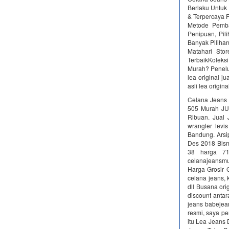
Berlaku Untuk 
& Terpercaya F
Metode Pemba
Penipuan, Pi
Banyak Piliha
Matahari Stor
TerbaikKoleksi
Murah? Penelus
lea original j
asli lea origina
Celana Jeans 
505 Murah JU
Ribuan. Jual 
wrangler levi
Bandung. Arsip
Des 2018 Bism
38 harga 71
celanajeansmu
Harga Grosir G
celana jeans, 
dll Busana orig
discount antar
jeans babejea
resmi, saya per
itu Lea Jeans