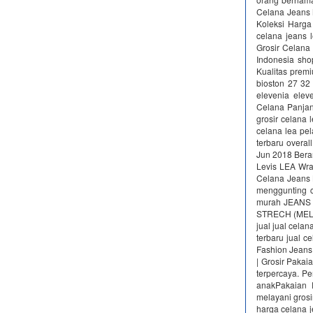
Celana Jeans 
Koleksi Harga
celana jeans 
Grosir Celana
Indonesia sh
Kualitas pre
bioston 27 32
elevenia elev
Celana Panjan
grosir celana 
celana lea pel
terbaru overal
Jun 2018 Beran
Levis LEA Wra
Celana Jeans 
menggunting c
murah JEANS P
STRECH (MELAR)
jual jual celan
terbaru jual c
Fashion Jeans
| Grosir Paka
terpercaya. P
anakPakaian P
melayani grosi
harga celana j