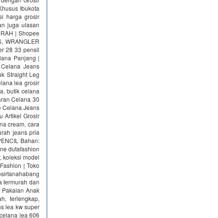
Khusus Ibukota
i harga grosir
an juga ulasan
MURAH | Shopee
VIS, WRANGLER
 28 33 pensil
lana Panjang |
] Celana Jeans
k Straight Leg
lana lea grosir
a, butik celana
baran Celana 30
ne Celana Jeans
Artikel Grosir
na cream, cara
rah jeans pria
 PENCIL Bahan:
ine dutafashion
r, koleksi model
 Fashion | Toko
osirtanahabang
a termurah dan
a Pakaian Anak
h, terlengkap,
ns lea kw super
 celana lea 606