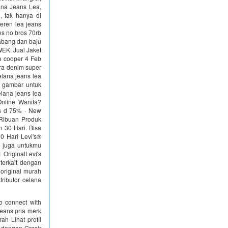
ana Jeans Lea,
, tak hanya di
eren lea jeans
ns no bros 70rb
 abang dan baju
EK. Jual Jaket
e cooper 4 Feb
bra denim super
elana jeans lea
l gambar untuk
elana jeans lea
Online Wanita?
 s d 75% · New
 Ribuan Produk
 30 Hari. Bisa
0 Hari Levi's®
n juga untukmu
 OriginalLevi's
erkait dengan
 original murah
tributor celana
o connect with
jeans pria merk
ah Lihat profil
 dengan Grosir