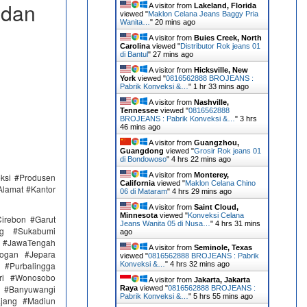
 dan
A visitor from
Lakeland, Florida
viewed "
Maklon Celana Jeans Baggy Pria
Wanita…
"
20 mins ago
A visitor from
Buies Creek, North
Carolina
viewed "
Distributor Rok jeans 01
di Bantul
"
27 mins ago
A visitor from
Hicksville, New
York
viewed "
0816562888 BROJEANS :
Pabrik Konveksi &…
"
1 hr 33 mins ago
A visitor from
Nashville,
Tennessee
viewed "
0816562888
BROJEANS : Pabrik Konveksi &…
"
3 hrs
46 mins ago
A visitor from
Guangzhou,
Guangdong
viewed "
Grosir Rok jeans 01
di Bondowoso
"
4 hrs 22 mins ago
A visitor from
Monterey,
eksi #Produsen
California
viewed "
Maklon Celana Chino
Alamat #Kantor
06 di Mataram
"
4 hrs 29 mins ago
A visitor from
Saint Cloud,
Minnesota
viewed "
Konveksi Celana
irebon #Garut
Jeans Wanita 05 di Nusa…
"
4 hrs 31 mins
ng #Sukabumi
ago
 #JawaTengah
A visitor from
Seminole, Texas
ogan #Jepara
viewed "
0816562888 BROJEANS : Pabrik
#Purbalingga
Konveksi &…
"
4 hrs 32 mins ago
ri #Wonosobo
A visitor from
Jakarta, Jakarta
n #Banyuwangi
Raya
viewed "
0816562888 BROJEANS :
Pabrik Konveksi &…
"
5 hrs 55 mins ago
ajang #Madiun