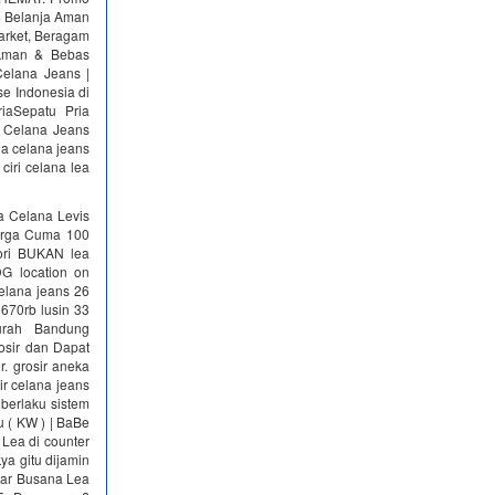
 · Belanja Aman
market, Beragam
 Aman & Bebas
elana Jeans |
e Indonesia di
riaSepatu Pria
or Celana Jeans
ga celana jeans
ciri celana lea
a Celana Levis
arga Cuma 100
 ori BUKAN lea
DG location on
celana jeans 26
670rb lusin 33
urah Bandung
osir dan Dapat
r. grosir aneka
ir celana jeans
a berlaku sistem
u ( KW ) | BaBe
Lea di counter
kya gitu dijamin
sar Busana Lea