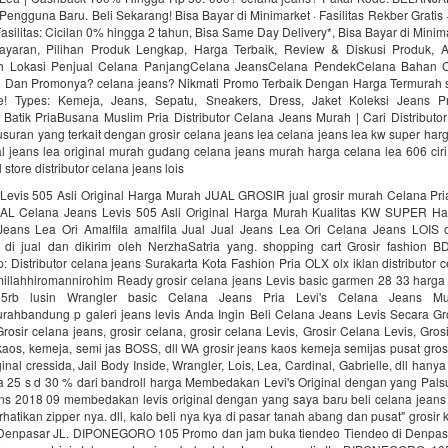
Pengguna Baru. Beli Sekarang! Bisa Bayar di Minimarket · Fasilitas Rekber Gratis
asilitas: Cicilan 0% hingga 2 tahun, Bisa Same Day Delivery*, Bisa Bayar di Mini
yaran, Pilihan Produk Lengkap, Harga Terbaik, Review & Diskusi Produk,
lih Lokasi Penjual Celana PanjangCelana JeansCelana PendekCelana Bahan C
n Dan Promonya? celana jeans? Nikmati Promo Terbaik Dengan Harga Termurah s
e! Types: Kemeja, Jeans, Sepatu, Sneakers, Dress, Jaket Koleksi Jeans P
 Batik PriaBusana Muslim Pria Distributor Celana Jeans Murah | Cari Distribut
uran yang terkait dengan grosir celana jeans lea celana jeans lea kw super har
ual jeans lea original murah gudang celana jeans murah harga celana lea 606 ciri 
l store distributor celana jeans lois
Levis 505 Asli Original Harga Murah JUAL GROSIR jual grosir murah Celana Pri
AL Celana Jeans Levis 505 Asli Original Harga Murah Kualitas KW SUPER H
Jeans Lea Ori Amalfila amalfila Jual Jual Jeans Lea Ori Celana Jeans LOIS
s di jual dan dikirim oleh NerzhaSatria yang. shopping cart Grosir fashion B
: Distributor celana jeans Surakarta Kota Fashion Pria OLX olx iklan distributor 
illahhiromannirohim Ready grosir celana jeans Levis basic garmen 28 33 harga 
5rb lusin Wrangler basic Celana Jeans Pria Levi's Celana Jeans M
rahbandung p galeri jeans levis Anda Ingin Beli Celana Jeans Levis Secara Gr
rosir celana jeans, grosir celana, grosir celana Levis, Grosir Celana Levis, Grosi
kaos, kemeja, semi jas BOSS, dll WA grosir jeans kaos kemeja semijas pusat gros
inal cressida, Jail Body Inside, Wrangler, Lois, Lea, Cardinal, Gabrielle, dll hany
a 25 s d 30 % dari bandroll harga Membedakan Levi's Original dengan yang Pals
ns 2018 09 membedakan levis original dengan yang saya baru beli celana jeans 
hatikan zipper nya. dll, kalo beli nya kya di pasar tanah abang dan pusat" grosir 
 Denpasar JL. DIPONEGORO 105 Promo dan jam buka tiendeo Tiendeo di Denpa