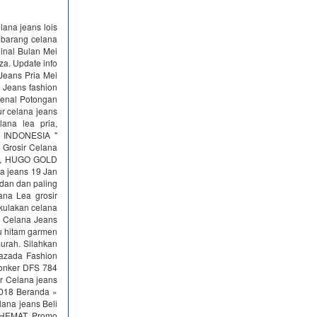
lana jeans lois
barang celana
ginal Bulan Mei
za. Update info
Jeans Pria Mei
 Jeans fashion
genal Potongan
r celana jeans
ana lea pria,
 INDONESIA "
 Grosir Celana
IS, HUGO GOLD
a jeans 19 Jan
dan dan paling
ana Lea grosir
 kulakan celana
al Celana Jeans
u hitam garmen
urah. Silahkan
lazada Fashion
 donker DFS 784
ir Celana jeans
2018 Beranda »
lana jeans Beli
AHEMAT. Promo