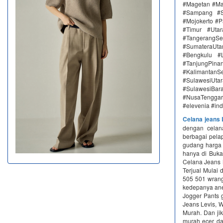
#Magetan #Ma
#Sampang #S
#Mojokerto #P
#Timur #Uta
#TangerangSe
#SumateraUta
#Bengkulu #
#TanjungPin
#KalimantanSe
#SulawesiUtar
#SulawesiBa
#NusaTenggara
#elevenia #in
Celana jeans 
dengan celana
berbagai pelap
gudang harga B
hanya di Buka
Celana Jeans 
Terjual Mulai 
505 501 wrangl
kedepanya ane 
Jogger Pants g
Jeans Levis, 
Murah. Dan jik
murah ecer dan