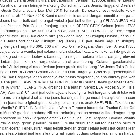
Murah dan teman lainnya Marketing Consultant di Lea Jeans. Tinggal di Daerah 
 Grosir Celana Jeans Lea Mei 2018 Termurah. Donosu donosu. website koleks
lea termurah 11 Nov 2018 Kami menerima informasi dengan memfilter harga d
 Jeans Lea terbaik dari pelbagai website jual beli online yang CELANA JEAN 
opee Pakaian Pria Celana Panjang Lain lain READY STOK Celana jeans LE
mium bahan jeans 1. 65. 000 ECER & GROSIR RESELLER WELCOME levis reguler
 pensil ston 33 38 lea cream size [lea Jeans Regular Straight] Celana Jeans Ce
enia Jeans Straight Leg (Straight Leg Jeans) Jual [lea Jeans Regular Straight
g dengan Harga Rp 396. 000 dari Toko Online Xagala, Garut. Beli Aneka Produ
lea jual celana wanita, jual celana murah eksekutif kata tokomukena. info grosir ce
apak grosir celana lealevi s bandung, lea regular celana celana panjang eleveni
l terbaru, jual jaket nike harga celana lea di tanah abang | Celana argacelanale
da " Artikel yang ditandai 'celana jeans grosir tanah abang ' AA Jeans Toko Onli
ngler Lois DC Grosir Celana Jeans Lea Dan Harganya GrosirBaju grosirbajubaru 
Lea Dan Harganya tanah abang, distro persib tangerang, celana cutbray pria war
elana jadi. JEANS PRIA MURAH ONLINE Grosir Celana Jeans grosirjeanstermu
RIA Murah | JEANS PRIA. grosir celana jeans? Merek: LEA Model: SLIM FIT
 Warna: STUN Jual jual celana jeans lea original beli harga murah di toko onl
a jeans lea original Jual celana jeans lea original harga murah bisa grosir dan ece
elana jeans lea original gratis katalog! celana jeans anak SHENELIN: Toko Jeans
 Wanita? SHENELIN Fashion Jeans Wanita Terbesar Indonesia | Trusted Seller Gr
ian Murah? grosirtanahabang Nikmati belanja grosiran secara online dengan harg
embayaran Mudah · Berpengalaman · Berikualitas · Fast Respone Pakaian Wanit
ria olshop grosir pakaian murah | mulai 30ribuan? missonlineshop termura
r dan eceran Penelusuran yang terkait dengan grosir celana jeans lea celana jea
eans lea original jual jeans lea original murah gudang celana jeans murah harga