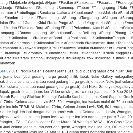
lang #Mojokerto #Nganjuk #Ngawi #Pacitan #Pamekasan #Pasuruan #Ponorogo
idoarjo #Situbondo #Sumenep #Sumenep #Tuban #Tulungagung #Batu #Bl
asuruan #Probolinggo #Surabaya #Jakarta #KepulauanSeribu #Jakarta #Barat #
ra #banten #Lebak #Pandeglang #Serang #Tangerang #Cilegon #Seran
latan #Bantul #GunungKidul #KulonProgo #Sleman #Yogyakarta #Sumatera #Ac
ra #Medan #SumateraBarat #Padang #Riau #Pekanbaru #Jambi #SumateraSelat
Lampung #BandarLampung #KepulauanBangkaBelitung #PangkalPinang #K
ang #Kalimatan #KalimantanBarat #Pontianak #KalimantanTengah #
latan #Banjarmasin #KalimantanTimur #Samarinda #KalimantanUtara #TanjungS
a #Manado #SulawesiTengah #Palu #SulawesiSelatan #Makassar #SulawesiTen
rat #Mamuju #Gorontalo #SundaKecil #Bali #Denpasar #NusaTenggaraT
Barat #Mataram #lombok #tokopedia #bukalapak #olx #tokobagus #kaskus #a
donetwork
Lea 02
Jual Produk Sejenis celana jeans Lea (cuci gudang harga grosir Cari Beli
 jeans Lea (cuci gudang harga grosir) milik lapak Nuke Gallery nukegaller
ak di Jual celana jeans Lea (cuci gudang harga grosir) di lapak Nuke jual celana
eli celana jeans Lea (cuci gudang harga grosir) dari Nuke Gallery nukegallery 
lapak. grosir celana jeans lea Video untuk grosir celana jeans lea 10 Sep 2018
Murah Bandung Silahkan Kunjungi Website Kami radjajeans Kami Supplier Grosi
dri 70rbu, Celana Jeans Levis 505, 501, wrangler, lea kaskus mulai dri 70rbu cel
er lea lois TERJUAL Mulai dri 70rbu, Celana Jeans Levis 505, 501, wrangler, lea, 
order lagi deh tapi dengan harga grosir yah. Jual Celana Jeans Levis, Wrangler
riyasoloweb jual celana jeans levis wrangler lea lois dan jogger pants 7 Jan 2
Wrangler, LEA, LOIS dan Jogger Pants Murah Di Wonogiri BACA JUGA Grosir Cela
a Jual celana jeans murah ecer dan grosir, wrangler, levis, lea, lois, DC tokoped
 grosir wrangler levis lea 21 Mar 2018 Celana jeans berbagai merek terkenal, l