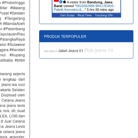
 #Probolinggo
A visitor from
Bandung, Jawa
Barat
viewed "
0816562888 BROJEANS :
itar #Malang
Pabrik Konveksi &…
"
5 hrs 55 mins ago
Pusat #Selatan
Get Script
Real Time
Tracking ON
g #Tangerang
eh #BandaAceh
an #Palembang
epulauanRiau
PRODUK TERPOPULER
PalangkaRaya
elor #Sulawesi
Rok jeans 10
ggara #Kendari
Jaket Jeans 01
Rok jeans 01
imur #Kupang
libaba #blibli
 barang sejenis
y lengkap dari
 jeans lea cuci
Jakarta Selatan
 Diupload oleh
r Celana Jeans
ana jeans levis
lois, dll, buat
, LEA, LOIS dan
018 Jual Celana
na Jeans Levis
ia celana jeans
evis, wrangler,