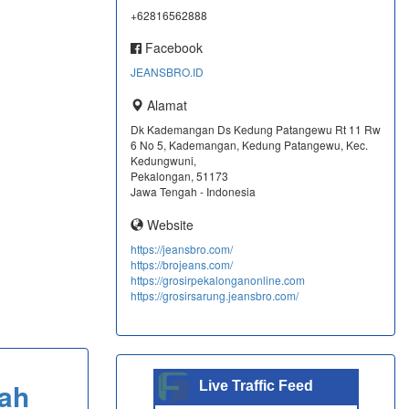
+62816562888
Facebook
JEANSBRO.ID
Alamat
Dk Kademangan Ds Kedung Patangewu Rt 11 Rw
6 No 5, Kademangan, Kedung Patangewu, Kec.
Kedungwuni,
Pekalongan, 51173
Jawa Tengah - Indonesia
Website
https://jeansbro.com/
https://brojeans.com/
https://grosirpekalonganonline.com
https://grosirsarung.jeansbro.com/
ah
Live Traffic Feed