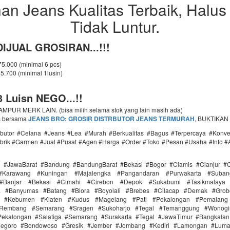
an Jeans Kualitas Terbaik, Halus
Tidak Luntur.
IJUAL GROSIRAN...!!!
 75.000 (minimal 6 pcs)
65.700 (minimal 1lusin)
 Luisn NEGO...!!
PUR MERK LAIN. (bisa milih selama stok yang lain masih ada)
s bersama
JEANS BRO: GROSIR DISTRBUTOR JEANS TERMURAH
, BUKTIKAN
ributor #Celana #Jeans #Lea #Murah #Berkualitas #Bagus #Terpercaya #Konv
brik #Garmen #Jual #Pusat #Agen #Harga #Order #Toko #Pesan #Usaha #Info #
i #JawaBarat #Bandung #BandungBarat #Bekasi #Bogor #Ciamis #Cianjur #C
#Karawang #Kuningan #Majalengka #Pangandaran #Purwakarta #Suba
Banjar #Bekasi #Cimahi #Cirebon #Depok #Sukabumi #Tasikmalaya
ra #Banyumas #Batang #Blora #Boyolali #Brebes #Cilacap #Demak #Grob
r #Kebumen #Klaten #Kudus #Magelang #Pati #Pekalongan #Pemalang 
#Rembang #Semarang #Sragen #Sukoharjo #Tegal #Temanggung #Wonogi
ekalongan #Salatiga #Semarang #Surakarta #Tegal #JawaTimur #Bangkala
onegoro #Bondowoso #Gresik #Jember #Jombang #Kediri #Lamongan #Lum