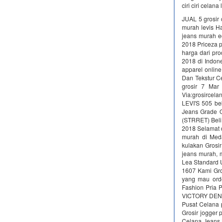
ciri ciri celana
JUAL 5 grosir 
murah levis 
jeans murah ec
2018 Priceza p
harga dari pr
2018 di Indon
apparel onlin
Dan Tekstur C
grosir 7 Mar
Via:grosirc
LEVI'S 505 be
Jeans Grade 
(STRRET) Beli
2018 Selamat 
murah di Meda
kulakan Grosir
jeans murah, m
Lea Standard 
1607 Kami Gro
yang mau orde
Fashion Pria P
VICTORY DENIM 
Pusat Celana 
Grosir jogger 
Celana Jeans