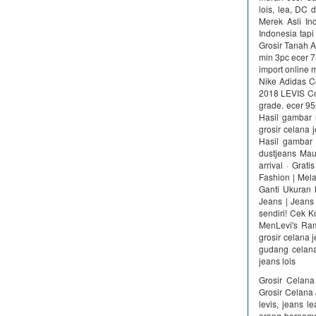
lois, lea, DC
Merek Asli In
Indonesia tap
Grosir Tanah A
min 3pc ecer 7
import online
Nike Adidas C
2018 LEVIS Cok
grade. ecer 95
Hasil gambar 
grosir celana 
Hasil gambar 
dustjeans Mau
arrival · Gra
Fashion | Mel
Ganti Ukuran 
Jeans | Jeans
sendiri! Cek K
MenLevi's Ra
grosir celana 
gudang celana 
jeans lois
Grosir Celana
Grosir Celana 
levis, jeans l
orang bernama