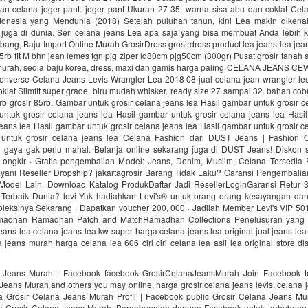
 dan celana joger pant. joger pant Ukuran 27 35. warna sisa abu dan coklat Cel
donesia yang Mendunia (2018) Setelah puluhan tahun, kini Lea makin dikenal
i juga di dunia. Seri celana jeans Lea apa saja yang bisa membuat Anda lebih k
bang, Baju Import Online Murah GrosirDress grosirdress product lea jeans lea jea
5rb fit M bhn jean lemes tgn pjg ziper ld80cm pjg50cm (300gr) Pusat grosir tanah
 murah, sedia baju korea, dress, maxi dan gamis harga paling CELANA JEANS CEW
onverse Celana Jeans Levis Wrangler Lea 2018 08 jual celana jean wrangler le
lat Slimfit super grade. biru mudah whisker. ready size 27 sampai 32. bahan co
rb grosir 85rb. Gambar untuk grosir celana jeans lea Hasil gambar untuk grosir c
untuk grosir celana jeans lea Hasil gambar untuk grosir celana jeans lea Hasi
jeans lea Hasil gambar untuk grosir celana jeans lea Hasil gambar untuk grosir c
untuk grosir celana jeans lea Celana Fashion dari DUST Jeans | Fashion 
 gaya gak perlu mahal. Belanja online sekarang juga di DUST Jeans! Diskon
tis ongkir · Gratis pengembalian Model: Jeans, Denim, Muslim, Celana Tersedia
ayani Reseller Dropship? jakartagrosir Barang Tidak Laku? Garansi Pengembalian
Model Lain. Download Katalog ProdukDaftar Jadi ResellerLoginGaransi Retur 3
 Terbaik Dunia? levi Yuk hadiahkan Levi's® untuk orang orang kesayangan da
oleksinya Sekarang · Dapatkan voucher 200, 000 · Jadilah Member Levi's VIP 501
madhan Ramadhan Patch and MatchRamadhan Collections Penelusuran yang t
jeans lea celana jeans lea kw super harga celana jeans lea original jual jeans lea
jeans murah harga celana lea 606 ciri ciri celana lea asli lea original store dis
 Jeans Murah | Facebook facebook GrosirCelanaJeansMurah Join Facebook t
Jeans Murah and others you may online, harga grosir celana jeans levis, celana 
ea Grosir Celana Jeans Murah Profil | Facebook public Grosir Celana Jeans Mur
 Grosir Celana Jeans Murah. Bergabunglah dengan Facebook untuk terhubung