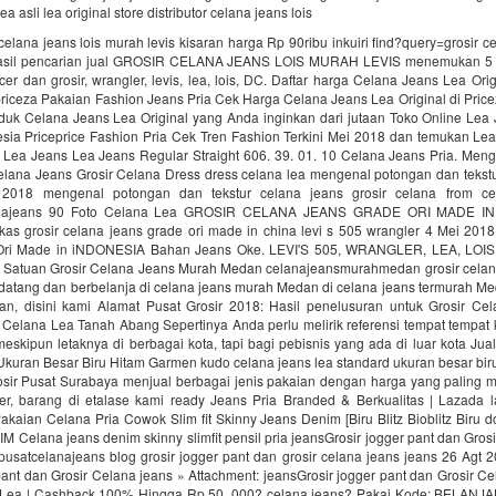
 lea asli lea original store distributor celana jeans lois
celana jeans lois murah levis kisaran harga Rp 90ribu inkuiri find?query=grosir ce
Hasil pencarian jual GROSIR CELANA JEANS LOIS MURAH LEVIS menemukan 5 
er dan grosir, wrangler, levis, lea, lois, DC. Daftar harga Celana Jeans Lea Ori
riceza Pakaian Fashion Jeans Pria Cek Harga Celana Jeans Lea Original di Price
oduk Celana Jeans Lea Original yang Anda inginkan dari jutaan Toko Online Lea 
esia Priceprice Fashion Pria Cek Tren Fashion Terkini Mei 2018 dan temukan Lea
e Lea Jeans Lea Jeans Regular Straight 606. 39. 01. 10 Celana Jeans Pria. Men
elana Jeans Grosir Celana Dress dress celana lea mengenal potongan dan tekstu
 2018 mengenal potongan dan tekstur celana jeans grosir celana from cel
elanajeans 90 Foto Celana Lea GROSIR CELANA JEANS GRADE ORI MADE IN
kas grosir celana jeans grade ori made in china levi s 505 wrangler 4 Mei 2018
Ori Made in iNDONESIA Bahan Jeans Oke. LEVI'S 505, WRANGLER, LEA, LO
 Satuan Grosir Celana Jeans Murah Medan celanajeansmurahmedan grosir celan
datang dan berbelanja di celana jeans murah Medan di celana jeans termurah Me
n, disini kami Alamat Pusat Grosir 2018: Hasil penelusuran untuk Grosir Cel
 Celana Lea Tanah Abang Sepertinya Anda perlu melirik referensi tempat tempat
eskipun letaknya di berbagai kota, tapi bagi pebisnis yang ada di luar kota Ju
Ukuran Besar Biru Hitam Garmen kudo celana jeans lea standard ukuran besar bir
sir Pusat Surabaya menjual berbagai jenis pakaian dengan harga yang paling m
r, barang di etalase kami ready Jeans Pria Branded & Berkualitas | Lazada 
akaian Celana Pria Cowok Slim fit Skinny Jeans Denim [Biru Blitz Bioblitz Biru
Celana jeans denim skinny slimfit pensil pria jeansGrosir jogger pant dan Gros
pusatcelanajeans blog grosir jogger pant dan grosir celana jeans jeans 26 Agt 
pant dan Grosir Celana jeans » Attachment: jeansGrosir jogger pant dan Grosir Ce
 Lea | Cashback 100% Hingga Rp 50. 000? celana jeans? Pakai Kode: BELANJ