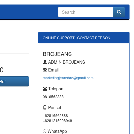
ONLINE SUPPORT | CONTACT PERSON
BROJEANS
ADMIN BROJEANS
0
Email
marketingjeansbro@gmail.com
Beli
Telepon
0816562888
Ponsel
+62816562888
+6281215998949
WhatsApp