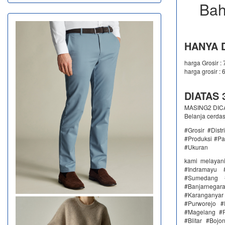
Bah
HANYA D
harga Grosir :
harga grosir : 
DIATAS 3
MASING2 DICAM
Belanja cerda
#Grosir #Dist
#Produksi #Pa
#Ukuran
kami melayan
#Indramayu 
#Sumedang #
#Banjarnega
#Karanganya
#Purworejo 
#Magelang #P
#Blitar #Boj