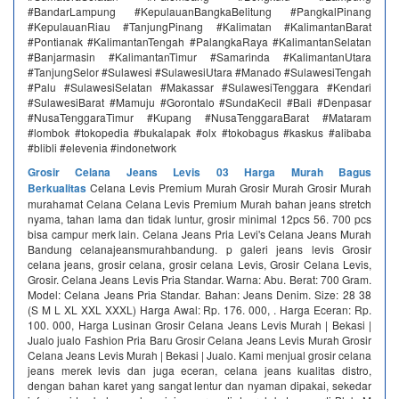
#BandarLampung #KepulauanBangkaBelitung #PangkalPinang
#KepulauanRiau #TanjungPinang #Kalimatan #KalimantanBarat
#Pontianak #KalimantanTengah #PalangkaRaya #KalimantanSelatan
#Banjarmasin #KalimantanTimur #Samarinda #KalimantanUtara
#TanjungSelor #Sulawesi #SulawesiUtara #Manado #SulawesiTengah
#Palu #SulawesiSelatan #Makassar #SulawesiTenggara #Kendari
#SulawesiBarat #Mamuju #Gorontalo #SundaKecil #Bali #Denpasar
#NusaTenggaraTimur #Kupang #NusaTenggaraBarat #Mataram
#lombok #tokopedia #bukalapak #olx #tokobagus #kaskus #alibaba
#blibli #elevenia #indonetwork
Grosir Celana Jeans Levis 03 Harga Murah Bagus
Berkualitas
Celana Levis Premium Murah Grosir Murah Grosir Murah
murahamat Celana Celana Levis Premium Murah bahan jeans stretch
nyama, tahan lama dan tidak luntur, grosir minimal 12pcs 56. 700 pcs
bisa campur merk lain. Celana Jeans Pria Levi's Celana Jeans Murah
Bandung celanajeansmurahbandung. p galeri jeans levis Grosir
celana jeans, grosir celana, grosir celana Levis, Grosir Celana Levis,
Grosir. Celana Jeans Levis Pria Standar. Warna: Abu. Berat: 700 Gram.
Model: Celana Jeans Pria Standar. Bahan: Jeans Denim. Size: 28 38
(S M L XL XXL XXXL) Harga Awal: Rp. 176. 000, . Harga Eceran: Rp.
100. 000, Harga Lusinan Grosir Celana Jeans Levis Murah | Bekasi |
Jualo jualo Fashion Pria Baru Grosir Celana Jeans Levis Murah Grosir
Celana Jeans Levis Murah | Bekasi | Jualo. Kami menjual grosir celana
jeans merek levis dan juga eceran, celana jeans kualitas distro,
dengan bahan karet yang sangat lentur dan nyaman dipakai, sekedar