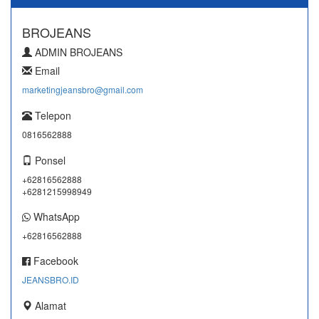
BROJEANS
ADMIN BROJEANS
Email
marketingjeansbro@gmail.com
Telepon
0816562888
Ponsel
+62816562888
+6281215998949
WhatsApp
+62816562888
Facebook
JEANSBRO.ID
Alamat