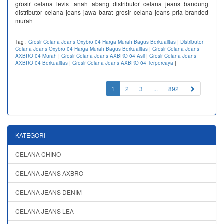
grosir celana levis tanah abang distributor celana jeans bandung
distributor celana jeans jawa barat grosir celana jeans pria branded
murah
Tag :
Grosir Celana Jeans Oxybro 04 Harga Murah Bagus Berkualitas
|
Distributor
Celana Jeans Oxybro 04 Harga Murah Bagus Berkualitas
|
Grosir Celana Jeans
AXBRO 04 Murah
|
Grosir Celana Jeans AXBRO 04 Asli
|
Grosir Celana Jeans
AXBRO 04 Berkualitas
|
Grosir Celana Jeans AXBRO 04 Terpercaya
|
(current)
1
2
3
...
892
KATEGORI
CELANA CHINO
CELANA JEANS AXBRO
CELANA JEANS DENIM
CELANA JEANS LEA