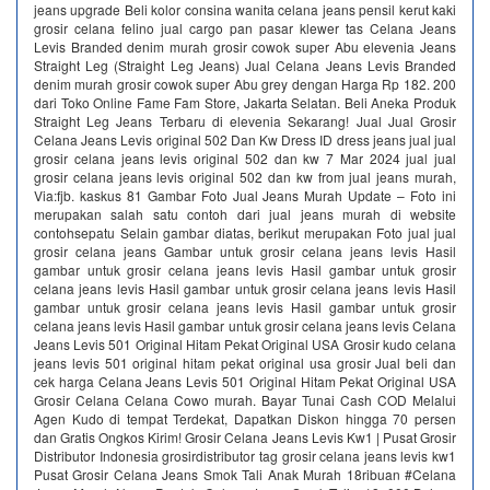
jeans upgrade Beli kolor consina wanita celana jeans pensil kerut kaki
grosir celana felino jual cargo pan pasar klewer tas Celana Jeans
Levis Branded denim murah grosir cowok super Abu elevenia Jeans
Straight Leg (Straight Leg Jeans) Jual Celana Jeans Levis Branded
denim murah grosir cowok super Abu grey dengan Harga Rp 182. 200
dari Toko Online Fame Fam Store, Jakarta Selatan. Beli Aneka Produk
Straight Leg Jeans Terbaru di elevenia Sekarang! Jual Jual Grosir
Celana Jeans Levis original 502 Dan Kw Dress ID dress jeans jual jual
grosir celana jeans levis original 502 dan kw 7 Mar 2024 jual jual
grosir celana jeans levis original 502 dan kw from jual jeans murah,
Via:fjb. kaskus 81 Gambar Foto Jual Jeans Murah Update – Foto ini
merupakan salah satu contoh dari jual jeans murah di website
contohsepatu Selain gambar diatas, berikut merupakan Foto jual jual
grosir celana jeans Gambar untuk grosir celana jeans levis Hasil
gambar untuk grosir celana jeans levis Hasil gambar untuk grosir
celana jeans levis Hasil gambar untuk grosir celana jeans levis Hasil
gambar untuk grosir celana jeans levis Hasil gambar untuk grosir
celana jeans levis Hasil gambar untuk grosir celana jeans levis Celana
Jeans Levis 501 Original Hitam Pekat Original USA Grosir kudo celana
jeans levis 501 original hitam pekat original usa grosir Jual beli dan
cek harga Celana Jeans Levis 501 Original Hitam Pekat Original USA
Grosir Celana Celana Cowo murah. Bayar Tunai Cash COD Melalui
Agen Kudo di tempat Terdekat, Dapatkan Diskon hingga 70 persen
dan Gratis Ongkos Kirim! Grosir Celana Jeans Levis Kw1 | Pusat Grosir
Distributor Indonesia grosirdistributor tag grosir celana jeans levis kw1
Pusat Grosir Celana Jeans Smok Tali Anak Murah 18ribuan #Celana