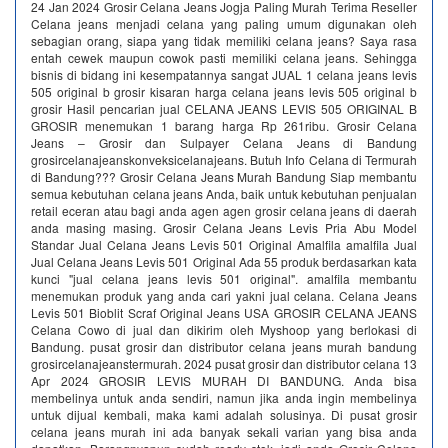
24 Jan 2024 Grosir Celana Jeans Jogja Paling Murah Terima Reseller
Celana jeans menjadi celana yang paling umum digunakan oleh
sebagian orang, siapa yang tidak memiliki celana jeans? Saya rasa
entah cewek maupun cowok pasti memiliki celana jeans. Sehingga
bisnis di bidang ini kesempatannya sangat JUAL 1 celana jeans levis
505 original b grosir kisaran harga celana jeans levis 505 original b
grosir Hasil pencarian jual CELANA JEANS LEVIS 505 ORIGINAL B
GROSIR menemukan 1 barang harga Rp 261ribu. Grosir Celana
Jeans – Grosir dan Sulpayer Celana Jeans di Bandung
grosircelanajeanskonveksicelanajeans. Butuh Info Celana di Termurah
di Bandung??? Grosir Celana Jeans Murah Bandung Siap membantu
semua kebutuhan celana jeans Anda, baik untuk kebutuhan penjualan
retail eceran atau bagi anda agen agen grosir celana jeans di daerah
anda masing masing. Grosir Celana Jeans Levis Pria Abu Model
Standar Jual Celana Jeans Levis 501 Original Amalfila amalfila Jual
Jual Celana Jeans Levis 501 Original Ada 55 produk berdasarkan kata
kunci "jual celana jeans levis 501 original". amalfila membantu
menemukan produk yang anda cari yakni jual celana. Celana Jeans
Levis 501 Bioblit Scraf Original Jeans USA GROSIR CELANA JEANS
Celana Cowo di jual dan dikirim oleh Myshoop yang berlokasi di
Bandung. pusat grosir dan distributor celana jeans murah bandung
grosircelanajeanstermurah. 2024 pusat grosir dan distributor celana 13
Apr 2024 GROSIR LEVIS MURAH DI BANDUNG. Anda bisa
membelinya untuk anda sendiri, namun jika anda ingin membelinya
untuk dijual kembali, maka kami adalah solusinya. Di pusat grosir
celana jeans murah ini ada banyak sekali varian yang bisa anda