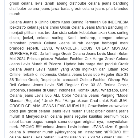
grosir celana levis tanah abang distributor celana jeans bandung
distributor celana jeans jawa barat grosir celana jeans pria branded
murah
Celana Jeans & Chino Distro Kaos Surfing Termurah Se INDONESIA
ibexdistro celana jeans chino Grosir Celana Jeans Murah Bandung ini
menjadi pilihan mas bro dan sista selain kebutuhan akan kaos surfing
distro, jacket, celana surfing. Kami berharap, dengan adanya
tambahan produk Celana Jeans Murah dengan berbagai merk
branded seperti, LEVIS, WRANGLER, LOUIS, CHEAP MONDAY,
SUPREME, PSD, Daftar harga Grosir Celana Jeans Levis Murah Bulan
Mei 2024 Priceza priceza Pakaian Fashion Cek Harga Grosir Celana
Jeans Levis Murah di Priceza. Update info harga dari produk Grosir
Celana Jeans Levis Murah yang Anda inginkan dari jutaan Toko
Online Terbaik di Indonesia. Celana Jeans Levis 505 Reguler Size 33
38 Terima Grosir, Dropship id. carousell Olshop Fashion Olshop Pria
Beli Celana Jeans Levis 505 Reguler Size 33 38 Terima Grosir,
Dropship, Reseller di Garut, Indonesia. Kontak SMS, Whatsapp, Line:
Celana jeans Levis 505 ALL Color *Celana Jeans Panjang *Model
Standar (Reguler) *Untuk Pria *Harga ukuran Chat untuk Beli. JUAL
GROSIR CELANA JEANS LEVIS MURAH !! | CrowdVoice crowdvoice
posts jual grosir celana jeans levis murah Pusat grosir celana jeans
murah !! Menyediakan celana jeans reguler kualitas premium tidak
street bahan bagus hampir sama dengan original nya, menyediakan
merk. PROMO !!!!!! celana Jeans Levis bahan: JEANS size: S grosir
celana & sweater murah (@icxyshop) on Instagram: “#PROMO !!!!!!
celana Jeans Levis bahan: JEANS size: S XL ( 28 34 ) warna: Biru…”