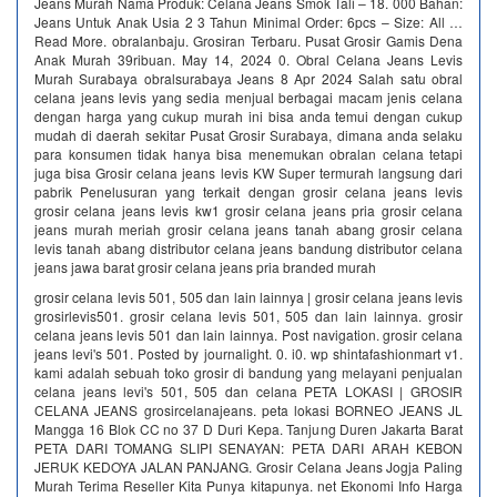
Jeans Murah Nama Produk: Celana Jeans Smok Tali – 18. 000 Bahan:
Jeans Untuk Anak Usia 2 3 Tahun Minimal Order: 6pcs – Size: All …
Read More. obralanbaju. Grosiran Terbaru. Pusat Grosir Gamis Dena
Anak Murah 39ribuan. May 14, 2024 0. Obral Celana Jeans Levis
Murah Surabaya obralsurabaya Jeans 8 Apr 2024 Salah satu obral
celana jeans levis yang sedia menjual berbagai macam jenis celana
dengan harga yang cukup murah ini bisa anda temui dengan cukup
mudah di daerah sekitar Pusat Grosir Surabaya, dimana anda selaku
para konsumen tidak hanya bisa menemukan obralan celana tetapi
juga bisa Grosir celana jeans levis KW Super termurah langsung dari
pabrik‎ Penelusuran yang terkait dengan grosir celana jeans levis
grosir celana jeans levis kw1 grosir celana jeans pria grosir celana
jeans murah meriah grosir celana jeans tanah abang grosir celana
levis tanah abang distributor celana jeans bandung distributor celana
jeans jawa barat grosir celana jeans pria branded murah
grosir celana levis 501, 505 dan lain lainnya | grosir celana jeans levis
grosirlevis501. grosir celana levis 501, 505 dan lain lainnya. grosir
celana jeans levis 501 dan lain lainnya. Post navigation. grosir celana
jeans levi's 501. Posted by journalight. 0. i0. wp shintafashionmart v1.
kami adalah sebuah toko grosir di bandung yang melayani penjualan
celana jeans levi's 501, 505 dan celana PETA LOKASI | GROSIR
CELANA JEANS grosircelanajeans. peta lokasi BORNEO JEANS JL
Mangga 16 Blok CC no 37 D Duri Kepa. Tanjung Duren Jakarta Barat
PETA DARI TOMANG SLIPI SENAYAN: PETA DARI ARAH KEBON
JERUK KEDOYA JALAN PANJANG. Grosir Celana Jeans Jogja Paling
Murah Terima Reseller Kita Punya kitapunya. net Ekonomi Info Harga