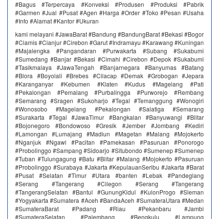
#Bagus #Terpercaya #Konveksi #Produsen #Produksi #Pabrik
#Garmen #Jual #Pusat #Agen #Harga #Order #Toko #Pesan #Usaha
#Info #Alamat #Kantor #Ukuran
kami melayani #JawaBarat #Bandung #BandungBarat #Bekasi #Bogor
#Ciamis #Cianjur #Cirebon #Garut #Indramayu #Karawang #Kuningan
#Majalengka #Pangandaran #Purwakarta #Subang #Sukabumi
#Sumedang #Banjar #Bekasi #Cimahi #Cirebon #Depok #Sukabumi
#Tasikmalaya #JawaTengah #Banjarnegara #Banyumas #Batang
#Blora #Boyolali #Brebes #Cilacap #Demak #Grobogan #Jepara
#Karanganyar #Kebumen #Klaten #Kudus #Magelang #Pati
#Pekalongan #Pemalang #Purbalingga #Purworejo #Rembang
#Semarang #Sragen #Sukoharjo #Tegal #Temanggung #Wonogiri
#Wonosobo #Magelang #Pekalongan #Salatiga #Semarang
#Surakarta #Tegal #JawaTimur #Bangkalan #Banyuwangi #Blitar
#Bojonegoro #Bondowoso #Gresik #Jember #Jombang #Kediri
#Lamongan #Lumajang #Madiun #Magetan #Malang #Mojokerto
#Nganjuk #Ngawi #Pacitan #Pamekasan #Pasuruan #Ponorogo
#Probolinggo #Sampang #Sidoarjo #Situbondo #Sumenep #Sumenep
#Tuban #Tulungagung #Batu #Blitar #Malang #Mojokerto #Pasuruan
#Probolinggo #Surabaya #Jakarta #KepulauanSeribu #Jakarta #Barat
#Pusat #Selatan #Timur #Utara #banten #Lebak #Pandeglang
#Serang #Tangerang #Cilegon #Serang #Tangerang
#TangerangSelatan #Bantul #GunungKidul #KulonProgo #Sleman
#Yogyakarta #Sumatera #Aceh #BandaAceh #SumateraUtara #Medan
#SumateraBarat #Padang #Riau #Pekanbaru #Jambi
#SumateraSelatan #Palembang #Bengkulu #Lampung