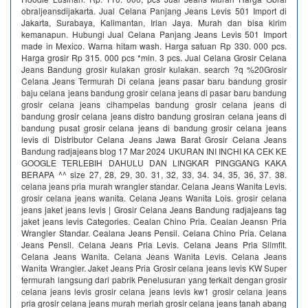
obraljeansdijakarta. Jual Celana Panjang Jeans Levis 501 Import di
Jakarta, Surabaya, Kalimantan, Irian Jaya. Murah dan bisa kirim
kemanapun. Hubungi Jual Celana Panjang Jeans Levis 501 Import
made in Mexico. Warna hitam wash. Harga satuan Rp 330. 000 pcs.
Harga grosir Rp 315. 000 pcs *min. 3 pcs. Jual Celana Grosir Celana
Jeans Bandung grosir kulakan grosir kulakan. search ?q %20Grosir
Celana Jeans Termurah Di celana jeans pasar baru bandung grosir
baju celana jeans bandung grosir celana jeans di pasar baru bandung
grosir celana jeans cihampelas bandung grosir celana jeans di
bandung grosir celana jeans distro bandung grosiran celana jeans di
bandung pusat grosir celana jeans di bandung grosir celana jeans
levis di Distributor Celana Jeans Jawa Barat Grosir Celana Jeans
Bandung radjajeans blog 17 Mar 2024 UKURAN INI INCHI KA CEK KE
GOOGLE TERLEBIH DAHULU DAN LINGKAR PINGGANG KAKA
BERAPA ^^ size 27, 28, 29, 30. 31, 32, 33, 34. 34, 35, 36, 37. 38.
celana jeans pria murah wrangler standar. Celana Jeans Wanita Levis.
grosir celana jeans wanita. Celana Jeans Wanita Lois. grosir celana
jeans jaket jeans levis | Grosir Celana Jeans Bandung radjajeans tag
jaket jeans levis Categories. Cealan Chino Pria. Cealan Jeansn Pria
Wrangler Standar. Cealana Jeans Pensil. Celana Chino Pria. Celana
Jeans Pensil. Celana Jeans Pria Levis. Celana Jeans Pria Slimfit.
Celana Jeans Wanita. Celana Jeans Wanita Levis. Celana Jeans
Wanita Wrangler. Jaket Jeans Pria Grosir celana jeans levis KW Super
termurah langsung dari pabrik‎ Penelusuran yang terkait dengan grosir
celana jeans levis grosir celana jeans levis kw1 grosir celana jeans
pria grosir celana jeans murah meriah grosir celana jeans tanah abang