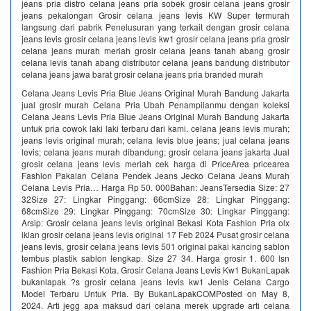
jeans pria distro celana jeans pria sobek grosir celana jeans grosir
jeans pekalongan Grosir celana jeans levis KW Super termurah
langsung dari pabrik‎ Penelusuran yang terkait dengan grosir celana
jeans levis grosir celana jeans levis kw1 grosir celana jeans pria grosir
celana jeans murah meriah grosir celana jeans tanah abang grosir
celana levis tanah abang distributor celana jeans bandung distributor
celana jeans jawa barat grosir celana jeans pria branded murah
Celana Jeans Levis Pria Blue Jeans Original Murah Bandung Jakarta
jual grosir murah Celana Pria Ubah Penampilanmu dengan koleksi
Celana Jeans Levis Pria Blue Jeans Original Murah Bandung Jakarta
untuk pria cowok laki laki terbaru dari kami. celana jeans levis murah;
jeans levis original murah; celana levis blue jeans; jual celana jeans
levis; celana jeans murah dibandung; grosir celana jeans jakarta Jual
grosir celana jeans levis meriah cek harga di PriceArea pricearea
Fashion Pakaian Celana Pendek Jeans Jecko Celana Jeans Murah
Celana Levis Pria… Harga Rp 50. 000Bahan: JeansTersedia Size: 27
32Size 27: Lingkar Pinggang: 66cmSize 28: Lingkar Pinggang:
68cmSize 29: Lingkar Pinggang: 70cmSize 30: Lingkar Pinggang:
Arsip: Grosir celana jeans levis original Bekasi Kota Fashion Pria olx
iklan grosir celana jeans levis original 17 Feb 2024 Pusat grosir celana
jeans levis, grosir celana jeans levis 501 original pakai kancing sablon
tembus plastik sablon lengkap. Size 27 34. Harga grosir 1. 600 lsn
Fashion Pria Bekasi Kota. Grosir Celana Jeans Levis Kw1 BukanLapak
bukanlapak ?s grosir celana jeans levis kw1 Jenis Celana Cargo
Model Terbaru Untuk Pria. By BukanLapakCOMPosted on May 8,
2024. Arti jegg apa maksud dari celana merek upgrade arti celana