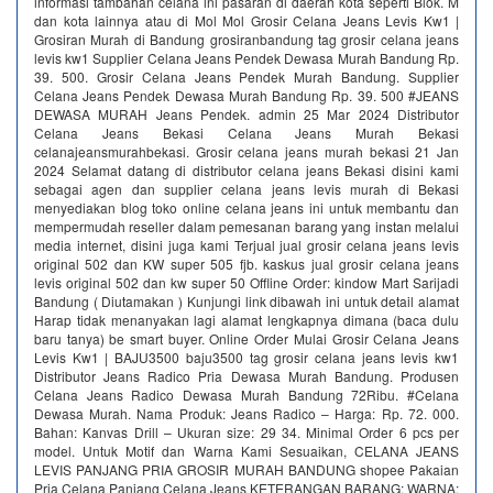
informasi tambahan celana ini pasaran di daerah kota seperti Blok. M
dan kota lainnya atau di Mol Mol Grosir Celana Jeans Levis Kw1 |
Grosiran Murah di Bandung grosiranbandung tag grosir celana jeans
levis kw1 Supplier Celana Jeans Pendek Dewasa Murah Bandung Rp.
39. 500. Grosir Celana Jeans Pendek Murah Bandung. Supplier
Celana Jeans Pendek Dewasa Murah Bandung Rp. 39. 500 #JEANS
DEWASA MURAH Jeans Pendek. admin 25 Mar 2024 Distributor
Celana Jeans Bekasi Celana Jeans Murah Bekasi
celanajeansmurahbekasi. Grosir celana jeans murah bekasi 21 Jan
2024 Selamat datang di distributor celana jeans Bekasi disini kami
sebagai agen dan supplier celana jeans levis murah di Bekasi
menyediakan blog toko online celana jeans ini untuk membantu dan
mempermudah reseller dalam pemesanan barang yang instan melalui
media internet, disini juga kami Terjual jual grosir celana jeans levis
original 502 dan KW super 505 fjb. kaskus jual grosir celana jeans
levis original 502 dan kw super 50 Offline Order: kindow Mart Sarijadi
Bandung ( Diutamakan ) Kunjungi link dibawah ini untuk detail alamat
Harap tidak menanyakan lagi alamat lengkapnya dimana (baca dulu
baru tanya) be smart buyer. Online Order Mulai Grosir Celana Jeans
Levis Kw1 | BAJU3500 baju3500 tag grosir celana jeans levis kw1
Distributor Jeans Radico Pria Dewasa Murah Bandung. Produsen
Celana Jeans Radico Dewasa Murah Bandung 72Ribu. #Celana
Dewasa Murah. Nama Produk: Jeans Radico – Harga: Rp. 72. 000.
Bahan: Kanvas Drill – Ukuran size: 29 34. Minimal Order 6 pcs per
model. Untuk Motif dan Warna Kami Sesuaikan, CELANA JEANS
LEVIS PANJANG PRIA GROSIR MURAH BANDUNG shopee Pakaian
Pria Celana Panjang Celana Jeans KETERANGAN BARANG: WARNA: