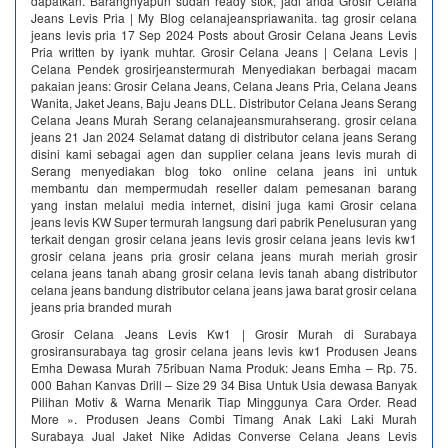
dapatkan. Barangnyapun sudah ready stok, jadi anda Grosir Celana
Jeans Levis Pria | My Blog celanajeanspriawanita. tag grosir celana
jeans levis pria 17 Sep 2024 Posts about Grosir Celana Jeans Levis
Pria written by iyank muhtar. Grosir Celana Jeans | Celana Levis |
Celana Pendek grosirjeanstermurah Menyediakan berbagai macam
pakaian jeans: Grosir Celana Jeans, Celana Jeans Pria, Celana Jeans
Wanita, Jaket Jeans, Baju Jeans DLL. Distributor Celana Jeans Serang
Celana Jeans Murah Serang celanajeansmurahserang. grosir celana
jeans 21 Jan 2024 Selamat datang di distributor celana jeans Serang
disini kami sebagai agen dan supplier celana jeans levis murah di
Serang menyediakan blog toko online celana jeans ini untuk
membantu dan mempermudah reseller dalam pemesanan barang
yang instan melalui media internet, disini juga kami Grosir celana
jeans levis KW Super termurah langsung dari pabrik‎ Penelusuran yang
terkait dengan grosir celana jeans levis grosir celana jeans levis kw1
grosir celana jeans pria grosir celana jeans murah meriah grosir
celana jeans tanah abang grosir celana levis tanah abang distributor
celana jeans bandung distributor celana jeans jawa barat grosir celana
jeans pria branded murah
Grosir Celana Jeans Levis Kw1 | Grosir Murah di Surabaya
grosiransurabaya tag grosir celana jeans levis kw1 Produsen Jeans
Emha Dewasa Murah 75ribuan Nama Produk: Jeans Emha – Rp. 75.
000 Bahan Kanvas Drill – Size 29 34 Bisa Untuk Usia dewasa Banyak
Pilihan Motiv & Warna Menarik Tiap Minggunya Cara Order. Read
More ». Produsen Jeans Combi Timang Anak Laki Laki Murah
Surabaya Jual Jaket Nike Adidas Converse Celana Jeans Levis