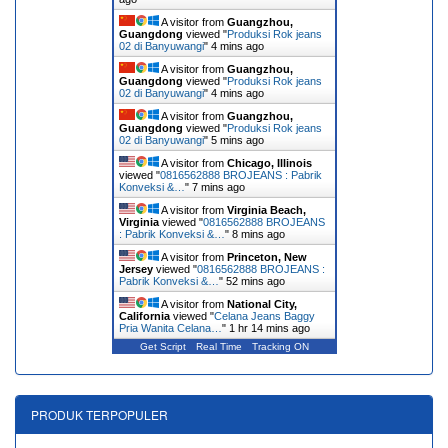
A visitor from
Guangzhou,
Guangdong
viewed "
Produksi Rok jeans
02 di Banyuwangi
"
4 mins ago
A visitor from
Guangzhou,
Guangdong
viewed "
Produksi Rok jeans
02 di Banyuwangi
"
4 mins ago
A visitor from
Guangzhou,
Guangdong
viewed "
Produksi Rok jeans
02 di Banyuwangi
"
5 mins ago
A visitor from
Chicago, Illinois
viewed "
0816562888 BROJEANS : Pabrik
Konveksi &…
"
7 mins ago
A visitor from
Virginia Beach,
Virginia
viewed "
0816562888 BROJEANS
: Pabrik Konveksi &…
"
8 mins ago
A visitor from
Princeton, New
Jersey
viewed "
0816562888 BROJEANS :
Pabrik Konveksi &…
"
52 mins ago
A visitor from
National City,
California
viewed "
Celana Jeans Baggy
Pria Wanita Celana…
"
1 hr 14 mins ago
Get Script
Real Time
Tracking ON
PRODUK TERPOPULER