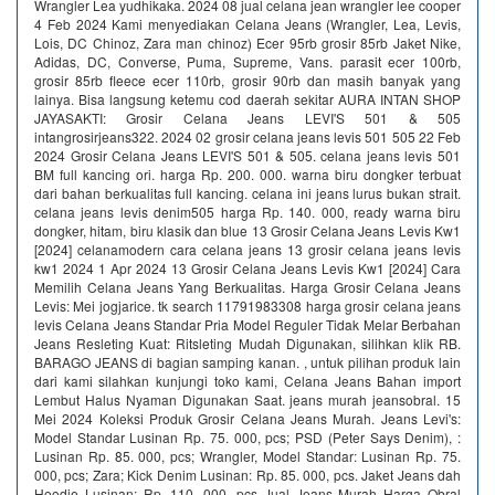
Wrangler Lea yudhikaka. 2024 08 jual celana jean wrangler lee cooper
4 Feb 2024 Kami menyediakan Celana Jeans (Wrangler, Lea, Levis,
Lois, DC Chinoz, Zara man chinoz) Ecer 95rb grosir 85rb Jaket Nike,
Adidas, DC, Converse, Puma, Supreme, Vans. parasit ecer 100rb,
grosir 85rb fleece ecer 110rb, grosir 90rb dan masih banyak yang
lainya. Bisa langsung ketemu cod daerah sekitar AURA INTAN SHOP
JAYASAKTI: Grosir Celana Jeans LEVI'S 501 & 505
intangrosirjeans322. 2024 02 grosir celana jeans levis 501 505 22 Feb
2024 Grosir Celana Jeans LEVI'S 501 & 505. celana jeans levis 501
BM full kancing ori. harga Rp. 200. 000. warna biru dongker terbuat
dari bahan berkualitas full kancing. celana ini jeans lurus bukan strait.
celana jeans levis denim505 harga Rp. 140. 000, ready warna biru
dongker, hitam, biru klasik dan blue 13 Grosir Celana Jeans Levis Kw1
[2024] celanamodern cara celana jeans 13 grosir celana jeans levis
kw1 2024 1 Apr 2024 13 Grosir Celana Jeans Levis Kw1 [2024] Cara
Memilih Celana Jeans Yang Berkualitas. Harga Grosir Celana Jeans
Levis: Mei jogjarice. tk search 11791983308 harga grosir celana jeans
levis Celana Jeans Standar Pria Model Reguler Tidak Melar Berbahan
Jeans Resleting Kuat: Ritsleting Mudah Digunakan, silihkan klik RB.
BARAGO JEANS di bagian samping kanan. , untuk pilihan produk lain
dari kami silahkan kunjungi toko kami, Celana Jeans Bahan import
Lembut Halus Nyaman Digunakan Saat. jeans murah jeansobral. 15
Mei 2024 Koleksi Produk Grosir Celana Jeans Murah. Jeans Levi's:
Model Standar Lusinan Rp. 75. 000, pcs; PSD (Peter Says Denim), :
Lusinan Rp. 85. 000, pcs; Wrangler, Model Standar: Lusinan Rp. 75.
000, pcs; Zara; Kick Denim Lusinan: Rp. 85. 000, pcs. Jaket Jeans dah
Hoodie Lusinan: Rp. 110. 000, pcs Jual Jeans Murah Harga Obral