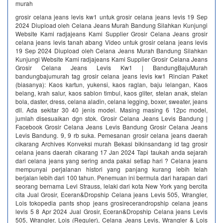
murah
grosir celana jeans levis kw1 untuk grosir celana jeans levis 19 Sep
2024 Diupload oleh Celana Jeans Murah Bandung Silahkan Kunjungi
Website Kami radjajeans Kami Supplier Grosir Celana Jeans grosir
celana jeans levis tanah abang Video untuk grosir celana jeans levis
19 Sep 2024 Diupload oleh Celana Jeans Murah Bandung Silahkan
Kunjungi Website Kami radjajeans Kami Supplier Grosir Celana Jeans
Grosir Celana Jeans Levis Kw1 | BandungBajuMurah
bandungbajumurah tag grosir celana jeans levis kw1 Rincian Paket
(biasanya): Kaos kartun, yukensi, kaos raglan, baju lelangan, Kaos
belang, krah salur, kaos sablon timbul, kaos gliter, stelan anak, stelan
bola, daster, dress, celana aladin, celana legging, boxer, sweater, jeans
dll. Ada sekitar 30 40 jenis model. Masing masing 6 12pc model,
jumlah disesuaikan dgn stok. Grosir Celana Jeans Levis Bandung |
Facebook Grosir Celana Jeans Levis Bandung Grosir Celana Jeans
Levis Bandung. 9, 9 rb suka. Pemesanan grosir celana jeans daerah
cikarang Archives Konveksi murah Bekasi bikinsandang id tag grosir
celana jeans daerah cikarang 17 Jan 2024 Tapi taukah anda sejarah
dari celana jeans yang sering anda pakai setiap hari ? Celana jeans
mempunyai perjalanan histori yang panjang kurang lebih telah
berjalan lebih dari 100 tahun. Penemuan ini bermula dari harapan dari
seorang bernama Levi Strauss, lelaki dari kota New York yang bercita
cita Jual Grosir, Eceran&Dropship Celana jeans Levis 505, Wrangler,
Lois tokopedia pants shop jeans grosirecerandropship celana jeans
levis 5 8 Apr 2024 Jual Grosir, Eceran&Dropship Celana jeans Levis
505, Wrangler, Lois (Reguler), Celana Jeans Levis, Wrangler & Lois