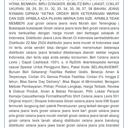
HITAM, BIOWASH, BIRU DONGKER, BIOBLITZ BIRU LANGIT, COKLAT
UKURAN: 28, 29, 30, 31, 32, 33, 34, 35, 36, 37, 38 BAHAN: JEANS
NYAMAN DIPAKAI *KETIKA ORDER BERI KETERANGAN WARNA
DAN SIZE APABILA ADA PILIHAN WARNA DAN SIZE. APABILA TIDAK
MEMBERI Jual grosir celana jeans levis Murah dan Terlengkap |
Bukalapak bukalapak Grosir celana jeans levis Beli grosir celana jeans
levis berkualitas dengan harga murah dari berbagai pelapak di
Indonesia. Distributor Jeans Levis Murah Di Indonesia sentradistributor
Distributor 22 Mar 2024 distributor jeans levis murah di Indonesia saat
ini tentu anda sendiri bisa dengan mudah menemukan beberapa
distributor celana jeans tersebut dibeberapa daerah sekitar negara
Indonesia, dan tentu saja anda selaku konsumen. Beli Celana Jeans
Levis | Dapat Cashback 100% s. d Rp50rb‎ Iklantokopedia kemeja
casual Spesial Untuk Pengguna Baru, Pakai Kode: BELANJAHEMAT.
Buruan Beli Sekarang! Fasilitas Rekber Gratis. Belanja Aman &
Terpercaya. Cicilan 0% Semua Produk Fasilitas: Cicilan 0% hingga 2
tahun, Bisa Same Day Delivery*, Bisa Bayar di Minimarket, Beragam
Metode Pembayaran, Pilihan Produk Lengkap, Harga Terbaik, Review
& Diskusi Produk, Aman & Bebas Penipuan, Pilih Lokasi Penjual
Kemeja CasualKemeja FormalKaosPolo Shirt Celana Jeans Levis 501
Original Import | Shopee Indonesia‎ Grosir celana jeans levis KW Super
termurah langsung dari pabrik‎ Penelusuran yang terkait dengan grosir
celana jeans levis grosir celana jeans levis kw1 grosir celana jeans
pria grosir celana jeans murah meriah grosir celana jeans tanah abang
grosir celana levis tanah abang distributor celana jeans bandung
distributor celana jeans jawa barat grosir celana jeans pria branded