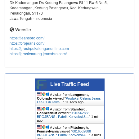
Dk Kademangan Ds Kedung Patangewu Rt 11 Rw 6 No 5,
Kademangan, Kedung Patangewu, Kec. Kedungwuni,
Pekalongan, 51173
Jawa Tengah - Indonesia
Website
https://jeansbro.com/
https://brojeans.com/
https://grosirpekalonganonline.com
https://grosirsarung.jeansbro.com/
Live Traffic Feed
A visitor from
Longmont,
Colorado
viewed "
Produksi Celana Jeans
Lea 01 di Jawa…
"
12 secs ago
A visitor from
Stamford,
Connecticut
viewed "
0816562888
BROJEANS : Pabrik Konveksi &…
"
1 min
ago
A visitor from
Pittsburgh,
Pennsylvania
viewed "
0816562888
BROJEANS : Pabrik Konveksi &…
"
3 mins
ago