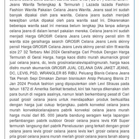
Jeans Wanita Terlengkap & Termurah | Lazada lazada Fashion
Fashion Wanita Pakaian Celana Jeans Wanita. Jeans saat ini sudah
banyak dipakai oleh para wanita. Celana jeans sudah menjadi
kewajiban untuk dipakai oleh para wanita saat ini. Dikarenakan
beberapa wanita saat ini merasa belum lengkap jika tanpa adanya
celana jeans di dalam lemari pakaian mereka. Celana jeans ini sudah
menjadi Harga GROSIR Celana Jeans Levis skinny pensil slim fit
wanita size geraiharga search GROSIR Celana Jeans Levis skinny
pensil Harga GROSIR Celana Jeans Levis skinny pensil slim fit wanita
size 27 32 Terbaru Mei 2024 Geraiharga Cari Produk Dengan Harga
Termurah di Gerai Harga. harga kaos distro murah skumanick grosir
jual celana jeans, dc, levis grosircelanalevispalingmurah. harga kaos
distro murah skumanick GROSIR JUAL CELANA DAN JAKET JEANS,
DC, LEVIS, PSD, WRANGLER 85 RIBU. Peluang Bisnis Celana Jeans
Tak Penah Sepi Dimakan Zaman bisnisukm Arsip Peluang Bisnis 21
Jan 2024 Produk fashion yang dipopulerkan oleh Levi Strauss pada
tahun 1872 di Amerika Serikat tersebut, kini tak hanya dikenakan oleh
para buruh di negara asalnya, namun telah berkembang pesat di Cari
pusat grosir celana jeans untuk mendapatkan produk berkualitas
dengan harga jual cukup terjangkau. pabrik konveksi celana jeans
murah konveksicelanajeans pabrik konveksi celana jeans murah
harga mulai dari 85. 000 jakarta bandung seragam kerja lapangan
pertambangan pabrik outdoor Grosir celana jeans levis KW Super
termurah langsung dari pabrik‎ Penelusuran yang terkait dengan grosir
celana jeans levis grosir celana jeans levis kw1 grosir celana jeans
pria grosir celana jeans murah meriah grosir celana jeans tanah abang