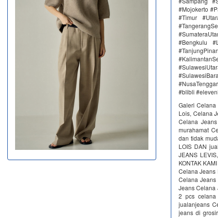
#Sampang #S
#Mojokerto #P
#Timur #Uta
#TangerangSe
#SumateraUta
#Bengkulu #
#TanjungPin
#KalimantanSe
#SulawesiUtar
#SulawesiBa
#NusaTenggar
#blibli #eleve
Galeri Celana
Lois, Celana 
Celana Jeans
murahamat Cel
dan tidak mu
LOIS DAN jua
JEANS LEVI
KONTAK KAMI gr
Celana Jeans 
Celana Jeans 
Jeans Celana J
2 pcs celana
jualanjeans C
jeans di gros