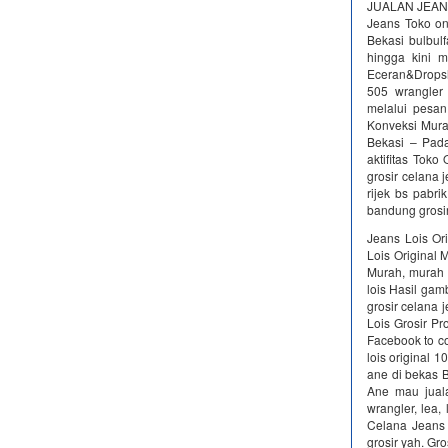
JUALAN JEANS j
Jeans Toko onl
Bekasi bulbul
hingga kini m
Eceran&Dropsh
505 wrangle
melalui pesan
Konveksi Murah
Bekasi – Pada
aktifitas Toko
grosir celana j
rijek bs pabri
bandung grosir
Jeans Lois Or
Lois Original 
Murah, murah d
lois Hasil gam
grosir celana 
Lois Grosir Pr
Facebook to co
lois original 
ane di bekas 
Ane mau jual
wrangler, lea,
Celana Jeans L
grosir yah. Gr