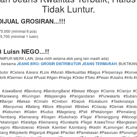
Tidak Luntur.
IJUAL GROSIRAN...!!!
 75.000 (minimal 6 pcs)
65.700 (minimal 1 lusin)
 Luisn NEGO...!!
PUR MERK LAIN. (bisa milih selama stok yang lain masih ada)
s bersama
JEANS BRO: GROSIR DISTRIBUTOR JEANS TERMURAH
, BUKTIKAN
ributor #Celana #Jeans #Lois #Murah #Berkualitas #Bagus #Terpercaya #Konv
brik #Garmen #Jual #Pusat #Agen #Harga #Order #Toko #Pesan #Usaha #Info #
i #JawaBarat #Bandung #BandungBarat #Bekasi #Bogor #Ciamis #Cianjur #C
#Karawang #Kuningan #Majalengka #Pangandaran #Purwakarta #Suba
Banjar #Bekasi #Cimahi #Cirebon #Depok #Sukabumi #Tasikmalaya
ra #Banyumas #Batang #Blora #Boyolali #Brebes #Cilacap #Demak #Grob
r #Kebumen #Klaten #Kudus #Magelang #Pati #Pekalongan #Pemalang 
#Rembang #Semarang #Sragen #Sukoharjo #Tegal #Temanggung #Wonogi
ekalongan #Salatiga #Semarang #Surakarta #Tegal #JawaTimur #Bangkala
onegoro #Bondowoso #Gresik #Jember #Jombang #Kediri #Lamongan #Lum
lang #Mojokerto #Nganjuk #Ngawi #Pacitan #Pamekasan #Pasuruan #Ponorogo