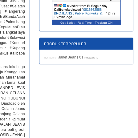
itar #Malang
Pusat #Selatan
A visitor from
El Segundo,
California
viewed "
0816562888
g #Tangerang
BROJEANS : Pabrik Konveksi &…
"
2 hrs
eh #BandaAceh
15 mins ago
an #Palembang
Get Script
Real Time
Tracking ON
epulauanRiau
PalangkaRaya
elor #Sulawesi
ggara #Kendari
PRODUK TERPOPULER
imur #Kupang
skus #alibaba
Jaket Jeans 01
Rok jeans 01
Rok jeans 10
eans lois Logo
aja Keunggulan
rah Murahamat
han lama, kuat
BRANDED LEVIS
OSIRAN CELANA
UNG HUBUNGI
0 Diupload oleh
r Celana Jeans
Panjang Celana
rder, 1 kg muat
 JUALAN JEANS
ra beli grosir
GROSIR JEANS |