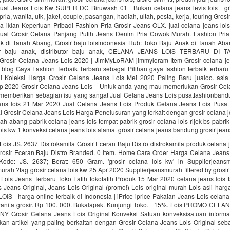
 Jual Jeans Lois Kw SUPER DC Biruwash 01 | Bukan celana jeans levis lois | gr
pria, wanita, utk, jaket, couple, pasangan, hadiah, ultah, pesta, kerja, touring Gro
iklan Keperluan Pribadi Fashion Pria Grosir Jeans OLX. jual celana jeans lois
Jual Grosir Celana Panjang Putih Jeans Denim Pria Cowok Murah. Fashion Pria
k di Tanah Abang, Grosir baju loisindonesia Hub: Toko Baju Anak di Tanah Aban
ier baju anak, distributor baju anak, CELANA JEANS LOIS TERBARU DI 
rosir Celana Jeans Lois 2020 | JimMyLoRAM jimmyloram Item Grosir celana je
h blog Gaya Fashion Terbaik Terbaru sebagai Pilihan gaya fashion terbaik terbaru
i Koleksi Harga Grosir Celana Jeans Lois Mei 2020 Paling Baru jualoo. asia
p 2020 Grosir Celana Jeans Lois – Untuk anda yang mau memerlukan Grosir Cel
n memberikan sebagian isu yang sangat Jual Celana Jeans Lois pusatfashionban
eans lois 21 Mar 2020 Jual Celana Jeans Lois Produk Celana Jeans Lois Pusat
l Grosir Celana Jeans Lois Harga Penelusuran yang terkait dengan grosir celana je
nah abang pabrik celana jeans lois tempat pabrik grosir celana lois rijek bs pabrik
ois kw 1 konveksi celana jeans lois alamat grosir celana jeans bandung grosir jeans
ois JS. 2637 Distrokamila Grosir Eceran Baju Distro distrokamila produk celana 
Grosir Eceran Baju Distro Branded. 0 Item. Home Cara Order Harga Celana Jeans 
ode: JS. 2637; Berat: 650 Gram. 'grosir celana lois kw' in Supplierjean
urah ?tag grosir celana lois kw 25 Apr 2020 Supplierjeansmurah filtered by grosir 
Lois Jeans Terbaru Toko Fatih tokofatih Produk 15 Mar 2020 celana jeans lois f
 Jeans Original, Jeans Lois Original (promo!) Lois original murah Lois asli harg
OIS | harga online terbaik di Indonesia | iPrice iprice Pakaian Jeans Lois celana 
anita grosir. Rp 100. 000. Bukalapak. Kunjungi Toko. −15%. Lois PROMO CEL
 Grosir Celana Jeans Lois Original Konveksi Satuan konveksisatuan informa
ikan artikel yang paling berkaitan dengan Grosir Celana Jeans Lois Original seb