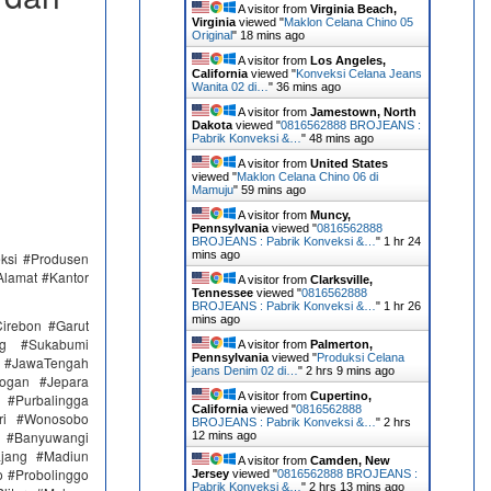
A visitor from
Virginia Beach,
Virginia
viewed "
Maklon Celana Chino 05
Original
"
18 mins ago
A visitor from
Los Angeles,
California
viewed "
Konveksi Celana Jeans
Wanita 02 di…
"
36 mins ago
A visitor from
Jamestown, North
Dakota
viewed "
0816562888 BROJEANS :
Pabrik Konveksi &…
"
48 mins ago
A visitor from
United States
viewed "
Maklon Celana Chino 06 di
Mamuju
"
59 mins ago
A visitor from
Muncy,
Pennsylvania
viewed "
0816562888
BROJEANS : Pabrik Konveksi &…
"
1 hr 24
mins ago
eksi #Produsen
Alamat #Kantor
A visitor from
Clarksville,
Tennessee
viewed "
0816562888
BROJEANS : Pabrik Konveksi &…
"
1 hr 26
mins ago
irebon #Garut
ng #Sukabumi
A visitor from
Palmerton,
Pennsylvania
viewed "
Produksi Celana
 #JawaTengah
jeans Denim 02 di…
"
2 hrs 9 mins ago
ogan #Jepara
A visitor from
Cupertino,
#Purbalingga
California
viewed "
0816562888
ri #Wonosobo
BROJEANS : Pabrik Konveksi &…
"
2 hrs
n #Banyuwangi
12 mins ago
ajang #Madiun
A visitor from
Camden, New
 #Probolinggo
Jersey
viewed "
0816562888 BROJEANS :
Pabrik Konveksi &…
"
2 hrs 13 mins ago