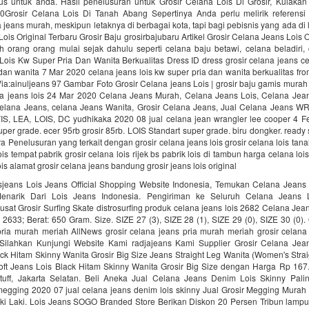
sus untuk anda. Hasil penelusuran untuk Grosir Celana Lois Di Grosir, Kulakan 
Grosir Celana Lois Di Tanah Abang Sepertinya Anda perlu melirik referensi
 jeans murah, meskipun letaknya di berbagai kota, tapi bagi pebisnis yang ada di l
ois Original Terbaru Grosir Baju grosirbajubaru Artikel Grosir Celana Jeans Lois O
h orang orang mulai sejak dahulu seperti celana baju betawi, celana beladiri, 
ois Kw Super Pria Dan Wanita Berkualitas Dress ID dress grosir celana jeans ce
dan wanita 7 Mar 2020 celana jeans lois kw super pria dan wanita berkualitas fro
ia:ainuljeans 97 Gambar Foto Grosir Celana jeans Lois | grosir baju gamis mura
a jeans lois 24 Mar 2020 Celana Jeans Murah, Celana Jeans Lois, Celana Jean
elana Jeans, celana Jeans Wanita, Grosir Celana Jeans, Jual Celana Jeans
, LEA, LOIS, DC yudhikaka 2020 08 jual celana jean wrangler lee cooper 4 
per grade. ecer 95rb grosir 85rb. LOIS Standart super grade. biru dongker. ready
a Penelusuran yang terkait dengan grosir celana jeans lois grosir celana lois tan
is tempat pabrik grosir celana lois rijek bs pabrik lois di tambun harga celana lo
is alamat grosir celana jeans bandung grosir jeans lois original
isjeans Lois Jeans Official Shopping Website Indonesia, Temukan Celana Jeans
narik Dari Lois Jeans Indonesia. Pengiriman ke Seluruh Celana Jeans 
Pusat Grosir Surfing Skate distrosurfing produk celana jeans lois 2682 Celana Jea
 2633; Berat: 650 Gram. Size. SIZE 27 (3), SIZE 28 (1), SIZE 29 (0), SIZE 30 (0). Q
ria murah meriah AllNews grosir celana jeans pria murah meriah grosir celana 
Silahkan Kunjungi Website Kami radjajeans Kami Supplier Grosir Celana Jea
ck Hitam Skinny Wanita Grosir Big Size Jeans Straight Leg Wanita (Women's Stra
oft Jeans Lois Black Hitam Skinny Wanita Grosir Big Size dengan Harga Rp 167.
Stuff, Jakarta Selatan. Beli Aneka Jual Celana Jeans Denim Lois Skinny Pal
egging 2020 07 jual celana jeans denim lois skinny Jual Grosir Megging Murah
ki Laki. Lois Jeans SOGO Branded Store Berikan Diskon 20 Persen Tribun lampu