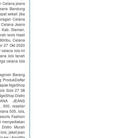
n Celana jeans
 Jeans Bandung
at sekali jika
Juragan Celana
ir Celana Jeans
, Kab. Sleman.
rah levis Hasil
0ribu. Celana
er 27 Okt 2020
celana lois ini
ana lois tanah
rga celana lois
agrosir Barang
g ProdukDaftar
 lapak NgeShop‎
ois Size 27 38
 NgeShop Distro
LANA JEANS
 000, reseller
lana 505, lois,
sesoris Fashion
ami menyediakan
 Distro Murah
 lois; jaket jean
ois kw | Amalfila