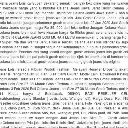
elana Jeans Lois Kw Super. Sekarang semakin banyak toko oline yang menwarka
an berbagai harga yang Distributor Celana Jeans Jawa Barat Grosir Celana
og 17 Mar 2020 Anda lagi mencari Distributor Celana Jeans Jawa Barat ? nah tep
ng ke website grosir celana jeans wanita lois. Jual Grosir Celana Jeans Lois 
dia tokopedia juragancelanamur grosir celana jeans lois 23 Jun 2020 Jual Gros
Celana Jeans dengan harga Rp 85. 000 dari toko online Juragan Celana Murah
celana jeans lois murah levis kisaran harga Rp 90ribu grosir celana jeans lois mu
al GROSIR CELANA JEANS LOIS MURAH LEVIS menemukan 5 barang harga Rp 9
 Super Pria dan Wanita Berkualitas & Terbaru celana jeans lois standar kw sup
s celana jeans lois ini sangat bagus dan ketahannya pun Khusus pembelian grosir 
dapatkan Penelusuran yang terkait dengan grosir celana jeans lois grosir cel
elana jeans lois tempat pabrik grosir celana lois rijek bs pabrik lois di tambun ha
celana jeans lois alamat grosir celana jeans bandung grosir jeans lois original
eans Lois Tersedia Ribuan Produk Fashion | Melayani Reseller Dropship‎ jakart
aransi Pengembalian 30 Hari. Bisa Ganti Ukuran Model Lain. Download Katalo
oginGaransi Retur 30 Hari Celana Jeans Lois Size 27 38 Murah Grosir Terbaru di
eans Lois Size 27 38 Murah Grosir Terbaru di lapak bukalapak Celana Jeans L
erbaru 3 Feb 2020 Beli Celana Jeans Lois Size 27 38 Murah Grosir Terbaru dari
p11 Kudus hanya di Bukalapak. DISKON BAGI RESELLER CE
rahbandung Jeans Standar ( Levis, Lois, Wrangler dll). Harga Dasar Rp. 145.
reseller dropshiper celana jeans, grosir celana jeans. Foto Paket grosir & ecer ce
 DC, chino pant, dll 75rb forum. detik Bursa Jual Beli Jual Beli Pakaian & Ak
020 grosir & ecer celana 505, lois, wrangler, psd, DC, chino pant, dll 75rb. k
el celana jeans kw super dengan Jual Jeans Lois Slim Fit | Grosir Jaket
o Celana celana Pria jaket lois slim fit; lois slimfit; Jaket lois; jaket jeans slimfit pria
jaket distro slim murah; grosir celana jeans lois; distro slim fitt; produk jual jeans l