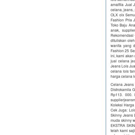
amalfila Jual
celana, jeans, 
OLX olx Semua 
Fashion Pria 
Toko Baju Ana
anak, suppl
Rekomendasi G
dituliskan ole
wanita yang d
Fashion 25 Se
ini, kami aka
jual celana j
Jeans Lois Jua
celana lois ta
harga celana l
Celana Jeans L
Distrokamila 
Rp113. 000. K
supplierjeansm
Koleksi Harga 
Cek Juga: Lois
Skinny Jeans L
muda skinny w
EKSTRA SKINNY
telah kami saj