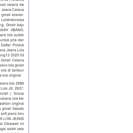
osir celana kw
sir Jeans Celana
 grosir eceran.
 LoisIndonesia
g, Grosir baju
TANAH ABANG.
ans lois sudah
 untuk pria dan
 Daftar Produk
ana Jeans Lois
dung13 2020 03
 Grosir Celana
ans lois grosir
 lois di tambun
 lois original
jeans lois 2686
Lois JS. 2637.
smurah | Scoop
celana lois kw.
ashion original
a grosir Sepatu
soft jeans biru
ANA LOIS JEANS
si Dibawah ini
agai salah satu