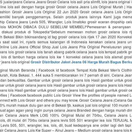
ualanjeans Celana Jeans Grosir Celana lois asli pria slimfit, lois jeans original 
ine lois asli dengan harga grosir Grosir celana Jeans Lois Original Murah | H
fashion Grosir Jeans Lois Original 22 Jun 2020 Grosir celana Jeans Lois Origin
emiliki banyak penggemarnya. Selain produk jeans lainnya Kami juga mema
ip Celana jeans Levis 505, Wrangler, Lois limatoko grosir eceran dropship cela
r lois MOHON DIBACA DULU SEBELUM MEMBELI*Pemesanan & penanyaan 
 diskusi produk di Tokopedia*Sebelum memesan mohon grosir celana lois ri
 Bekasi Bikin bikinsandang id tag grosir celana lois rijek 17 Jan 2020 Konvek
 saat saat ini, nyaris semua kalangan di Indonesia kenakan celana jeans u
 Online Lois Jeans Official Shop Jual Lois Jeans Pria Original Penelusuran yang
eans lois grosir celana lois tanah abang pabrik celana jeans lois tempat pabrik gr
k lois di tambun harga celana lois kw 1 konveksi celana jeans lois alamat gros
 jeans lois original
Grosir Distributor Jaket Jeans 06 Harga Murah Bagus Berku
iginal Murah Beranda | Facebook id facebook Tempat Kota Bekasi Men's Clothi
Murah, Kota Bekasi. 1. 444 suka 5 membicarakan ini 7 pernah di sini. Celana Jean
an berkualitas. Gambar untuk grosir celana jeans lois Hasil gambar untuk gros
bar untuk grosir celana jeans lois Hasil gambar untuk grosir celana jeans lois Has
jeans lois Hasil gambar untuk grosir celana jeans lois Hasil gambar untuk grosir ce
ofiles | Facebook facebook public Lois Grosir View the profiles of people named Lo
nnect with Lois Grosir and others you may know. Grosir Celana Jeans (Celana Gaul
100% murah masuk dulu gan ane di Bekasi fjb. kaskus jual lois original 100 murah
Buat agan agan yang ingin punya celana Jeans Branded dengan harga murah dim
an Celana Jeans Merk LOIS 100% Original Mulai dri 70rbu, Celana Jeans Le
 lois, dll mulai dri 70rbu celana jeans levis 505 501 wrangler lea lois TERJUAL M
evis 505, 501, wrangler, lea, lois, dll, buat kedepanya ane order lagi deh ta
osir Celana Jeans Lois Kw Super – Ainul Jeans – Medium grosir celana jeans lois 