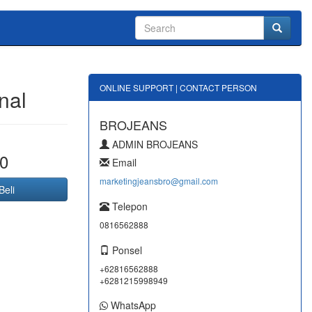
ONLINE SUPPORT | CONTACT PERSON
nal
BROJEANS
ADMIN BROJEANS
0
Email
marketingjeansbro@gmail.com
Beli
Telepon
0816562888
Ponsel
+62816562888
+6281215998949
WhatsApp