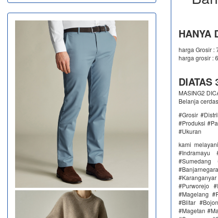
HANYA D
harga Grosir :
harga grosir : 
DIATAS 3
MASING2 DICAM
Belanja cerda
#Grosir #Dist
#Produksi #Pa
#Ukuran
kami melayan
#Indramayu 
#Sumedang #
#Banjarnega
#Karanganya
#Purworejo 
#Magelang #P
#Blitar #Boj
#Magetan #Ma