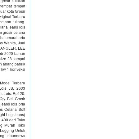
grosir kulakan
 tempat tempat
uar kota Grosir
riginal Terbaru
celana tukang.
lana jeans lois
m grosir celana
h bajumuraharfa
s Wanita, Jual
 WRANGLER, LEE
Feb 2020 bahan
 size 28 sampai
ah abang pabrik
is kw 1 konveksi
 Model Terbaru
Lois JS. 2633
ns Lois. Rp120.
ty. Beli Grosir
jeans lois pria
ns Celana Soft
ight Leg Jeans)
 400 dari Toko
ing Murah Toko
 Legging Untuk
ng. tribunnews