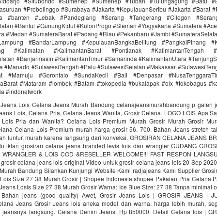
idoarjo #Situbondo #Sumenep #Sumenep #Tuban #Tulungagung #Batu #Bl
asuruan #Probolinggo #Surabaya #Jakarta #KepulauanSeribu #Jakarta #Barat #
ra #banten #Lebak #Pandeglang #Serang #Tangerang #Cilegon #Seran
latan #Bantul #GunungKidul #KulonProgo #Sleman #Yogyakarta #Sumatera #Ac
ra #Medan #SumateraBarat #Padang #Riau #Pekanbaru #Jambi #SumateraSelat
Lampung #BandarLampung #KepulauanBangkaBelitung #PangkalPinang #K
ang #Kalimatan #KalimantanBarat #Pontianak #KalimantanTengah #
latan #Banjarmasin #KalimantanTimur #Samarinda #KalimantanUtara #TanjungS
a #Manado #SulawesiTengah #Palu #SulawesiSelatan #Makassar #SulawesiTen
rat #Mamuju #Gorontalo #SundaKecil #Bali #Denpasar #NusaTenggaraT
aBarat #Mataram #lombok #Batam #tokopedia #bukalapak #olx #tokobagus #ka
nia #indonetwork
 Jeans Lois Celana Jeans Murah Bandung celanajeansmurahbandung p galeri j
Jeans Lois, Celans Pria, Celana Jeans Wanita, Grosir Celana. LOGO LOIS Apa S
 Lois Pria dan Wanita? Celana Lois Premium Murah Grosir Murah Grosir Mu
ana Celana Lois Premium murah harga grosir 56. 700. Bahan Jeans stretch ta
dah luntur, murah karena langsung dari konveksi. GROSIRAN CELANA JEANS 
lo iklan grosiran celana jeans branded levis lois dan wrangler GUDANG GR
S, WRANGLER & LOIS COD &RESELLER WELCOME!!! FAST RESPON LANGS
osir celana jeans lois original Video untuk grosir celana jeans lois 20 Sep 202
Murah Bandung Silahkan Kunjungi Website Kami radjajeans Kami Supplier Grosi
Lois Size 27 38 Murah Grosir | Shopee Indonesia shopee Pakaian Pria Celana 
eans Losis Size 27 38 Murah Grosir Warna: Ice Blue Size: 27 38 Tanpa minimal o
 Bahan jeans (good quality) Awet, Grosir Jeans Lois | GROSIR JEANS |
elana Jeans Grosir Jeans lois aneka model dan warna, harga lebih murah, sege
ir jeansnya langsung. Celana Denim Jeans. Rp 850000. Detail Celana lois | 