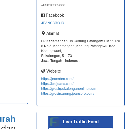
+62816562888
Facebook
JEANSBRO.ID
Alamat
Dk Kademangan Ds Kedung Patangewu Rt 11 Rw
6 No 5, Kademangan, Kedung Patangewu, Kec.
Kedungwuni,
Pekalongan, 51173
Jawa Tengah - Indonesia
Website
https://jeansbro.com/
https://brojeans.com/
https://grosirpekalonganonline.com
https://grosirsarung.jeansbro.com/
urah
Live Traffic Feed
 dan