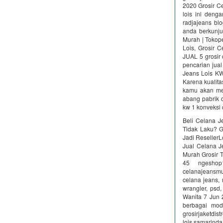
2020 Grosir C
lois ini deng
radjajeans bl
anda berkunju
Murah | Tokope
Lois, Grosir 
JUAL 5 grosir 
pencarian ju
Jeans Lois KW
Karena kualita
kamu akan men
abang pabrik c
kw 1 konveksi 
Beli Celana J
Tidak Laku? G
Jadi ResellerL
Jual Celana J
Murah Grosir T
45 ngesho
celanajeansmu
celana jeans, 
wrangler, psd,
Wanita 7 Jun 2
berbagai mod
grosirjaketdistr
lois samarinda; 