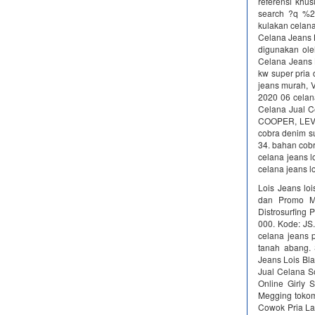
referensi khu
search ?q %20
kulakan celana
Celana Jeans L
digunakan ole
Celana Jeans L
kw super pria 
jeans murah, V
2020 06 celan
Celana Jual C
COOPER, LEVIS
cobra denim su
34. bahan cobr
celana jeans lo
celana jeans lo
Lois Jeans lo
dan Promo Me
Distrosurfing 
000. Kode: JS.
celana jeans p
tanah abang. 
Jeans Lois Bla
Jual Celana S
Online Girly 
Megging tokom
Cowok Pria La