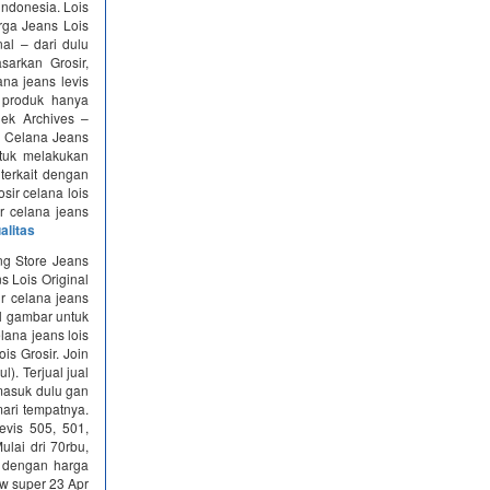
indonesia. Lois
arga Jeans Lois
al – dari dulu
sarkan Grosir,
na jeans levis
produk hanya
jek Archives –
si Celana Jeans
ntuk melakukan
 terkait dengan
osir celana lois
ir celana jeans
alitas
ng Store Jeans
s Lois Original
ir celana jeans
il gambar untuk
lana jeans lois
is Grosir. Join
). Terjual jual
 masuk dulu gan
ari tempatnya.
vis 505, 501,
ulai dri 70rbu,
pi dengan harga
kw super 23 Apr