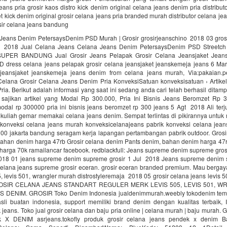
jeans pria grosir kaos distro kick denim original celana jeans denim pria distribut
t kick denim original grosir celana jeans pria branded murah distributor celana je
sir celana jeans bandung
 Jeans Denim PetersaysDenim PSD Murah | Grosir grosirjeanschino 2018 03 grosi
 2018 Jual Celana Jeans Celana Jeans Denim PetersaysDenim PSD Streetc
SUPER BANDUNG Jual Grosir Jeans Pelapak Grosir Celana Jeansjaket Jean
D dress celana jeans pelapak grosir celana jeansjaket jeanskemeja jeans 6 Ma
 jeansjaket jeanskemeja jeans denim from celana jeans murah, Via:pakaian.
elana Grosir Celana Jeans Denim Pria KonveksiSatuan konveksisatuan › Artikel
ia. Berikut adalah informasi yang saat ini sedang anda cari telah berhasil ditam
i sajikan artikel yang Modal Rp 300.000, Pria Ini Bisnis Jeans Beromzet Rp 
modal rp 300000 pria ini bisnis jeans beromzet rp 300 jeans 5 Agt 2018 Ali terju
 kuliah gemar memakai celana jeans denim. Sempat terlintas di pikirannya untuk 
 konveksi celana jeans murah konveksicelanajeans pabrik konveksi celana jea
.000 jakarta bandung seragam kerja lapangan pertambangan pabrik outdoor. Grosi
bahan denim harga 47rb Grosir celana denim Pants denim, bahan denim harga 47r
arga 70k ramailancar facebook. redblackfull: Jeans supreme denim supreme grosi
2018 01 jeans supreme denim supreme grosir 1 Jul 2018 Jeans supreme denim 
celana jeans supreme grosir eceran. grosir eceran branded premium. Mau bergaya
5, levis 501, wrangler murah distrostyleremaja 2018 05 grosir celana jeans levis 5
OSIR CELANA JEANS STANDART REGULER MERK LEVIS 505, LEVIS 501, W
DENIM. GROSIR Toko Denim Indonesia jualdenimmurah.weebly tokodenim temp
sli buatan indonesia, support memiliki brand denim dengan kualitas terbaik, 
 jeans. Toko jual grosir celana dan baju pria online | celana murah | baju murah
 X DENIM asrjeans.tokofly produk grosir celana jeans pendek x denim 