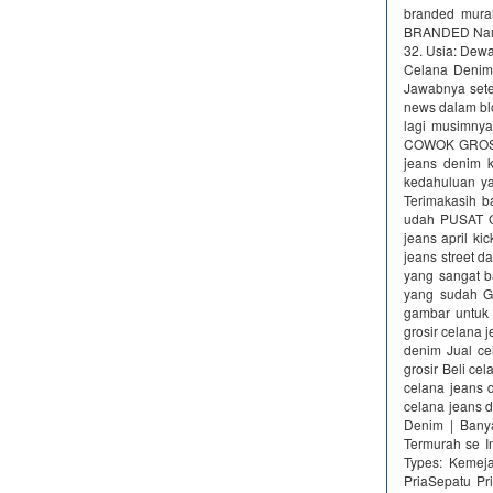
branded mura
BRANDED Nama 
32. Usia: Dew
Celana Denim
Jawabnya setel
news dalam blog
lagi musimnya
COWOK GROSI
jeans denim 
kedahuluan ya
Terimakasih b
udah PUSAT G
jeans april k
jeans street d
yang sangat b
yang sudah Ga
gambar untuk 
grosir celana 
denim Jual ce
grosir Beli ce
celana jeans 
celana jeans d
Denim | Banya
Termurah se I
Types: Kemeja
PriaSepatu Pri