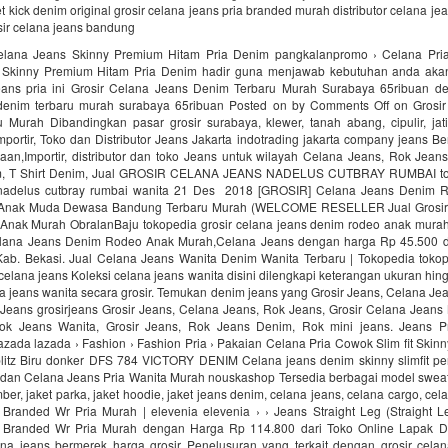
t kick denim original grosir celana jeans pria branded murah distributor celana je
sir celana jeans bandung
Celana Jeans Skinny Premium Hitam Pria Denim pangkalanpromo › Celana Pri
 Skinny Premium Hitam Pria Denim hadir guna menjawab kebutuhan anda akan
jeans pria ini Grosir Celana Jeans Denim Terbaru Murah Surabaya 65ribuan delt
denim terbaru murah surabaya 65ribuan Posted on by Comments Off on Grosi
 Murah Dibandingkan pasar grosir surabaya, klewer, tanah abang, cipulir, jati
portir, Toko dan Distributor Jeans Jakarta indotrading jakarta company jeans Ber
aan,Importir, distributor dan toko Jeans untuk wilayah Celana Jeans, Rok Jean
m, T Shirt Denim, Jual GROSIR CELANA JEANS NADELUS CUTBRAY RUMBAI tok
 nadelus cutbray rumbai wanita 21 Des 2018 [GROSIR] Celana Jeans Denim R
a Anak Muda Dewasa Bandung Terbaru Murah (WELCOME RESELLER Jual Grosir
nak Murah ObralanBaju tokopedia grosir celana jeans denim rodeo anak mur
elana Jeans Denim Rodeo Anak Murah,Celana Jeans dengan harga Rp 45.500 da
Kab. Bekasi. Jual Celana Jeans Wanita Denim Wanita Terbaru | Tokopedia tokop
celana jeans Koleksi celana jeans wanita disini dilengkapi keterangan ukuran hin
na jeans wanita secara grosir. Temukan denim jeans yang Grosir Jeans, Celana Je
 Jeans grosirjeans Grosir Jeans, Celana Jeans, Rok Jeans, Grosir Celana Jeans
ok Jeans Wanita, Grosir Jeans, Rok Jeans Denim, Rok mini jeans. Jeans P
Lazada lazada › Fashion › Fashion Pria › Pakaian Celana Pria Cowok Slim fit Ski
oblitz Biru donker DFS 784 VICTORY DENIM Celana jeans denim skinny slimfit pen
 dan Celana Jeans Pria Wanita Murah nouskashop Tersedia berbagai model sweat
mber, jaket parka, jaket hoodie, jaket jeans denim, celana jeans, celana cargo, ce
Branded Wr Pria Murah | elevenia elevenia › › Jeans Straight Leg (Straight L
 Branded Wr Pria Murah dengan Harga Rp 114.800 dari Toko Online Lapak Di
a jeans bermerek harga grosir Penelusuran yang terkait dengan grosir cela