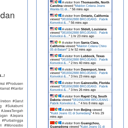
A visitor from
Thomasville, North
Carolina
viewed "
Maklon Celana Jeans
Wanita 01 di…
"
56 mins ago
 dan
A visitor from
Ontario, California
viewed "
0816562888 BROJEANS : Pabrik
Konveksi &…
"
56 mins ago
A visitor from
Slidell, Louisiana
viewed "
0816562888 BROJEANS : Pabrik
Konveksi &…
"
1 hr 23 mins ago
A visitor from
Santa Clara,
California
viewed "
Maklon Celana Chino
05 di Batam
"
1 hr 52 mins ago
A visitor from
Lubbock, Texas
viewed "
0816562888 BROJEANS : Pabrik
Konveksi &…
"
2 hrs 40 mins ago
A visitor from
Davenport, Iowa
viewed "
0816562888 BROJEANS : Pabrik
..!
Konveksi &…
"
3 hrs 23 mins ago
eksi #Produsen
A visitor from
Gainesville, Florida
viewed "
0816562888 BROJEANS : Pabrik
Alamat #Kantor
Konveksi &…
"
3 hrs 26 mins ago
A visitor from
Rapid City, South
Dakota
viewed "
0816562888 BROJEANS :
irebon #Garut
Pabrik Konveksi &…
"
4 hrs 8 mins ago
ng #Sukabumi
 #JawaTengah
A visitor from
Beijing
viewed
"
Kulot Jeans 01 di Sumedang
"
4 hrs 29
ogan #Jepara
mins ago
#Purbalingga
A visitor from
Guangzhou,
ri #Wonosobo
Guangdong
viewed "
Kulot Jeans 01 di