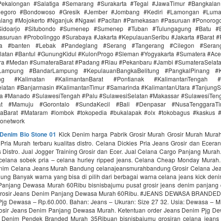
ekalongan #Salatiga #Semarang #Surakarta #Tegal #JawaTimur #Bangkala
onegoro #Bondowoso #Gresik #Jember #Jombang #Kediri #Lamongan #Lum
lang #Mojokerto #Nganjuk #Ngawi #Pacitan #Pamekasan #Pasuruan #Ponorogo
idoarjo #Situbondo #Sumenep #Sumenep #Tuban #Tulungagung #Batu #Bl
asuruan #Probolinggo #Surabaya #Jakarta #KepulauanSeribu #Jakarta #Barat #
ra #banten #Lebak #Pandeglang #Serang #Tangerang #Cilegon #Seran
latan #Bantul #GunungKidul #KulonProgo #Sleman #Yogyakarta #Sumatera #Ac
ra #Medan #SumateraBarat #Padang #Riau #Pekanbaru #Jambi #SumateraSelat
Lampung #BandarLampung #KepulauanBangkaBelitung #PangkalPinang #K
ang #Kalimatan #KalimantanBarat #Pontianak #KalimantanTengah #
latan #Banjarmasin #KalimantanTimur #Samarinda #KalimantanUtara #TanjungS
a #Manado #SulawesiTengah #Palu #SulawesiSelatan #Makassar #SulawesiTen
rat #Mamuju #Gorontalo #SundaKecil #Bali #Denpasar #NusaTenggaraT
Barat #Mataram #lombok #tokopedia #bukalapak #olx #tokobagus #kaskus #a
donetwork
 Denim Bio Stone 01
Kick Denim harga Pabrik Grosir Murah Grosir Murah Mura
ria Murah terbaru kualitas distro. Celana Dickies Pria Jeans Grosir dan Ecera
 Distro. Jual Jogger Training Grosir dan Ecer. Jual Celana Cargo Panjang Mura
celana sobek pria – celana hurley ripped jeans. Celana Cheap Monday Murah.
nim Celana Jeans Murah Bandung celanajeansmurahbandung Grosir Celana Je
ung Banyak warna yang bisa di pilih dari berbagai warna celana jeans kick deni
anjang Dewasa Murah 60Ribu bisnisbajumu pusat grosir jeans denim panjan
 Grosir Jeans Denim Panjang Dewasa Murah 60Ribu. #JEANS DEWASA BRANDED
jg Dewasa – Rp.60.000. Bahan: Jeans – Ukuran: Size 27 32. Usia: Dewasa – Mi
rosir Jeans Denim Panjang Dewasa Murah. Ketentuan order Jeans Denim Pjg De
 Denim Pendek Branded Murah 35Ribuan bisnisbajumu grosiran celana jeans