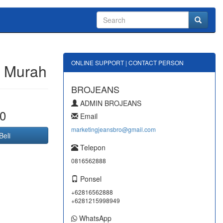
ONLINE SUPPORT | CONTACT PERSON
2 Murah
BROJEANS
ADMIN BROJEANS
0
Email
marketingjeansbro@gmail.com
Beli
Telepon
0816562888
Ponsel
+62816562888
+6281215998949
WhatsApp