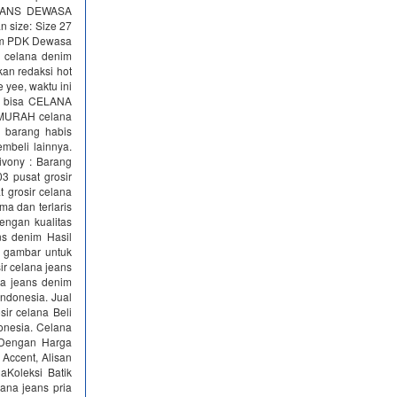
#JEANS DEWASA
 size: Size 27
nim PDK Dewasa
 celana denim
kan redaksi hot
e yee, waktu ini
pa bisa CELANA
MURAH celana
 barang habis
mbeli lainnya.
ivony : Barang
 pusat grosir
 grosir celana
ma dan terlaris
engan kualitas
ns denim Hasil
l gambar untuk
ir celana jeans
na jeans denim
Indonesia. Jual
ir celana Beli
donesia. Celana
k Dengan Harga
Accent, Alisan
aKoleksi Batik
lana jeans pria