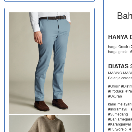
Bah
HANYA D
harga Grosir :
harga grosir : 
DIATAS 3
MASING-MASING
Belanja cerda
#Grosir #Dist
#Produksi #Pa
#Ukuran
kami melayan
#Indramayu 
#Sumedang #
#Banjarnega
#Karanganya
#Purworejo 