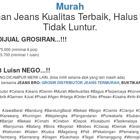
Murah
an Jeans Kualitas Terbaik, Halus
Tidak Luntur.
IJUAL GROSIRAN...!!!
 75.000 (minimal 6 pcs)
65.700 (minimal 1 lusin)
 Luisn NEGO...!!
 DICAMPUR MERK LAIN. (bisa milih selama stok yang lain masih ada)
s bersama
JEANS BRO:
GROSIR
DISTRIBUTOR JEANS TERMURAH
, BUKTIKAN.
ributor #Celana #Jeans #Denim #Murah #Berkualitas #Bagus #Terpercaya #Konv
brik #Garmen #Jual #Pusat #Agen #Harga #Order #Toko #Pesan #Usaha #Info #
i #JawaBarat #Bandung #BandungBarat #Bekasi #Bogor #Ciamis #Cianjur #C
#Karawang #Kuningan #Majalengka #Pangandaran #Purwakarta #Suba
Banjar #Bekasi #Cimahi #Cirebon #Depok #Sukabumi #Tasikmalaya
ra #Banyumas #Batang #Blora #Boyolali #Brebes #Cilacap #Demak #Grob
r #Kebumen #Klaten #Kudus #Magelang #Pati #Pekalongan #Pemalang 
#Rembang #Semarang #Sragen #Sukoharjo #Tegal #Temanggung #Wonogi