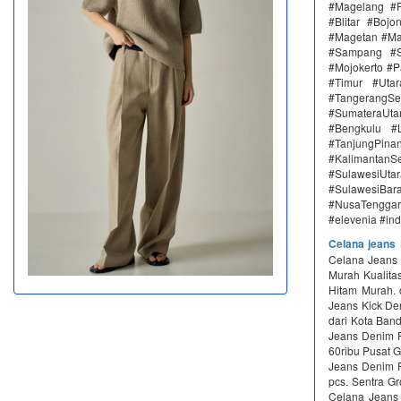
#Magelang #P
#Blitar #Boj
#Magetan #Ma
#Sampang #S
#Mojokerto #P
#Timur #Uta
#TangerangSe
#SumateraUta
#Bengkulu #
#TanjungPin
#KalimantanSe
#SulawesiUtar
#SulawesiBa
#NusaTenggara
#elevenia #in
Celana jeans
Celana Jeans P
Murah Kualitas
Hitam Murah. 
Jeans Kick De
dari Kota Band
Jeans Denim P
60ribu Pusat
Jeans Denim P
pcs. Sentra G
Celana Jeans