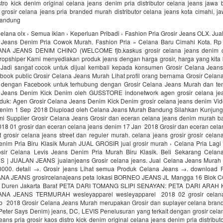
stro kick denim original celana jeans denim pria distributor celana jeans jawa b
 grosir celana jeans pria branded murah distributor celana jeans kota cimahi, ja
bandung
elana olx › Semua iklan › Keperluan Pribadi › Fashion Pria Grosir Jeans OLX. Jua
 Jeans Denim Pria Cowok Murah. Fashion Pria » Celana Baru Cimahi Kota. Rp 
A JEANS DENIM CHINO (WELCOME fjb.kaskus grosir celana jeans denim 
dropshiper Kami menyediakan produk jeans dengan harga grosir, harga yang kita 
Jadi sangat cocok untuk dijual kembali kepada konsumen Grosir Celana Jeans 
book public Grosir Celana Jeans Murah Lihat profil orang bernama Grosir Celan
 dengan Facebook untuk terhubung dengan Grosir Celana Jeans Murah dan te
 Jeans Denim Kick Denim oleh GUSSTORE indonetwork agen grosir celana je
oduk: Agen Grosir Celana Jeans Denim Kick Denim grosir celana jeans denim Vide
denim 1 Sep 2018 Diupload oleh Celana Jeans Murah Bandung Silahkan Kunjung
mi Supplier Grosir Celana Jeans Grosir dan eceran celana jeans denim murah ba
2018 01 grosir dan eceran celana jeans denim 17 Jan 2018 Grosir dan eceran cel
t grosir celana jeans street dan reguler murah. celana jeans grosir grosir cela
enim Pria Biru Klasik Murah JUAL GROSIR jual grosir murah › Celana Pria Lagi
sir Celana Levis Jeans Denim Pria Murah Biru Klasik. Beli Sekarang Celana
 | JUALAN JEANS jualanjeans Grosir celana jeans. Jual Celana Jeans Murah
000. detail →. Grosir jeans Lihat semua Produk Celana Jeans →. download
A JEANS grosircelanajeans peta lokasi BORNEO JEANS JL Mangga 16 Blok CC
g Duren Jakarta Barat PETA DARI TOMANG SLIPI SENAYAN: PETA DARI ARA
NA JEANS TERMURAH wesleyapparel wesleyapparel 2018 02 grosir celana
eb 2018 Grosir Celana Jeans Murah merupakan Grosir dan suplayer celana brand
eter Says Denim) jeans, DC, LEVIS Penelusuran yang terkait dengan grosir cela
jeans pria grosir kaos distro kick denim original celana jeans denim pria distribut