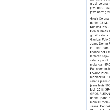
grosir celana 
jawa barat jake
jawa barat gro
Grosir Celana
denim 28 Mar
Kualitas KW 
Denim Dress I
grosir celana
Gambar Foto C
Jeans Denim Pr
ini telah kam
finance.detik 
lantaran sejak
celana pabrik
mulai dari 85
Pants denim, 
LAURA PANT, h
redblackfull 
celana jeans 
jeans levis 50
Mei 2018 GR
GROSIR JEANS 
denim jeans a
memiliki merek
Jeans Pendek