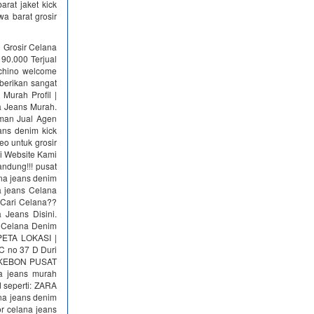
arat jaket kick
wa barat grosir
l Grosir Celana
90.000 Terjual
chino welcome
berikan sangat
Murah Profil |
a Jeans Murah.
man Jual Agen
ans denim kick
o untuk grosir
i Website Kami
ndung!!! pusat
ana jeans denim
na jeans Celana
 Cari Celana??
 Jeans Disini.
 Celana Denim
 PETA LOKASI |
 no 37 D Duri
H KEBON PUSAT
 jeans murah
 seperti: ZARA
na jeans denim
or celana jeans