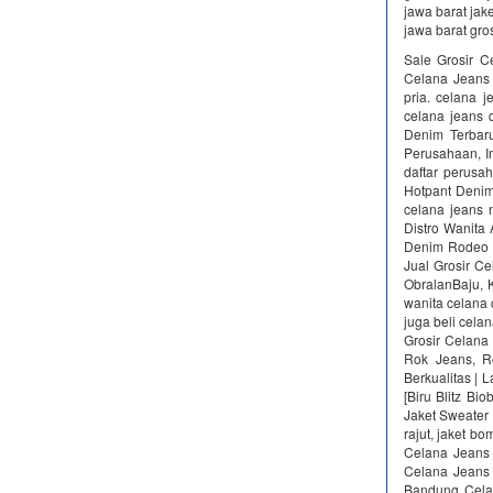
jawa barat jake
jawa barat gro
Sale Grosir 
Celana Jeans
pria. celana 
celana jeans 
Denim Terbaru
Perusahaan, Im
daftar perusah
Hotpant Deni
celana jeans
Distro Wanit
Denim Rodeo A
Jual Grosir C
ObralanBaju, 
wanita celana 
juga beli cela
Grosir Celana
Rok Jeans, R
Berkualitas | 
[Biru Blitz Bi
Jaket Sweater
rajut, jaket bo
Celana Jeans 
Celana Jeans
Bandung Celan