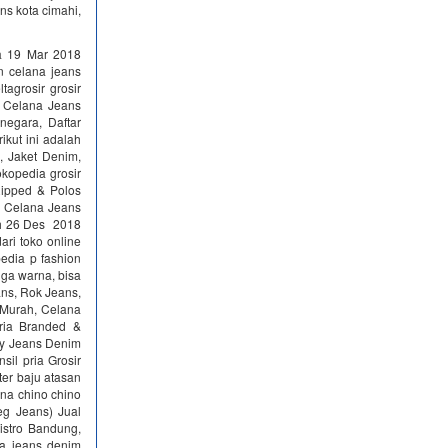
ans kota cimahi,
a 19 Mar 2018
 celana jeans
agrosir grosir
r Celana Jeans
negara, Daftar
ikut ini adalah
s, Jaket Denim,
opedia grosir
ipped & Polos
 Celana Jeans
ah 26 Des 2018
ri toko online
edia p fashion
gga warna, bisa
ans, Rok Jeans,
 Murah, Celana
ria Branded &
nny Jeans Denim
sil pria Grosir
er baju atasan
lana chino chino
eg Jeans) Jual
stro Bandung,
na jeans denim