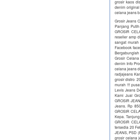
grosir kaos di
denim original
celana jeans 
Grosir Jeans C
Panjang Putih
GROSIR CELAN
reseller amp 
sangat murah 
Facebook face
Bergabunglah
Grosir Celana
denim Info Pr
celana jeans 
radjajeans Ka
grosir distro 
murah !!! pusa
Levis Jeans D
Kami Jual Gro
GROSIR JEANS
Jeans. Rp 850
GROSIR CELAN
Kepa. Tanjun
GROSIR CELA
tersedia 20 F
JEANS, PSD (P
grosir celana 