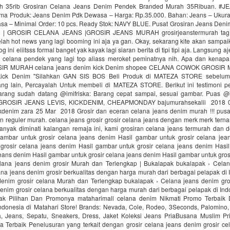
h 35rib Grosiran Celana Jeans Denim Pendek Branded Murah 35Ribuan. 
Produk: Jeans Denim Pdk Dewasa – Harga: Rp.35.000. Bahan: Jeans – Ukuran
asa – Minimal Order: 10 pcs. Ready Stok: NAVY BLUE. Pusat Grosiran Jeans De
 | GROSIR CELANA JEANS |GROSIR JEANS MURAH grosirjeanstermurah tag
ah hot news yang lagi booming ini aja ya gan. Okay, sekarang kite akan sampai
 ini eiiitsss formal banget yak kayak lagi siaran berita di tipi tipi aja. Langsung aj
 celana pendek yang lagi top aliass meroket peminatnya nih. Apa dan kena
R MURAH celana jeans denim kick Denim shopee CELANA COWOK GROSIR 
kick Denim "Silahkan GAN SIS BOS Beli Produk di MATEZA STORE sebelum
ng lain, Percayalah Untuk membeli di MATEZA STORE. Berikut ini testimoni pe
arang sudah datang @imifriska: Barang cepat sampai, sesuai gambar. Puas @
ROSIR JEANS LEVIS, KICKDENIM, CHEAPMONDAY bajumurahsekalii 2018 03
ickdenim zara 25 Mar 2018 Grosir dan eceran celana jeans denim murah !!! pusat
an reguler murah. celana jeans grosir grosir celana jeans dengan merk merk terna
anyak diminati kalangan remaja ini, kami grosiran celana jeans termurah dan d
mbar untuk grosir celana jeans denim Hasil gambar untuk grosir celana jea
grosir celana jeans denim Hasil gambar untuk grosir celana jeans denim Hasi
jeans denim Hasil gambar untuk grosir celana jeans denim Hasil gambar untuk gros
lana jeans denim grosir Murah dan Terlengkap | Bukalapak bukalapak › Cela
lana jeans denim grosir berkualitas dengan harga murah dari berbagai pelapak di 
denim grosir celana Murah dan Terlengkap bukalapak › Celana jeans denim gros
enim grosir celana berkualitas dengan harga murah dari berbagai pelapak di In
k Pilihan Dan Promonya‎ mataharimall celana denim‎ Nikmati Promo Terbai
ndonesia di Matahari Store! Brands: Nevada, Cole, Rodeo, 3Seconds, Palomino, 
, Jeans, Sepatu, Sneakers, Dress, Jaket Koleksi Jeans PriaBusana Muslim Pri
a Terbaik Penelusuran yang terkait dengan grosir celana jeans denim grosir ce