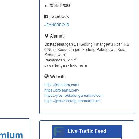
+62816562888
Facebook
JEANSBRO.ID
Alamat
Dk Kademangan Ds Kedung Patangewu Rt 11 Rw
6 No 5, Kademangan, Kedung Patangewu, Kec.
Kedungwuni,
Pekalongan, 51173
Jawa Tengah - Indonesia
Website
https://jeansbro.com/
https://brojeans.com/
https://grosirpekalonganonline.com
https://grosirsarung.jeansbro.com/
emium
Live Traffic Feed