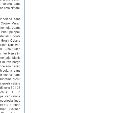
or celana jeans
ans kota cimahi,
r celana jeans
h Cowok Murah
skemeja Jeans
r 2018 pelapak
pelapak Update
 Grosir Celana
pilkan. Dibawah
300 Juta Bulan
n ke bisnis ini
menjajal bisnis
ns murah harga
r celana denim
b celana jeans
r celana jeans
supreme grosir
 grosir celana
05 levis 501 25
RANGLER, LEA
at cari celana
Indonesia juga
. GROSIR Celana
Bahan: Garmen