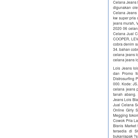
Celana Jeans L
digunakan ole
Celana Jeans L
kw super pria 
jeans murah, V
2020 06 celan
Celana Jual C
COOPER, LEVIS
cobra denim su
34. bahan cobr
celana jeans lo
celana jeans lo
Lois Jeans lo
dan Promo Me
Distrosurfing 
000. Kode: JS.
celana jeans p
tanah abang. 
Jeans Lois Bla
Jual Celana S
Online Girly 
Megging tokom
Cowok Pria La
Bisnis Market
tersedia di 
bukanlapak ?s 