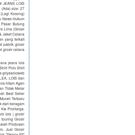
NEW JEANS LOIS
Ada) size: 27
 (Lagi Kosong)
tku News Hukum
i Pasar Butung
a Lima (Grosir
 & Jaket Celana
n yang terkait
t pabrik grosir
at grosir celana
ana jeans lois
irt Polo Shirt
s griyasoloweb
, LEA, LOIS dan
evis hitam Agen
an Tidak Melar
sh Best Seller
a Murah Terbaru
ik dari beragam
s Kw ProHarga.
 lois | grosir
 touring Grosir
adalah Produsen
. Jual Grosir
is "Skinny Fit"