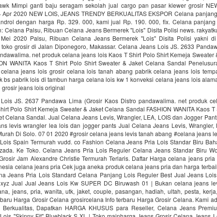
awk Mimpi ganti baju seragam sekolah jual cargo pan pasar klewer grosir 
 4 Apr 2020 NEW LOIS, JEANS TRENDY BERKUALITAS EKSPOR Celana panjang (
androl dengan harga Rp. 329. 000, kami jual Rp. 190. 000, fix. Celana panjang
n: Celana Palsu, Ribuan Celana Jeans Bermerek "Lois" Disita Polisi news. rakya
 Mei 2020 Palsu, Ribuan Celana Jeans Bermerek "Lois" Disita Polisi yakni d
 toko grosir di Jalan Diponegoro, Makassar. Celana Jeans Lois JS. 2633 Pandaw
ndawalima. net produk celana jeans lois Kaos T Shirt Polo Shirt Kemeja Sweater
N WANITA Kaos T Shirt Polo Shirt Sweater & Jaket Celana Sandal Penelusura
celana jeans lois grosir celana lois tanah abang pabrik celana jeans lois tempa
ek bs pabrik lois di tambun harga celana lois kw 1 konveksi celana jeans lois alam
rosir jeans lois original
Lois JS. 2637 Pandawa Lima (Grosir Kaos Distro pandawalima. net produk cel
hirt Polo Shirt Kemeja Sweater & Jaket Celana Sandal FASHION WANITA Kaos T Sh
et Celana Sandal. Jual Celana Jeans Levis, Wrangler, LEA, LOIS dan Jogger Pant
ans levis wrangler lea lois dan jogger pants Jual Celana Jeans Levis, Wrangler
urah Di Solo. 07 01 2020 #grosir celana jeans levis tanah abang #celana jeans l
Lois Spain Termurah vudd. co Fashion Celana Jeans Pria Lois Standar Biru Bah
azada. Ke Toko. Celana Jeans Pria Lois Reguler Celana Jeans Standar Biru Wo
Grosir Jam Alexandre Christie Termurah Terlaris. Daftar Harga celana jeans pri
esia celana jeans pria Cek juga aneka produk celana jeans pria dan harga terba
na Jeans Pria Lois Standard Celana Panjang Lois Reguler Best Jual Jeans Loi
 xyz Jual Jual Jeans Lois Kw SUPER DC Biruwash 01 | Bukan celana jeans levis
na, jeans, pria, wanita, utk, jaket, couple, pasangan, hadiah, ultah, pesta, kerja,
rbaru Harga Grosir Celana grosircelana Info terbaru Harga Grosir Celana. Kami 
 Berkualitas, Dapatkan HARGA KHUSUS para Reseller, Celana Jeans Premium
ois "Skinny Fit" Blueblack S XL | Toko mainharga Jeans Grosir Celana Jeans Lo