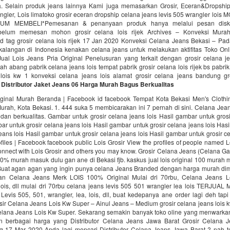
 Selain produk jeans lainnya Kami juga memasarkan Grosir, Eceran&Dropshi
ngler, Lois limatoko grosir eceran dropship celana jeans levis 505 wrangler lo
M MEMBELI*Pemesanan & penanyaan produk hanya melalui pesan disku
belum memesan mohon grosir celana lois rijek Archives – Konveksi Murah
d tag grosir celana lois rijek 17 Jan 2020 Konveksi Celana Jeans Bekasi – Pada
kalangan di Indonesia kenakan celana jeans untuk melakukan aktifitas Toko Onl
Jual Lois Jeans Pria Original Penelusuran yang terkait dengan grosir celana je
nah abang pabrik celana jeans lois tempat pabrik grosir celana lois rijek bs pabrik
lois kw 1 konveksi celana jeans lois alamat grosir celana jeans bandung gro
 Distributor Jaket Jeans 06 Harga Murah Bagus Berkualitas
iginal Murah Beranda | Facebook id facebook Tempat Kota Bekasi Men's Clothi
Murah, Kota Bekasi. 1. 444 suka 5 membicarakan ini 7 pernah di sini. Celana Jean
an berkualitas. Gambar untuk grosir celana jeans lois Hasil gambar untuk gros
bar untuk grosir celana jeans lois Hasil gambar untuk grosir celana jeans lois Has
jeans lois Hasil gambar untuk grosir celana jeans lois Hasil gambar untuk grosir ce
ofiles | Facebook facebook public Lois Grosir View the profiles of people named Lo
nnect with Lois Grosir and others you may know. Grosir Celana Jeans (Celana Gaul
100% murah masuk dulu gan ane di Bekasi fjb. kaskus jual lois original 100 murah
Buat agan agan yang ingin punya celana Jeans Branded dengan harga murah dim
an Celana Jeans Merk LOIS 100% Original Mulai dri 70rbu, Celana Jeans Le
 lois, dll mulai dri 70rbu celana jeans levis 505 501 wrangler lea lois TERJUAL M
evis 505, 501, wrangler, lea, lois, dll, buat kedepanya ane order lagi deh ta
osir Celana Jeans Lois Kw Super – Ainul Jeans – Medium grosir celana jeans lois 
elana Jeans Lois Kw Super. Sekarang semakin banyak toko oline yang menwarka
an berbagai harga yang Distributor Celana Jeans Jawa Barat Grosir Celana
og 17 Mar 2020 Anda lagi mencari Distributor Celana Jeans Jawa Barat ? nah tep