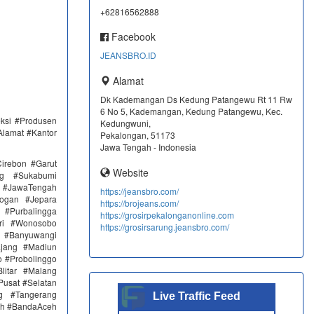
+62816562888
Facebook
JEANSBRO.ID
Alamat
Dk Kademangan Ds Kedung Patangewu Rt 11 Rw
6 No 5, Kademangan, Kedung Patangewu, Kec.
eksi #Produsen
Kedungwuni,
Alamat #Kantor
Pekalongan, 51173
Jawa Tengah - Indonesia
irebon #Garut
Website
ng #Sukabumi
 #JawaTengah
https://jeansbro.com/
ogan #Jepara
https://brojeans.com/
#Purbalingga
https://grosirpekalonganonline.com
ri #Wonosobo
https://grosirsarung.jeansbro.com/
n #Banyuwangi
ajang #Madiun
 #Probolinggo
itar #Malang
Pusat #Selatan
g #Tangerang
Live Traffic Feed
eh #BandaAceh