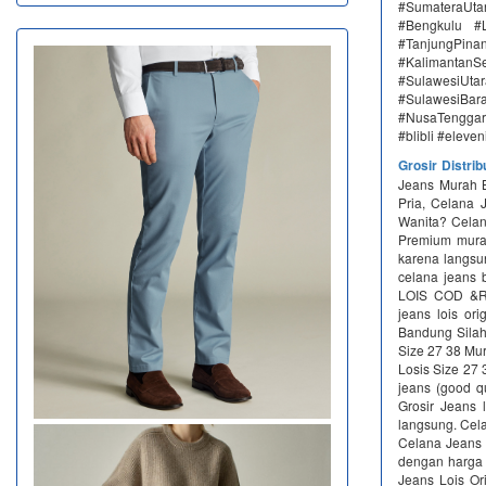
#SumateraUta
#Bengkulu #
#TanjungPin
#KalimantanSe
#SulawesiUtar
#SulawesiBa
#NusaTenggar
#blibli #eleve
Grosir Distri
Jeans Murah B
Pria, Celana 
Wanita? Celan
Premium murah
karena langs
celana jeans
LOIS COD &R
jeans lois or
Bandung Silah
Size 27 38 Mu
Losis Size 27 
jeans (good q
Grosir Jeans 
langsung. Cel
Celana Jeans Gr
dengan harga g
Jeans Lois Or