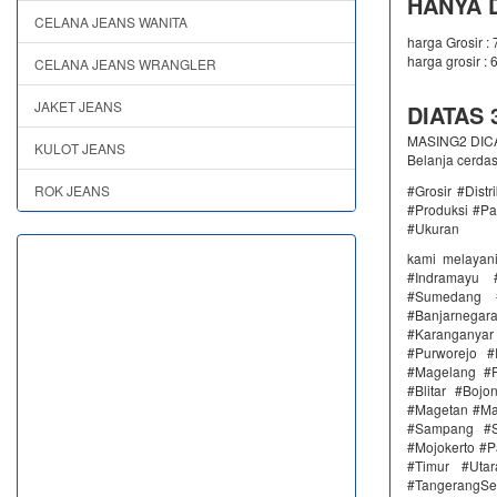
HANYA D
CELANA JEANS WANITA
harga Grosir :
harga grosir : 
CELANA JEANS WRANGLER
JAKET JEANS
DIATAS 3
MASING2 DICAM
KULOT JEANS
Belanja cerda
ROK JEANS
#Grosir #Dist
#Produksi #Pa
#Ukuran
kami melayan
#Indramayu 
#Sumedang #
#Banjarnega
#Karanganya
#Purworejo 
#Magelang #P
#Blitar #Boj
#Magetan #Ma
#Sampang #S
#Mojokerto #P
#Timur #Uta
#TangerangSe