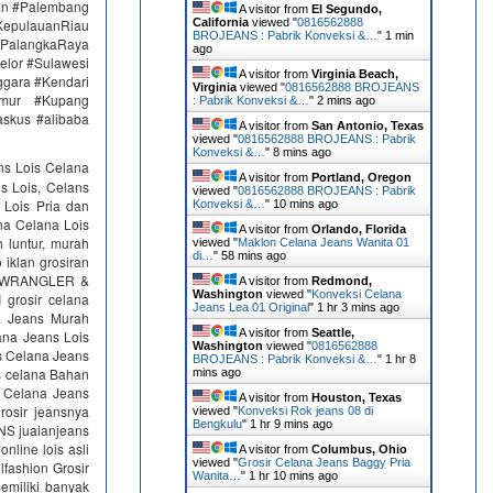
an #Palembang
A visitor from
El Segundo,
epulauanRiau
California
viewed "
0816562888
BROJEANS : Pabrik Konveksi &…
"
1 min
PalangkaRaya
ago
elor #Sulawesi
A visitor from
Virginia Beach,
ggara #Kendari
Virginia
viewed "
0816562888 BROJEANS
imur #Kupang
: Pabrik Konveksi &…
"
2 mins ago
skus #alibaba
A visitor from
San Antonio, Texas
viewed "
0816562888 BROJEANS : Pabrik
Konveksi &…
"
8 mins ago
ns Lois Celana
A visitor from
Portland, Oregon
s Lois, Celans
viewed "
0816562888 BROJEANS : Pabrik
 Lois Pria dan
Konveksi &…
"
10 mins ago
na Celana Lois
A visitor from
Orlando, Florida
 luntur, murah
viewed "
Maklon Celana Jeans Wanita 01
di…
"
58 mins ago
klan grosiran
S, WRANGLER &
A visitor from
Redmond,
Washington
viewed "
Konveksi Celana
rosir celana
Jeans Lea 01 Original
"
1 hr 3 mins ago
na Jeans Murah
A visitor from
Seattle,
ana Jeans Lois
Washington
viewed "
0816562888
s Celana Jeans
BROJEANS : Pabrik Konveksi &…
"
1 hr 8
cs celana Bahan
mins ago
s Celana Jeans
A visitor from
Houston, Texas
rosir jeansnya
viewed "
Konveksi Rok jeans 08 di
Bengkulu
"
1 hr 9 mins ago
NS jualanjeans
online lois asli
A visitor from
Columbus, Ohio
viewed "
Grosir Celana Jeans Baggy Pria
lfashion Grosir
Wanita…
"
1 hr 10 mins ago
emiliki banyak