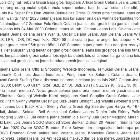
ois Original Terbaru Grosir Baju grosirbajubaru Artikel Grosir Celana Jeans Lois O
h orang orang mulai sejak dahulu seperti celana baju betawi, celana beladiri, 
ois Kw Super Pria Dan Wanita Berkualitas Dress ID dress grosir celana jeans ce
dan wanita 7 Mar 2020 celana jeans lois kw super pria dan wanita berkualitas fro
ia:ainuljeans 97 Gambar Foto Grosir Celana jeans Lois | grosir baju gamis mura
a jeans lois 24 Mar 2020 Celana Jeans Murah, Celana Jeans Lois, Celana Jean
elana Jeans, celana Jeans Wanita, Grosir Celana Jeans, Jual Celana Jeans
, LEA, LOIS, DC yudhikaka 2020 08 jual celana jean wrangler lee cooper 4 
per grade. ecer 95rb grosir 85rb. LOIS Standart super grade. biru dongker. ready
a Penelusuran yang terkait dengan grosir celana jeans lois grosir celana lois tan
is tempat pabrik grosir celana lois rijek bs pabrik lois di tambun harga celana lo
is alamat grosir celana jeans bandung grosir jeans lois original
isjeans Lois Jeans Official Shopping Website Indonesia, Temukan Celana Jeans
narik Dari Lois Jeans Indonesia. Pengiriman ke Seluruh Celana Jeans 
Pusat Grosir Surfing Skate distrosurfing produk celana jeans lois 2682 Celana Jea
 2633; Berat: 650 Gram. Size. SIZE 27 (3), SIZE 28 (1), SIZE 29 (0), SIZE 30 (0). Q
ria murah meriah AllNews grosir celana jeans pria murah meriah grosir celana 
Silahkan Kunjungi Website Kami radjajeans Kami Supplier Grosir Celana Jea
ck Hitam Skinny Wanita Grosir Big Size Jeans Straight Leg Wanita (Women's Stra
oft Jeans Lois Black Hitam Skinny Wanita Grosir Big Size dengan Harga Rp 167.
Stuff, Jakarta Selatan. Beli Aneka Jual Celana Jeans Denim Lois Skinny Pal
egging 2020 07 jual celana jeans denim lois skinny Jual Grosir Megging Murah
ki Laki. Lois Jeans SOGO Branded Store Berikan Diskon 20 Persen Tribun lampu
 5 Jan 2020 Owner SOGO Branded Store Sofyan Lim mengatakan, beberapa pr
SOGO Branded Store antara lain celana jeans, Konveksi Celana Jeans Lo
konveksi celana jeans lois Arti jegg apa maksud dari celana merek upgrade pasar