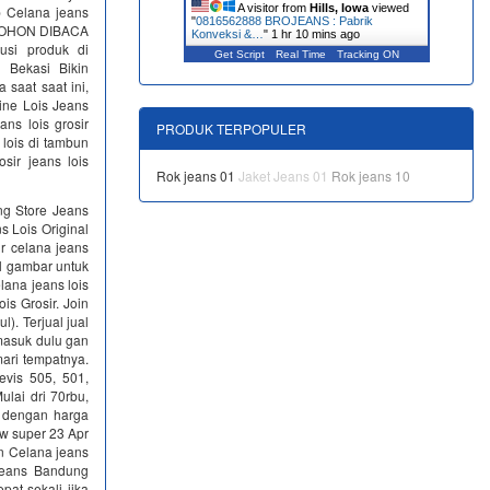
A visitor from
Hills, Iowa
viewed
p Celana jeans
"
0816562888 BROJEANS : Pabrik
is MOHON DIBACA
Konveksi &…
"
1 hr 10 mins ago
si produk di
Get Script
Real Time
Tracking ON
 Bekasi Bikin
 saat saat ini,
ine Lois Jeans
ans lois grosir
PRODUK TERPOPULER
 lois di tambun
sir jeans lois
Rok jeans 01
Jaket Jeans 01
Rok jeans 10
ng Store Jeans
s Lois Original
ir celana jeans
il gambar untuk
lana jeans lois
is Grosir. Join
). Terjual jual
 masuk dulu gan
ari tempatnya.
vis 505, 501,
ulai dri 70rbu,
pi dengan harga
kw super 23 Apr
n Celana jeans
 Jeans Bandung
at sekali jika