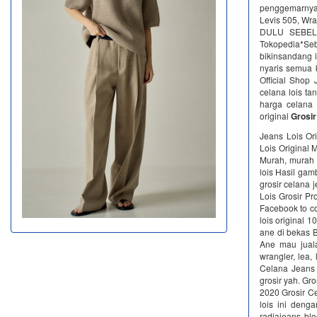
penggemarnya.
Levis 505, Wra
DULU SEBELU
Tokopedia*Se
bikinsandang i
nyaris semua 
Official Shop 
celana lois ta
harga celana 
original
Grosir
Jeans Lois Or
Lois Original 
Murah, murah d
lois Hasil gam
grosir celana 
Lois Grosir Pr
Facebook to co
lois original 
ane di bekas 
Ane mau jual
wrangler, lea,
Celana Jeans L
grosir yah. Gr
2020 Grosir C
lois ini deng
radjajeans bl