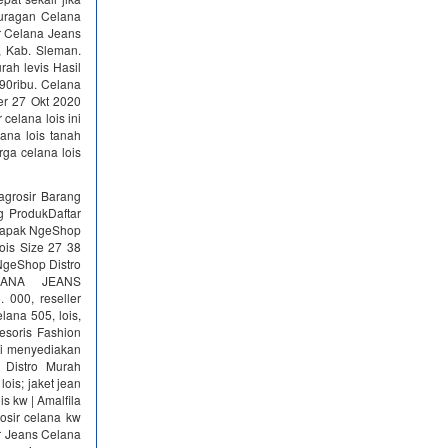
Juragan Celana
ir Celana Jeans
, Kab. Sleman.
rah levis Hasil
0ribu. Celana
er 27 Okt 2020
celana lois ini
ana lois tanah
rga celana lois
agrosir Barang
g ProdukDaftar
 lapak NgeShop‎
ois Size 27 38
 NgeShop Distro
LANA JEANS
 000, reseller
lana 505, lois,
sesoris Fashion
ami menyediakan
 Distro Murah
 lois; jaket jean
ois kw | Amalfila
osir celana kw
sir Jeans Celana