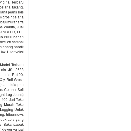
riginal Terbaru
celana tukang.
lana jeans lois
m grosir celana
h bajumuraharfa
s Wanita, Jual
 WRANGLER, LEE
Feb 2020 bahan
 size 28 sampai
ah abang pabrik
is kw 1 konveksi
 Model Terbaru
Lois JS. 2633
ns Lois. Rp120.
ty. Beli Grosir
jeans lois pria
ns Celana Soft
ight Leg Jeans)
 400 dari Toko
ing Murah Toko
 Legging Untuk
ng. tribunnews
oduk Lois yang
is BukanLapak
 klewer yg jual