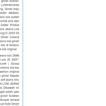
 grosir eceran.
 LoisIndonesia
g, Grosir baju
TANAH ABANG.
ans lois sudah
 untuk pria dan
 Daftar Produk
ana Jeans Lois
dung13 2020 03
 Grosir Celana
ans lois grosir
 lois di tambun
 lois original
jeans lois 2686
Lois JS. 2637.
smurah | Scoop
celana lois kw.
ashion original
a grosir Sepatu
soft jeans biru
ANA LOIS JEANS
si Dibawah ini
agai salah satu
grosir kulakan
 tempat tempat
uar kota Grosir