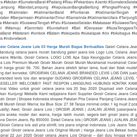
ra #Medan #SumateraBarat #Padang #Riau #Pekanbaru #Jambi #SumateraSelat
Lampung #BandarLampung #KepulauanBangkaBelitung #PangkalPinang #K
ang #Kalimatan #KalimantanBarat #Pontianak #KalimantanTengah #
latan #Banjarmasin #KalimantanTimur #Samarinda #KalimantanUtara #TanjungS
a #Manado #SulawesiTengah #Palu #SulawesiSelatan #Makassar #SulawesiTen
rat #Mamuju #Gorontalo #SundaKecil #Bali #Denpasar #NusaTenggaraT
aBarat #Mataram #lombok #Batam #tokopedia #bukalapak #olx #tokobagus #ka
nia #indonetwork
butor Celana Jeans Lois 03 Harga Murah Bagus Berkualitas
Galeri Celana Jea
andung celana jeans murah bandung galeri jeans lois Logo Lois, Celana Jean
Jeans Wanita, Grosir Celana. LOGO LOIS Apa Saja Keunggulan Celana Jeans
a Lois Premium Murah Grosir Murah Grosir Murah Murahamat murahamat Cela
 harga grosir 56. 700. Bahan Jeans stretch tahan lama, kuat dan tidak mudah
ung dari konveksi. GROSIRAN CELANA JEANS BRANDED LEVIS LOIS DAN jualo i
 branded levis lois dan wrangler GUDANG GROSIRAN CELANA JEANS LEVI
ESELLER WELCOME!!! FAST RESPON LANGSUNG HUBUNGI KONTAK KAMI g
iginal Video untuk grosir celana jeans lois 20 Sep 2020 Diupload oleh Cela
kan Kunjungi Website Kami radjajeans Kami Supplier Grosir Celana Jeans Cel
rah Grosir | Shopee Indonesia shopee Pakaian Pria Celana Panjang Celana Jean
38 Murah Grosir Warna: Ice Blue Size: 27 38 Tanpa minimal order, 1 kg muat 2 p
uality) Awet, Grosir Jeans Lois | GROSIR JEANS | JUALAN JEANS jualanjean
lois aneka model dan warna, harga lebih murah, segera beli grosir jeans di g
ana Denim Jeans. Rp 850000. Detail Celana lois | GROSIR JEANS | JUALAN JEA
osir Celana lois asli pria slimfit, lois jeans original indonesia. Lois Jeans Toko 
rosir Grosir celana Jeans Lois Original Murah | Harga Jeans Lois Bekasi bulbu
iginal 22 Jun 2020 Grosir celana Jeans Lois Original – dari dulu hingga kini m