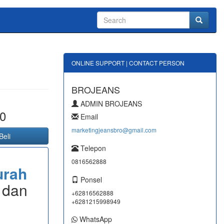
ONLINE SUPPORT | CONTACT PERSON
BROJEANS
ADMIN BROJEANS
0
Email
marketingjeansbro@gmail.com
Beli
Telepon
0816562888
urah
Ponsel
 dan
+62816562888
+6281215998949
WhatsApp