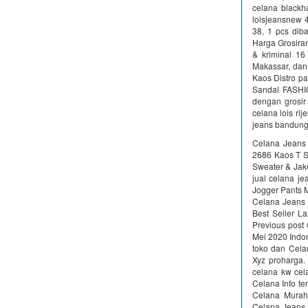
celana blackh
loisjeansnew
38, 1 pcs dib
Harga Grosira
& kriminal 16
Makassar, dan
Kaos Distro pa
Sandal FASHIO
dengan grosir 
celana lois rij
jeans bandung g
Celana Jeans 
2686 Kaos T S
Sweater & Jak
jual celana je
Jogger Pants M
Celana Jeans 
Best Seller L
Previous post 
Mei 2020 Indon
toko dan Cela
Xyz proharga.
celana kw cela
Celana Info te
Celana Murah
Celana Jeans L