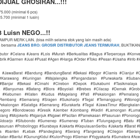
IJUAL GROSIRAN...!!!
 75.000 (minimal 6 pcs)
65.700 (minimal 1 lusin)
 Luisn NEGO...!!
PUR MERK LAIN. (bisa milih selama stok yang lain masih ada)
s bersama
JEANS BRO: GROSIR DISTRIBUTOR JEANS TERMURAH
, BUKTIKAN
ributor #Celana #Jeans #Lois #Murah #Berkualitas #Bagus #Terpercaya #Konv
brik #Garmen #Jual #Pusat #Agen #Harga #Order #Toko #Pesan #Usaha #Info #
i #JawaBarat #Bandung #BandungBarat #Bekasi #Bogor #Ciamis #Cianjur #C
#Karawang #Kuningan #Majalengka #Pangandaran #Purwakarta #Suba
Banjar #Bekasi #Cimahi #Cirebon #Depok #Sukabumi #Tasikmalaya
ra #Banyumas #Batang #Blora #Boyolali #Brebes #Cilacap #Demak #Grob
r #Kebumen #Klaten #Kudus #Magelang #Pati #Pekalongan #Pemalang 
#Rembang #Semarang #Sragen #Sukoharjo #Tegal #Temanggung #Wonogi
ekalongan #Salatiga #Semarang #Surakarta #Tegal #JawaTimur #Bangkala
onegoro #Bondowoso #Gresik #Jember #Jombang #Kediri #Lamongan #Lum
lang #Mojokerto #Nganjuk #Ngawi #Pacitan #Pamekasan #Pasuruan #Ponorogo
idoarjo #Situbondo #Sumenep #Sumenep #Tuban #Tulungagung #Batu #Bl
asuruan #Probolinggo #Surabaya #Jakarta #KepulauanSeribu #Jakarta #Barat #
ra #banten #Lebak #Pandeglang #Serang #Tangerang #Cilegon #Seran
latan #Bantul #GunungKidul #KulonProgo #Sleman #Yogyakarta #Sumatera #Ac