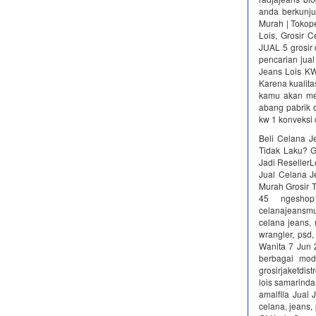
anda berkunju
Murah | Tokope
Lois, Grosir 
JUAL 5 grosir 
pencarian ju
Jeans Lois KW
Karena kualita
kamu akan men
abang pabrik c
kw 1 konveksi 
Beli Celana J
Tidak Laku? G
Jadi ResellerL
Jual Celana J
Murah Grosir T
45 ngesho
celanajeansmu
celana jeans, 
wrangler, psd,
Wanita 7 Jun 2
berbagai mod
grosirjaketdistr
lois samarinda; 
amalfila Jual
celana, jeans, 