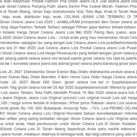
iklan Keperluan Pribadi Fashion Pria Grosir Jeans OLX. jual celana jeans lois
Jual Grosir Celana Panjang Putih Jeans Denim Pria Cowok Murah. Fashion Pria
k di Tanah Abang, Grosir baju loisindonesia Hub: Toko Baju Anak di Tanah Aban
ier baju anak, distributor baju anak, CELANA JEANS LOIS TERBARU DI 
rosir Celana Jeans Lois 2020 | JimMyLoRAM jimmyloram Item Grosir celana je
h blog Gaya Fashion Terbaik Terbaru sebagai Pilihan gaya fashion terbaik terbaru
i Koleksi Harga Grosir Celana Jeans Lois Mei 2020 Paling Baru jualoo. asia
p 2020 Grosir Celana Jeans Lois – Untuk anda yang mau memerlukan Grosir Cel
n memberikan sebagian isu yang sangat Jual Celana Jeans Lois pusatfashionban
eans lois 21 Mar 2020 Jual Celana Jeans Lois Produk Celana Jeans Lois Pusat
l Grosir Celana Jeans Lois Harga Penelusuran yang terkait dengan grosir celana je
nah abang pabrik celana jeans lois tempat pabrik grosir celana lois rijek bs pabrik
ois kw 1 konveksi celana jeans lois alamat grosir celana jeans bandung grosir jeans
ois JS. 2637 Distrokamila Grosir Eceran Baju Distro distrokamila produk celana 
Grosir Eceran Baju Distro Branded. 0 Item. Home Cara Order Harga Celana Jeans 
ode: JS. 2637; Berat: 650 Gram. 'grosir celana lois kw' in Supplierjean
urah ?tag grosir celana lois kw 25 Apr 2020 Supplierjeansmurah filtered by grosir 
Lois Jeans Terbaru Toko Fatih tokofatih Produk 15 Mar 2020 celana jeans lois f
 Jeans Original, Jeans Lois Original (promo!) Lois original murah Lois asli harg
OIS | harga online terbaik di Indonesia | iPrice iprice Pakaian Jeans Lois celana 
anita grosir. Rp 100. 000. Bukalapak. Kunjungi Toko. −15%. Lois PROMO CEL
 Grosir Celana Jeans Lois Original Konveksi Satuan konveksisatuan informa
ikan artikel yang paling berkaitan dengan Grosir Celana Jeans Lois Original seb
sus untuk anda. Hasil penelusuran untuk Grosir Celana Lois Di Grosir, Kulakan 
Grosir Celana Lois Di Tanah Abang Sepertinya Anda perlu melirik referensi
 jeans murah, meskipun letaknya di berbagai kota, tapi bagi pebisnis yang ada di l