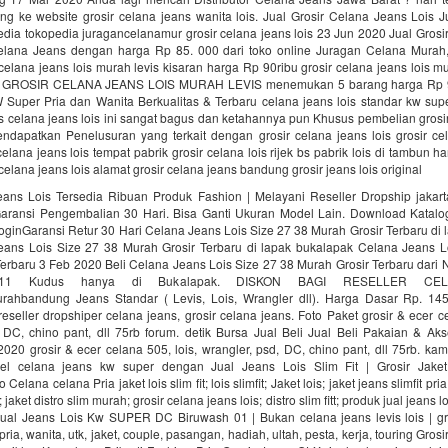
ng ke website grosir celana jeans wanita lois. Jual Grosir Celana Jeans Lois 
dia tokopedia juragancelanamur grosir celana jeans lois 23 Jun 2020 Jual Gros
Celana Jeans dengan harga Rp 85. 000 dari toko online Juragan Celana Murah
celana jeans lois murah levis kisaran harga Rp 90ribu grosir celana jeans lois mu
al GROSIR CELANA JEANS LOIS MURAH LEVIS menemukan 5 barang harga Rp 9
 Super Pria dan Wanita Berkualitas & Terbaru celana jeans lois standar kw sup
s celana jeans lois ini sangat bagus dan ketahannya pun Khusus pembelian grosir 
dapatkan Penelusuran yang terkait dengan grosir celana jeans lois grosir cel
elana jeans lois tempat pabrik grosir celana lois rijek bs pabrik lois di tambun ha
celana jeans lois alamat grosir celana jeans bandung grosir jeans lois original
eans Lois Tersedia Ribuan Produk Fashion | Melayani Reseller Dropship‎ jakart
aransi Pengembalian 30 Hari. Bisa Ganti Ukuran Model Lain. Download Katalo
oginGaransi Retur 30 Hari Celana Jeans Lois Size 27 38 Murah Grosir Terbaru di
eans Lois Size 27 38 Murah Grosir Terbaru di lapak bukalapak Celana Jeans L
erbaru 3 Feb 2020 Beli Celana Jeans Lois Size 27 38 Murah Grosir Terbaru dari
p11 Kudus hanya di Bukalapak. DISKON BAGI RESELLER CE
rahbandung Jeans Standar ( Levis, Lois, Wrangler dll). Harga Dasar Rp. 145.
reseller dropshiper celana jeans, grosir celana jeans. Foto Paket grosir & ecer ce
 DC, chino pant, dll 75rb forum. detik Bursa Jual Beli Jual Beli Pakaian & Ak
020 grosir & ecer celana 505, lois, wrangler, psd, DC, chino pant, dll 75rb. k
el celana jeans kw super dengan Jual Jeans Lois Slim Fit | Grosir Jaket
o Celana celana Pria jaket lois slim fit; lois slimfit; Jaket lois; jaket jeans slimfit pria
jaket distro slim murah; grosir celana jeans lois; distro slim fitt; produk jual jeans l
 Jual Jeans Lois Kw SUPER DC Biruwash 01 | Bukan celana jeans levis lois | gr
pria, wanita, utk, jaket, couple, pasangan, hadiah, ultah, pesta, kerja, touring Gro