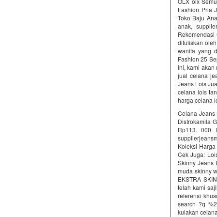
OLX olx Semua 
Fashion Pria 
Toko Baju Ana
anak, suppl
Rekomendasi G
dituliskan ole
wanita yang d
Fashion 25 Se
ini, kami aka
jual celana j
Jeans Lois Jua
celana lois ta
harga celana l
Celana Jeans L
Distrokamila 
Rp113. 000. K
supplierjeansm
Koleksi Harga 
Cek Juga: Lois
Skinny Jeans L
muda skinny w
EKSTRA SKINNY
telah kami saj
referensi khu
search ?q %20
kulakan celana