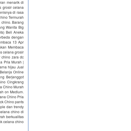
ran menarik di
 grosir celana
enisnya di rasa
Chino Termurah
a chino. Barang
ang Wanita Big
ts) Beli Aneka
berbeda dengan
Membaca 13 Apr
ayakan Membaca
s celana grosir
r chino zara dc
a Pria Murah |
arna hijau Jual
Belanja Online
ang Berjenggot
hino Cingkrang
ana Chino Murah
rah on Medium.
lana Chino Pria
ack Chino pants
ple dan trendy
celana chino di
ah berkualitas
ck celana chino