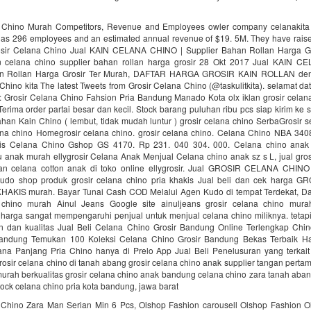
 Chino Murah Competitors, Revenue and Employees owler company celanakita
as 296 employees and an estimated annual revenue of $19. 5M. They have raised
sir Celana Chino Jual KAIN CELANA CHINO | Supplier Bahan Rollan Harga G
n celana chino supplier bahan rollan harga grosir 28 Okt 2017 Jual KAIN 
an Rollan Harga Grosir Ter Murah, DAFTAR HARGA GROSIR KAIN ROLLAN de
Chino kita The latest Tweets from Grosir Celana Chino (@taskulitkita). selamat dat
sip: Grosir Celana Chino Fahsion Pria Bandung Manado Kota olx iklan grosir celan
erima order partai besar dan kecil. Stock barang puluhan ribu pcs siap kirim ke 
ahan Kain Chino ( lembut, tidak mudah luntur ) grosir celana chino SerbaGrosir s
lana chino Homegrosir celana chino. grosir celana chino. Celana Chino NBA 340
bis Celana Chino Gshop GS 4170. Rp 231. 040 304. 000. Celana chino ana
ju anak murah ellygrosir Celana Anak Menjual Celana chino anak sz s L, jual gro
an celana cotton anak di toko online ellygrosir. Jual GROSIR CELANA CHI
udo shop produk grosir celana chino pria khakis Jual beli dan cek harga 
AKIS murah. Bayar Tunai Cash COD Melalui Agen Kudo di tempat Terdekat, D
a chino murah Ainul Jeans Google site ainuljeans grosir celana chino mur
harga sangat mempengaruhi penjual untuk menjual celana chino miliknya. tetapi
n dan kualitas Jual Beli Celana Chino Grosir Bandung Online Terlengkap Chin
bandung Temukan 100 Koleksi Celana Chino Grosir Bandung Bekas Terbaik H
na Panjang Pria Chino hanya di Prelo App Jual Beli Penelusuran yang terkait
rosir celana chino di tanah abang grosir celana chino anak supplier tangan perta
urah berkualitas grosir celana chino anak bandung celana chino zara tanah aba
ock celana chino pria kota bandung, jawa barat
 Chino Zara Man Serian Min 6 Pcs, Olshop Fashion carousell Olshop Fashion O