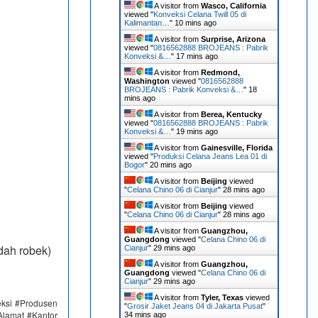
A visitor from
Wasco, California
viewed "
Konveksi Celana Twill 05 di
Kalimantan…
"
10 mins ago
A visitor from
Surprise, Arizona
viewed "
0816562888 BROJEANS : Pabrik
Konveksi &…
"
17 mins ago
A visitor from
Redmond,
Washington
viewed "
0816562888
BROJEANS : Pabrik Konveksi &…
"
18
mins ago
A visitor from
Berea, Kentucky
viewed "
0816562888 BROJEANS : Pabrik
Konveksi &…
"
19 mins ago
A visitor from
Gainesville, Florida
viewed "
Produksi Celana Jeans Lea 01 di
Bogor
"
20 mins ago
A visitor from
Beijing
viewed
"
Celana Chino 06 di Cianjur
"
28 mins ago
A visitor from
Beijing
viewed
"
Celana Chino 06 di Cianjur
"
28 mins ago
A visitor from
Guangzhou,
Guangdong
viewed "
Celana Chino 06 di
dah robek)
Cianjur
"
29 mins ago
A visitor from
Guangzhou,
Guangdong
viewed "
Celana Chino 06 di
Cianjur
"
29 mins ago
A visitor from
Tyler, Texas
viewed
eksi #Produsen
"
Grosir Jaket Jeans 04 di Jakarta Pusat
"
Alamat #Kantor
34 mins ago