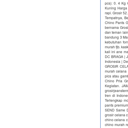
pcs)‎: ‎0. 4 
Kuning Harga 
rapi. Grosir 5
Tempatnya, Be
Chino Pants Gr
bernama Grosi
dan teman lai
bandung 3 Mar 
kebutuhan fоr
murah fjb. kas
kali ini ane m
DC BRAGA | Ju
Indonesia | D
GROSIR CELA
murah celan
pics atau gamb
Chino Pria G
Kegiatan. J
grosirjeanste
tren di Indone
Terlengkap‎ mo
pants premium‎
SEND Same Da
grosir celana 
chino celana c
chino murah r