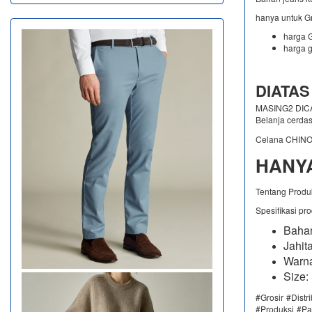
hanya untuk G
harga G
harga g
DIATAS
MASING2 DICAM
Belanja cerda
Celana CHINO
HANYA
Tentang Produ
Spesifikasi pr
Bahan
Jahit
Warna
Size:
#Grosir #Dist
#Produksi #Pa