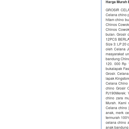
Harga Murah 
GROSIR CELA
Celana chino p
hitam chino b
Chinos Cowok 
Chinos Cowok P
bulan. Grosir
12PCS BERLAKU
Size 3: LP 20 
oleh Celana J
masyarakat un
bandung Chino
120. 000 Rp 
bukalapak Fas
Grosir. Celan
lapak Kingstor
Celana Chino 
chino Grosir 
PJ190Merek: 
chino zara mu
Murah. Kami m
Celana chino |
anak, merk ce
termurah 100% 
celana chino 
anak bandung 