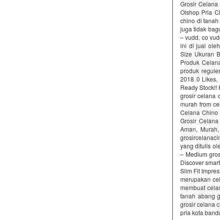
Grosir Celana
Olshop Pria C
chino di tanah
juga tidak ba
– vudd. co vud
ini di jual o
Size Ukuran B
Produk Celana
produk regule
2018 0 Likes,
Ready Stock!! 
grosir celana 
murah from ce
Celana Chino |
Grosir Celana
Aman, Murah, 
grosircelanac
yang ditulis o
– Medium gros
Discover smart
Slim Fit Impre
merupakan cel
membuat celana
tanah abang g
grosir celana 
pria kota band