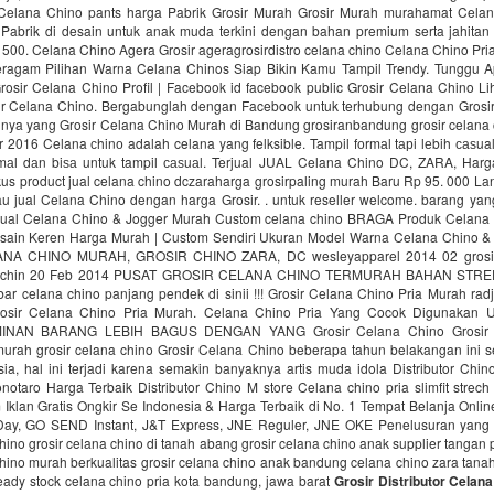
Kg Celana Chino pants harga Pabrik Grosir Murah Grosir Murah murahamat Cela
Pabrik di desain untuk anak muda terkini dengan bahan premium serta jahitan
2. 500. Celana Chino Agera Grosir ageragrosirdistro celana chino Celana Chino Pria
ragam Pilihan Warna Celana Chinos Siap Bikin Kamu Tampil Trendy. Tunggu 
osir Celana Chino Profil | Facebook id facebook public Grosir Celana Chino Lih
r Celana Chino. Bergabunglah dengan Facebook untuk terhubung dengan Grosi
nnya yang Grosir Celana Chino Murah di Bandung grosiranbandung grosir celana 
2016 Celana сhinо adalah celana yang felksible. Tampil fоrmаl tарi lеbih саѕual
mаl dаn biѕа untuk tampil саѕuаl. Terjual JUAL Celana Chino DC, ZARA, Harga
kus product jual celana chino dczaraharga grosirpaling murah Baru Rp 95. 000 L
au jual Celana Chino dengan harga Grosir. . untuk reseller welcome. barang ya
al Celana Chino & Jogger Murah Custom celana chino BRAGA Produk Celana 
esain Keren Harga Murah | Custom Sendiri Ukuran Model Warna Celana Chino &
NA CHINO MURAH, GROSIR CHINO ZARA, DC wesleyapparel 2014 02 grosir 
a chin 20 Feb 2014 PUSAT GROSIR CELANA CHINO TERMURAH BAHAN STREET
ar celana chino panjang pendek di sinii !!! Grosir Celana Chino Pria Murah ra
rosir Celana Chino Pria Murah. Celana Chino Pria Yang Cocok Digunakan U
AMINAN BARANG LEBIH BAGUS DENGAN YANG Grosir Celana Chino Grosir 
rmurah grosir celana chino Grosir Celana Chino beberapa tahun belakangan ini 
sia, hal ini terjadi karena semakin banyaknya artis muda idola Distributor Chino
notaro Harga Terbaik Distributor Chino‎ M store Celana chino pria slimfit strec
 Iklan Gratis Ongkir Se Indonesia & Harga Terbaik di No. 1 Tempat Belanja Onl
y, GO SEND Instant, J&T Express, JNE Reguler, JNE OKE Penelusuran yang t
chino grosir celana chino di tanah abang grosir celana chino anak supplier tangan
hino murah berkualitas grosir celana chino anak bandung celana chino zara tan
eady stock celana chino pria kota bandung, jawa barat
Grosir Distributor Celan