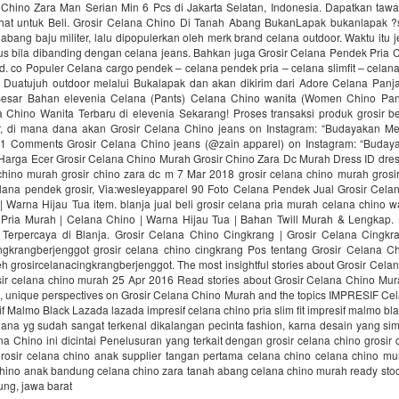
 Chino Zara Man Serian Min 6 Pcs di Jakarta Selatan, Indonesia. Dapatkan tawa
hat untuk Beli. Grosir Celana Chino Di Tanah Abang BukanLapak bukanlapak ?s
 abang baju militer, lalu dipopulerkan oleh merk brand celana outdoor. Waktu itu j
gus bila dibanding dengan celana jeans. Bahkan juga Grosir Celana Pendek Pria 
d. co Populer Celana cargo pendek – celana pendek pria – celana slimfit – celan
leh Duatujuh outdoor melalui Bukalapak dan akan dikirim dari Adore Celana Panj
esar Bahan elevenia Celana (Pants) Celana Chino wanita (Women Chino Pan
 Chino Wanita Terbaru di elevenia Sekarang! Proses transaksi produk grosir 
r, di mana dana akan Grosir Celana Chino jeans on Instagram: “Budayakan 
 1 Comments Grosir Celana Chino jeans (@zain apparel) on Instagram: “Bud
Harga Ecer Grosir Celana Chino Murah Grosir Chino Zara Dc Murah Dress ID dres
chino murah grosir chino zara dc m 7 Mar 2018 grosir celana chino murah grosi
lana pendek grosir, Via:wesleyapparel 90 Foto Celana Pendek Jual Grosir Celan
 Warna Hijau Tua item. blanja jual beli grosir celana pria murah celana chino w
 Pria Murah | Celana Chino | Warna Hijau Tua | Bahan Twill Murah & Lengkap. 
Terpercaya di Blanja. Grosir Celana Chino Cingkrang | Grosir Celana Cingkr
ingkrangberjenggot grosir celana chino cingkrang Pos tentang Grosir Celana C
leh grosircelanacingkrangberjenggot. The most insightful stories about Grosir Cel
ir celana chino murah 25 Apr 2016 Read stories about Grosir Celana Chino Mu
, unique perspectives on Grosir Celana Chino Murah and the topics IMPRESIF Ce
sif Malmo Black Lazada lazada impresif celana chino pria slim fit impresif malmo bl
ana yg sudah sangat terkenal dikalangan pecinta fashion, karna desain yang sim
 Chino ini dicintai Penelusuran yang terkait dengan grosir celana chino grosir 
rosir celana chino anak supplier tangan pertama celana chino celana chino mur
chino anak bandung celana chino zara tanah abang celana chino murah ready sto
ung, jawa barat