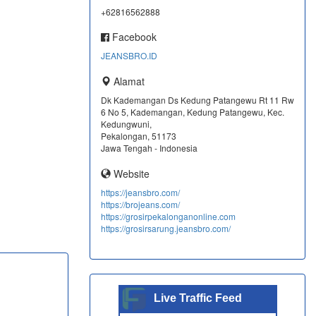
+62816562888
Facebook
JEANSBRO.ID
Alamat
Dk Kademangan Ds Kedung Patangewu Rt 11 Rw
6 No 5, Kademangan, Kedung Patangewu, Kec.
Kedungwuni,
Pekalongan, 51173
Jawa Tengah - Indonesia
Website
https://jeansbro.com/
https://brojeans.com/
https://grosirpekalonganonline.com
https://grosirsarung.jeansbro.com/
Live Traffic Feed