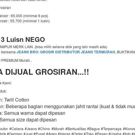
rosiran
rosir : 65.000 (minimal 6 pcs)
rosir : 55.700 (minimal 1 lusin)
 3 Luisn NEGO
PUR MERK LAIN. (bisa milih selama stok yang lain masih ada)
s bersama
JEANS BRO: GROSIR DISTRIBUTOR JEANS TERMURAH
, BUKTIKAN
 PREMIUM Murah..
 DIJUAL GROSIRAN...!!
k Kami:
oduk:
: Twill Cotton
an: Beberapa bagian menggunakan jahit rantai (kuat & tidak mu
: Semua warna dapat dipesan
 Semua size dapat dipesan ​​
ributor #Celana #Jeans #Chino #Murah #Berkualitas #Bagus #Terpercaya #Konv
brik #Garmen #Jual #Pusat #Agen #Harga #Order #Toko #Pesan #Usaha #Info #