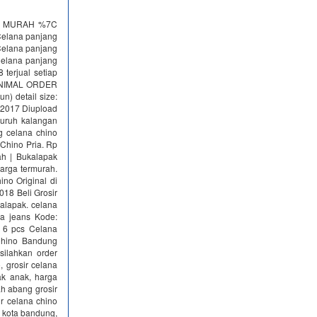
IA MURAH %7C
 Celana panjang
Celana panjang
Celana panjang
 terjual setiap
 MINIMAL ORDER
) detail size:
i 2017 Diupload
luruh kalangan
g celana chino
Chino Pria. Rp
h | Bukalapak
arga termurah.
no Original di
018 Beli Grosir
alapak. celana
na jeans Kode:
 6 pcs Celana
 Chino Bandung
silahkan order
, grosir celana
ak anak, harga
ah abang grosir
r celana chino
 kota bandung,