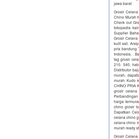
jawa barat
Grosir Celana
Chino Murah h
Check out Gro
tokopedia kai
Supplier Bah
Grosir Celana 
kulit asli. Ar
pria bandung T
Indonesia. . B
tag grosir ce
210. 540. ha
Distributor ba
murah, dapatl
murah Kudo k
CHINO PRIA KH
grosir celan
Perbandingan 
harga termura
chino grosir 
Dapatkan Cela
celana chino g
celana chino m
murah ready st
Grosir Celana