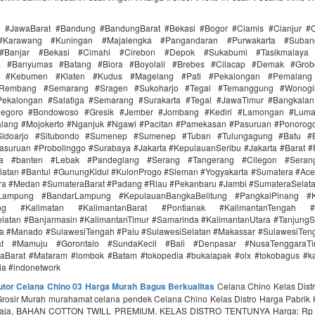
i #JawaBarat #Bandung #BandungBarat #Bekasi #Bogor #Ciamis #Cianjur #C
#Karawang #Kuningan #Majalengka #Pangandaran #Purwakarta #Suba
Banjar #Bekasi #Cimahi #Cirebon #Depok #Sukabumi #Tasikmalaya
ra #Banyumas #Batang #Blora #Boyolali #Brebes #Cilacap #Demak #Grob
r #Kebumen #Klaten #Kudus #Magelang #Pati #Pekalongan #Pemalang 
#Rembang #Semarang #Sragen #Sukoharjo #Tegal #Temanggung #Wonogi
ekalongan #Salatiga #Semarang #Surakarta #Tegal #JawaTimur #Bangkala
onegoro #Bondowoso #Gresik #Jember #Jombang #Kediri #Lamongan #Lum
lang #Mojokerto #Nganjuk #Ngawi #Pacitan #Pamekasan #Pasuruan #Ponorogo
idoarjo #Situbondo #Sumenep #Sumenep #Tuban #Tulungagung #Batu #Bl
asuruan #Probolinggo #Surabaya #Jakarta #KepulauanSeribu #Jakarta #Barat #
ra #banten #Lebak #Pandeglang #Serang #Tangerang #Cilegon #Seran
latan #Bantul #GunungKidul #KulonProgo #Sleman #Yogyakarta #Sumatera #Ac
ra #Medan #SumateraBarat #Padang #Riau #Pekanbaru #Jambi #SumateraSelat
Lampung #BandarLampung #KepulauanBangkaBelitung #PangkalPinang #K
ang #Kalimatan #KalimantanBarat #Pontianak #KalimantanTengah #
latan #Banjarmasin #KalimantanTimur #Samarinda #KalimantanUtara #TanjungS
a #Manado #SulawesiTengah #Palu #SulawesiSelatan #Makassar #SulawesiTen
rat #Mamuju #Gorontalo #SundaKecil #Bali #Denpasar #NusaTenggaraT
aBarat #Mataram #lombok #Batam #tokopedia #bukalapak #olx #tokobagus #ka
nia #indonetwork
butor Celana Chino 03 Harga Murah Bagus Berkualitas
Celana Chino Kelas Distr
Grosir Murah murahamat celana pendek Celana Chino Kelas Distro Harga Pabrik 
saja, BAHAN COTTON TWILL PREMIUM. KELAS DISTRO TENTUNYA Harga‎: ‎Rp 4