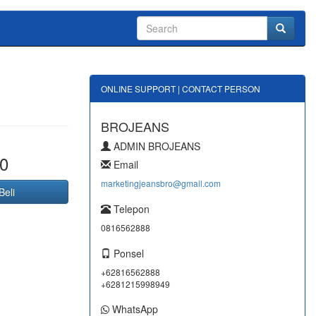
ONLINE SUPPORT | CONTACT PERSON
BROJEANS
ADMIN BROJEANS
0
Email
marketingjeansbro@gmail.com
Beli
Telepon
0816562888
Ponsel
+62816562888
+6281215998949
WhatsApp