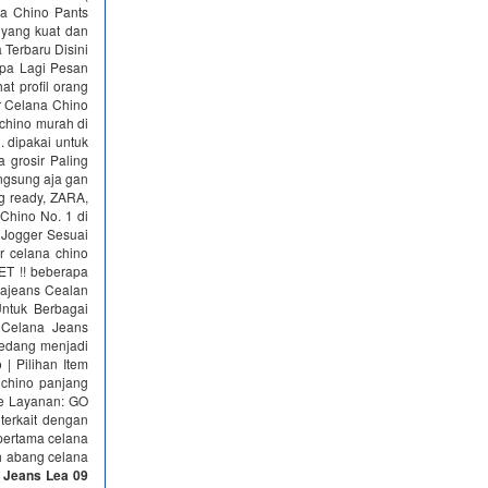
na Chino Pants
 yang kuat dan
 Terbaru Disini
Apa Lagi Pesan
at profil orang
r Celana Chino
chino murah di
. dipakai untuk
 grosir Paling
angsung aja gan
ng ready, ZARA,
Chino No. 1 di
 Jogger Sesuai
celana chino
 !! beberapa
djajeans Cealan
ntuk Berbagai
Celana Jeans
sedang menjadi
 | Pilihan Item
h chino panjang
ine Layanan: GO
erkait dengan
 pertama celana
ah abang celana
a Jeans Lea 09