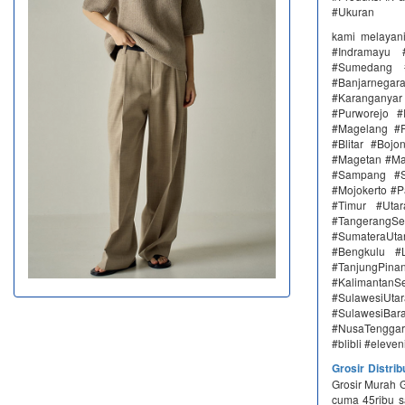
#Ukuran
kami melayan
#Indramayu 
#Sumedang #
#Banjarnega
#Karanganya
#Purworejo 
#Magelang #P
#Blitar #Boj
#Magetan #Ma
#Sampang #S
#Mojokerto #P
#Timur #Uta
#TangerangSe
#SumateraUta
#Bengkulu #
#TanjungPin
#KalimantanSe
#SulawesiUtar
#SulawesiBa
#NusaTenggar
#blibli #eleve
Grosir Distri
Grosir Murah 
cuma 45ribu 