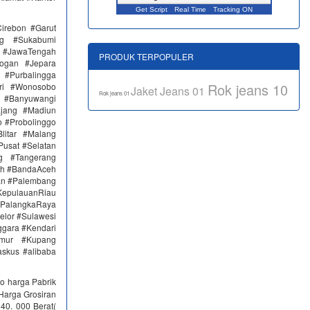
Get Script
Real Time
Tracking ON
irebon #Garut
ng #Sukabumi
 #JawaTengah
PRODUK TERPOPULER
ogan #Jepara
#Purbalingga
Rok jeans 10
ri #Wonosobo
Jaket Jeans 01
Rok jeans 01
n #Banyuwangi
ajang #Madiun
 #Probolinggo
itar #Malang
Pusat #Selatan
g #Tangerang
eh #BandaAceh
an #Palembang
epulauanRiau
PalangkaRaya
elor #Sulawesi
ggara #Kendari
imur #Kupang
skus #alibaba
o harga Pabrik
Harga Grosiran
0. 000 Berat(