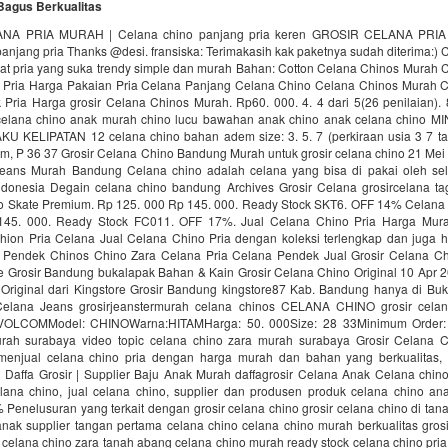
Bagus Berkualitas
NA PRIA MURAH | Celana chino panjang pria keren GROSIR CELANA PR
anjang pria Thanks @desi. fransiska: Terimakasih kak paketnya sudah diterima:)
uat pria yang suka trendy simple dan murah Bahan: Cotton Celana Chinos Murah 
Pria Harga Pakaian Pria Celana Panjang Celana Chino Celana Chinos Murah 
ria Harga grosir Celana Chinos Murah. Rp60. 000. 4. 4 dari 5(26 penilaian). 8
 celana chino anak murah chino lucu bawahan anak chino anak celana chino
 KELIPATAN 12 celana chino bahan adem size: 3. 5. 7 (perkiraan usia 3 7 taun
cm, P 36 37 Grosir Celana Chino Bandung Murah untuk grosir celana chino 21 Me
eans Murah Bandung Celana chino adalah celana yang bisa di pakai oleh se
donesia Degain celana chino bandung Archives Grosir Celana grosircelana ta
 Skate Premium. Rp 125. 000 Rp 145. 000. Ready Stock SKT6. OFF 14% Celana 
145. 000. Ready Stock FC011. OFF 17%. Jual Celana Chino Pria Harga Mura
hion Pria Celana Jual Celana Chino Pria dengan koleksi terlengkap dan juga h
a Pendek Chinos Chino Zara Celana Pria Celana Pendek Jual Grosir Celana Chi
e Grosir Bandung bukalapak Bahan & Kain Grosir Celana Chino Original 10 Apr 2
Original dari Kingstore Grosir Bandung kingstore87 Kab. Bandung hanya di Buk
Celana Jeans grosirjeanstermurah celana chinos CELANA CHINO grosir cela
VOLCOMModel: CHINOWarna:HITAMHarga: 50. 000Size: 28 33Minimum Order:
rah surabaya video topic celana chino zara murah surabaya Grosir Celana
enjual celana chino pria dengan harga murah dan bahan yang berkualitas, 
 Daffa Grosir | Supplier Baju Anak Murah daffagrosir Celana Anak Celana chino
lana chino, jual celana chino, supplier dan produsen produk celana chino an
Penelusuran yang terkait dengan grosir celana chino grosir celana chino di tan
anak supplier tangan pertama celana chino celana chino murah berkualitas grosi
celana chino zara tanah abang celana chino murah ready stock celana chino pria