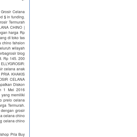
 Grosir Celana
 $ in funding.
rosir Termurah
CELANA CHINO |
ngan harga Rp
ang di toko tas
a chino fahsion
seluruh wilayah
erbagrosir blog
8. Rp 145. 200
k ELLYGROSIR:
sir celana anak
NO PRIA KHAKIS
GROSIR CELANA
apatkan Diskon
ah 1 Mei 2016
 yang memiliki
o prelo celana
arga Termurah.
 dengan grosir
ma celana chino
ng celana chino
lshop Pria Buy