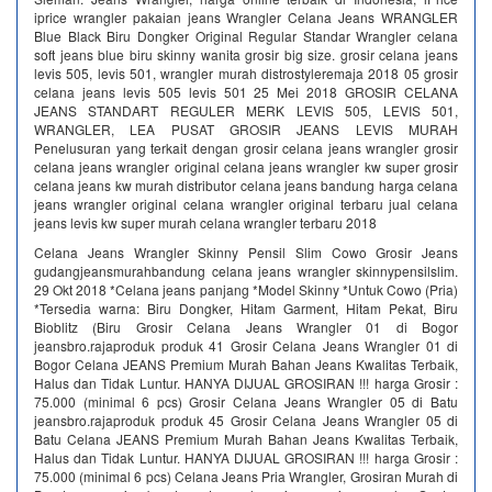
iprice wrangler pakaian jeans Wrangler Celana Jeans WRANGLER
Blue Black Biru Dongker Original Regular Standar Wrangler celana
soft jeans blue biru skinny wanita grosir big size. grosir celana jeans
levis 505, levis 501, wrangler murah distrostyleremaja 2018 05 grosir
celana jeans levis 505 levis 501 25 Mei 2018 GROSIR CELANA
JEANS STANDART REGULER MERK LEVIS 505, LEVIS 501,
WRANGLER, LEA PUSAT GROSIR JEANS LEVIS MURAH
Penelusuran yang terkait dengan grosir celana jeans wrangler grosir
celana jeans wrangler original celana jeans wrangler kw super grosir
celana jeans kw murah distributor celana jeans bandung harga celana
jeans wrangler original celana wrangler original terbaru jual celana
jeans levis kw super murah celana wrangler terbaru 2018
Celana Jeans Wrangler Skinny Pensil Slim Cowo Grosir Jeans
gudangjeansmurahbandung celana jeans wrangler skinnypensilslim.
29 Okt 2018 *Celana jeans panjang *Model Skinny *Untuk Cowo (Pria)
*Tersedia warna: Biru Dongker, Hitam Garment, Hitam Pekat, Biru
Bioblitz (Biru Grosir Celana Jeans Wrangler 01 di Bogor
jeansbro.rajaproduk produk 41 Grosir Celana Jeans Wrangler 01 di
Bogor Celana JEANS Premium Murah Bahan Jeans Kwalitas Terbaik,
Halus dan Tidak Luntur. HANYA DIJUAL GROSIRAN !!! harga Grosir :
75.000 (minimal 6 pcs) Grosir Celana Jeans Wrangler 05 di Batu
jeansbro.rajaproduk produk 45 Grosir Celana Jeans Wrangler 05 di
Batu Celana JEANS Premium Murah Bahan Jeans Kwalitas Terbaik,
Halus dan Tidak Luntur. HANYA DIJUAL GROSIRAN !!! harga Grosir :
75.000 (minimal 6 pcs) Celana Jeans Pria Wrangler, Grosiran Murah di