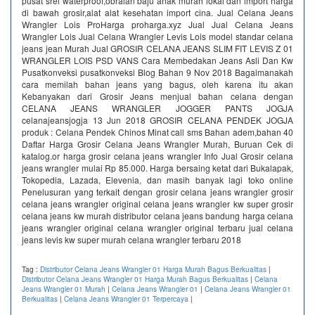
pusat srei waterproof,obralan baju anak murah lokal dan import harga
di bawah grosir,alat alat kesehatan import cina. Jual Celana Jeans
Wrangler Lois ProHarga proharga.xyz Jual Jual Celana Jeans
Wrangler Lois Jual Celana Wrangler Levis Lois model standar celana
jeans jean Murah Jual GROSIR CELANA JEANS SLIM FIT LEVIS Z 01
WRANGLER LOIS PSD VANS Cara Membedakan Jeans Asli Dan Kw
Pusatkonveksi pusatkonveksi Blog Bahan 9 Nov 2018 Bagaimanakah
cara memilah bahan jeans yang bagus, oleh karena itu akan
Kebanyakan dari Grosir Jeans menjual bahan celana dengan
CELANA JEANS WRANGLER JOGGER PANTS JOGJA
celanajeansjogja 13 Jun 2018 GROSIR CELANA PENDEK JOGJA
produk : Celana Pendek Chinos Minat call sms Bahan adem,bahan 40
Daftar Harga Grosir Celana Jeans Wrangler Murah, Buruan Cek di
katalog.or harga grosir celana jeans wrangler Info Jual Grosir celana
jeans wrangler mulai Rp 85.000. Harga bersaing ketat dari Bukalapak,
Tokopedia, Lazada, Elevenia, dan masih banyak lagi toko online
Penelusuran yang terkait dengan grosir celana jeans wrangler grosir
celana jeans wrangler original celana jeans wrangler kw super grosir
celana jeans kw murah distributor celana jeans bandung harga celana
jeans wrangler original celana wrangler original terbaru jual celana
jeans levis kw super murah celana wrangler terbaru 2018
Tag :
Distributor Celana Jeans Wrangler 01 Harga Murah Bagus Berkualitas
|
Distributor Celana Jeans Wrangler 01 Harga Murah Bagus Berkualitas
|
Celana
Jeans Wrangler 01 Murah
|
Celana Jeans Wrangler 01
|
Celana Jeans Wrangler 01
Berkualitas
|
Celana Jeans Wrangler 01 Terpercaya
|