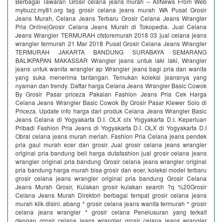
Berbagai Tawaran Grosir celana jeans murah – AllNews From Web
mybuzz.my81.org tag grosir celana jeans murah WA Pusat Grosir
Jeans Murah, Celana Jeans Terbaru Grosir Celana Jeans Wrangler
Pria Online|Grosir Celana Jeans Murah di Tokopedia. Jual Celana
Jeans Wrangler TERMURAH cfstoremurah 2018 03 jual celana jeans
wrangler termurah 21 Mar 2018 Pusat Grosir Celana Jeans Wrangler
TERMURAH JAKARTA BANDUNG SURABAYA SEMARANG
BALIKPAPAN MAKASSAR Wrangler jeans untuk laki laki, Wrangler
jeans untuk wanita wrangler ap Wrangler jeans bagi pria dan wanita
yang suka menerima tantangan. Temukan koleksi jeansnya yang
nyaman dan trendy. Daftar harga Celana Jeans Wrangler Basic Cowok
By Grosir Pasar priceza Pakaian Fashion Jeans Pria Cek Harga
Celana Jeans Wrangler Basic Cowok By Grosir Pasar Klewer Solo di
Priceza. Update info harga dari produk Celana Jeans Wrangler Basic
Jeans Celana di Yogyakarta D.I. OLX olx Yogyakarta D.I. Keperluan
Pribadi Fashion Pria Jeans di Yogyakarta D.I. OLX di Yogyakarta D.I
Obral celana jeans murah meriah. Fashion Pria Celana jeans pendek
pria gaul murah ecer dan grosir. Jual grosir celana jeans wrangler
original pria bandung beli harga dutafashion jual grosir celana jeans
wrangler original pria bandung Grosir celana jeans wrangler original
pria bandung harga murah bisa grosir dan ecer, koleksi model terbaru
grosir celana jeans wrangler original pria bandung Grosir Celana
Jeans Murah Grosir, Kulakan grosir kulakan search ?q %20Grosir
Celana Jeans Murah Direktori berbagai tempat grosir celana jeans
murah klik disini. abang * grosir celana jeans wanita termurah * grosir
celana jeans wrangler * grosir celana Penelusuran yang terkait
dengan grosir celana jeans wrangler grosir celana jeans wrangler