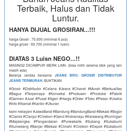
Terbaik, Halus dan Tidak
Luntur.
HANYA DIJUAL GROSIRAN...!!!
harga Grosir : 75.000 (minimal 6 pcs)
harga grosir : 65.700 (minimal 1 lusin)
DIATAS 3 Luisn NEGO...!!
MASING2 DICAMPUR MERK LAIN. (bisa milih selama stok yang lain
masih ada)
Belanja cerdas bersama
JEANS BRO: GROSIR DISTRIBUTOR
JEANS TERMURAH
, BUKTIKAN
#Grosir #Distributor #Celana #Jeans #Chanel #Murah #Berkualitas
#Bagus #Terpercaya #Konveksi #Produsen #Produksi #Pabrik
#Garmen #Jual #Pusat #Agen #Harga #Order #Toko #Pesan #Usaha
#Info #Alamat #Kantor #Ukuran
kami melayani #JawaBarat #Bandung #BandungBarat #Bekasi #Bogor
#Ciamis #Cianjur #Cirebon #Garut #Indramayu #Karawang #Kuningan
#Majalengka #Pangandaran #Purwakarta #Subang #Sukabumi
#Sumedang #Banjar #Bekasi #Cimahi #Cirebon #Depok #Sukabumi