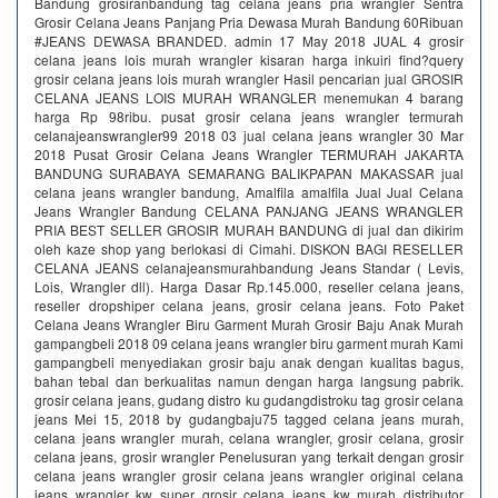
Bandung grosiranbandung tag celana jeans pria wrangler Sentra
Grosir Celana Jeans Panjang Pria Dewasa Murah Bandung 60Ribuan
#JEANS DEWASA BRANDED. admin 17 May 2018 JUAL 4 grosir
celana jeans lois murah wrangler kisaran harga inkuiri find?query
grosir celana jeans lois murah wrangler Hasil pencarian jual GROSIR
CELANA JEANS LOIS MURAH WRANGLER menemukan 4 barang
harga Rp 98ribu. pusat grosir celana jeans wrangler termurah
celanajeanswrangler99 2018 03 jual celana jeans wrangler 30 Mar
2018 Pusat Grosir Celana Jeans Wrangler TERMURAH JAKARTA
BANDUNG SURABAYA SEMARANG BALIKPAPAN MAKASSAR jual
celana jeans wrangler bandung, Amalfila amalfila Jual Jual Celana
Jeans Wrangler Bandung CELANA PANJANG JEANS WRANGLER
PRIA BEST SELLER GROSIR MURAH BANDUNG di jual dan dikirim
oleh kaze shop yang berlokasi di Cimahi. DISKON BAGI RESELLER
CELANA JEANS celanajeansmurahbandung Jeans Standar ( Levis,
Lois, Wrangler dll). Harga Dasar Rp.145.000, reseller celana jeans,
reseller dropshiper celana jeans, grosir celana jeans. Foto Paket
Celana Jeans Wrangler Biru Garment Murah Grosir Baju Anak Murah
gampangbeli 2018 09 celana jeans wrangler biru garment murah Kami
gampangbeli menyediakan grosir baju anak dengan kualitas bagus,
bahan tebal dan berkualitas namun dengan harga langsung pabrik.
grosir celana jeans, gudang distro ku gudangdistroku tag grosir celana
jeans Mei 15, 2018 by gudangbaju75 tagged celana jeans murah,
celana jeans wrangler murah, celana wrangler, grosir celana, grosir
celana jeans, grosir wrangler Penelusuran yang terkait dengan grosir
celana jeans wrangler grosir celana jeans wrangler original celana
jeans wrangler kw super grosir celana jeans kw murah distributor