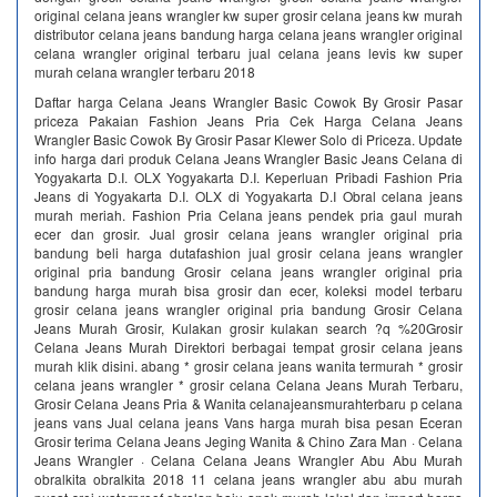
original celana jeans wrangler kw super grosir celana jeans kw murah
distributor celana jeans bandung harga celana jeans wrangler original
celana wrangler original terbaru jual celana jeans levis kw super
murah celana wrangler terbaru 2018
Daftar harga Celana Jeans Wrangler Basic Cowok By Grosir Pasar
priceza Pakaian Fashion Jeans Pria Cek Harga Celana Jeans
Wrangler Basic Cowok By Grosir Pasar Klewer Solo di Priceza. Update
info harga dari produk Celana Jeans Wrangler Basic Jeans Celana di
Yogyakarta D.I. OLX Yogyakarta D.I. Keperluan Pribadi Fashion Pria
Jeans di Yogyakarta D.I. OLX di Yogyakarta D.I Obral celana jeans
murah meriah. Fashion Pria Celana jeans pendek pria gaul murah
ecer dan grosir. Jual grosir celana jeans wrangler original pria
bandung beli harga dutafashion jual grosir celana jeans wrangler
original pria bandung Grosir celana jeans wrangler original pria
bandung harga murah bisa grosir dan ecer, koleksi model terbaru
grosir celana jeans wrangler original pria bandung Grosir Celana
Jeans Murah Grosir, Kulakan grosir kulakan search ?q %20Grosir
Celana Jeans Murah Direktori berbagai tempat grosir celana jeans
murah klik disini. abang * grosir celana jeans wanita termurah * grosir
celana jeans wrangler * grosir celana Celana Jeans Murah Terbaru,
Grosir Celana Jeans Pria & Wanita celanajeansmurahterbaru p celana
jeans vans Jual celana jeans Vans harga murah bisa pesan Eceran
Grosir terima Celana Jeans Jeging Wanita & Chino Zara Man · Celana
Jeans Wrangler · Celana Celana Jeans Wrangler Abu Abu Murah
obralkita obralkita 2018 11 celana jeans wrangler abu abu murah