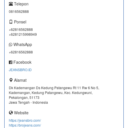
Telepon
0816562888
Ponsel
+62816562888
+6281215998949
WhatsApp
+62816562888
Facebook
JEANSBRO.ID
Alamat
Dk Kademangan Ds Kedung Patangewu Rt 11 Rw 6 No 5,
Kademangan, Kedung Patangewu, Kec. Kedungwuni,
Pekalongan, 51173
Jawa Tengah - Indonesia
Website
https://jeansbro.com/
https://brojeans.com/