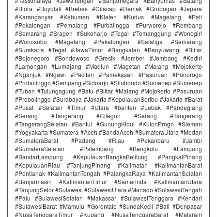
#Tasikmalaya #JawaTengah #Banjarnegara #Banyumas #Batang
#Blora #Boyolali #Brebes #Cilacap #Demak #Grobogan #Jepara
#Karanganyar #Kebumen #Klaten #Kudus #Magelang #Pati
#Pekalongan #Pemalang #Purbalingga #Purworejo #Rembang
#Semarang #Sragen #Sukoharjo #Tegal #Temanggung #Wonogiri
#Wonosobo #Magelang #Pekalongan #Salatiga #Semarang
#Surakarta #Tegal #JawaTimur #Bangkalan #Banyuwangi #Blitar
#Bojonegoro #Bondowoso #Gresik #Jember #Jombang #Kediri
#Lamongan #Lumajang #Madiun #Magetan #Malang #Mojokerto
#Nganjuk #Ngawi #Pacitan #Pamekasan #Pasuruan #Ponorogo
#Probolinggo #Sampang #Sidoarjo #Situbondo #Sumenep #Sumenep
#Tuban #Tulungagung #Batu #Blitar #Malang #Mojokerto #Pasuruan
#Probolinggo #Surabaya #Jakarta #KepulauanSeribu #Jakarta #Barat
#Pusat #Selatan #Timur #Utara #banten #Lebak #Pandeglang
#Serang #Tangerang #Cilegon #Serang #Tangerang
#TangerangSelatan #Bantul #GunungKidul #KulonProgo #Sleman
#Yogyakarta #Sumatera #Aceh #BandaAceh #SumateraUtara #Medan
#SumateraBarat #Padang #Riau #Pekanbaru #Jambi
#SumateraSelatan #Palembang #Bengkulu #Lampung
#BandarLampung #KepulauanBangkaBelitung #PangkalPinang
#KepulauanRiau #TanjungPinang #Kalimatan #KalimantanBarat
#Pontianak #KalimantanTengah #PalangkaRaya #KalimantanSelatan
#Banjarmasin #KalimantanTimur #Samarinda #KalimantanUtara
#TanjungSelor #Sulawesi #SulawesiUtara #Manado #SulawesiTengah
#Palu #SulawesiSelatan #Makassar #SulawesiTenggara #Kendari
#SulawesiBarat #Mamuju #Gorontalo #SundaKecil #Bali #Denpasar
#NusaTenggaraTimur #Kupang #NusaTenggaraBarat #Mataram