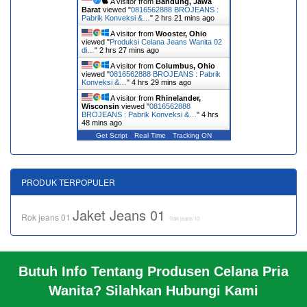
A visitor from
Bandung, Jawa
Barat
viewed "
0816562888 BROJEANS :
Pabrik Konveksi &…
"
2 hrs 21 mins ago
A visitor from
Wooster, Ohio
viewed "
Produksi Celana Jeans Wanita 02
di…
"
2 hrs 27 mins ago
A visitor from
Columbus, Ohio
viewed "
0816562888 BROJEANS : Pabrik
Konveksi &…
"
4 hrs 29 mins ago
A visitor from
Rhinelander,
Wisconsin
viewed "
0816562888
BROJEANS : Pabrik Konveksi &…
"
4 hrs
48 mins ago
Get Script
Real Time
Tracking ON
PRODUK TERPOPULER
Jaket Jeans 01
Rok jeans 01
Rok jeans 10
Butuh Info Tentang Produsen Celana Pria
BERANDA
Wanita? Silahkan Hubungi Kami
KERANJANG BELANJA