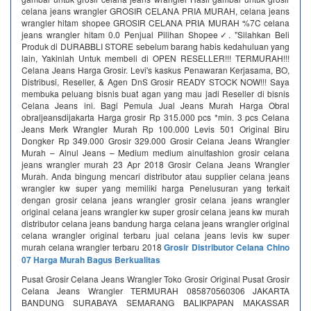
celana jeans wrangler GROSIR CELANA PRIA MURAH, celana jeans
wrangler hitam shopee GROSIR CELANA PRIA MURAH %7C celana
jeans wrangler hitam 0.0 Penjual Pilihan Shopee✓. "Silahkan Beli
Produk di DURABBLI STORE sebelum barang habis kedahuluan yang
lain, Yakinlah Untuk membeli di OPEN RESELLER!!! TERMURAH!!!
Celana Jeans Harga Grosir. Levi's kaskus Penawaran Kerjasama, BO,
Distribusi, Reseller, & Agen DnS Grosir READY STOCK NOW!!! Saya
membuka peluang bisnis buat agan yang mau jadi Reseller di bisnis
Celana Jeans ini. Bagi Pemula Jual Jeans Murah Harga Obral
obraljeansdijakarta Harga grosir Rp 315.000 pcs *min. 3 pcs Celana
Jeans Merk Wrangler Murah Rp 100.000 Levis 501 Original Biru
Dongker Rp 349.000 Grosir 329.000 Grosir Celana Jeans Wrangler
Murah – Ainul Jeans – Medium medium ainulfashion grosir celana
jeans wrangler murah 23 Apr 2018 Grosir Celana Jeans Wrangler
Murah. Anda bingung mencari distributor atau supplier celana jeans
wrangler kw super yang memiliki harga Penelusuran yang terkait
dengan grosir celana jeans wrangler grosir celana jeans wrangler
original celana jeans wrangler kw super grosir celana jeans kw murah
distributor celana jeans bandung harga celana jeans wrangler original
celana wrangler original terbaru jual celana jeans levis kw super
murah celana wrangler terbaru 2018
Grosir Distributor Celana Chino
07 Harga Murah Bagus Berkualitas
Pusat Grosir Celana Jeans Wrangler Toko Grosir Original Pusat Grosir
Celana Jeans Wrangler TERMURAH 085870560306 JAKARTA
BANDUNG SURABAYA SEMARANG BALIKPAPAN MAKASSAR