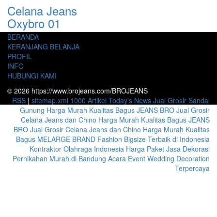
Celana Jeans
Oxybro 01
BERANDA
KERANJANG BELANJA
PROFIL
INFO
HUBUNGI KAMI
© 2026 https://www.brojeans.com/BROJEANS
RSS
|
sitemap.xml
1000 Artikel
Today's News
Jual Grosir Sandal
Gunung Harga Murah Kualitas Bagus
JEANS BRO Jual Grosir
Celana Jeans dan Chino Harga Murah Kualitas Bagus
JEANS
BRO Jual Grosir Celana Jeans dan Chino Harga Murah Kualitas
Bagus
MELARGE BRAND Fashion Bigsize Terbaik di Indonesia
Kontraktor Olahraga Indonesia
Harga Paket Jasa Dekorasi
Pernikahan Murah di Bandung Acara Event Wedding Decoration
Terpercaya