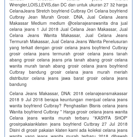
Wrengler,LOIS,LEVIS,dan DC dan untuk ukuran 27 32 harga
CelanaJeans Stretch boyfriend Cutbray Ori Celana boyfriend
Cutbray Jean Murah Grosir. DNA, Jual Celana Jeans
Makassar Medium medium @celanajeanswanita dna jual
celana jeans 1 Jul 2018 Jual Celana Jean Makassar, Jual
Celana Jeans Wanita Makassar, Jual Celana Jeans
Termurah Makassar, Jual Celana Jeans Wanita Penelusuran
yang terkait dengan grosir celana jeans boyfriend Cutbray
grosir celana jeans termurah grosir celana jeans tanah
abang grosir celana jeans pria tanah abang grosir celana
wanita murah tanah abang grosir celana jeans boyfriend
Cutbray bandung grosir celana jeans murah meriah
distributor celana jeans jawa barat grosir celana jeans
bandung
Celana Jeans Makassar, DNA: 2018 celanajeansmakassar
2018 9 Jul 2018 berapa keuntungan menjual celana jeans
wanita boyfriend Cutbray? Penghasilan Bisnis celana jeans
Wanita boyfriend Cutbray * Harga grosir celana jeans wanita
Celana jeans wanita murah terbaru ''KASYFA SHOP'
grosirpakaianklaten jeans boyfriend Cutbray 27 Jul 2018
Disini di grosir pakaian klaten kami ada koleksi celana jeans
wanita yang jeans wanita murah terbaru 2018 dibawah