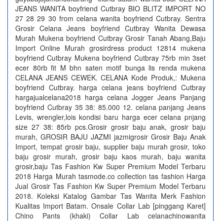
JEANS WANITA boyfriend Cutbray BIO BLITZ IMPORT NO
27 28 29 30 from celana wanita boyfriend Cutbray. Sentra
Grosir Celana Jeans boyfriend Cutbray Wanita Dewasa
Murah Mukena boyfriend Cutbray Grosir Tanah Abang,Baju
Import Online Murah grosirdress product 12814 mukena
boyfriend Cutbray Mukena boyfriend Cutbray 75rb min 3set
ecer 80rb fit M bhn saten motif bunga lis renda mukena
CELANA JEANS CEWEK. CELANA Kode Produk,: Mukena
boyfriend Cutbray. harga celana jeans boyfriend Cutbray
hargajualcelana2018 harga celana Jogger Jeans Panjang
boyfriend Cutbray 35 38: 85.000 12. celana panjang Jeans
Levis, wrengler,lois kondisi baru harga ecer celana pnjang
size 27 38: 85rb pcs.Grosir grosir baju anak, grosir baju
murah, GROSIR BAJU JAZMI jazmigrosir Grosir Baju Anak
Import, tempat grosir baju, supplier baju murah grosir, toko
baju grosir murah, grosir baju kaos murah, baju wanita
grosir,baju Tas Fashion Kw Super Premium Model Terbaru
2018 Harga Murah tasmode.co collection tas fashion Harga
Jual Grosir Tas Fashion Kw Super Premium Model Terbaru
2018. Koleksi Katalog Gambar Tas Wanita Merk Fashion
Kualitas Import Batam. Onsale Collar Lab [pinggang Karet]
Chino Pants (khaki) Collar Lab celanachinowanita