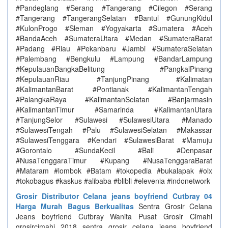
#Pandeglang #Serang #Tangerang #Cilegon #Serang
#Tangerang #TangerangSelatan #Bantul #GunungKidul
#KulonProgo #Sleman #Yogyakarta #Sumatera #Aceh
#BandaAceh #SumateraUtara #Medan #SumateraBarat
#Padang #Riau #Pekanbaru #Jambi #SumateraSelatan
#Palembang #Bengkulu #Lampung #BandarLampung
#KepulauanBangkaBelitung #PangkalPinang
#KepulauanRiau #TanjungPinang #Kalimatan
#KalimantanBarat #Pontianak #KalimantanTengah
#PalangkaRaya #KalimantanSelatan #Banjarmasin
#KalimantanTimur #Samarinda #KalimantanUtara
#TanjungSelor #Sulawesi #SulawesiUtara #Manado
#SulawesiTengah #Palu #SulawesiSelatan #Makassar
#SulawesiTenggara #Kendari #SulawesiBarat #Mamuju
#Gorontalo #SundaKecil #Bali #Denpasar
#NusaTenggaraTimur #Kupang #NusaTenggaraBarat
#Mataram #lombok #Batam #tokopedia #bukalapak #olx
#tokobagus #kaskus #alibaba #blibli #elevenia #indonetwork
Grosir Distributor Celana jeans boyfriend Cutbray 04
Harga Murah Bagus Berkualitas
Sentra Grosir Celana
Jeans boyfriend Cutbray Wanita Pusat Grosir Cimahi
grosircimahi 2018 sentra grosir celana jeans boyfriend