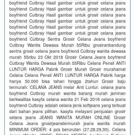
boyfriend Cutbray Hasil gambar untuk grosir celana jeans
boyfriend Cutbray Hasil gambar untuk grosir celana jeans
boyfriend Cutbray Hasil gambar untuk grosir celana jeans
boyfriend Cutbray Hasil gambar untuk grosir celana jeans
boyfriend Cutbray Hasil gambar untuk grosir celana jeans
boyfriend Cutbray Hasil gambar untuk grosir celana jeans
boyfriend Cutbray Sentra Grosir Celana Jeans boyfriend
Cutbray Wanita Dewasa Murah 55Ribu grosiranbandung
sentra grosir celana jeans boyfriend Cutbray wanita dewasa
murah 55ribu 23 Okt 2018 Grosir Celana Jeans boyfriend
Cutbray Wanita Dewasa Murah 55Ribu Celana Pensil ANTI
LUNTUR HARGA Pabrik Grosir Murah Grosir murahamat
Celana Celana Pensil ANTI LUNTUR HARGA Pabrik harga
hanya 50.000 bisa tahan hingga 2tahun Grosir baju
termurah: CELANA JEANS melar Anti Luntur. celana jeans
boyfriend Cutbray murah wanita barang murah jaminan
berkwalitas kasyfa celana wanita 21 Feb 2018 celana jeans
boyfriend Cutbray adalah celana jenis softjeans yang terbuat
dari bahan jeans pilihan. kasyfa melayani penjualan grosir
celana jeans JEANS WANITA MURAH ONLINE Grosir
Celana Jeans grosirjeanstermurah jeans wanita murah
MINIMUM ORDER: 4 pcs berurutan (27.28.29.30). Celana