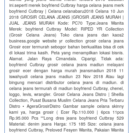
ini.seperti merek boyfriend Cutbray harga celana jeans merk
boyfriend Cutbray | Celana celanabaru2018 Celana 10 Jun
2018 GROSIR CELANA JEANS |GROSIR JEANS MURAH |
JUAL JEANS MURAH Kode: PC70 Type:Jeans Wanita
Merek: boyfriend Cutbray Model: RIPED YR Collection
(Grosir Celana Jeans) Toko clana jeans dan kaos2
business.google website yr collection grosir celana jeans
Grosir ecer termurah sebogor bahan berkualitas bisa di cek
di lokasi trima kasih. Peta yang menampilkan lokasi bisnis.
Alamat. Jalan Raya Cimandala. Ciparigi. Tidak ada:
boyfriend Cutbray grosir celana jeans madiun melayani
grosir ecer dengan harga murah jeansmadiun 2018 11
iswahyudi celana jeans madiun 23 Nov 2018 Atau lagi
bingung mencari distributor celana jeans di madiun. di
celana jeans termurah di madiun boyfriend Cutbray, chenel,
loggo, levis, wrangler. Grosir Celana Jeans Distro | Sheilla
Collection, Pusat Busana Muslim Celana Jeans Pria Terbaru
Distro • AgeraGrosirDistro Gambar sample celana skinny
kami ya, harga grosir ( Ecer Rp.110.000 | 6pcs 11pcs
Rp.95.000 Pcs ""Long dres jeans boyfriend Cutbray 529
Material: denim jeans Harga: 175 185 Size: celana jeans
boyfriend Cutbray, Preloved Fesyen Wanita, Pakaian Wanita