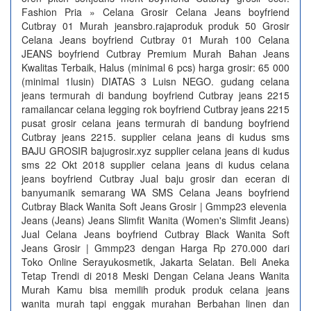
Fashion Pria » Celana Grosir Celana Jeans boyfriend
Cutbray 01 Murah jeansbro.rajaproduk produk 50 Grosir
Celana Jeans boyfriend Cutbray 01 Murah 100 Celana
JEANS boyfriend Cutbray Premium Murah Bahan Jeans
Kwalitas Terbaik, Halus (minimal 6 pcs) harga grosir: 65 000
(minimal 1lusin) DIATAS 3 Luisn NEGO. gudang celana
jeans termurah di bandung boyfriend Cutbray jeans 2215
ramailancar celana legging rok boyfriend Cutbray jeans 2215
pusat grosir celana jeans termurah di bandung boyfriend
Cutbray jeans 2215. supplier celana jeans di kudus sms
BAJU GROSIR bajugrosir.xyz supplier celana jeans di kudus
sms 22 Okt 2018 supplier celana jeans di kudus celana
jeans boyfriend Cutbray Jual baju grosir dan eceran di
banyumanik semarang WA SMS Celana Jeans boyfriend
Cutbray Black Wanita Soft Jeans Grosir | Gmmp23 elevenia
Jeans (Jeans) Jeans Slimfit Wanita (Women's Slimfit Jeans)
Jual Celana Jeans boyfriend Cutbray Black Wanita Soft
Jeans Grosir | Gmmp23 dengan Harga Rp 270.000 dari
Toko Online Serayukosmetik, Jakarta Selatan. Beli Aneka
Tetap Trendi di 2018 Meski Dengan Celana Jeans Wanita
Murah Kamu bisa memilih produk produk celana jeans
wanita murah tapi enggak murahan Berbahan linen dan