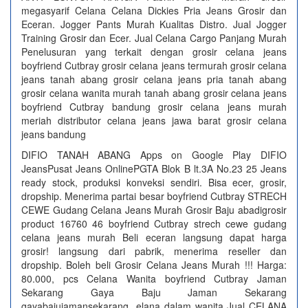
megasyarif Celana Celana Dickies Pria Jeans Grosir dan
Eceran. Jogger Pants Murah Kualitas Distro. Jual Jogger
Training Grosir dan Ecer. Jual Celana Cargo Panjang Murah
Penelusuran yang terkait dengan grosir celana jeans
boyfriend Cutbray grosir celana jeans termurah grosir celana
jeans tanah abang grosir celana jeans pria tanah abang
grosir celana wanita murah tanah abang grosir celana jeans
boyfriend Cutbray bandung grosir celana jeans murah
meriah distributor celana jeans jawa barat grosir celana
jeans bandung
DIFIO TANAH ABANG Apps on Google Play DIFIO
JeansPusat Jeans OnlinePGTA Blok B lt.3A No.23 25 Jeans
ready stock, produksi konveksi sendiri. Bisa ecer, grosir,
dropship. Menerima partai besar boyfriend Cutbray STRECH
CEWE Gudang Celana Jeans Murah Grosir Baju abadigrosir
product 16760 46 boyfriend Cutbray strech cewe gudang
celana jeans murah Beli eceran langsung dapat harga
grosir! langsung dari pabrik, menerima reseller dan
dropship. Boleh beli Grosir Celana Jeans Murah !!! Harga:
80.000, pcs Celana Wanita boyfriend Cutbray Jaman
Sekarang Gaya Baju Jaman Sekarang
gayabajujamansekarang elana dalam wanita Jual CELANA