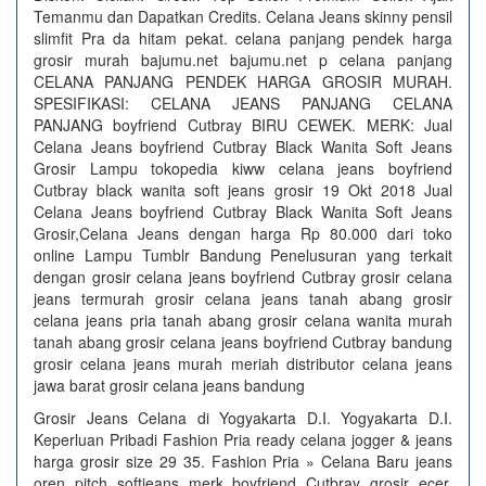
Temanmu dan Dapatkan Credits. Celana Jeans skinny pensil
slimfit Pra da hitam pekat. celana panjang pendek harga
grosir murah bajumu.net bajumu.net p celana panjang
CELANA PANJANG PENDEK HARGA GROSIR MURAH.
SPESIFIKASI: CELANA JEANS PANJANG CELANA
PANJANG boyfriend Cutbray BIRU CEWEK. MERK: Jual
Celana Jeans boyfriend Cutbray Black Wanita Soft Jeans
Grosir Lampu tokopedia kiww celana jeans boyfriend
Cutbray black wanita soft jeans grosir 19 Okt 2018 Jual
Celana Jeans boyfriend Cutbray Black Wanita Soft Jeans
Grosir,Celana Jeans dengan harga Rp 80.000 dari toko
online Lampu Tumblr Bandung Penelusuran yang terkait
dengan grosir celana jeans boyfriend Cutbray grosir celana
jeans termurah grosir celana jeans tanah abang grosir
celana jeans pria tanah abang grosir celana wanita murah
tanah abang grosir celana jeans boyfriend Cutbray bandung
grosir celana jeans murah meriah distributor celana jeans
jawa barat grosir celana jeans bandung
Grosir Jeans Celana di Yogyakarta D.I. Yogyakarta D.I.
Keperluan Pribadi Fashion Pria ready celana jogger & jeans
harga grosir size 29 35. Fashion Pria » Celana Baru jeans
oren pitch softjeans merk boyfriend Cutbray grosir ecer.