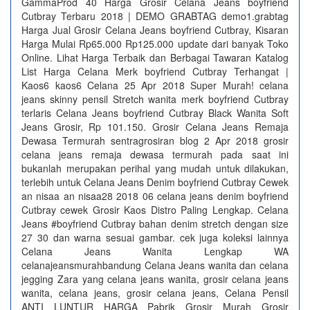
GammaProd 40 Harga Grosir Celana Jeans boyfriend
Cutbray Terbaru 2018 | DEMO GRABTAG demo1.grabtag
Harga Jual Grosir Celana Jeans boyfriend Cutbray, Kisaran
Harga Mulai Rp65.000 Rp125.000 update dari banyak Toko
Online. Lihat Harga Terbaik dan Berbagai Tawaran Katalog
List Harga Celana Merk boyfriend Cutbray Terhangat |
Kaos6 kaos6 Celana 25 Apr 2018 Super Murah! celana
jeans skinny pensil Stretch wanita merk boyfriend Cutbray
terlaris Celana Jeans boyfriend Cutbray Black Wanita Soft
Jeans Grosir, Rp 101.150. Grosir Celana Jeans Remaja
Dewasa Termurah sentragrosiran blog 2 Apr 2018 grosir
celana jeans remaja dewasa termurah pada saat ini
bukanlah merupakan perihal yang mudah untuk dilakukan,
terlebih untuk Celana Jeans Denim boyfriend Cutbray Cewek
an nisaa an nisaa28 2018 06 celana jeans denim boyfriend
Cutbray cewek Grosir Kaos Distro Paling Lengkap. Celana
Jeans #boyfriend Cutbray bahan denim stretch dengan size
27 30 dan warna sesuai gambar. cek juga koleksi lainnya
Celana Jeans Wanita Lengkap WA
celanajeansmurahbandung Celana Jeans wanita dan celana
jegging Zara yang celana jeans wanita, grosir celana jeans
wanita, celana jeans, grosir celana jeans, Celana Pensil
ANTI LUNTUR HARGA Pabrik Grosir Murah Grosir