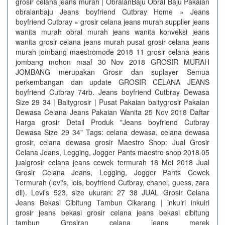
grosir celana jeans murah | ObralanBaju Obral Baju Pakaian
obralanbaju Jeans boyfriend Cutbray Home » Jeans
boyfriend Cutbray » grosir celana jeans murah supplier jeans
wanita murah obral murah jeans wanita konveksi jeans
wanita grosir celana jeans murah pusat grosir celana jeans
murah jombang maestromode 2018 11 grosir celana jeans
jombang mohon maaf 30 Nov 2018 GROSIR MURAH
JOMBANG merupakan Grosir dan suplayer Semua
perkembangan dan update GROSIR CELANA JEANS
boyfriend Cutbray 74rb. Jeans boyfriend Cutbray Dewasa
Size 29 34 | Baitygrosir | Pusat Pakaian baitygrosir Pakaian
Dewasa Celana Jeans Pakaian Wanita 25 Nov 2018 Daftar
Harga grosir Detail Produk "Jeans boyfriend Cutbray
Dewasa Size 29 34" Tags: celana dewasa, celana dewasa
grosir, celana dewasa grosir Maestro Shop: Jual Grosir
Celana Jeans, Legging, Jogger Pants maestro shop 2018 05
jualgrosir celana jeans cewek termurah 18 Mei 2018 Jual
Grosir Celana Jeans, Legging, Jogger Pants Cewek
Termurah (levi's, lois, boyfriend Cutbray, chanel, guess, zara
dll). Levi's 523. size ukuran: 27 38 JUAL Grosir Celana
Jeans Bekasi Cibitung Tambun Cikarang | inkuiri inkuiri
grosir jeans bekasi grosir celana jeans bekasi cibitung
tambun Grosiran celana jeans merek