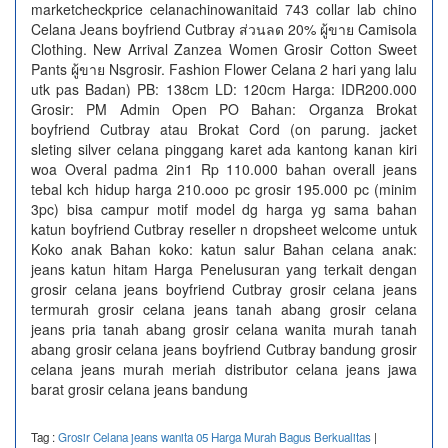
marketcheckprice celanachinowanitaid 743 collar lab chino
Celana Jeans boyfriend Cutbray ส่วนลด 20% ผู้ขาย Camisola
Clothing. New Arrival Zanzea Women Grosir Cotton Sweet
Pants ผู้ขาย Nsgrosir. Fashion Flower Celana 2 hari yang lalu
utk pas Badan) PB: 138cm LD: 120cm Harga: IDR200.000
Grosir: PM Admin Open PO Bahan: Organza Brokat
boyfriend Cutbray atau Brokat Cord (on parung. jacket
sleting silver celana pinggang karet ada kantong kanan kiri
woa Overal padma 2in1 Rp 110.000 bahan overall jeans
tebal kch hidup harga 210.ooo pc grosir 195.000 pc (minim
3pc) bisa campur motif model dg harga yg sama bahan
katun boyfriend Cutbray reseller n dropsheet welcome untuk
Koko anak Bahan koko: katun salur Bahan celana anak:
jeans katun hitam Harga Penelusuran yang terkait dengan
grosir celana jeans boyfriend Cutbray grosir celana jeans
termurah grosir celana jeans tanah abang grosir celana
jeans pria tanah abang grosir celana wanita murah tanah
abang grosir celana jeans boyfriend Cutbray bandung grosir
celana jeans murah meriah distributor celana jeans jawa
barat grosir celana jeans bandung
Tag :
Grosir Celana jeans wanita 05 Harga Murah Bagus Berkualitas
|