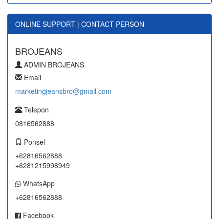
ONLINE SUPPORT | CONTACT PERSON
BROJEANS
ADMIN BROJEANS
Email
marketingjeansbro@gmail.com
Telepon
0816562888
Ponsel
+62816562888
+6281215998949
WhatsApp
+62816562888
Facebook