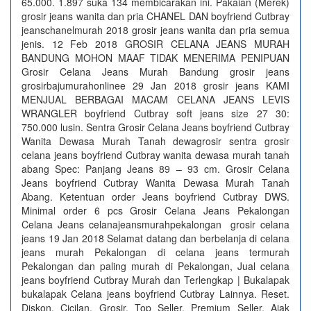
65.000. 1.897 suka 134 membicarakan ini. Pakaian (Merek)
grosir jeans wanita dan pria CHANEL DAN boyfriend Cutbray
jeanschanelmurah 2018 grosir jeans wanita dan pria semua
jenis. 12 Feb 2018 GROSIR CELANA JEANS MURAH
BANDUNG MOHON MAAF TIDAK MENERIMA PENIPUAN
Grosir Celana Jeans Murah Bandung grosir jeans
grosirbajumurahonlinee 29 Jan 2018 grosir jeans KAMI
MENJUAL BERBAGAI MACAM CELANA JEANS LEVIS
WRANGLER boyfriend Cutbray soft jeans size 27 30:
750.000 lusin. Sentra Grosir Celana Jeans boyfriend Cutbray
Wanita Dewasa Murah Tanah dewagrosir sentra grosir
celana jeans boyfriend Cutbray wanita dewasa murah tanah
abang Spec: Panjang Jeans 89 – 93 cm. Grosir Celana
Jeans boyfriend Cutbray Wanita Dewasa Murah Tanah
Abang. Ketentuan order Jeans boyfriend Cutbray DWS.
Minimal order 6 pcs Grosir Celana Jeans Pekalongan
Celana Jeans celanajeansmurahpekalongan grosir celana
jeans 19 Jan 2018 Selamat datang dan berbelanja di celana
jeans murah Pekalongan di celana jeans termurah
Pekalongan dan paling murah di Pekalongan, Jual celana
jeans boyfriend Cutbray Murah dan Terlengkap | Bukalapak
bukalapak Celana jeans boyfriend Cutbray Lainnya. Reset.
Diskon. Cicilan. Grosir. Top Seller. Premium Seller. Ajak