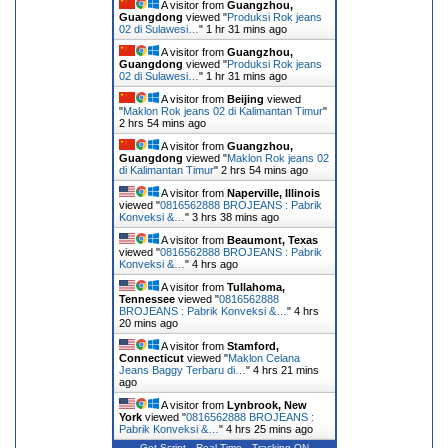
A visitor from
Guangzhou,
Guangdong
viewed "
Produksi Rok jeans
02 di Sulawesi…
"
1 hr 31 mins ago
A visitor from
Guangzhou,
Guangdong
viewed "
Produksi Rok jeans
02 di Sulawesi…
"
1 hr 31 mins ago
A visitor from
Beijing
viewed
"
Maklon Rok jeans 02 di Kalimantan Timur
"
2 hrs 54 mins ago
A visitor from
Guangzhou,
Guangdong
viewed "
Maklon Rok jeans 02
di Kalimantan Timur
"
2 hrs 54 mins ago
A visitor from
Naperville, Illinois
viewed "
0816562888 BROJEANS : Pabrik
Konveksi &…
"
3 hrs 38 mins ago
A visitor from
Beaumont, Texas
viewed "
0816562888 BROJEANS : Pabrik
Konveksi &…
"
4 hrs ago
A visitor from
Tullahoma,
Tennessee
viewed "
0816562888
BROJEANS : Pabrik Konveksi &…
"
4 hrs
20 mins ago
A visitor from
Stamford,
Connecticut
viewed "
Maklon Celana
Jeans Baggy Terbaru di…
"
4 hrs 21 mins
ago
A visitor from
Lynbrook, New
York
viewed "
0816562888 BROJEANS :
Pabrik Konveksi &…
"
4 hrs 25 mins ago
Get Script
Real Time
Tracking ON