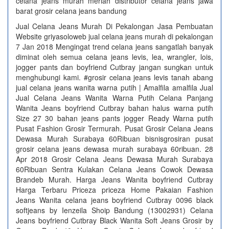
celana jeans murah meriah distributor celana jeans jawa
barat grosir celana jeans bandung
Jual Celana Jeans Murah Di Pekalongan Jasa Pembuatan
Website griyasoloweb jual celana jeans murah di pekalongan
7 Jan 2018 Mengingat trend celana jeans sangatlah banyak
diminat oleh semua celana jeans levis, lea, wrangler, lois,
jogger pants dan boyfriend Cutbray jangan sungkan untuk
menghubungi kami. #grosir celana jeans levis tanah abang
jual celana jeans wanita warna putih | Amalfila amalfila Jual
Jual Celana Jeans Wanita Warna Putih Celana Panjang
Wanita Jeans boyfriend Cutbray bahan halus warna putih
Size 27 30 bahan jeans pants jogger Ready Warna putih
Pusat Fashion Grosir Termurah. Pusat Grosir Celana Jeans
Dewasa Murah Surabaya 60Ribuan bisnisgrosiran pusat
grosir celana jeans dewasa murah surabaya 60ribuan. 28
Apr 2018 Grosir Celana Jeans Dewasa Murah Surabaya
60Ribuan Sentra Kulakan Celana Jeans Cowok Dewasa
Brandeb Murah. Harga Jeans Wanita boyfriend Cutbray
Harga Terbaru Priceza priceza Home Pakaian Fashion
Jeans Wanita celana jeans boyfriend Cutbray 0096 black
softjeans by Ienzeila Shoip Bandung (13002931) Celana
Jeans boyfriend Cutbray Black Wanita Soft Jeans Grosir by