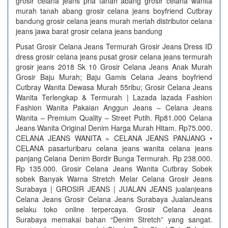
grosir celana jeans pria tanah abang grosir celana wanita
murah tanah abang grosir celana jeans boyfriend Cutbray
bandung grosir celana jeans murah meriah distributor celana
jeans jawa barat grosir celana jeans bandung
Pusat Grosir Celana Jeans Termurah Grosir Jeans Dress ID
dress grosir celana jeans pusat grosir celana jeans termurah
grosir jeans 2018 Sk 10 Grosir Celana Jeans Anak Murah
Grosir Baju Murah; Baju Gamis Celana Jeans boyfriend
Cutbray Wanita Dewasa Murah 55ribu; Grosir Celana Jeans
Wanita Terlengkap & Termurah | Lazada lazada Fashion
Fashion Wanita Pakaian Anggun Jeans – Celana Jeans
Wanita – Premium Quality – Street Putih. Rp81.000 Celana
Jeans Wanita Original Denim Harga Murah Hitam. Rp75.000.
CELANA JEANS WANITA » CELANA JEANS PANJANG •
CELANA pasarturibaru celana jeans wanita celana jeans
panjang Celana Denim Bordir Bunga Termurah. Rp 238.000.
Rp 135.000. Grosir Celana Jeans Wanita Cutbray Sobek
sobek Banyak Warna Stretch Melar Celana Grosir Jeans
Surabaya | GROSIR JEANS | JUALAN JEANS jualanjeans
Celana Jeans Grosir Celana Jeans Surabaya JualanJeans
selaku toko online terpercaya. Grosir Celana Jeans
Surabaya memakai bahan “Denim Stretch” yang sangat.