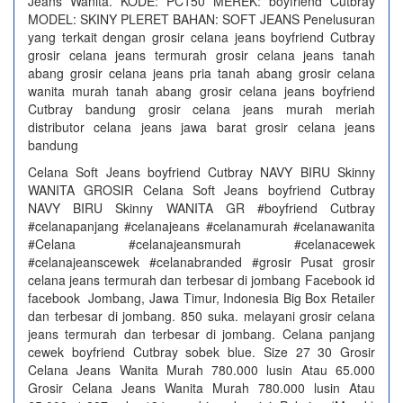
Jeans Wanita. KODE: PC150 MEREK: boyfriend Cutbray
MODEL: SKINY PLERET BAHAN: SOFT JEANS Penelusuran
yang terkait dengan grosir celana jeans boyfriend Cutbray
grosir celana jeans termurah grosir celana jeans tanah
abang grosir celana jeans pria tanah abang grosir celana
wanita murah tanah abang grosir celana jeans boyfriend
Cutbray bandung grosir celana jeans murah meriah
distributor celana jeans jawa barat grosir celana jeans
bandung
Celana Soft Jeans boyfriend Cutbray NAVY BIRU Skinny
WANITA GROSIR Celana Soft Jeans boyfriend Cutbray
NAVY BIRU Skinny WANITA GR #boyfriend Cutbray
#celanapanjang #celanajeans #celanamurah #celanawanita
#Celana #celanajeansmurah #celanacewek
#celanajeanscewek #celanabranded #grosir Pusat grosir
celana jeans termurah dan terbesar di jombang Facebook id
facebook Jombang, Jawa Timur, Indonesia Big Box Retailer
dan terbesar di jombang. 850 suka. melayani grosir celana
jeans termurah dan terbesar di jombang. Celana panjang
cewek boyfriend Cutbray sobek blue. Size 27 30 Grosir
Celana Jeans Wanita Murah 780.000 lusin Atau 65.000
Grosir Celana Jeans Wanita Murah 780.000 lusin Atau