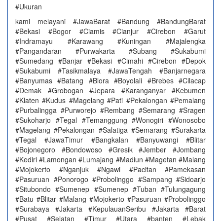
#Ukuran
kami melayani #JawaBarat #Bandung #BandungBarat
#Bekasi #Bogor #Ciamis #Cianjur #Cirebon #Garut
#Indramayu #Karawang #Kuningan #Majalengka
#Pangandaran #Purwakarta #Subang #Sukabumi
#Sumedang #Banjar #Bekasi #Cimahi #Cirebon #Depok
#Sukabumi #Tasikmalaya #JawaTengah #Banjarnegara
#Banyumas #Batang #Blora #Boyolali #Brebes #Cilacap
#Demak #Grobogan #Jepara #Karanganyar #Kebumen
#Klaten #Kudus #Magelang #Pati #Pekalongan #Pemalang
#Purbalingga #Purworejo #Rembang #Semarang #Sragen
#Sukoharjo #Tegal #Temanggung #Wonogiri #Wonosobo
#Magelang #Pekalongan #Salatiga #Semarang #Surakarta
#Tegal #JawaTimur #Bangkalan #Banyuwangi #Blitar
#Bojonegoro #Bondowoso #Gresik #Jember #Jombang
#Kediri #Lamongan #Lumajang #Madiun #Magetan #Malang
#Mojokerto #Nganjuk #Ngawi #Pacitan #Pamekasan
#Pasuruan #Ponorogo #Probolinggo #Sampang #Sidoarjo
#Situbondo #Sumenep #Sumenep #Tuban #Tulungagung
#Batu #Blitar #Malang #Mojokerto #Pasuruan #Probolinggo
#Surabaya #Jakarta #KepulauanSeribu #Jakarta #Barat
#Pusat #Selatan #Timur #Utara #banten #Lebak