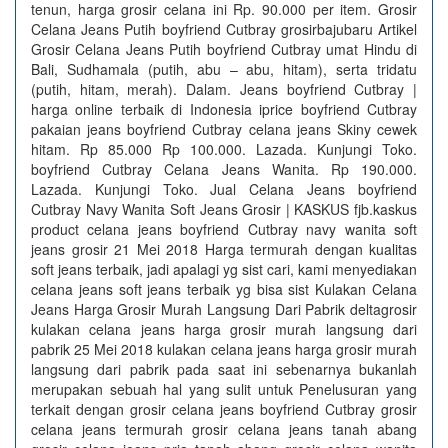
tenun, harga grosir celana ini Rp. 90.000 per item. Grosir
Celana Jeans Putih boyfriend Cutbray grosirbajubaru Artikel
Grosir Celana Jeans Putih boyfriend Cutbray umat Hindu di
Bali, Sudhamala (putih, abu – abu, hitam), serta tridatu
(putih, hitam, merah). Dalam. Jeans boyfriend Cutbray |
harga online terbaik di Indonesia iprice boyfriend Cutbray
pakaian jeans boyfriend Cutbray celana jeans Skiny cewek
hitam. Rp 85.000 Rp 100.000. Lazada. Kunjungi Toko.
boyfriend Cutbray Celana Jeans Wanita. Rp 190.000.
Lazada. Kunjungi Toko. Jual Celana Jeans boyfriend
Cutbray Navy Wanita Soft Jeans Grosir | KASKUS fjb.kaskus
product celana jeans boyfriend Cutbray navy wanita soft
jeans grosir 21 Mei 2018 Harga termurah dengan kualitas
soft jeans terbaik, jadi apalagi yg sist cari, kami menyediakan
celana jeans soft jeans terbaik yg bisa sist Kulakan Celana
Jeans Harga Grosir Murah Langsung Dari Pabrik deltagrosir
kulakan celana jeans harga grosir murah langsung dari
pabrik 25 Mei 2018 kulakan celana jeans harga grosir murah
langsung dari pabrik pada saat ini sebenarnya bukanlah
merupakan sebuah hal yang sulit untuk Penelusuran yang
terkait dengan grosir celana jeans boyfriend Cutbray grosir
celana jeans termurah grosir celana jeans tanah abang