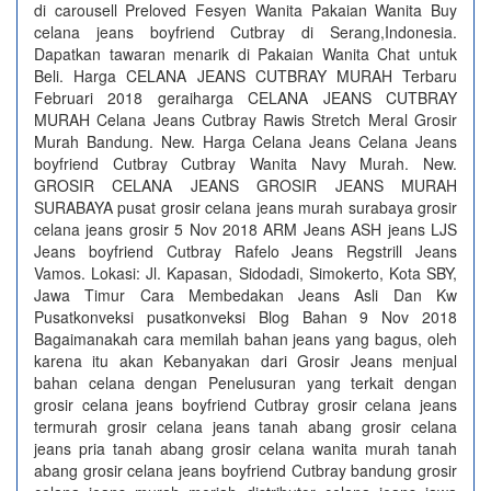
di carousell Preloved Fesyen Wanita Pakaian Wanita Buy
celana jeans boyfriend Cutbray di Serang,Indonesia.
Dapatkan tawaran menarik di Pakaian Wanita Chat untuk
Beli. Harga CELANA JEANS CUTBRAY MURAH Terbaru
Februari 2018 geraiharga CELANA JEANS CUTBRAY
MURAH Celana Jeans Cutbray Rawis Stretch Meral Grosir
Murah Bandung. New. Harga Celana Jeans Celana Jeans
boyfriend Cutbray Cutbray Wanita Navy Murah. New.
GROSIR CELANA JEANS GROSIR JEANS MURAH
SURABAYA pusat grosir celana jeans murah surabaya grosir
celana jeans grosir 5 Nov 2018 ARM Jeans ASH jeans LJS
Jeans boyfriend Cutbray Rafelo Jeans Regstrill Jeans
Vamos. Lokasi: Jl. Kapasan, Sidodadi, Simokerto, Kota SBY,
Jawa Timur Cara Membedakan Jeans Asli Dan Kw
Pusatkonveksi pusatkonveksi Blog Bahan 9 Nov 2018
Bagaimanakah cara memilah bahan jeans yang bagus, oleh
karena itu akan Kebanyakan dari Grosir Jeans menjual
bahan celana dengan Penelusuran yang terkait dengan
grosir celana jeans boyfriend Cutbray grosir celana jeans
termurah grosir celana jeans tanah abang grosir celana
jeans pria tanah abang grosir celana wanita murah tanah
abang grosir celana jeans boyfriend Cutbray bandung grosir