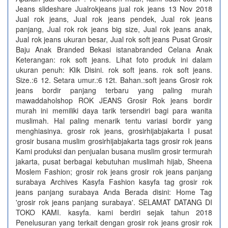
Jeans slideshare Jualrokjeans jual rok jeans 13 Nov 2018
Jual rok jeans, Jual rok jeans pendek, Jual rok jeans
panjang, Jual rok rok jeans big size, Jual rok jeans anak,
Jual rok jeans ukuran besar, Jual rok soft jeans Pusat Grosir
Baju Anak Branded Bekasi istanabranded Celana Anak
Keterangan: rok soft jeans. Lihat foto produk ini dalam
ukuran penuh: Klik Disini. rok soft jeans. rok soft jeans.
Size.:6 12. Setara umur.:6 12t. Bahan.:soft jeans Grosir rok
jeans bordir panjang terbaru yang paling murah
mawaddaholshop ROK JEANS Grosir Rok jeans bordir
murah ini memiliki daya tarik tersendiri bagi para wanita
muslimah. Hal paling menarik tentu variasi bordir yang
menghiasinya. grosir rok jeans, grosirhijabjakarta I pusat
grosir busana muslim grosirhijabjakarta tags grosir rok jeans
Kami produksi dan penjualan busana muslim grosir termurah
jakarta, pusat berbagai kebutuhan muslimah hijab, Sheena
Moslem Fashion; grosir rok jeans grosir rok jeans panjang
surabaya Archives Kasyfa Fashion kasyfa tag grosir rok
jeans panjang surabaya Anda Berada disini: Home Tag
'grosir rok jeans panjang surabaya'. SELAMAT DATANG DI
TOKO KAMI. kasyfa. kami berdiri sejak tahun 2018
Penelusuran yang terkait dengan grosir rok jeans grosir rok