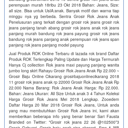
perempuan murah 18ribu 23 Okt 2018 Bahan: Jeans, Size:
all size. Bisa untuk UsIA:anak. Banyak motif dan warna tiap
minggu nya yg berbeda. Sentra Grosir Rok Jeans Anak
Penelusuran yang terkait dengan grosir rok jeans grosir rok
jeans panjang tanah abang grosir rok jeans anak rok jeans
panjang murah bandung rok jeans payung grosir rok jeans
bandung rok jeans panjang anak perempuan rok jeans span
panjang rok jeans panjang model payung
Jual Produk ROK Online Terbaru di lazada rok brand Daftar
Produk ROK Terlengkap Paling Update dan Harga Termurah
Hanya Cj collection Rok jeans maxi payung panjang wanita
jumbo long skirt Rahayu Grosir Rok Jeans Anak Rp 22.000 ~
Grosir Baju Online Cikarang grosirbajuonlinecikarang 2018
11 grosir rok jeans anak rp 22000 Grosir Rok Jeans Anak Rp
22.000 Nama Barang: Rok Jeans Anak Harga: Rp 22.000.
Bahan: Jeans Ukuran: All Size Untuk anak 3 4 Tahun Koleksi
Harga Grosir Rok Jeans Mei 2018 Lengkap. Zooedem
Daftar Harga 20 Mar 2018 Grosir Rok Jeans, Untuk anda
yang mau membutuhkan Grosir Rok Jeans ini, kami akan
memberikan beberapa info yang benar benar Sari Fausta
Branded on Twitter: "Grosir rok jeans 22 26 @102500*3
Grosir Gabucci, Grosir baju anak sisa eksport. Sms & WA