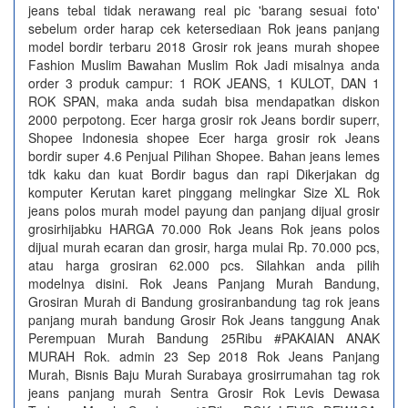
jeans tebal tidak nerawang real pic 'barang sesuai foto'
sebelum order harap cek ketersediaan Rok jeans panjang
model bordir terbaru 2018 Grosir rok jeans murah shopee
Fashion Muslim Bawahan Muslim Rok Jadi misalnya anda
order 3 produk campur: 1 ROK JEANS, 1 KULOT, DAN 1
ROK SPAN, maka anda sudah bisa mendapatkan diskon
2000 perpotong. Ecer harga grosir rok Jeans bordir superr,
Shopee Indonesia shopee Ecer harga grosir rok Jeans
bordir super 4.6 Penjual Pilihan Shopee. Bahan jeans lemes
tdk kaku dan kuat Bordir bagus dan rapi Dikerjakan dg
komputer Kerutan karet pinggang melingkar Size XL Rok
jeans polos murah model payung dan panjang dijual grosir
grosirhijabku HARGA 70.000 Rok Jeans Rok jeans polos
dijual murah ecaran dan grosir, harga mulai Rp. 70.000 pcs,
atau harga grosiran 62.000 pcs. Silahkan anda pilih
modelnya disini. Rok Jeans Panjang Murah Bandung,
Grosiran Murah di Bandung grosiranbandung tag rok jeans
panjang murah bandung Grosir Rok Jeans tanggung Anak
Perempuan Murah Bandung 25Ribu #PAKAIAN ANAK
MURAH Rok. admin 23 Sep 2018 Rok Jeans Panjang
Murah, Bisnis Baju Murah Surabaya grosirrumahan tag rok
jeans panjang murah Sentra Grosir Rok Levis Dewasa