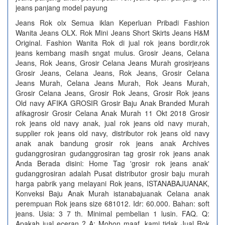
jeans panjang model payung
Jeans Rok olx Semua iklan Keperluan Pribadi Fashion
Wanita Jeans OLX. Rok Mini Jeans Short Skirts Jeans H&M
Original. Fashion Wanita Rok di jual rok jeans bordir,rok
jeans kembang masih sngat mulus. Grosir Jeans, Celana
Jeans, Rok Jeans, Grosir Celana Jeans Murah grosirjeans
Grosir Jeans, Celana Jeans, Rok Jeans, Grosir Celana
Jeans Murah, Celana Jeans Murah, Rok Jeans Murah,
Grosir Celana Jeans, Grosir Rok Jeans, Grosir Rok jeans
Old navy AFIKA GROSIR Grosir Baju Anak Branded Murah
afikagrosir Grosir Celana Anak Murah 11 Okt 2018 Grosir
rok jeans old navy anak, jual rok jeans old navy murah,
supplier rok jeans old navy, distributor rok jeans old navy
anak anak bandung grosir rok jeans anak Archives
gudanggrosiran gudanggrosiran tag grosir rok jeans anak
Anda Berada disini: Home Tag 'grosir rok jeans anak'
gudanggrosiran adalah Pusat distributor grosir baju murah
harga pabrik yang melayani Rok jeans, ISTANABAJUANAK,
Konveksi Baju Anak Murah istanabajuanak Celana anak
perempuan Rok jeans size 681012. Idr: 60.000. Bahan: soft
jeans. Usia: 3 7 th. Minimal pembelian 1 lusin. FAQ. Q:
Apakah jual eceran ? A: Mohon maaf, kami tidak Jual Rok