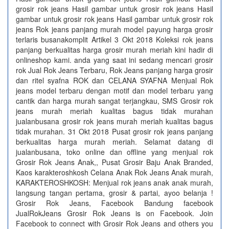
grosir rok jeans Hasil gambar untuk grosir rok jeans Hasil
gambar untuk grosir rok jeans Hasil gambar untuk grosir rok
jeans Rok jeans panjang murah model payung harga grosir
terlaris busanakomplit Artikel 3 Okt 2018 Koleksi rok jeans
panjang berkualitas harga grosir murah meriah kini hadir di
onlineshop kami. anda yang saat ini sedang mencari grosir
rok Jual Rok Jeans Terbaru, Rok Jeans panjang harga grosir
dan ritel syafna ROK dan CELANA SYAFNA Menjual Rok
jeans model terbaru dengan motif dan model terbaru yang
cantik dan harga murah sangat terjangkau, SMS Grosir rok
jeans murah meriah kualitas bagus tidak murahan
jualanbusana grosir rok jeans murah meriah kualitas bagus
tidak murahan. 31 Okt 2018 Pusat grosir rok jeans panjang
berkualitas harga murah meriah. Selamat datang di
jualanbusana, toko online dan offline yang menjual rok
Grosir Rok Jeans Anak,, Pusat Grosir Baju Anak Branded,
Kaos karakteroshkosh Celana Anak Rok Jeans Anak murah,
KARAKTEROSHKOSH: Menjual rok jeans anak anak murah,
langsung tangan pertama, grosir & partai, ayoo belanja !
Grosir Rok Jeans, Facebook Bandung facebook
JualRokJeans Grosir Rok Jeans is on Facebook. Join
Facebook to connect with Grosir Rok Jeans and others you