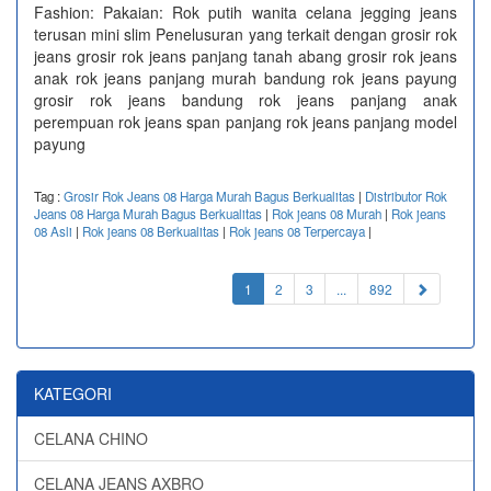
Fashion: Pakaian: Rok putih wanita celana jegging jeans
terusan mini slim Penelusuran yang terkait dengan grosir rok
jeans grosir rok jeans panjang tanah abang grosir rok jeans
anak rok jeans panjang murah bandung rok jeans payung
grosir rok jeans bandung rok jeans panjang anak
perempuan rok jeans span panjang rok jeans panjang model
payung
Tag :
Grosir Rok Jeans 08 Harga Murah Bagus Berkualitas
|
Distributor Rok
Jeans 08 Harga Murah Bagus Berkualitas
|
Rok jeans 08 Murah
|
Rok jeans
08 Asli
|
Rok jeans 08 Berkualitas
|
Rok jeans 08 Terpercaya
|
(current)
1
2
3
...
892
KATEGORI
CELANA CHINO
CELANA JEANS AXBRO