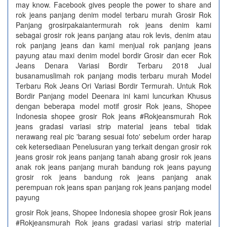
may know. Facebook gives people the power to share and
rok jeans panjang denim model terbaru murah Grosir Rok
Panjang grosirpakaiantermurah rok jeans denim kami
sebagai grosir rok jeans panjang atau rok levis, denim atau
rok panjang jeans dan kami menjual rok panjang jeans
payung atau maxi denim model bordir Grosir dan ecer Rok
Jeans Denara Variasi Bordir Terbaru 2018 Jual
busanamuslimah rok panjang modis terbaru murah Model
Terbaru Rok Jeans Ori Variasi Bordir Termurah. Untuk Rok
Bordir Panjang model Deenara ini kami luncurkan Khusus
dengan beberapa model motif grosir Rok jeans, Shopee
Indonesia shopee grosir Rok jeans #Rokjeansmurah Rok
jeans gradasi variasi strip material jeans tebal tidak
nerawang real pic 'barang sesuai foto' sebelum order harap
cek ketersediaan Penelusuran yang terkait dengan grosir rok
jeans grosir rok jeans panjang tanah abang grosir rok jeans
anak rok jeans panjang murah bandung rok jeans payung
grosir rok jeans bandung rok jeans panjang anak
perempuan rok jeans span panjang rok jeans panjang model
payung
grosir Rok jeans, Shopee Indonesia shopee grosir Rok jeans
#Rokjeansmurah Rok jeans gradasi variasi strip material