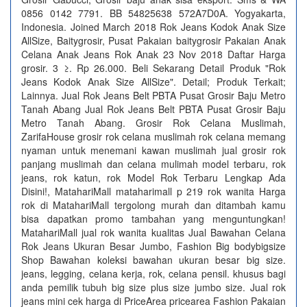
0856 0142 7791. BB 54825638 572A7D0A. Yogyakarta,
Indonesia. Joined March 2018 Rok Jeans Kodok Anak Size
AllSize, Baitygrosir, Pusat Pakaian baitygrosir Pakaian Anak
Celana Anak Jeans Rok Anak 23 Nov 2018 Daftar Harga
grosir. 3 ≥. Rp 26.000. Beli Sekarang Detail Produk "Rok
Jeans Kodok Anak Size AllSize". Detail; Produk Terkait;
Lainnya. Jual Rok Jeans Belt PBTA Pusat Grosir Baju Metro
Tanah Abang Jual Rok Jeans Belt PBTA Pusat Grosir Baju
Metro Tanah Abang. Grosir Rok Celana Muslimah,
ZarifaHouse grosir rok celana muslimah rok celana memang
nyaman untuk menemani kawan muslimah jual grosir rok
panjang muslimah dan celana mulimah model terbaru, rok
jeans, rok katun, rok Model Rok Terbaru Lengkap Ada
Disini!, MatahariMall mataharimall p 219 rok wanita Harga
rok di MatahariMall tergolong murah dan ditambah kamu
bisa dapatkan promo tambahan yang menguntungkan!
MatahariMall jual rok wanita kualitas Jual Bawahan Celana
Rok Jeans Ukuran Besar Jumbo, Fashion Big bodybigsize
Shop Bawahan koleksi bawahan ukuran besar big size.
jeans, legging, celana kerja, rok, celana pensil. khusus bagi
anda pemilik tubuh big size plus size jumbo size. Jual rok
jeans mini cek harga di PriceArea pricearea Fashion Pakaian