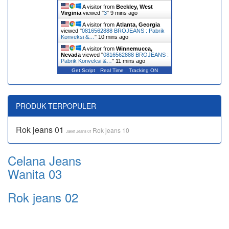
A visitor from
Beckley, West
Virginia
viewed "
3
"
9 mins ago
A visitor from
Atlanta, Georgia
viewed "
0816562888 BROJEANS : Pabrik
Konveksi &…
"
10 mins ago
A visitor from
Winnemucca,
Nevada
viewed "
0816562888 BROJEANS :
Pabrik Konveksi &…
"
11 mins ago
Get Script
Real Time
Tracking ON
PRODUK TERPOPULER
Rok jeans 01
Rok jeans 10
Jaket Jeans 01
Celana Jeans
Wanita 03
Rok jeans 02