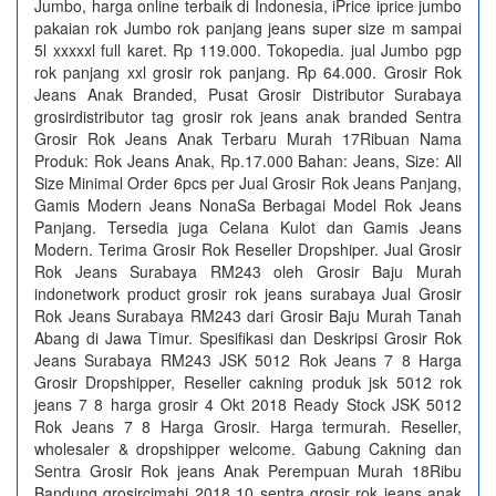
Jumbo, harga online terbaik di Indonesia, iPrice iprice jumbo
pakaian rok Jumbo rok panjang jeans super size m sampai
5l xxxxxl full karet. Rp 119.000. Tokopedia. jual Jumbo pgp
rok panjang xxl grosir rok panjang. Rp 64.000. Grosir Rok
Jeans Anak Branded, Pusat Grosir Distributor Surabaya
grosirdistributor tag grosir rok jeans anak branded Sentra
Grosir Rok Jeans Anak Terbaru Murah 17Ribuan Nama
Produk: Rok Jeans Anak, Rp.17.000 Bahan: Jeans, Size: All
Size Minimal Order 6pcs per Jual Grosir Rok Jeans Panjang,
Gamis Modern Jeans NonaSa Berbagai Model Rok Jeans
Panjang. Tersedia juga Celana Kulot dan Gamis Jeans
Modern. Terima Grosir Rok Reseller Dropshiper. Jual Grosir
Rok Jeans Surabaya RM243 oleh Grosir Baju Murah
indonetwork product grosir rok jeans surabaya Jual Grosir
Rok Jeans Surabaya RM243 dari Grosir Baju Murah Tanah
Abang di Jawa Timur. Spesifikasi dan Deskripsi Grosir Rok
Jeans Surabaya RM243 JSK 5012 Rok Jeans 7 8 Harga
Grosir Dropshipper, Reseller cakning produk jsk 5012 rok
jeans 7 8 harga grosir 4 Okt 2018 Ready Stock JSK 5012
Rok Jeans 7 8 Harga Grosir. Harga termurah. Reseller,
wholesaler & dropshipper welcome. Gabung Cakning dan
Sentra Grosir Rok jeans Anak Perempuan Murah 18Ribu
Bandung grosircimahi 2018 10 sentra grosir rok jeans anak