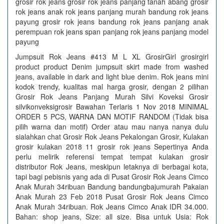
grosir rok jeans grosir rok jeans panjang tanah abang grosir
rok jeans anak rok jeans panjang murah bandung rok jeans
payung grosir rok jeans bandung rok jeans panjang anak
perempuan rok jeans span panjang rok jeans panjang model
payung
Jumpsuit Rok Jeans #413 M L XL GrosirGirl grosirgirl
product product Denim jumpsuit skirt made from washed
jeans, available in dark and light blue denim. Rok jeans mini
kodok trendy, kualitas mal harga grosir, dengan 2 pilihan
Grosir Rok Jeans Panjang Murah Silvi Koveksi Grosir
silvikonveksigrosir Bawahan Terlaris 1 Nov 2018 MINIMAL
ORDER 5 PCS, WARNA DAN MOTIF RANDOM (Tidak bisa
pilih warna dan motif) Order atau mau nanya nanya dulu
sialahkan chat Grosir Rok Jeans Pekalongan Grosir, Kulakan
grosir kulakan 2018 11 grosir rok jeans Sepertinya Anda
perlu melirik referensi tempat tempat kulakan grosir
distributor Rok Jeans, meskipun letaknya di berbagai kota,
tapi bagi pebisnis yang ada di Pusat Grosir Rok Jeans Cimco
Anak Murah 34ribuan Bandung bandungbajumurah Pakaian
Anak Murah 23 Feb 2018 Pusat Grosir Rok Jeans Cimco
Anak Murah 34ribuan. Rok Jeans Cimco Anak IDR 34.000.
Bahan: shop jeans, Size: all size. Bisa untuk Usia: Rok