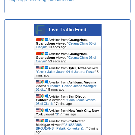
Live Traffic Feed
A visitor from
Guangzhou,
Guangdong
viewed "
Celana Chino 06 di
Cianjur
"
13 secs ago
A visitor from
Guangzhou,
Guangdong
viewed "
Celana Chino 06 di
Cianjur
"
53 secs ago
A visitor from
Tyler, Texas
viewed
"
Grosir Jaket Jeans 04 di Jakarta Pusat
"
5
mins ago
A visitor from
Ashburn, Virginia
viewed "
Produksi Celana Jeans Wrangler
02 di…
"
5 mins ago
A visitor from
San Diego,
California
viewed "
Celana Jeans Wanita
05 di Ciamis
"
7 mins ago
A visitor from
New York City, New
York
viewed "
3
"
7 mins ago
A visitor from
Coldwater,
Michigan
viewed "
0816562888
BROJEANS : Pabrik Konveksi &…
"
8 mins
ago