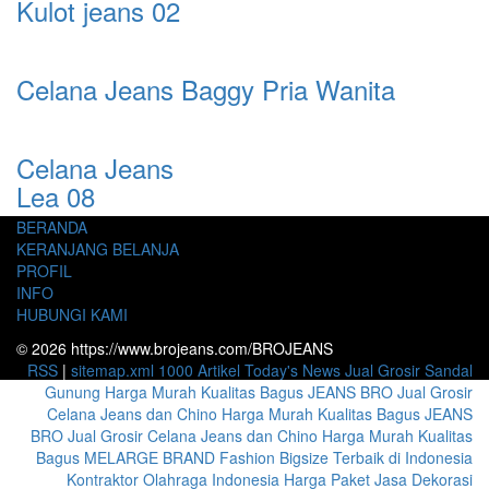
Kulot jeans 02
Celana Jeans Baggy Pria Wanita
Celana Jeans
Lea 08
BERANDA
KERANJANG BELANJA
PROFIL
INFO
HUBUNGI KAMI
© 2026 https://www.brojeans.com/BROJEANS
RSS
|
sitemap.xml
1000 Artikel
Today's News
Jual Grosir Sandal
Gunung Harga Murah Kualitas Bagus
JEANS BRO Jual Grosir
Celana Jeans dan Chino Harga Murah Kualitas Bagus
JEANS
BRO Jual Grosir Celana Jeans dan Chino Harga Murah Kualitas
Bagus
MELARGE BRAND Fashion Bigsize Terbaik di Indonesia
Kontraktor Olahraga Indonesia
Harga Paket Jasa Dekorasi