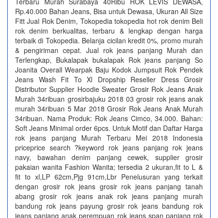
Terbaru Murah Surabaya 40Ribu ROK LEVIS DEWASA,
Rp.40.000 Bahan Jeans, Bisa untuk Dewasa, Ukuran All Size
Fitt Jual Rok Denim, Tokopedia tokopedia hot rok denim Beli
rok denim berkualitas, terbaru & lengkap dengan harga
terbaik di Tokopedia. Belanja cicilan kredit 0%, promo murah
& pengiriman cepat. Jual rok jeans panjang Murah dan
Terlengkap, Bukalapak bukalapak Rok jeans panjang So
Joanita Overall Wearpak Baju Kodok Jumpsuit Rok Pendek
Jeans Wash Fit To Xl Dropship Reseller Dress Grosir
Distributor Supplier Hoodie Sweater Grosir Rok Jeans Anak
Murah 34ribuan grosirbajuku 2018 03 grosir rok jeans anak
murah 34ribuan 5 Mar 2018 Grosir Rok Jeans Anak Murah
34ribuan. Nama Produk: Rok Jeans Cimco, 34.000. Bahan:
Soft Jeans Minimal order 6pcs. Untuk Motif dan Daftar Harga
rok jeans panjang Murah Terbaru Mei 2018 Indonesia
priceprice search ?keyword rok jeans panjang rok jeans
navy, bawahan denim panjang cewek, supplier grosir
pakaian wanita Fashion Wanita; tersedia 2 ukuran,fit to L &
fit to xl,LP 62cm,Pjg 91cm,Lbr Penelusuran yang terkait
dengan grosir rok jeans grosir rok jeans panjang tanah
abang grosir rok jeans anak rok jeans panjang murah
bandung rok jeans payung grosir rok jeans bandung rok
jeans panjang anak perempuan rok jeans span panjang rok