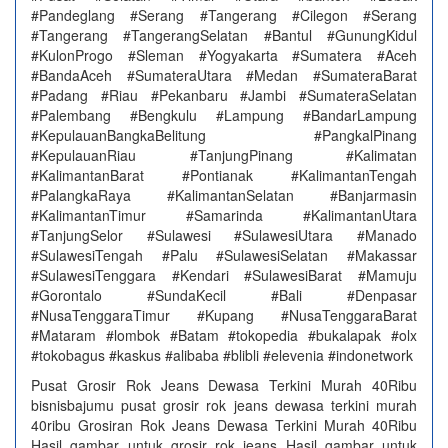
#Pandeglang #Serang #Tangerang #Cilegon #Serang
#Tangerang #TangerangSelatan #Bantul #GunungKidul
#KulonProgo #Sleman #Yogyakarta #Sumatera #Aceh
#BandaAceh #SumateraUtara #Medan #SumateraBarat
#Padang #Riau #Pekanbaru #Jambi #SumateraSelatan
#Palembang #Bengkulu #Lampung #BandarLampung
#KepulauanBangkaBelitung #PangkalPinang
#KepulauanRiau #TanjungPinang #Kalimatan
#KalimantanBarat #Pontianak #KalimantanTengah
#PalangkaRaya #KalimantanSelatan #Banjarmasin
#KalimantanTimur #Samarinda #KalimantanUtara
#TanjungSelor #Sulawesi #SulawesiUtara #Manado
#SulawesiTengah #Palu #SulawesiSelatan #Makassar
#SulawesiTenggara #Kendari #SulawesiBarat #Mamuju
#Gorontalo #SundaKecil #Bali #Denpasar
#NusaTenggaraTimur #Kupang #NusaTenggaraBarat
#Mataram #lombok #Batam #tokopedia #bukalapak #olx
#tokobagus #kaskus #alibaba #blibli #elevenia #indonetwork
Pusat Grosir Rok Jeans Dewasa Terkini Murah 40Ribu
bisnisbajumu pusat grosir rok jeans dewasa terkini murah
40ribu Grosiran Rok Jeans Dewasa Terkini Murah 40Ribu
Hasil gambar untuk grosir rok jeans Hasil gambar untuk