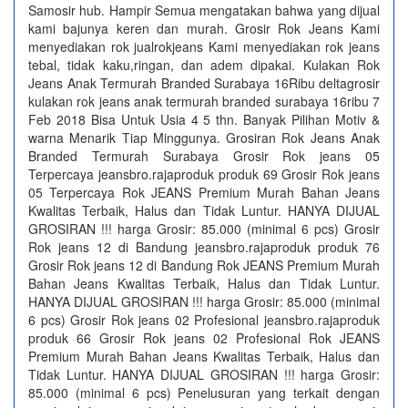
Samosir hub. Hampir Semua mengatakan bahwa yang dijual
kami bajunya keren dan murah. Grosir Rok Jeans Kami
menyediakan rok jualrokjeans Kami menyediakan rok jeans
tebal, tidak kaku,ringan, dan adem dipakai. Kulakan Rok
Jeans Anak Termurah Branded Surabaya 16Ribu deltagrosir
kulakan rok jeans anak termurah branded surabaya 16ribu 7
Feb 2018 Bisa Untuk Usia 4 5 thn. Banyak Pilihan Motiv &
warna Menarik Tiap Minggunya. Grosiran Rok Jeans Anak
Branded Termurah Surabaya Grosir Rok jeans 05
Terpercaya jeansbro.rajaproduk produk 69 Grosir Rok jeans
05 Terpercaya Rok JEANS Premium Murah Bahan Jeans
Kwalitas Terbaik, Halus dan Tidak Luntur. HANYA DIJUAL
GROSIRAN !!! harga Grosir: 85.000 (minimal 6 pcs) Grosir
Rok jeans 12 di Bandung jeansbro.rajaproduk produk 76
Grosir Rok jeans 12 di Bandung Rok JEANS Premium Murah
Bahan Jeans Kwalitas Terbaik, Halus dan Tidak Luntur.
HANYA DIJUAL GROSIRAN !!! harga Grosir: 85.000 (minimal
6 pcs) Grosir Rok jeans 02 Profesional jeansbro.rajaproduk
produk 66 Grosir Rok jeans 02 Profesional Rok JEANS
Premium Murah Bahan Jeans Kwalitas Terbaik, Halus dan
Tidak Luntur. HANYA DIJUAL GROSIRAN !!! harga Grosir:
85.000 (minimal 6 pcs) Penelusuran yang terkait dengan