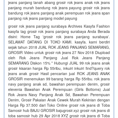
jeans panjang tanah abang grosir rok jeans anak rok jeans
panjang murah bandung rok jeans payung grosir rok jeans
bandung rok jeans panjang anak perempuan rok jeans span
panjang rok jeans panjang model payung
grosir rok jeans panjang surabaya Archives Kasyfa Fashion
kasyfa tag grosir rok jeans panjang surabaya Anda Berada
disini: Home Tag 'grosir rok jeans panjang surabaya'.
SELAMAT DATANG DI TOKO KAMI. kasyfa. kami berdiri
sejak tahun 2018 JUAL ROK JEANS PANJANG SEMARANG,
GROSIR Video untuk grosir rok jeans 27 Nov 2018 Diupload
oleh Rok Jeans Panjang Jual Rok Jeans Panjang
SEMARANG Diskon 15% * Hubungi JUAL 99 rok jeans anak
grosir kisaran harga Rp 55ribu, inkuiri inkuiri find?query rok
jeans anak grosir Hasil pencarian jual ROK JEANS ANAK
GROSIR menemukan 99 barang harga Rp 55ribu. rok jeans
navy panjang anak sd, bawahan perempuan denim, grosir
elevenia Bawahan Anak Perempuan (Girls Bottoms) Jual
Rok Jeans Navy Panjang Anak Sd, Bawahan Perempuan
Denim, Grosir Pakaian Anak Cewek Murah Kekinian dengan
Harga Rp 37.500 dari Toko Online grosir rok jeans di Toba
Samosir hub BAJU GROSIR bajugrosir.xyz grosir rok jeans di
toba samosir hub 29 Apr 2018 XYZ grosir rok jeans di Toba