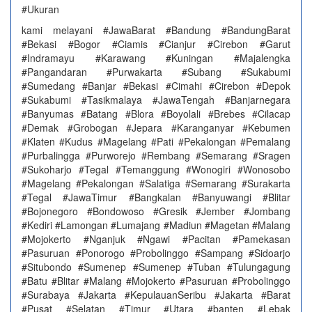
#Ukuran
kami melayani #JawaBarat #Bandung #BandungBarat
#Bekasi #Bogor #Ciamis #Cianjur #Cirebon #Garut
#Indramayu #Karawang #Kuningan #Majalengka
#Pangandaran #Purwakarta #Subang #Sukabumi
#Sumedang #Banjar #Bekasi #Cimahi #Cirebon #Depok
#Sukabumi #Tasikmalaya #JawaTengah #Banjarnegara
#Banyumas #Batang #Blora #Boyolali #Brebes #Cilacap
#Demak #Grobogan #Jepara #Karanganyar #Kebumen
#Klaten #Kudus #Magelang #Pati #Pekalongan #Pemalang
#Purbalingga #Purworejo #Rembang #Semarang #Sragen
#Sukoharjo #Tegal #Temanggung #Wonogiri #Wonosobo
#Magelang #Pekalongan #Salatiga #Semarang #Surakarta
#Tegal #JawaTimur #Bangkalan #Banyuwangi #Blitar
#Bojonegoro #Bondowoso #Gresik #Jember #Jombang
#Kediri #Lamongan #Lumajang #Madiun #Magetan #Malang
#Mojokerto #Nganjuk #Ngawi #Pacitan #Pamekasan
#Pasuruan #Ponorogo #Probolinggo #Sampang #Sidoarjo
#Situbondo #Sumenep #Sumenep #Tuban #Tulungagung
#Batu #Blitar #Malang #Mojokerto #Pasuruan #Probolinggo
#Surabaya #Jakarta #KepulauanSeribu #Jakarta #Barat
#Pusat #Selatan #Timur #Utara #banten #Lebak