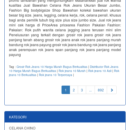
promo tambahan yang menguntungkan! MatahariMall jual rok wanita
kualitas Jual Bawahan Celana Rok Jeans Ukuran Besar Jumbo,
Fashion Big bodybigsize Shop Bawahan koleksi bawahan ukuran
besar big size. jeans, legging, celana kerja, rok, celana pensil. khusus
bagi anda pemilik tubuh big size plus size jumbo size. Jual rok jeans
mini cek harga di PriceArea pricearea Fashion Pakaian Fashion:
Pakaian: Rok putih wanita celana jegging jeans terusan mini slim
Penelusuran yang terkait dengan grosir rok jeans grosir rok jeans
panjang tanah abang grosir rok jeans anak rok jeans panjang murah
bandung rok jeans payung grosir rok jeans bandung rok jeans panjang
anak perempuan rok jeans span panjang rok jeans panjang model
payung
Tag :
Grosir Rok Jeans 10 Harga Murah Bagus Berkualitas
|
Distributor Rok Jeans
10 Harga Murah Bagus Berkualitas
|
Rok jeans 10 Murah
|
Rok jeans 10 Asli
|
Rok
jeans 10 Berkualitas
|
Rok jeans 10 Terpercaya
|
(current)
1
2
3
...
892
KATEGORI
CELANA CHINO