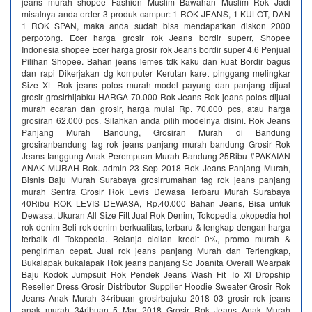
jeans murah shopee Fashion Muslim Bawahan Muslim Rok Jadi
misalnya anda order 3 produk campur: 1 ROK JEANS, 1 KULOT, DAN
1 ROK SPAN, maka anda sudah bisa mendapatkan diskon 2000
perpotong. Ecer harga grosir rok Jeans bordir superr, Shopee
Indonesia shopee Ecer harga grosir rok Jeans bordir super 4.6 Penjual
Pilihan Shopee. Bahan jeans lemes tdk kaku dan kuat Bordir bagus
dan rapi Dikerjakan dg komputer Kerutan karet pinggang melingkar
Size XL Rok jeans polos murah model payung dan panjang dijual
grosir grosirhijabku HARGA 70.000 Rok Jeans Rok jeans polos dijual
murah ecaran dan grosir, harga mulai Rp. 70.000 pcs, atau harga
grosiran 62.000 pcs. Silahkan anda pilih modelnya disini. Rok Jeans
Panjang Murah Bandung, Grosiran Murah di Bandung
grosiranbandung tag rok jeans panjang murah bandung Grosir Rok
Jeans tanggung Anak Perempuan Murah Bandung 25Ribu #PAKAIAN
ANAK MURAH Rok. admin 23 Sep 2018 Rok Jeans Panjang Murah,
Bisnis Baju Murah Surabaya grosirrumahan tag rok jeans panjang
murah Sentra Grosir Rok Levis Dewasa Terbaru Murah Surabaya
40Ribu ROK LEVIS DEWASA, Rp.40.000 Bahan Jeans, Bisa untuk
Dewasa, Ukuran All Size Fitt Jual Rok Denim, Tokopedia tokopedia hot
rok denim Beli rok denim berkualitas, terbaru & lengkap dengan harga
terbaik di Tokopedia. Belanja cicilan kredit 0%, promo murah &
pengiriman cepat. Jual rok jeans panjang Murah dan Terlengkap,
Bukalapak bukalapak Rok jeans panjang So Joanita Overall Wearpak
Baju Kodok Jumpsuit Rok Pendek Jeans Wash Fit To Xl Dropship
Reseller Dress Grosir Distributor Supplier Hoodie Sweater Grosir Rok
Jeans Anak Murah 34ribuan grosirbajuku 2018 03 grosir rok jeans
anak murah 34ribuan 5 Mar 2018 Grosir Rok Jeans Anak Murah