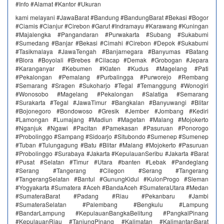
#Info #Alamat #Kantor #Ukuran
kami melayani #JawaBarat #Bandung #BandungBarat #Bekasi #Bogor
#Ciamis #Cianjur #Cirebon #Garut #Indramayu #Karawang #Kuningan
#Majalengka #Pangandaran #Purwakarta #Subang #Sukabumi
#Sumedang #Banjar #Bekasi #Cimahi #Cirebon #Depok #Sukabumi
#Tasikmalaya #JawaTengah #Banjarnegara #Banyumas #Batang
#Blora #Boyolali #Brebes #Cilacap #Demak #Grobogan #Jepara
#Karanganyar #Kebumen #Klaten #Kudus #Magelang #Pati
#Pekalongan #Pemalang #Purbalingga #Purworejo #Rembang
#Semarang #Sragen #Sukoharjo #Tegal #Temanggung #Wonogiri
#Wonosobo #Magelang #Pekalongan #Salatiga #Semarang
#Surakarta #Tegal #JawaTimur #Bangkalan #Banyuwangi #Blitar
#Bojonegoro #Bondowoso #Gresik #Jember #Jombang #Kediri
#Lamongan #Lumajang #Madiun #Magetan #Malang #Mojokerto
#Nganjuk #Ngawi #Pacitan #Pamekasan #Pasuruan #Ponorogo
#Probolinggo #Sampang #Sidoarjo #Situbondo #Sumenep #Sumenep
#Tuban #Tulungagung #Batu #Blitar #Malang #Mojokerto #Pasuruan
#Probolinggo #Surabaya #Jakarta #KepulauanSeribu #Jakarta #Barat
#Pusat #Selatan #Timur #Utara #banten #Lebak #Pandeglang
#Serang #Tangerang #Cilegon #Serang #Tangerang
#TangerangSelatan #Bantul #GunungKidul #KulonProgo #Sleman
#Yogyakarta #Sumatera #Aceh #BandaAceh #SumateraUtara #Medan
#SumateraBarat #Padang #Riau #Pekanbaru #Jambi
#SumateraSelatan #Palembang #Bengkulu #Lampung
#BandarLampung #KepulauanBangkaBelitung #PangkalPinang
#KepulauanRiau #TanjungPinang #Kalimatan #KalimantanBarat