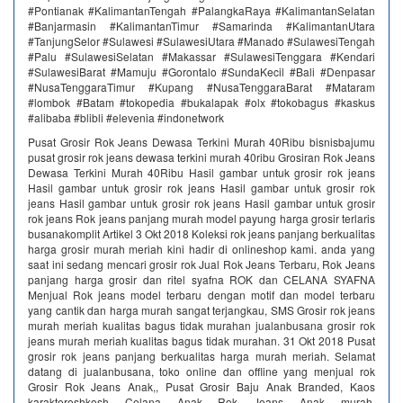
#Pontianak #KalimantanTengah #PalangkaRaya #KalimantanSelatan
#Banjarmasin #KalimantanTimur #Samarinda #KalimantanUtara
#TanjungSelor #Sulawesi #SulawesiUtara #Manado #SulawesiTengah
#Palu #SulawesiSelatan #Makassar #SulawesiTenggara #Kendari
#SulawesiBarat #Mamuju #Gorontalo #SundaKecil #Bali #Denpasar
#NusaTenggaraTimur #Kupang #NusaTenggaraBarat #Mataram
#lombok #Batam #tokopedia #bukalapak #olx #tokobagus #kaskus
#alibaba #blibli #elevenia #indonetwork
Pusat Grosir Rok Jeans Dewasa Terkini Murah 40Ribu bisnisbajumu
pusat grosir rok jeans dewasa terkini murah 40ribu Grosiran Rok Jeans
Dewasa Terkini Murah 40Ribu Hasil gambar untuk grosir rok jeans
Hasil gambar untuk grosir rok jeans Hasil gambar untuk grosir rok
jeans Hasil gambar untuk grosir rok jeans Hasil gambar untuk grosir
rok jeans Rok jeans panjang murah model payung harga grosir terlaris
busanakomplit Artikel 3 Okt 2018 Koleksi rok jeans panjang berkualitas
harga grosir murah meriah kini hadir di onlineshop kami. anda yang
saat ini sedang mencari grosir rok Jual Rok Jeans Terbaru, Rok Jeans
panjang harga grosir dan ritel syafna ROK dan CELANA SYAFNA
Menjual Rok jeans model terbaru dengan motif dan model terbaru
yang cantik dan harga murah sangat terjangkau, SMS Grosir rok jeans
murah meriah kualitas bagus tidak murahan jualanbusana grosir rok
jeans murah meriah kualitas bagus tidak murahan. 31 Okt 2018 Pusat
grosir rok jeans panjang berkualitas harga murah meriah. Selamat
datang di jualanbusana, toko online dan offline yang menjual rok
Grosir Rok Jeans Anak,, Pusat Grosir Baju Anak Branded, Kaos
karakteroshkosh Celana Anak Rok Jeans Anak murah,