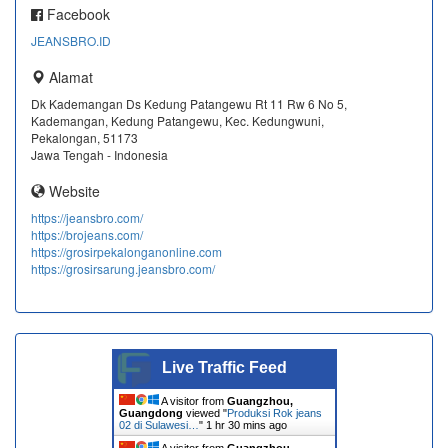
Facebook
JEANSBRO.ID
Alamat
Dk Kademangan Ds Kedung Patangewu Rt 11 Rw 6 No 5,
Kademangan, Kedung Patangewu, Kec. Kedungwuni,
Pekalongan, 51173
Jawa Tengah - Indonesia
Website
https://jeansbro.com/
https://brojeans.com/
https://grosirpekalonganonline.com
https://grosirsarung.jeansbro.com/
Live Traffic Feed
A visitor from
Guangzhou,
Guangdong
viewed "
Produksi Rok jeans
02 di Sulawesi…
"
1 hr 30 mins ago
A visitor from
Guangzhou,