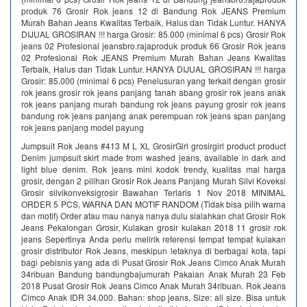
produk 76 Grosir Rok jeans 12 di Bandung Rok JEANS Premium
Murah Bahan Jeans Kwalitas Terbaik, Halus dan Tidak Luntur. HANYA
DIJUAL GROSIRAN !!! harga Grosir: 85.000 (minimal 6 pcs) Grosir Rok
jeans 02 Profesional jeansbro.rajaproduk produk 66 Grosir Rok jeans
02 Profesional Rok JEANS Premium Murah Bahan Jeans Kwalitas
Terbaik, Halus dan Tidak Luntur. HANYA DIJUAL GROSIRAN !!! harga
Grosir: 85.000 (minimal 6 pcs) Penelusuran yang terkait dengan grosir
rok jeans grosir rok jeans panjang tanah abang grosir rok jeans anak
rok jeans panjang murah bandung rok jeans payung grosir rok jeans
bandung rok jeans panjang anak perempuan rok jeans span panjang
rok jeans panjang model payung
Jumpsuit Rok Jeans #413 M L XL GrosirGirl grosirgirl product product
Denim jumpsuit skirt made from washed jeans, available in dark and
light blue denim. Rok jeans mini kodok trendy, kualitas mal harga
grosir, dengan 2 pilihan Grosir Rok Jeans Panjang Murah Silvi Koveksi
Grosir silvikonveksigrosir Bawahan Terlaris 1 Nov 2018 MINIMAL
ORDER 5 PCS, WARNA DAN MOTIF RANDOM (Tidak bisa pilih warna
dan motif) Order atau mau nanya nanya dulu sialahkan chat Grosir Rok
Jeans Pekalongan Grosir, Kulakan grosir kulakan 2018 11 grosir rok
jeans Sepertinya Anda perlu melirik referensi tempat tempat kulakan
grosir distributor Rok Jeans, meskipun letaknya di berbagai kota, tapi
bagi pebisnis yang ada di Pusat Grosir Rok Jeans Cimco Anak Murah
34ribuan Bandung bandungbajumurah Pakaian Anak Murah 23 Feb
2018 Pusat Grosir Rok Jeans Cimco Anak Murah 34ribuan. Rok Jeans
Cimco Anak IDR 34.000. Bahan: shop jeans, Size: all size. Bisa untuk