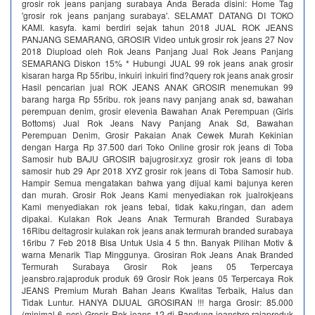
grosir rok jeans panjang surabaya Anda Berada disini: Home Tag
'grosir rok jeans panjang surabaya'. SELAMAT DATANG DI TOKO
KAMI. kasyfa. kami berdiri sejak tahun 2018 JUAL ROK JEANS
PANJANG SEMARANG, GROSIR Video untuk grosir rok jeans 27 Nov
2018 Diupload oleh Rok Jeans Panjang Jual Rok Jeans Panjang
SEMARANG Diskon 15% * Hubungi JUAL 99 rok jeans anak grosir
kisaran harga Rp 55ribu, inkuiri inkuiri find?query rok jeans anak grosir
Hasil pencarian jual ROK JEANS ANAK GROSIR menemukan 99
barang harga Rp 55ribu. rok jeans navy panjang anak sd, bawahan
perempuan denim, grosir elevenia Bawahan Anak Perempuan (Girls
Bottoms) Jual Rok Jeans Navy Panjang Anak Sd, Bawahan
Perempuan Denim, Grosir Pakaian Anak Cewek Murah Kekinian
dengan Harga Rp 37.500 dari Toko Online grosir rok jeans di Toba
Samosir hub BAJU GROSIR bajugrosir.xyz grosir rok jeans di toba
samosir hub 29 Apr 2018 XYZ grosir rok jeans di Toba Samosir hub.
Hampir Semua mengatakan bahwa yang dijual kami bajunya keren
dan murah. Grosir Rok Jeans Kami menyediakan rok jualrokjeans
Kami menyediakan rok jeans tebal, tidak kaku,ringan, dan adem
dipakai. Kulakan Rok Jeans Anak Termurah Branded Surabaya
16Ribu deltagrosir kulakan rok jeans anak termurah branded surabaya
16ribu 7 Feb 2018 Bisa Untuk Usia 4 5 thn. Banyak Pilihan Motiv &
warna Menarik Tiap Minggunya. Grosiran Rok Jeans Anak Branded
Termurah Surabaya Grosir Rok jeans 05 Terpercaya
jeansbro.rajaproduk produk 69 Grosir Rok jeans 05 Terpercaya Rok
JEANS Premium Murah Bahan Jeans Kwalitas Terbaik, Halus dan
Tidak Luntur. HANYA DIJUAL GROSIRAN !!! harga Grosir: 85.000
(minimal 6 pcs) Grosir Rok jeans 12 di Bandung jeansbro.rajaproduk