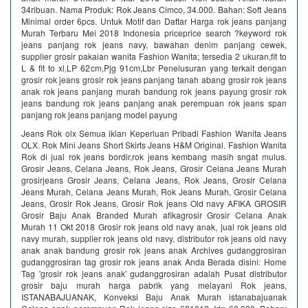
34ribuan. Nama Produk: Rok Jeans Cimco, 34.000. Bahan: Soft Jeans
Minimal order 6pcs. Untuk Motif dan Daftar Harga rok jeans panjang
Murah Terbaru Mei 2018 Indonesia priceprice search ?keyword rok
jeans panjang rok jeans navy, bawahan denim panjang cewek,
supplier grosir pakaian wanita Fashion Wanita; tersedia 2 ukuran,fit to
L & fit to xl,LP 62cm,Pjg 91cm,Lbr Penelusuran yang terkait dengan
grosir rok jeans grosir rok jeans panjang tanah abang grosir rok jeans
anak rok jeans panjang murah bandung rok jeans payung grosir rok
jeans bandung rok jeans panjang anak perempuan rok jeans span
panjang rok jeans panjang model payung
Jeans Rok olx Semua iklan Keperluan Pribadi Fashion Wanita Jeans
OLX. Rok Mini Jeans Short Skirts Jeans H&M Original. Fashion Wanita
Rok di jual rok jeans bordir,rok jeans kembang masih sngat mulus.
Grosir Jeans, Celana Jeans, Rok Jeans, Grosir Celana Jeans Murah
grosirjeans Grosir Jeans, Celana Jeans, Rok Jeans, Grosir Celana
Jeans Murah, Celana Jeans Murah, Rok Jeans Murah, Grosir Celana
Jeans, Grosir Rok Jeans, Grosir Rok jeans Old navy AFIKA GROSIR
Grosir Baju Anak Branded Murah afikagrosir Grosir Celana Anak
Murah 11 Okt 2018 Grosir rok jeans old navy anak, jual rok jeans old
navy murah, supplier rok jeans old navy, distributor rok jeans old navy
anak anak bandung grosir rok jeans anak Archives gudanggrosiran
gudanggrosiran tag grosir rok jeans anak Anda Berada disini: Home
Tag 'grosir rok jeans anak' gudanggrosiran adalah Pusat distributor
grosir baju murah harga pabrik yang melayani Rok jeans,
ISTANABAJUANAK, Konveksi Baju Anak Murah istanabajuanak