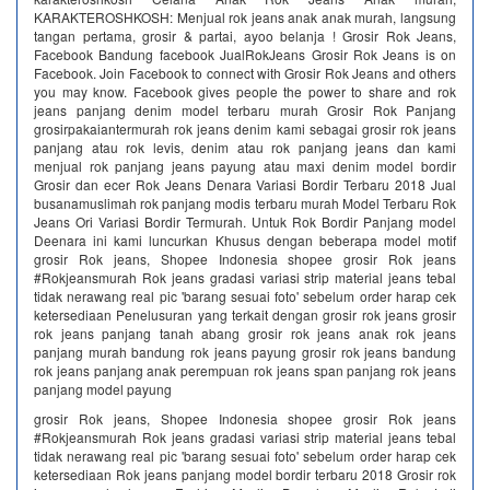
KARAKTEROSHKOSH: Menjual rok jeans anak anak murah, langsung
tangan pertama, grosir & partai, ayoo belanja ! Grosir Rok Jeans,
Facebook Bandung facebook JualRokJeans Grosir Rok Jeans is on
Facebook. Join Facebook to connect with Grosir Rok Jeans and others
you may know. Facebook gives people the power to share and rok
jeans panjang denim model terbaru murah Grosir Rok Panjang
grosirpakaiantermurah rok jeans denim kami sebagai grosir rok jeans
panjang atau rok levis, denim atau rok panjang jeans dan kami
menjual rok panjang jeans payung atau maxi denim model bordir
Grosir dan ecer Rok Jeans Denara Variasi Bordir Terbaru 2018 Jual
busanamuslimah rok panjang modis terbaru murah Model Terbaru Rok
Jeans Ori Variasi Bordir Termurah. Untuk Rok Bordir Panjang model
Deenara ini kami luncurkan Khusus dengan beberapa model motif
grosir Rok jeans, Shopee Indonesia shopee grosir Rok jeans
#Rokjeansmurah Rok jeans gradasi variasi strip material jeans tebal
tidak nerawang real pic 'barang sesuai foto' sebelum order harap cek
ketersediaan Penelusuran yang terkait dengan grosir rok jeans grosir
rok jeans panjang tanah abang grosir rok jeans anak rok jeans
panjang murah bandung rok jeans payung grosir rok jeans bandung
rok jeans panjang anak perempuan rok jeans span panjang rok jeans
panjang model payung
grosir Rok jeans, Shopee Indonesia shopee grosir Rok jeans
#Rokjeansmurah Rok jeans gradasi variasi strip material jeans tebal
tidak nerawang real pic 'barang sesuai foto' sebelum order harap cek
ketersediaan Rok jeans panjang model bordir terbaru 2018 Grosir rok