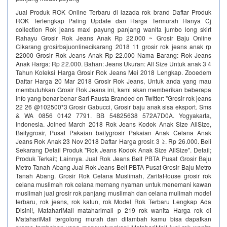
Jual Produk ROK Online Terbaru di lazada rok brand Daftar Produk
ROK Terlengkap Paling Update dan Harga Termurah Hanya Cj
collection Rok jeans maxi payung panjang wanita jumbo long skirt
Rahayu Grosir Rok Jeans Anak Rp 22.000 ~ Grosir Baju Online
Cikarang grosirbajuonlinecikarang 2018 11 grosir rok jeans anak rp
22000 Grosir Rok Jeans Anak Rp 22.000 Nama Barang: Rok Jeans
Anak Harga: Rp 22.000. Bahan: Jeans Ukuran: All Size Untuk anak 3 4
Tahun Koleksi Harga Grosir Rok Jeans Mei 2018 Lengkap. Zooedem
Daftar Harga 20 Mar 2018 Grosir Rok Jeans, Untuk anda yang mau
membutuhkan Grosir Rok Jeans ini, kami akan memberikan beberapa
info yang benar benar Sari Fausta Branded on Twitter: "Grosir rok jeans
22 26 @102500*3 Grosir Gabucci, Grosir baju anak sisa eksport. Sms
& WA 0856 0142 7791. BB 54825638 572A7D0A. Yogyakarta,
Indonesia. Joined March 2018 Rok Jeans Kodok Anak Size AllSize,
Baitygrosir, Pusat Pakaian baitygrosir Pakaian Anak Celana Anak
Jeans Rok Anak 23 Nov 2018 Daftar Harga grosir. 3 ≥. Rp 26.000. Beli
Sekarang Detail Produk "Rok Jeans Kodok Anak Size AllSize". Detail;
Produk Terkait; Lainnya. Jual Rok Jeans Belt PBTA Pusat Grosir Baju
Metro Tanah Abang Jual Rok Jeans Belt PBTA Pusat Grosir Baju Metro
Tanah Abang. Grosir Rok Celana Muslimah, ZarifaHouse grosir rok
celana muslimah rok celana memang nyaman untuk menemani kawan
muslimah jual grosir rok panjang muslimah dan celana mulimah model
terbaru, rok jeans, rok katun, rok Model Rok Terbaru Lengkap Ada
Disini!, MatahariMall mataharimall p 219 rok wanita Harga rok di
MatahariMall tergolong murah dan ditambah kamu bisa dapatkan