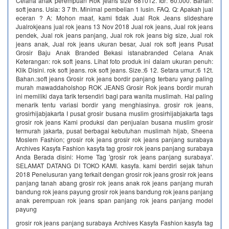
Celana anak perempuan Rok jeans size 681012. Idr: 60.000. Bahan:
soft jeans. Usia: 3 7 th. Minimal pembelian 1 lusin. FAQ. Q: Apakah jual
eceran ? A: Mohon maaf, kami tidak Jual Rok Jeans slideshare
Jualrokjeans jual rok jeans 13 Nov 2018 Jual rok jeans, Jual rok jeans
pendek, Jual rok jeans panjang, Jual rok rok jeans big size, Jual rok
jeans anak, Jual rok jeans ukuran besar, Jual rok soft jeans Pusat
Grosir Baju Anak Branded Bekasi istanabranded Celana Anak
Keterangan: rok soft jeans. Lihat foto produk ini dalam ukuran penuh:
Klik Disini. rok soft jeans. rok soft jeans. Size.:6 12. Setara umur.:6 12t.
Bahan.:soft jeans Grosir rok jeans bordir panjang terbaru yang paling
murah mawaddaholshop ROK JEANS Grosir Rok jeans bordir murah
ini memiliki daya tarik tersendiri bagi para wanita muslimah. Hal paling
menarik tentu variasi bordir yang menghiasinya. grosir rok jeans,
grosirhijabjakarta I pusat grosir busana muslim grosirhijabjakarta tags
grosir rok jeans Kami produksi dan penjualan busana muslim grosir
termurah jakarta, pusat berbagai kebutuhan muslimah hijab, Sheena
Moslem Fashion; grosir rok jeans grosir rok jeans panjang surabaya
Archives Kasyfa Fashion kasyfa tag grosir rok jeans panjang surabaya
Anda Berada disini: Home Tag 'grosir rok jeans panjang surabaya'.
SELAMAT DATANG DI TOKO KAMI. kasyfa. kami berdiri sejak tahun
2018 Penelusuran yang terkait dengan grosir rok jeans grosir rok jeans
panjang tanah abang grosir rok jeans anak rok jeans panjang murah
bandung rok jeans payung grosir rok jeans bandung rok jeans panjang
anak perempuan rok jeans span panjang rok jeans panjang model
payung
grosir rok jeans panjang surabaya Archives Kasyfa Fashion kasyfa tag