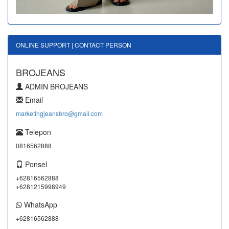
ONLINE SUPPORT | CONTACT PERSON
BROJEANS
ADMIN BROJEANS
Email
marketingjeansbro@gmail.com
Telepon
0816562888
Ponsel
+62816562888
+6281215998949
WhatsApp
+62816562888