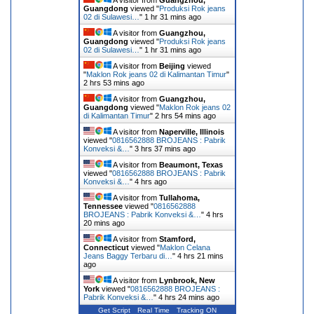
Guangdong
viewed "
Produksi Rok jeans
02 di Sulawesi…
"
1 hr 31 mins ago
A visitor from
Guangzhou,
Guangdong
viewed "
Produksi Rok jeans
02 di Sulawesi…
"
1 hr 31 mins ago
A visitor from
Beijing
viewed
"
Maklon Rok jeans 02 di Kalimantan Timur
"
2 hrs 53 mins ago
A visitor from
Guangzhou,
Guangdong
viewed "
Maklon Rok jeans 02
di Kalimantan Timur
"
2 hrs 54 mins ago
A visitor from
Naperville, Illinois
viewed "
0816562888 BROJEANS : Pabrik
Konveksi &…
"
3 hrs 37 mins ago
A visitor from
Beaumont, Texas
viewed "
0816562888 BROJEANS : Pabrik
Konveksi &…
"
4 hrs ago
A visitor from
Tullahoma,
Tennessee
viewed "
0816562888
BROJEANS : Pabrik Konveksi &…
"
4 hrs
20 mins ago
A visitor from
Stamford,
Connecticut
viewed "
Maklon Celana
Jeans Baggy Terbaru di…
"
4 hrs 21 mins
ago
A visitor from
Lynbrook, New
York
viewed "
0816562888 BROJEANS :
Pabrik Konveksi &…
"
4 hrs 24 mins ago
Get Script
Real Time
Tracking ON