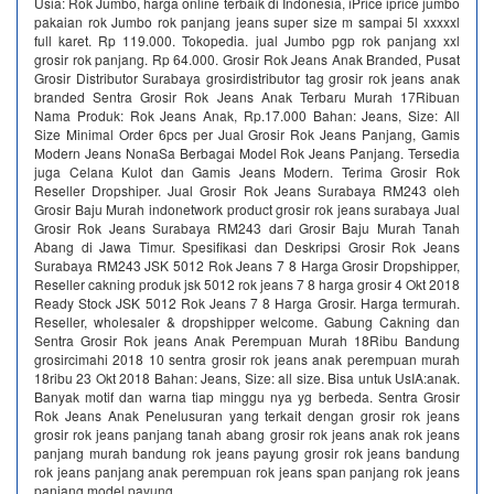
Usia: Rok Jumbo, harga online terbaik di Indonesia, iPrice iprice jumbo
pakaian rok Jumbo rok panjang jeans super size m sampai 5l xxxxxl
full karet. Rp 119.000. Tokopedia. jual Jumbo pgp rok panjang xxl
grosir rok panjang. Rp 64.000. Grosir Rok Jeans Anak Branded, Pusat
Grosir Distributor Surabaya grosirdistributor tag grosir rok jeans anak
branded Sentra Grosir Rok Jeans Anak Terbaru Murah 17Ribuan
Nama Produk: Rok Jeans Anak, Rp.17.000 Bahan: Jeans, Size: All
Size Minimal Order 6pcs per Jual Grosir Rok Jeans Panjang, Gamis
Modern Jeans NonaSa Berbagai Model Rok Jeans Panjang. Tersedia
juga Celana Kulot dan Gamis Jeans Modern. Terima Grosir Rok
Reseller Dropshiper. Jual Grosir Rok Jeans Surabaya RM243 oleh
Grosir Baju Murah indonetwork product grosir rok jeans surabaya Jual
Grosir Rok Jeans Surabaya RM243 dari Grosir Baju Murah Tanah
Abang di Jawa Timur. Spesifikasi dan Deskripsi Grosir Rok Jeans
Surabaya RM243 JSK 5012 Rok Jeans 7 8 Harga Grosir Dropshipper,
Reseller cakning produk jsk 5012 rok jeans 7 8 harga grosir 4 Okt 2018
Ready Stock JSK 5012 Rok Jeans 7 8 Harga Grosir. Harga termurah.
Reseller, wholesaler & dropshipper welcome. Gabung Cakning dan
Sentra Grosir Rok jeans Anak Perempuan Murah 18Ribu Bandung
grosircimahi 2018 10 sentra grosir rok jeans anak perempuan murah
18ribu 23 Okt 2018 Bahan: Jeans, Size: all size. Bisa untuk UsIA:anak.
Banyak motif dan warna tiap minggu nya yg berbeda. Sentra Grosir
Rok Jeans Anak Penelusuran yang terkait dengan grosir rok jeans
grosir rok jeans panjang tanah abang grosir rok jeans anak rok jeans
panjang murah bandung rok jeans payung grosir rok jeans bandung
rok jeans panjang anak perempuan rok jeans span panjang rok jeans
panjang model payung