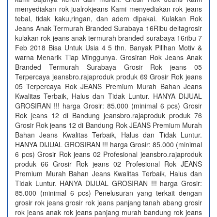
menyediakan rok jualrokjeans Kami menyediakan rok jeans
tebal, tidak kaku,ringan, dan adem dipakai. Kulakan Rok
Jeans Anak Termurah Branded Surabaya 16Ribu deltagrosir
kulakan rok jeans anak termurah branded surabaya 16ribu 7
Feb 2018 Bisa Untuk Usia 4 5 thn. Banyak Pilihan Motiv &
warna Menarik Tiap Minggunya. Grosiran Rok Jeans Anak
Branded Termurah Surabaya Grosir Rok jeans 05
Terpercaya jeansbro.rajaproduk produk 69 Grosir Rok jeans
05 Terpercaya Rok JEANS Premium Murah Bahan Jeans
Kwalitas Terbaik, Halus dan Tidak Luntur. HANYA DIJUAL
GROSIRAN !!! harga Grosir: 85.000 (minimal 6 pcs) Grosir
Rok jeans 12 di Bandung jeansbro.rajaproduk produk 76
Grosir Rok jeans 12 di Bandung Rok JEANS Premium Murah
Bahan Jeans Kwalitas Terbaik, Halus dan Tidak Luntur.
HANYA DIJUAL GROSIRAN !!! harga Grosir: 85.000 (minimal
6 pcs) Grosir Rok jeans 02 Profesional jeansbro.rajaproduk
produk 66 Grosir Rok jeans 02 Profesional Rok JEANS
Premium Murah Bahan Jeans Kwalitas Terbaik, Halus dan
Tidak Luntur. HANYA DIJUAL GROSIRAN !!! harga Grosir:
85.000 (minimal 6 pcs) Penelusuran yang terkait dengan
grosir rok jeans grosir rok jeans panjang tanah abang grosir
rok jeans anak rok jeans panjang murah bandung rok jeans