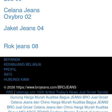
Celana Jeans
Oxybro 02
Jaket Jeans 04
Rok jeans 08
BERANDA
KERANJANG BELANJA
PROFIL
INFO
HUBUNGI KAMI
© 2026 https://www.brojeans.com/BROJEANS
RSS
|
sitemap.xml
1000 Artikel
Today's News
Jual Grosir Sandal
Gunung Harga Murah Kualitas Bagus
JEANS BRO Jual Grosir
Celana Jeans dan Chino Harga Murah Kualitas Bagus
JEANS
BRO Jual Grosir Celana Jeans dan Chino Harga Murah Kualitas