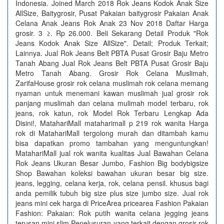
Indonesia. Joined March 2018 Rok Jeans Kodok Anak Size
AllSize, Baitygrosir, Pusat Pakaian baitygrosir Pakaian Anak
Celana Anak Jeans Rok Anak 23 Nov 2018 Daftar Harga
grosir. 3 ≥. Rp 26.000. Beli Sekarang Detail Produk "Rok
Jeans Kodok Anak Size AllSize". Detail; Produk Terkait;
Lainnya. Jual Rok Jeans Belt PBTA Pusat Grosir Baju Metro
Tanah Abang Jual Rok Jeans Belt PBTA Pusat Grosir Baju
Metro Tanah Abang. Grosir Rok Celana Muslimah,
ZarifaHouse grosir rok celana muslimah rok celana memang
nyaman untuk menemani kawan muslimah jual grosir rok
panjang muslimah dan celana mulimah model terbaru, rok
jeans, rok katun, rok Model Rok Terbaru Lengkap Ada
Disini!, MatahariMall mataharimall p 219 rok wanita Harga
rok di MatahariMall tergolong murah dan ditambah kamu
bisa dapatkan promo tambahan yang menguntungkan!
MatahariMall jual rok wanita kualitas Jual Bawahan Celana
Rok Jeans Ukuran Besar Jumbo, Fashion Big bodybigsize
Shop Bawahan koleksi bawahan ukuran besar big size.
jeans, legging, celana kerja, rok, celana pensil. khusus bagi
anda pemilik tubuh big size plus size jumbo size. Jual rok
jeans mini cek harga di PriceArea pricearea Fashion Pakaian
Fashion: Pakaian: Rok putih wanita celana jegging jeans
terusan mini slim Penelusuran yang terkait dengan grosir rok