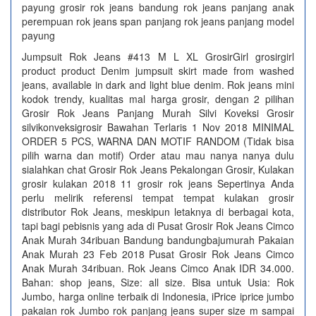
payung grosir rok jeans bandung rok jeans panjang anak
perempuan rok jeans span panjang rok jeans panjang model
payung
Jumpsuit Rok Jeans #413 M L XL GrosirGirl grosirgirl
product product Denim jumpsuit skirt made from washed
jeans, available in dark and light blue denim. Rok jeans mini
kodok trendy, kualitas mal harga grosir, dengan 2 pilihan
Grosir Rok Jeans Panjang Murah Silvi Koveksi Grosir
silvikonveksigrosir Bawahan Terlaris 1 Nov 2018 MINIMAL
ORDER 5 PCS, WARNA DAN MOTIF RANDOM (Tidak bisa
pilih warna dan motif) Order atau mau nanya nanya dulu
sialahkan chat Grosir Rok Jeans Pekalongan Grosir, Kulakan
grosir kulakan 2018 11 grosir rok jeans Sepertinya Anda
perlu melirik referensi tempat tempat kulakan grosir
distributor Rok Jeans, meskipun letaknya di berbagai kota,
tapi bagi pebisnis yang ada di Pusat Grosir Rok Jeans Cimco
Anak Murah 34ribuan Bandung bandungbajumurah Pakaian
Anak Murah 23 Feb 2018 Pusat Grosir Rok Jeans Cimco
Anak Murah 34ribuan. Rok Jeans Cimco Anak IDR 34.000.
Bahan: shop jeans, Size: all size. Bisa untuk Usia: Rok
Jumbo, harga online terbaik di Indonesia, iPrice iprice jumbo
pakaian rok Jumbo rok panjang jeans super size m sampai