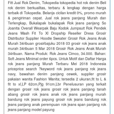
Fitt Jual Rok Denim, Tokopedia tokopedia hot rok denim Beli
rok denim berkualitas, terbaru & lengkap dengan harga
terbaik di Tokopedia. Belanja cicilan kredit 0%, promo murah
& pengiriman cepat. Jual rok jeans panjang Murah dan
Terlengkap, Bukalapak bukalapak Rok jeans panjang So
Joanita Overall Wearpak Baju Kodok Jumpsuit Rok Pendek
Jeans Wash Fit To Xl Dropship Reseller Dress Grosir
Distributor Supplier Hoodie Sweater Grosir Rok Jeans Anak
Murah 34ribuan grosirbajuku 2018 03 grosir rok jeans anak
murah 34ribuan 5 Mar 2018 Grosir Rok Jeans Anak Murah
34ribuan. Nama Produk: Rok Jeans Cimco, 34.000. Bahan:
Soft Jeans Minimal order 6pcs. Untuk Motif dan Daftar Harga
rok jeans panjang Murah Terbaru Mei 2018 Indonesia
priceprice search ?keyword rok jeans panjang rok jeans
navy, bawahan denim panjang cewek, supplier grosir
pakaian wanita Fashion Wanita; tersedia 2 ukuran,fit to L &
fit to xl,LP 62cm,Pjg 91cm,Lbr Penelusuran yang terkait
dengan grosir rok jeans grosir rok jeans panjang tanah
abang grosir rok jeans anak rok jeans panjang murah
bandung rok jeans payung grosir rok jeans bandung rok
jeans panjang anak perempuan rok jeans span panjang rok
jeans panjang model payung