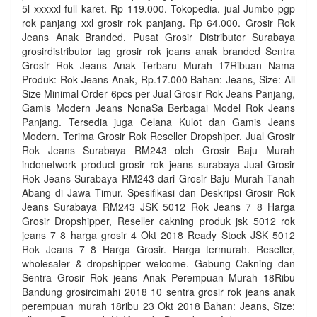
5l xxxxxl full karet. Rp 119.000. Tokopedia. jual Jumbo pgp
rok panjang xxl grosir rok panjang. Rp 64.000. Grosir Rok
Jeans Anak Branded, Pusat Grosir Distributor Surabaya
grosirdistributor tag grosir rok jeans anak branded Sentra
Grosir Rok Jeans Anak Terbaru Murah 17Ribuan Nama
Produk: Rok Jeans Anak, Rp.17.000 Bahan: Jeans, Size: All
Size Minimal Order 6pcs per Jual Grosir Rok Jeans Panjang,
Gamis Modern Jeans NonaSa Berbagai Model Rok Jeans
Panjang. Tersedia juga Celana Kulot dan Gamis Jeans
Modern. Terima Grosir Rok Reseller Dropshiper. Jual Grosir
Rok Jeans Surabaya RM243 oleh Grosir Baju Murah
indonetwork product grosir rok jeans surabaya Jual Grosir
Rok Jeans Surabaya RM243 dari Grosir Baju Murah Tanah
Abang di Jawa Timur. Spesifikasi dan Deskripsi Grosir Rok
Jeans Surabaya RM243 JSK 5012 Rok Jeans 7 8 Harga
Grosir Dropshipper, Reseller cakning produk jsk 5012 rok
jeans 7 8 harga grosir 4 Okt 2018 Ready Stock JSK 5012
Rok Jeans 7 8 Harga Grosir. Harga termurah. Reseller,
wholesaler & dropshipper welcome. Gabung Cakning dan
Sentra Grosir Rok jeans Anak Perempuan Murah 18Ribu
Bandung grosircimahi 2018 10 sentra grosir rok jeans anak
perempuan murah 18ribu 23 Okt 2018 Bahan: Jeans, Size: