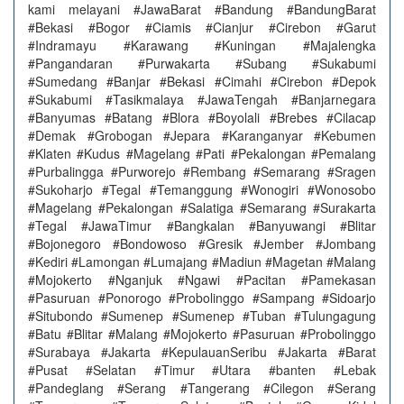
kami melayani #JawaBarat #Bandung #BandungBarat
#Bekasi #Bogor #Ciamis #Cianjur #Cirebon #Garut
#Indramayu #Karawang #Kuningan #Majalengka
#Pangandaran #Purwakarta #Subang #Sukabumi
#Sumedang #Banjar #Bekasi #Cimahi #Cirebon #Depok
#Sukabumi #Tasikmalaya #JawaTengah #Banjarnegara
#Banyumas #Batang #Blora #Boyolali #Brebes #Cilacap
#Demak #Grobogan #Jepara #Karanganyar #Kebumen
#Klaten #Kudus #Magelang #Pati #Pekalongan #Pemalang
#Purbalingga #Purworejo #Rembang #Semarang #Sragen
#Sukoharjo #Tegal #Temanggung #Wonogiri #Wonosobo
#Magelang #Pekalongan #Salatiga #Semarang #Surakarta
#Tegal #JawaTimur #Bangkalan #Banyuwangi #Blitar
#Bojonegoro #Bondowoso #Gresik #Jember #Jombang
#Kediri #Lamongan #Lumajang #Madiun #Magetan #Malang
#Mojokerto #Nganjuk #Ngawi #Pacitan #Pamekasan
#Pasuruan #Ponorogo #Probolinggo #Sampang #Sidoarjo
#Situbondo #Sumenep #Sumenep #Tuban #Tulungagung
#Batu #Blitar #Malang #Mojokerto #Pasuruan #Probolinggo
#Surabaya #Jakarta #KepulauanSeribu #Jakarta #Barat
#Pusat #Selatan #Timur #Utara #banten #Lebak
#Pandeglang #Serang #Tangerang #Cilegon #Serang