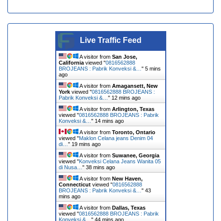
Live Traffic Feed
A visitor from
San Jose,
California
viewed "
0816562888
BROJEANS : Pabrik Konveksi &…
"
5 mins
ago
A visitor from
Amagansett, New
York
viewed "
0816562888 BROJEANS :
Pabrik Konveksi &…
"
12 mins ago
A visitor from
Arlington, Texas
viewed "
0816562888 BROJEANS : Pabrik
Konveksi &…
"
14 mins ago
A visitor from
Toronto, Ontario
viewed "
Maklon Celana jeans Denim 04
di…
"
19 mins ago
A visitor from
Suwanee, Georgia
viewed "
Konveksi Celana Jeans Wanita 05
di Nusa…
"
38 mins ago
A visitor from
New Haven,
Connecticut
viewed "
0816562888
BROJEANS : Pabrik Konveksi &…
"
43
mins ago
A visitor from
Dallas, Texas
viewed "
0816562888 BROJEANS : Pabrik
Konveksi &…
"
44 mins ago