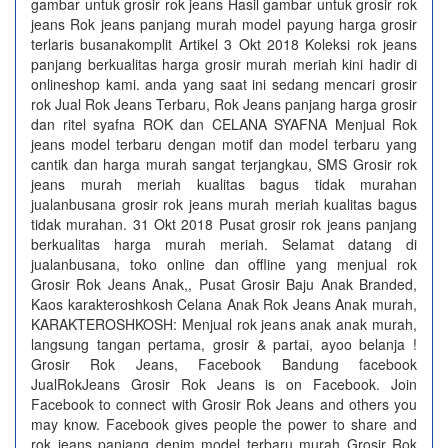
gambar untuk grosir rok jeans Hasil gambar untuk grosir rok
jeans Rok jeans panjang murah model payung harga grosir
terlaris busanakomplit Artikel 3 Okt 2018 Koleksi rok jeans
panjang berkualitas harga grosir murah meriah kini hadir di
onlineshop kami. anda yang saat ini sedang mencari grosir
rok Jual Rok Jeans Terbaru, Rok Jeans panjang harga grosir
dan ritel syafna ROK dan CELANA SYAFNA Menjual Rok
jeans model terbaru dengan motif dan model terbaru yang
cantik dan harga murah sangat terjangkau, SMS Grosir rok
jeans murah meriah kualitas bagus tidak murahan
jualanbusana grosir rok jeans murah meriah kualitas bagus
tidak murahan. 31 Okt 2018 Pusat grosir rok jeans panjang
berkualitas harga murah meriah. Selamat datang di
jualanbusana, toko online dan offline yang menjual rok
Grosir Rok Jeans Anak,, Pusat Grosir Baju Anak Branded,
Kaos karakteroshkosh Celana Anak Rok Jeans Anak murah,
KARAKTEROSHKOSH: Menjual rok jeans anak anak murah,
langsung tangan pertama, grosir & partai, ayoo belanja !
Grosir Rok Jeans, Facebook Bandung facebook
JualRokJeans Grosir Rok Jeans is on Facebook. Join
Facebook to connect with Grosir Rok Jeans and others you
may know. Facebook gives people the power to share and
rok jeans panjang denim model terbaru murah Grosir Rok