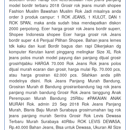
model bordir terbaru 2018 Grosir rok jeans murah shopee
Fashion Muslim Bawahan Muslim Rok Jadi misalnya anda
order 3 produk campur: 1 ROK JEANS, 1 KULOT, DAN 1
ROK SPAN, maka anda sudah bisa mendapatkan diskon
2000 perpotong. Ecer harga grosir rok Jeans bordir superr,
Shopee Indonesia shopee Ecer harga grosir rok Jeans
bordir super 4.6 Penjual Pilihan Shopee. Bahan jeans lemes
tdk kaku dan kuat Bordir bagus dan rapi Dikerjakan dg
komputer Kerutan karet pinggang melingkar Size XL Rok
jeans polos murah model payung dan panjang dijual grosir
grosirhijabku HARGA 70.000 Rok Jeans Rok jeans polos
dijual murah ecaran dan grosir, harga mulai Rp. 70.000 pcs,
atau harga grosiran 62.000 pcs. Silahkan anda pilih
modelnya disini. Rok Jeans Panjang Murah Bandung,
Grosiran Murah di Bandung grosiranbandung tag rok jeans
panjang murah bandung Grosir Rok Jeans tanggung Anak
Perempuan Murah Bandung 25Ribu #PAKAIAN ANAK
MURAH Rok. admin 23 Sep 2018 Rok Jeans Panjang
Murah, Bisnis Baju Murah Surabaya grosirrumahan tag rok
jeans panjang murah Sentra Grosir Rok Levis Dewasa
Terbaru Murah Surabaya 40Ribu ROK LEVIS DEWASA,
Rp.40.000 Bahan Jeans, Bisa untuk Dewasa, Ukuran All Size