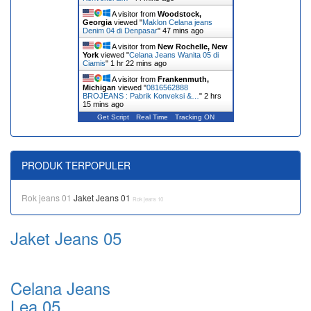
A visitor from
Woodstock,
Georgia
viewed "
Maklon Celana jeans
Denim 04 di Denpasar
"
47 mins ago
A visitor from
New Rochelle, New
York
viewed "
Celana Jeans Wanita 05 di
Ciamis
"
1 hr 22 mins ago
A visitor from
Frankenmuth,
Michigan
viewed "
0816562888
BROJEANS : Pabrik Konveksi &…
"
2 hrs
15 mins ago
Get Script
Real Time
Tracking ON
PRODUK TERPOPULER
Rok jeans 01
Jaket Jeans 01
Rok jeans 10
Jaket Jeans 05
Celana Jeans
Lea 05