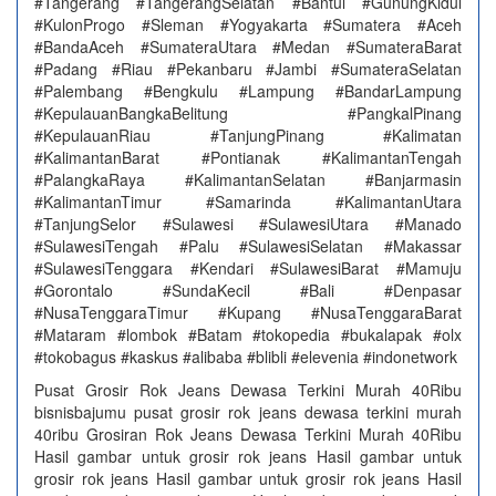
#Tangerang #TangerangSelatan #Bantul #GunungKidul
#KulonProgo #Sleman #Yogyakarta #Sumatera #Aceh
#BandaAceh #SumateraUtara #Medan #SumateraBarat
#Padang #Riau #Pekanbaru #Jambi #SumateraSelatan
#Palembang #Bengkulu #Lampung #BandarLampung
#KepulauanBangkaBelitung #PangkalPinang
#KepulauanRiau #TanjungPinang #Kalimatan
#KalimantanBarat #Pontianak #KalimantanTengah
#PalangkaRaya #KalimantanSelatan #Banjarmasin
#KalimantanTimur #Samarinda #KalimantanUtara
#TanjungSelor #Sulawesi #SulawesiUtara #Manado
#SulawesiTengah #Palu #SulawesiSelatan #Makassar
#SulawesiTenggara #Kendari #SulawesiBarat #Mamuju
#Gorontalo #SundaKecil #Bali #Denpasar
#NusaTenggaraTimur #Kupang #NusaTenggaraBarat
#Mataram #lombok #Batam #tokopedia #bukalapak #olx
#tokobagus #kaskus #alibaba #blibli #elevenia #indonetwork
Pusat Grosir Rok Jeans Dewasa Terkini Murah 40Ribu
bisnisbajumu pusat grosir rok jeans dewasa terkini murah
40ribu Grosiran Rok Jeans Dewasa Terkini Murah 40Ribu
Hasil gambar untuk grosir rok jeans Hasil gambar untuk
grosir rok jeans Hasil gambar untuk grosir rok jeans Hasil