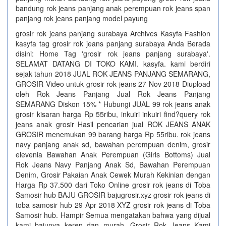
bandung rok jeans panjang anak perempuan rok jeans span
panjang rok jeans panjang model payung
grosir rok jeans panjang surabaya Archives Kasyfa Fashion
kasyfa tag grosir rok jeans panjang surabaya Anda Berada
disini: Home Tag 'grosir rok jeans panjang surabaya'.
SELAMAT DATANG DI TOKO KAMI. kasyfa. kami berdiri
sejak tahun 2018 JUAL ROK JEANS PANJANG SEMARANG,
GROSIR Video untuk grosir rok jeans 27 Nov 2018 Diupload
oleh Rok Jeans Panjang Jual Rok Jeans Panjang
SEMARANG Diskon 15% * Hubungi JUAL 99 rok jeans anak
grosir kisaran harga Rp 55ribu, inkuiri inkuiri find?query rok
jeans anak grosir Hasil pencarian jual ROK JEANS ANAK
GROSIR menemukan 99 barang harga Rp 55ribu. rok jeans
navy panjang anak sd, bawahan perempuan denim, grosir
elevenia Bawahan Anak Perempuan (Girls Bottoms) Jual
Rok Jeans Navy Panjang Anak Sd, Bawahan Perempuan
Denim, Grosir Pakaian Anak Cewek Murah Kekinian dengan
Harga Rp 37.500 dari Toko Online grosir rok jeans di Toba
Samosir hub BAJU GROSIR bajugrosir.xyz grosir rok jeans di
toba samosir hub 29 Apr 2018 XYZ grosir rok jeans di Toba
Samosir hub. Hampir Semua mengatakan bahwa yang dijual
kami bajunya keren dan murah. Grosir Rok Jeans Kami