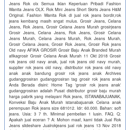
Jeans Rok olx Semua iklan Keperluan Pribadi Fashion
Wanita Jeans OLX. Rok Mini Jeans Short Skirts Jeans H&M
Original. Fashion Wanita Rok di jual rok jeans bordir,rok
jeans kembang masih sngat mulus. Grosir Jeans, Celana
Jeans, Rok Jeans, Grosir Celana Jeans Murah grosirjeans
Grosir Jeans, Celana Jeans, Rok Jeans, Grosir Celana
Jeans Murah, Celana Jeans Murah, Rok Jeans Murah,
Grosir Celana Jeans, Grosir Rok Jeans, Grosir Rok jeans
Old navy AFIKA GROSIR Grosir Baju Anak Branded Murah
afikagrosir Grosir Celana Anak Murah 11 Okt 2018 Grosir
rok jeans old navy anak, jual rok jeans old navy murah,
supplier rok jeans old navy, distributor rok jeans old navy
anak anak bandung grosir rok jeans anak Archives
gudanggrosiran gudanggrosiran tag grosir rok jeans anak
Anda Berada disini: Home Tag 'grosir rok jeans anak'
gudanggrosiran adalah Pusat distributor grosir baju murah
harga pabrik yang melayani Rok jeans, ISTANABAJUANAK,
Konveksi Baju Anak Murah istanabajuanak Celana anak
perempuan Rok jeans size 681012. Idr: 60.000. Bahan: soft
jeans. Usia: 3 7 th. Minimal pembelian 1 lusin. FAQ. Q:
Apakah jual eceran ? A: Mohon maaf, kami tidak Jual Rok
Jeans slideshare Jualrokjeans jual rok jeans 13 Nov 2018