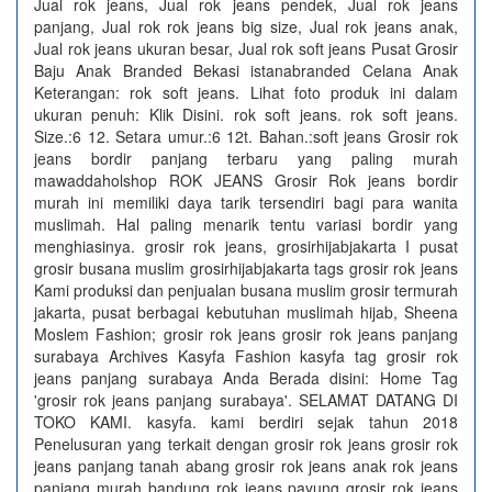
Jual rok jeans, Jual rok jeans pendek, Jual rok jeans
panjang, Jual rok rok jeans big size, Jual rok jeans anak,
Jual rok jeans ukuran besar, Jual rok soft jeans Pusat Grosir
Baju Anak Branded Bekasi istanabranded Celana Anak
Keterangan: rok soft jeans. Lihat foto produk ini dalam
ukuran penuh: Klik Disini. rok soft jeans. rok soft jeans.
Size.:6 12. Setara umur.:6 12t. Bahan.:soft jeans Grosir rok
jeans bordir panjang terbaru yang paling murah
mawaddaholshop ROK JEANS Grosir Rok jeans bordir
murah ini memiliki daya tarik tersendiri bagi para wanita
muslimah. Hal paling menarik tentu variasi bordir yang
menghiasinya. grosir rok jeans, grosirhijabjakarta I pusat
grosir busana muslim grosirhijabjakarta tags grosir rok jeans
Kami produksi dan penjualan busana muslim grosir termurah
jakarta, pusat berbagai kebutuhan muslimah hijab, Sheena
Moslem Fashion; grosir rok jeans grosir rok jeans panjang
surabaya Archives Kasyfa Fashion kasyfa tag grosir rok
jeans panjang surabaya Anda Berada disini: Home Tag
'grosir rok jeans panjang surabaya'. SELAMAT DATANG DI
TOKO KAMI. kasyfa. kami berdiri sejak tahun 2018
Penelusuran yang terkait dengan grosir rok jeans grosir rok
jeans panjang tanah abang grosir rok jeans anak rok jeans
panjang murah bandung rok jeans payung grosir rok jeans