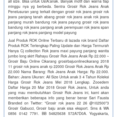
all size. Bisa untuk UsIA:anak. Banyak motif dan warna tiap
minggu nya yg berbeda. Sentra Grosir Rok Jeans Anak
Penelusuran yang terkait dengan grosir rok jeans grosir rok
jeans panjang tanah abang grosir rok jeans anak rok jeans
panjang murah bandung rok jeans payung grosir rok jeans
bandung rok jeans panjang anak perempuan rok jeans span
panjang rok jeans panjang model payung
Jual Produk ROK Online Terbaru di lazada rok brand Daftar
Produk ROK Terlengkap Paling Update dan Harga Termurah
Hanya Cj collection Rok jeans maxi payung panjang wanita
jumbo long skirt Rahayu Grosir Rok Jeans Anak Rp 22.000 ~
Grosir Baju Online Cikarang grosirbajuonlinecikarang 2018
11 grosir rok jeans anak rp 22000 Grosir Rok Jeans Anak Rp
22.000 Nama Barang: Rok Jeans Anak Harga: Rp 22.000.
Bahan: Jeans Ukuran: All Size Untuk anak 3 4 Tahun Koleksi
Harga Grosir Rok Jeans Mei 2018 Lengkap. Zooedem
Daftar Harga 20 Mar 2018 Grosir Rok Jeans, Untuk anda
yang mau membutuhkan Grosir Rok Jeans ini, kami akan
memberikan beberapa info yang benar benar Sari Fausta
Branded on Twitter: "Grosir rok jeans 22 26 @102500*3
Grosir Gabucci, Grosir baju anak sisa eksport. Sms & WA
0856 0142 7791. BB 54825638 572A7D0A. Yogyakarta,