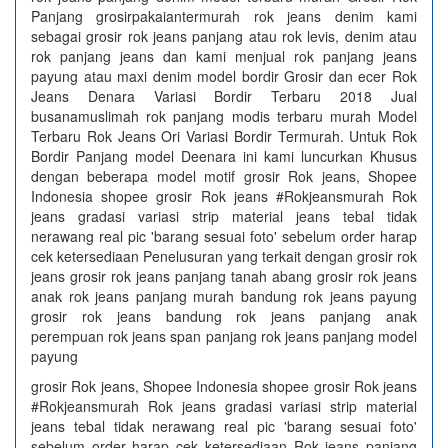
Panjang grosirpakaiantermurah rok jeans denim kami
sebagai grosir rok jeans panjang atau rok levis, denim atau
rok panjang jeans dan kami menjual rok panjang jeans
payung atau maxi denim model bordir Grosir dan ecer Rok
Jeans Denara Variasi Bordir Terbaru 2018 Jual
busanamuslimah rok panjang modis terbaru murah Model
Terbaru Rok Jeans Ori Variasi Bordir Termurah. Untuk Rok
Bordir Panjang model Deenara ini kami luncurkan Khusus
dengan beberapa model motif grosir Rok jeans, Shopee
Indonesia shopee grosir Rok jeans #Rokjeansmurah Rok
jeans gradasi variasi strip material jeans tebal tidak
nerawang real pic 'barang sesuai foto' sebelum order harap
cek ketersediaan Penelusuran yang terkait dengan grosir rok
jeans grosir rok jeans panjang tanah abang grosir rok jeans
anak rok jeans panjang murah bandung rok jeans payung
grosir rok jeans bandung rok jeans panjang anak
perempuan rok jeans span panjang rok jeans panjang model
payung
grosir Rok jeans, Shopee Indonesia shopee grosir Rok jeans
#Rokjeansmurah Rok jeans gradasi variasi strip material
jeans tebal tidak nerawang real pic 'barang sesuai foto'
sebelum order harap cek ketersediaan Rok jeans panjang