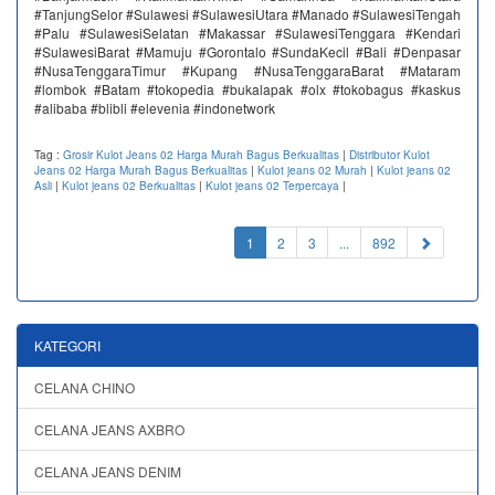
#TanjungSelor #Sulawesi #SulawesiUtara #Manado #SulawesiTengah
#Palu #SulawesiSelatan #Makassar #SulawesiTenggara #Kendari
#SulawesiBarat #Mamuju #Gorontalo #SundaKecil #Bali #Denpasar
#NusaTenggaraTimur #Kupang #NusaTenggaraBarat #Mataram
#lombok #Batam #tokopedia #bukalapak #olx #tokobagus #kaskus
#alibaba #blibli #elevenia #indonetwork
Tag :
Grosir Kulot Jeans 02 Harga Murah Bagus Berkualitas
|
Distributor Kulot
Jeans 02 Harga Murah Bagus Berkualitas
|
Kulot jeans 02 Murah
|
Kulot jeans 02
Asli
|
Kulot jeans 02 Berkualitas
|
Kulot jeans 02 Terpercaya
|
(current)
1
2
3
...
892
KATEGORI
CELANA CHINO
CELANA JEANS AXBRO
CELANA JEANS DENIM