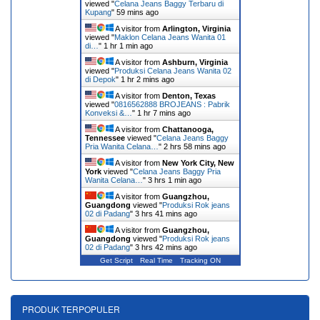
viewed "
Celana Jeans Baggy Terbaru di
Kupang
"
59 mins ago
A visitor from
Arlington, Virginia
viewed "
Maklon Celana Jeans Wanita 01
di…
"
1 hr 1 min ago
A visitor from
Ashburn, Virginia
viewed "
Produksi Celana Jeans Wanita 02
di Depok
"
1 hr 2 mins ago
A visitor from
Denton, Texas
viewed "
0816562888 BROJEANS : Pabrik
Konveksi &…
"
1 hr 7 mins ago
A visitor from
Chattanooga,
Tennessee
viewed "
Celana Jeans Baggy
Pria Wanita Celana…
"
2 hrs 58 mins ago
A visitor from
New York City, New
York
viewed "
Celana Jeans Baggy Pria
Wanita Celana…
"
3 hrs 1 min ago
A visitor from
Guangzhou,
Guangdong
viewed "
Produksi Rok jeans
02 di Padang
"
3 hrs 41 mins ago
A visitor from
Guangzhou,
Guangdong
viewed "
Produksi Rok jeans
02 di Padang
"
3 hrs 42 mins ago
Get Script
Real Time
Tracking ON
PRODUK TERPOPULER