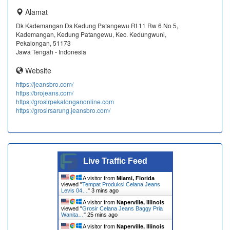
Alamat
Dk Kademangan Ds Kedung Patangewu Rt 11 Rw 6 No 5,
Kademangan, Kedung Patangewu, Kec. Kedungwuni,
Pekalongan, 51173
Jawa Tengah - Indonesia
Website
https://jeansbro.com/
https://brojeans.com/
https://grosirpekalonganonline.com
https://grosirsarung.jeansbro.com/
Live Traffic Feed
A visitor from
Miami, Florida
viewed "
Tempat Produksi Celana Jeans
Levis 04…
"
3 mins ago
A visitor from
Naperville, Illinois
viewed "
Grosir Celana Jeans Baggy Pria
Wanita…
"
25 mins ago
A visitor from
Naperville, Illinois