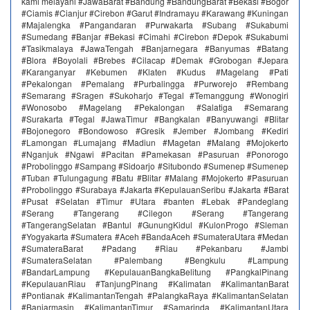
kami melayani #JawaBarat #Bandung #BandungBarat #Bekasi #Bogor
#Ciamis #Cianjur #Cirebon #Garut #Indramayu #Karawang #Kuningan
#Majalengka #Pangandaran #Purwakarta #Subang #Sukabumi
#Sumedang #Banjar #Bekasi #Cimahi #Cirebon #Depok #Sukabumi
#Tasikmalaya #JawaTengah #Banjarnegara #Banyumas #Batang
#Blora #Boyolali #Brebes #Cilacap #Demak #Grobogan #Jepara
#Karanganyar #Kebumen #Klaten #Kudus #Magelang #Pati
#Pekalongan #Pemalang #Purbalingga #Purworejo #Rembang
#Semarang #Sragen #Sukoharjo #Tegal #Temanggung #Wonogiri
#Wonosobo #Magelang #Pekalongan #Salatiga #Semarang
#Surakarta #Tegal #JawaTimur #Bangkalan #Banyuwangi #Blitar
#Bojonegoro #Bondowoso #Gresik #Jember #Jombang #Kediri
#Lamongan #Lumajang #Madiun #Magetan #Malang #Mojokerto
#Nganjuk #Ngawi #Pacitan #Pamekasan #Pasuruan #Ponorogo
#Probolinggo #Sampang #Sidoarjo #Situbondo #Sumenep #Sumenep
#Tuban #Tulungagung #Batu #Blitar #Malang #Mojokerto #Pasuruan
#Probolinggo #Surabaya #Jakarta #KepulauanSeribu #Jakarta #Barat
#Pusat #Selatan #Timur #Utara #banten #Lebak #Pandeglang
#Serang #Tangerang #Cilegon #Serang #Tangerang
#TangerangSelatan #Bantul #GunungKidul #KulonProgo #Sleman
#Yogyakarta #Sumatera #Aceh #BandaAceh #SumateraUtara #Medan
#SumateraBarat #Padang #Riau #Pekanbaru #Jambi
#SumateraSelatan #Palembang #Bengkulu #Lampung
#BandarLampung #KepulauanBangkaBelitung #PangkalPinang
#KepulauanRiau #TanjungPinang #Kalimatan #KalimantanBarat
#Pontianak #KalimantanTengah #PalangkaRaya #KalimantanSelatan
#Banjarmasin #KalimantanTimur #Samarinda #KalimantanUtara