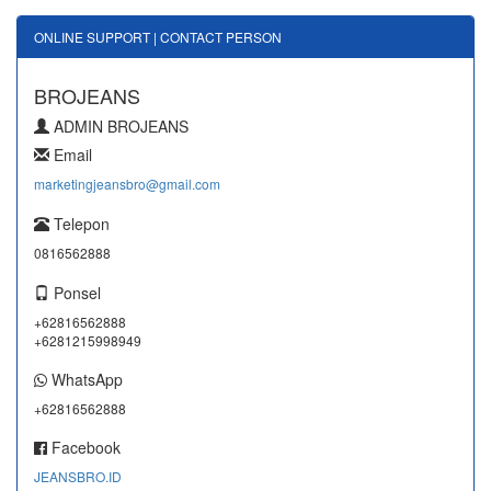
ONLINE SUPPORT | CONTACT PERSON
BROJEANS
ADMIN BROJEANS
Email
marketingjeansbro@gmail.com
Telepon
0816562888
Ponsel
+62816562888
+6281215998949
WhatsApp
+62816562888
Facebook
JEANSBRO.ID