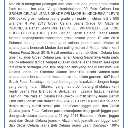
Mar 2018 mengenal potongan dan tekstur celana jeans grosir celana
from celana lea pria, Via:grosircelanajeans 90 Foto Celana Lea
GROSIR CELANA JEANS GRADE ORI MADE IN INDONESIA " LEVI'S
505 bekas grosir celana jeans grade ori made in china levi s 505
wrangler 4 Mei 2018 Grosir Celana Jeans Grade Ori Made in
iNDONESIA Bahan Jeans Oke. LEVI'S 505, WRANGLER, LEA, LOIS,
HUGO GOLD (STRRET) Beli Satuan Grosir Celana Jeans Murah
Medan celanajeansmurahmedan grosir celana jeans 19 Jan 2018
Selamat datang dan berbelanja di celana jeans murah Medan di
celana jeans termurah Medan dan paling murah di Medan, disini kami
Alamat Pusat Grosir 2018: Hasil penelusuran untuk Grosir Celana Lea
grosir kulakan Grosir Celana Lea Tanah Abang Sepertinya Anda perlu
melirik referensi tempat tempat kulakan celana jeans murah, meskipun
letaknya di berbagai kota, tapi bagi pebisnis yang ada di luar kota Jual
Celana Jeans Lea Standard Ukuran Besar Biru Hitam Garmen kudo
celana jeans lea standard ukuran besar biru hitam garmen 1607 Kami
Grosir Pusat Surabaya menjual berbagai jenis pakaian dengan harga
yang paling murah. Silahkan yang mau order, barang di etalase kami
ready Jeans Pria Branded & Berkualitas | Lazada lazada Fashion
Fashion Pria Pakaian Celana Pria Cowok Slim fit Skinny Jeans Denim
[Biru Blitz Bioblitz Biru donker DFS 784 VICTORY DENIM Celana jeans
denim skinny slimfit pensil pria jeansGrosir jogger pant dan Grosir
Celana jeans Pusat Celana pusatcelanajeans blog grosir jogger pant
dan grosir celana jeans jeans 26 Agt 2018 Beranda » Grosir jogger
pant dan Grosir Celana jeans » Attachment: jeansGrosir jogger pant
dan Grosir Celana jeans Beli Celana Jeans Lea | Cashback 100%