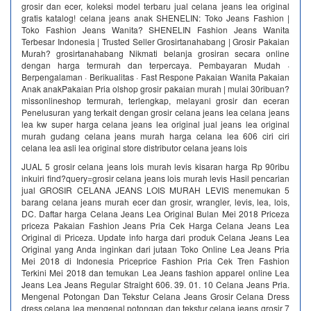
grosir dan ecer, koleksi model terbaru jual celana jeans lea original
gratis katalog! celana jeans anak SHENELIN: Toko Jeans Fashion |
Toko Fashion Jeans Wanita? SHENELIN Fashion Jeans Wanita
Terbesar Indonesia | Trusted Seller Grosirtanahabang | Grosir Pakaian
Murah? grosirtanahabang Nikmati belanja grosiran secara online
dengan harga termurah dan terpercaya. Pembayaran Mudah ·
Berpengalaman · Berikualitas · Fast Respone Pakaian Wanita Pakaian
Anak anakPakaian Pria olshop grosir pakaian murah | mulai 30ribuan?
missonlineshop termurah, terlengkap, melayani grosir dan eceran
Penelusuran yang terkait dengan grosir celana jeans lea celana jeans
lea kw super harga celana jeans lea original jual jeans lea original
murah gudang celana jeans murah harga celana lea 606 ciri ciri
celana lea asli lea original store distributor celana jeans lois
JUAL 5 grosir celana jeans lois murah levis kisaran harga Rp 90ribu
inkuiri find?query=grosir celana jeans lois murah levis Hasil pencarian
jual GROSIR CELANA JEANS LOIS MURAH LEVIS menemukan 5
barang celana jeans murah ecer dan grosir, wrangler, levis, lea, lois,
DC. Daftar harga Celana Jeans Lea Original Bulan Mei 2018 Priceza
priceza Pakaian Fashion Jeans Pria Cek Harga Celana Jeans Lea
Original di Priceza. Update info harga dari produk Celana Jeans Lea
Original yang Anda inginkan dari jutaan Toko Online Lea Jeans Pria
Mei 2018 di Indonesia Priceprice Fashion Pria Cek Tren Fashion
Terkini Mei 2018 dan temukan Lea Jeans fashion apparel online Lea
Jeans Lea Jeans Regular Straight 606. 39. 01. 10 Celana Jeans Pria.
Mengenal Potongan Dan Tekstur Celana Jeans Grosir Celana Dress
dress celana lea mengenal potongan dan tekstur celana jeans grosir 7