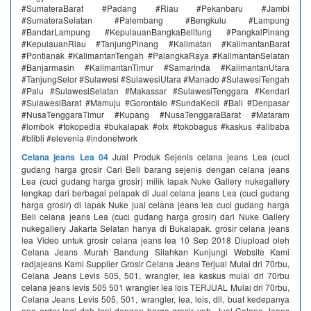
#SumateraBarat #Padang #Riau #Pekanbaru #Jambi
#SumateraSelatan #Palembang #Bengkulu #Lampung
#BandarLampung #KepulauanBangkaBelitung #PangkalPinang
#KepulauanRiau #TanjungPinang #Kalimatan #KalimantanBarat
#Pontianak #KalimantanTengah #PalangkaRaya #KalimantanSelatan
#Banjarmasin #KalimantanTimur #Samarinda #KalimantanUtara
#TanjungSelor #Sulawesi #SulawesiUtara #Manado #SulawesiTengah
#Palu #SulawesiSelatan #Makassar #SulawesiTenggara #Kendari
#SulawesiBarat #Mamuju #Gorontalo #SundaKecil #Bali #Denpasar
#NusaTenggaraTimur #Kupang #NusaTenggaraBarat #Mataram
#lombok #tokopedia #bukalapak #olx #tokobagus #kaskus #alibaba
#blibli #elevenia #indonetwork
Celana jeans Lea 04
Jual Produk Sejenis celana jeans Lea (cuci
gudang harga grosir Cari Beli barang sejenis dengan celana jeans
Lea (cuci gudang harga grosir) milik lapak Nuke Gallery nukegallery
lengkap dari berbagai pelapak di Jual celana jeans Lea (cuci gudang
harga grosir) di lapak Nuke jual celana jeans lea cuci gudang harga
Beli celana jeans Lea (cuci gudang harga grosir) dari Nuke Gallery
nukegallery Jakarta Selatan hanya di Bukalapak. grosir celana jeans
lea Video untuk grosir celana jeans lea 10 Sep 2018 Diupload oleh
Celana Jeans Murah Bandung Silahkan Kunjungi Website Kami
radjajeans Kami Supplier Grosir Celana Jeans Terjual Mulai dri 70rbu,
Celana Jeans Levis 505, 501, wrangler, lea kaskus mulai dri 70rbu
celana jeans levis 505 501 wrangler lea lois TERJUAL Mulai dri 70rbu,
Celana Jeans Levis 505, 501, wrangler, lea, lois, dll, buat kedepanya
ane order lagi deh tapi dengan harga grosir yah. Jual Celana Jeans