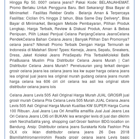
Hingga Rp 50. 000? celana jeans? Pakai Kode: BELANJAHEMAT.
Promo Berlaku Untuk Pengguna Baru. Beli Sekarang! Bisa Bayar di
Minimarket · Fasilitas Rekber Gratis · Belanja Aman & Terpercaya
Fasilitas: Cicilan 0% hingga 2 tahun, Bisa Same Day Delivery*, Bisa
Bayar di Minimarket, Beragam Metode Pembayaran, Pilihan Produk
Lengkap, Harga Terbaik, Review & Diskusi Produk, Aman & Bebas
Penipuan, Pilih Lokasi Penjual Celana PanjangCelana JeansCelana
PendekCelana Bahan Celana Jeans | Banyak Pilihan Dan Promonya?
celana jeans? Nikmati Promo Terbaik Dengan Harga Termurah se
Indonesia di Matahari Store! Types: Kemeja, Jeans, Sepatu, Sneakers,
Dress, Jaket Koleksi Jeans PriaSepatu Pria TerbaikKoleksi Batik
PriaBusana Muslim Pria Distributor Celana Jeans Murah | Cari
Distributor Celana Jeans Murah? Penelusuran yang terkait dengan
grosir celana jeans lea celana jeans lea kw super harga celana jeans
lea original jual jeans lea original murah gudang celana jeans murah
harga celana lea 606 ciri ciri celana lea asli lea original store
distributor celana jeans lois
Celana Jeans Levis 505 Asli Original Harga Murah JUAL GROSIR jual
grosir murah Celana Pria Celana Levis 505 Murah JUAL Celana Jeans
Levis 505 Asli Original Harga Murah Kualitas KW SUPER Harga Cuma
100 Ribuan. Jual Jeans Lea Ori Amalfila amalfila Jual Jual Jeans Lea
Ori Celana Jeans LOIS ori BUKAN lea wrangler levis di jual dan dikirim
oleh NerzhaSatria yang. shopping cart Grosir fashion BDG location on
Bandung. Arsip: Distributor celana jeans Surakarta Kota Fashion Pria
OLX olx iklan distributor celana jeans 26 Des 2018
Bismillahhiromannirohim Ready grosir celana jeans Levis basic