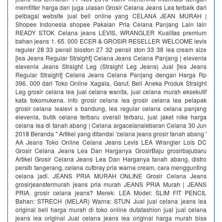
memfilter harga dan juga ulasan Grosir Celana Jeans Lea terbaik dari
pelbagai website jual beli online yang CELANA JEAN MURAH |
Shopee Indonesia shopee Pakaian Pria Celana Panjang Lain lain
READY STOK Celana jeans LEVIS, WRANGLER Kualitas premium
bahan jeans 1. 65. 000 ECER & GROSIR RESELLER WELCOME levis
reguler 28 33 pensil bioston 27 32 pensil ston 33 38 lea cream size
[lea Jeans Regular Straight] Celana Jeans Celana Panjang | elevenia
elevenia Jeans Straight Leg (Straight Leg Jeans) Jual [lea Jeans
Regular Straight] Celana Jeans Celana Panjang dengan Harga Rp
396. 000 dari Toko Online Xagala, Garut. Beli Aneka Produk Straight
Leg grosir celana lea jual celana wanita, jual celana murah eksekutif
kata tokomukena. info grosir celana lea grosir celana lea pelapak
grosir celana lealevi s bandung, lea regular celana celana panjang
elevenia, butik celana terbaru overall terbaru, jual jaket nike harga
celana lea di tanah abang | Celana argacelanalebaran Celana 30 Jun
2018 Beranda " Artikel yang ditandai 'celana jeans grosir tanah abang '
AA Jeans Toko Online Celana Jeans Levis LEA Wrangler Lois DC
Grosir Celana Jeans Lea Dan Harganya GrosirBaju grosirbajubaru
Artikel Grosir Celana Jeans Lea Dan Harganya tanah abang, distro
persib tangerang, celana cutbray pria warna cream, cara menggunting
celana jadi. JEANS PRIA MURAH ONLINE Grosir Celana Jeans
grosirjeanstermurah jeans pria murah JEANS PRIA Murah | JEANS
PRIA. grosir celana jeans? Merek: LEA Model: SLIM FIT PENCIL
Bahan: STRECH (MELAR) Warna: STUN Jual jual celana jeans lea
original beli harga murah di toko online dutafashion jual jual celana
jeans lea original Jual celana jeans lea original harga murah bisa