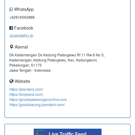
WhatsApp
+62816562888
Facebook
JEANSBRO.ID
Alamat
Dk Kademangan Ds Kedung Patangewu Rt 11 Rw 6 No 5,
Kademangan, Kedung Patangewu, Kec. Kedungwuni,
Pekalongan, 51173
Jawa Tengah - Indonesia
Website
https://jeansbro.com/
https://brojeans.com/
https://grosirpekalonganonline.com
https://grosirsarung.jeansbro.com/
Live Traffic Feed