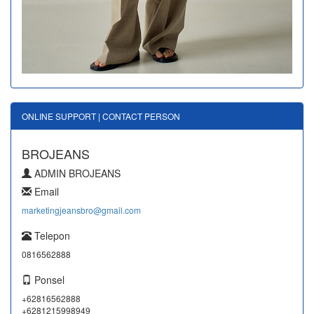
ONLINE SUPPORT | CONTACT PERSON
BROJEANS
ADMIN BROJEANS
Email
marketingjeansbro@gmail.com
Telepon
0816562888
Ponsel
+62816562888
+6281215998949