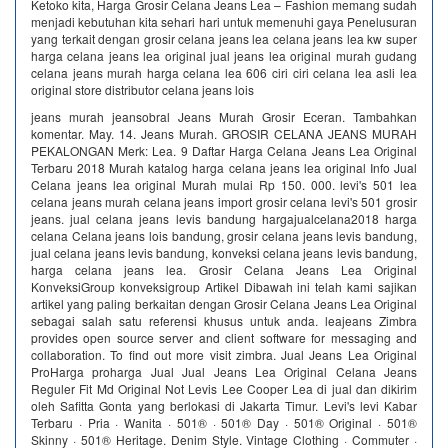
Ketoko kita, Harga Grosir Celana Jeans Lea – Fashion memang sudah
menjadi kebutuhan kita sehari hari untuk memenuhi gaya Penelusuran
yang terkait dengan grosir celana jeans lea celana jeans lea kw super
harga celana jeans lea original jual jeans lea original murah gudang
celana jeans murah harga celana lea 606 ciri ciri celana lea asli lea
original store distributor celana jeans lois
jeans murah jeansobral Jeans Murah Grosir Eceran. Tambahkan
komentar. May. 14. Jeans Murah. GROSIR CELANA JEANS MURAH
PEKALONGAN Merk: Lea. 9 Daftar Harga Celana Jeans Lea Original
Terbaru 2018 Murah katalog harga celana jeans lea original Info Jual
Celana jeans lea original Murah mulai Rp 150. 000. levi's 501 lea
celana jeans murah celana jeans import grosir celana levi's 501 grosir
jeans. jual celana jeans levis bandung hargajualcelana2018 harga
celana Celana jeans lois bandung, grosir celana jeans levis bandung,
jual celana jeans levis bandung, konveksi celana jeans levis bandung,
harga celana jeans lea. Grosir Celana Jeans Lea Original
KonveksiGroup konveksigroup Artikel Dibawah ini telah kami sajikan
artikel yang paling berkaitan dengan Grosir Celana Jeans Lea Original
sebagai salah satu referensi khusus untuk anda. leajeans Zimbra
provides open source server and client software for messaging and
collaboration. To find out more visit zimbra. Jual Jeans Lea Original
ProHarga proharga Jual Jual Jeans Lea Original Celana Jeans
Reguler Fit Md Original Not Levis Lee Cooper Lea di jual dan dikirim
oleh Safitta Gonta yang berlokasi di Jakarta Timur. Levi's levi Kabar
Terbaru · Pria · Wanita · 501® · 501® Day · 501® Original · 501®
Skinny · 501® Heritage. Denim Style. Vintage Clothing · Commuter ·