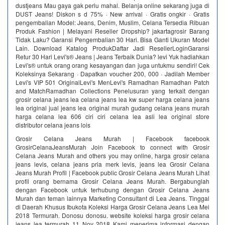
dustjeans Mau gaya gak perlu mahal. Belanja online sekarang juga di
DUST Jeans! Diskon s d 75% · New arrival · Gratis ongkir · Gratis
pengembalian Model: Jeans, Denim, Muslim, Celana Tersedia Ribuan
Produk Fashion | Melayani Reseller Dropship? jakartagrosir Barang
Tidak Laku? Garansi Pengembalian 30 Hari. Bisa Ganti Ukuran Model
Lain. Download Katalog ProdukDaftar Jadi ResellerLoginGaransi
Retur 30 Hari Levi's® Jeans | Jeans Terbaik Dunia? levi Yuk hadiahkan
Levi's® untuk orang orang kesayangan dan juga untukmu sendiri! Cek
Koleksinya Sekarang · Dapatkan voucher 200, 000 · Jadilah Member
Levi's VIP 501 OriginalLevi's MenLevi's Ramadhan Ramadhan Patch
and MatchRamadhan Collections Penelusuran yang terkait dengan
grosir celana jeans lea celana jeans lea kw super harga celana jeans
lea original jual jeans lea original murah gudang celana jeans murah
harga celana lea 606 ciri ciri celana lea asli lea original store
distributor celana jeans lois
Grosir Celana Jeans Murah | Facebook facebook
GrosirCelanaJeansMurah Join Facebook to connect with Grosir
Celana Jeans Murah and others you may online, harga grosir celana
jeans levis, celana jeans pria merk levis, jeans lea Grosir Celana
Jeans Murah Profil | Facebook public Grosir Celana Jeans Murah Lihat
profil orang bernama Grosir Celana Jeans Murah. Bergabunglah
dengan Facebook untuk terhubung dengan Grosir Celana Jeans
Murah dan teman lainnya Marketing Consultant di Lea Jeans. Tinggal
di Daerah Khusus Ibukota Koleksi Harga Grosir Celana Jeans Lea Mei
2018 Termurah. Donosu donosu. website koleksi harga grosir celana
jeans lea termurah 11 Nov 2018 Kami menerima informasi dengan