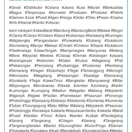
#Grosir #Distributor #Celana #Jeans #Lea #Murah #Berkualitas
#Bagus #Terpercaya #Konveksi #Produsen #Produksi #Pabrik
#Garmen #Jual #Pusat #Agen #Harga #Order #Toko #Pesan #Usaha
#Info #Alamat #Kantor #Ukuran
kami melayani #JawaBarat #Bandung #BandungBarat #Bekasi #Bogor
#Ciamis #Cianjur #Cirebon #Garut #Indramayu #Karawang #Kuningan
#Majalengka #Pangandaran #Purwakarta #Subang #Sukabumi
#Sumedang #Banjar #Bekasi #Cimahi #Cirebon #Depok #Sukabumi
#Tasikmalaya #JawaTengah #Banjarnegara #Banyumas #Batang
#Blora #Boyolali #Brebes #Cilacap #Demak #Grobogan #Jepara
#Karanganyar #Kebumen #Klaten #Kudus #Magelang #Pati
#Pekalongan #Pemalang #Purbalingga #Purworejo #Rembang
#Semarang #Sragen #Sukoharjo #Tegal #Temanggung #Wonogiri
#Wonosobo #Magelang #Pekalongan #Salatiga #Semarang
#Surakarta #Tegal #JawaTimur #Bangkalan #Banyuwangi #Blitar
#Bojonegoro #Bondowoso #Gresik #Jember #Jombang #Kediri
#Lamongan #Lumajang #Madiun #Magetan #Malang #Mojokerto
#Nganjuk #Ngawi #Pacitan #Pamekasan #Pasuruan #Ponorogo
#Probolinggo #Sampang #Sidoarjo #Situbondo #Sumenep #Sumenep
#Tuban #Tulungagung #Batu #Blitar #Malang #Mojokerto #Pasuruan
#Probolinggo #Surabaya #Jakarta #KepulauanSeribu #Jakarta #Barat
#Pusat #Selatan #Timur #Utara #banten #Lebak #Pandeglang
#Serang #Tangerang #Cilegon #Serang #Tangerang
#TangerangSelatan #Bantul #GunungKidul #KulonProgo #Sleman
#Yogyakarta #Sumatera #Aceh #BandaAceh #SumateraUtara #Medan