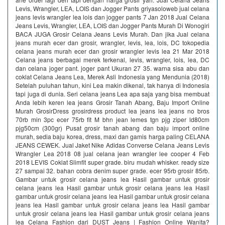
Levis, Wrangler, LEA, LOIS dan Jogger Pants griyasoloweb jual celana
jeans levis wrangler lea lois dan jogger pants 7 Jan 2018 Jual Celana
Jeans Levis, Wrangler, LEA, LOIS dan Jogger Pants Murah Di Wonogiri
BACA JUGA Grosir Celana Jeans Levis Murah. Dan jika Jual celana
jeans murah ecer dan grosir, wrangler, levis, lea, lois, DC tokopedia
celana jeans murah ecer dan grosir wrangler levis lea 21 Mar 2018
Celana jeans berbagai merek terkenal, levis, wrangler, lois, lea, DC
dan celana joger pant. joger pant Ukuran 27 35. warna sisa abu dan
coklat Celana Jeans Lea, Merek Asli Indonesia yang Mendunia (2018)
Setelah puluhan tahun, kini Lea makin dikenal, tak hanya di Indonesia
tapi juga di dunia. Seri celana jeans Lea apa saja yang bisa membuat
Anda lebih keren lea jeans Grosir Tanah Abang, Baju Import Online
Murah GrosirDress grosirdress product lea jeans lea jeans no bros
70rb min 3pc ecer 75rb fit M bhn jean lemes tgn pjg ziper ld80cm
pjg50cm (300gr) Pusat grosir tanah abang dan baju import online
murah, sedia baju korea, dress, maxi dan gamis harga paling CELANA
JEANS CEWEK. Jual Jaket Nike Adidas Converse Celana Jeans Levis
Wrangler Lea 2018 08 jual celana jean wrangler lee cooper 4 Feb
2018 LEVIS Coklat Slimfit super grade. biru mudah whisker. ready size
27 sampai 32. bahan cobra denim super grade. ecer 95rb grosir 85rb.
Gambar untuk grosir celana jeans lea Hasil gambar untuk grosir
celana jeans lea Hasil gambar untuk grosir celana jeans lea Hasil
gambar untuk grosir celana jeans lea Hasil gambar untuk grosir celana
jeans lea Hasil gambar untuk grosir celana jeans lea Hasil gambar
untuk grosir celana jeans lea Hasil gambar untuk grosir celana jeans
lea Celana Fashion dari DUST Jeans | Fashion Online Wanita?