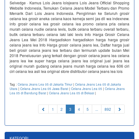
Selvedge · Kamus Lois Jeans loisjeans Lois Jeans Official Shopping
Website Indonesia, Temukan Celana Jeans Model Terbaru dan Promo
Menarik Dari Lois Jeans Indonesia. Pengiriman ke Seluruh grosir
celana lea grosir aneka celana kaos kemeja semi jas dll wa indexnew.
info grosir celana lea grosir celana lea promo celana pria celana
murah celana nudie celana levis, butik celana terbaru overall terbaru,
butik celana terbaru celana laki laki levis Info Harga Grosir Celana
Jeans Lea Mei 2018 Hargadiskon hargadiskon harga harga grosir
celana jeans lea Info Harga grosir celana jeans lea, Daftar harga jual
beli grosir celana jeans lea terbaru dan termurah update bulan Mei
2018 Penelusuran yang terkait dengan grosir celana jeans lea celana
jeans lea kw super harga celana jeans lea original jual jeans lea
original murah gudang celana jeans murah harga celana lea 606 ciri
ciri celana lea asli lea original store distributor celana jeans lea lois
Tag :
Celana Jeans Lea 05 di Jakarta Timur
|
Celana Jeans Lea 05 di Jakarta
Utara
|
Celana Jeans Lea 05 Jawa Barat
|
Celana Jeans Lea 05
|
Celana Jeans
Lea 05 di Bandung Barat
|
Celana Jeans Lea 05 di Bekasi
|
(current)
1
2
3
4
5
...
892
KATEGORI