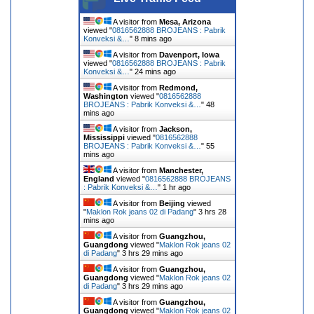
A visitor from
Mesa, Arizona
viewed "
0816562888 BROJEANS : Pabrik
Konveksi &…
"
8 mins ago
A visitor from
Davenport, Iowa
viewed "
0816562888 BROJEANS : Pabrik
Konveksi &…
"
24 mins ago
A visitor from
Redmond,
Washington
viewed "
0816562888
BROJEANS : Pabrik Konveksi &…
"
48
mins ago
A visitor from
Jackson,
Mississippi
viewed "
0816562888
BROJEANS : Pabrik Konveksi &…
"
55
mins ago
A visitor from
Manchester,
England
viewed "
0816562888 BROJEANS
: Pabrik Konveksi &…
"
1 hr ago
A visitor from
Beijing
viewed
"
Maklon Rok jeans 02 di Padang
"
3 hrs 28
mins ago
A visitor from
Guangzhou,
Guangdong
viewed "
Maklon Rok jeans 02
di Padang
"
3 hrs 29 mins ago
A visitor from
Guangzhou,
Guangdong
viewed "
Maklon Rok jeans 02
di Padang
"
3 hrs 29 mins ago
A visitor from
Guangzhou,
Guangdong
viewed "
Maklon Rok jeans 02