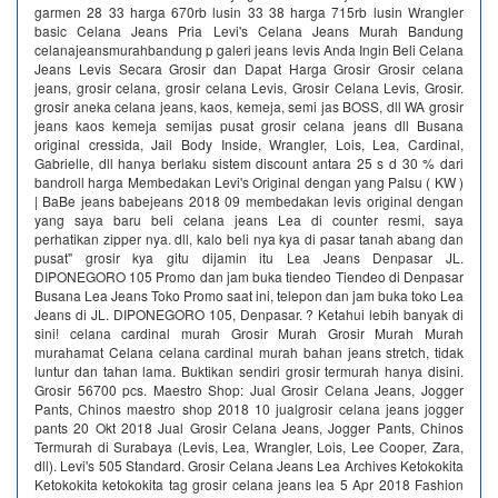
garmen 28 33 harga 670rb lusin 33 38 harga 715rb lusin Wrangler
basic Celana Jeans Pria Levi's Celana Jeans Murah Bandung
celanajeansmurahbandung p galeri jeans levis Anda Ingin Beli Celana
Jeans Levis Secara Grosir dan Dapat Harga Grosir Grosir celana
jeans, grosir celana, grosir celana Levis, Grosir Celana Levis, Grosir.
grosir aneka celana jeans, kaos, kemeja, semi jas BOSS, dll WA grosir
jeans kaos kemeja semijas pusat grosir celana jeans dll Busana
original cressida, Jail Body Inside, Wrangler, Lois, Lea, Cardinal,
Gabrielle, dll hanya berlaku sistem discount antara 25 s d 30 % dari
bandroll harga Membedakan Levi's Original dengan yang Palsu ( KW )
| BaBe jeans babejeans 2018 09 membedakan levis original dengan
yang saya baru beli celana jeans Lea di counter resmi, saya
perhatikan zipper nya. dll, kalo beli nya kya di pasar tanah abang dan
pusat" grosir kya gitu dijamin itu Lea Jeans Denpasar JL.
DIPONEGORO 105 Promo dan jam buka tiendeo Tiendeo di Denpasar
Busana Lea Jeans Toko Promo saat ini, telepon dan jam buka toko Lea
Jeans di JL. DIPONEGORO 105, Denpasar. ? Ketahui lebih banyak di
sini! celana cardinal murah Grosir Murah Grosir Murah Murah
murahamat Celana celana cardinal murah bahan jeans stretch, tidak
luntur dan tahan lama. Buktikan sendiri grosir termurah hanya disini.
Grosir 56700 pcs. Maestro Shop: Jual Grosir Celana Jeans, Jogger
Pants, Chinos maestro shop 2018 10 jualgrosir celana jeans jogger
pants 20 Okt 2018 Jual Grosir Celana Jeans, Jogger Pants, Chinos
Termurah di Surabaya (Levis, Lea, Wrangler, Lois, Lee Cooper, Zara,
dll). Levi's 505 Standard. Grosir Celana Jeans Lea Archives Ketokokita
Ketokokita ketokokita tag grosir celana jeans lea 5 Apr 2018 Fashion