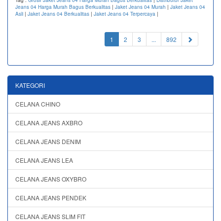
Jeans 04 Harga Murah Bagus Berkualitas
|
Jaket Jeans 04 Murah
|
Jaket Jeans 04
Asli
|
Jaket Jeans 04 Berkualitas
|
Jaket Jeans 04 Terpercaya
|
(current)
1
2
3
...
892
KATEGORI
CELANA CHINO
CELANA JEANS AXBRO
CELANA JEANS DENIM
CELANA JEANS LEA
CELANA JEANS OXYBRO
CELANA JEANS PENDEK
CELANA JEANS SLIM FIT