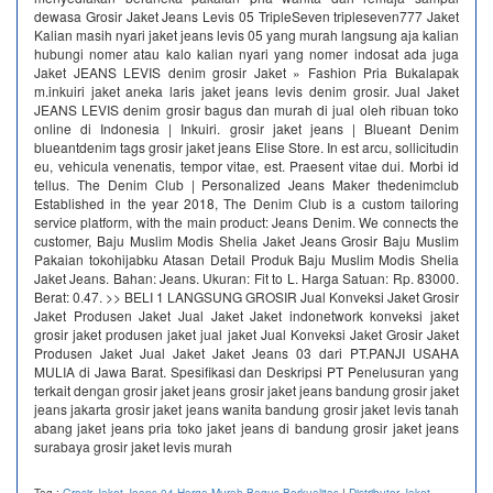
dewasa Grosir Jaket Jeans Levis 05 TripleSeven tripleseven777 Jaket
Kalian masih nyari jaket jeans levis 05 yang murah langsung aja kalian
hubungi nomer atau kalo kalian nyari yang nomer indosat ada juga
Jaket JEANS LEVIS denim grosir Jaket » Fashion Pria Bukalapak
m.inkuiri jaket aneka laris jaket jeans levis denim grosir. Jual Jaket
JEANS LEVIS denim grosir bagus dan murah di jual oleh ribuan toko
online di Indonesia | Inkuiri. grosir jaket jeans | Blueant Denim
blueantdenim tags grosir jaket jeans Elise Store. In est arcu, sollicitudin
eu, vehicula venenatis, tempor vitae, est. Praesent vitae dui. Morbi id
tellus. The Denim Club | Personalized Jeans Maker thedenimclub
Established in the year 2018, The Denim Club is a custom tailoring
service platform, with the main product: Jeans Denim. We connects the
customer, Baju Muslim Modis Shelia Jaket Jeans Grosir Baju Muslim
Pakaian tokohijabku Atasan Detail Produk Baju Muslim Modis Shelia
Jaket Jeans. Bahan: Jeans. Ukuran: Fit to L. Harga Satuan: Rp. 83000.
Berat: 0.47. >> BELI 1 LANGSUNG GROSIR Jual Konveksi Jaket Grosir
Jaket Produsen Jaket Jual Jaket Jaket indonetwork konveksi jaket
grosir jaket produsen jaket jual jaket Jual Konveksi Jaket Grosir Jaket
Produsen Jaket Jual Jaket Jaket Jeans 03 dari PT.PANJI USAHA
MULIA di Jawa Barat. Spesifikasi dan Deskripsi PT Penelusuran yang
terkait dengan grosir jaket jeans grosir jaket jeans bandung grosir jaket
jeans jakarta grosir jaket jeans wanita bandung grosir jaket levis tanah
abang jaket jeans pria toko jaket jeans di bandung grosir jaket jeans
surabaya grosir jaket levis murah
Tag :
Grosir Jaket Jeans 04 Harga Murah Bagus Berkualitas
|
Distributor Jaket