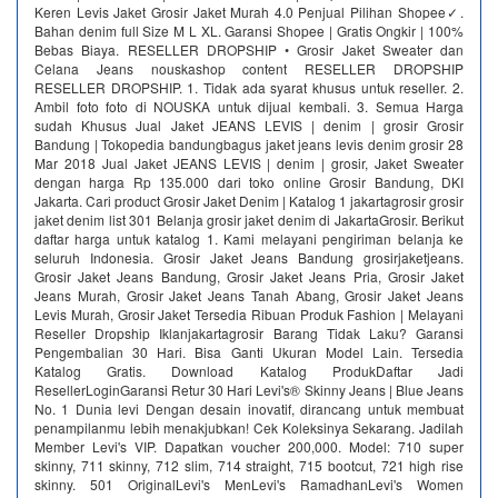
Keren Levis Jaket Grosir Jaket Murah 4.0 Penjual Pilihan Shopee✓.
Bahan denim full Size M L XL. Garansi Shopee | Gratis Ongkir | 100%
Bebas Biaya. RESELLER DROPSHIP • Grosir Jaket Sweater dan
Celana Jeans nouskashop content RESELLER DROPSHIP
RESELLER DROPSHIP. 1. Tidak ada syarat khusus untuk reseller. 2.
Ambil foto foto di NOUSKA untuk dijual kembali. 3. Semua Harga
sudah Khusus Jual Jaket JEANS LEVIS | denim | grosir Grosir
Bandung | Tokopedia bandungbagus jaket jeans levis denim grosir 28
Mar 2018 Jual Jaket JEANS LEVIS | denim | grosir, Jaket Sweater
dengan harga Rp 135.000 dari toko online Grosir Bandung, DKI
Jakarta. Cari product Grosir Jaket Denim | Katalog 1 jakartagrosir grosir
jaket denim list 301 Belanja grosir jaket denim di JakartaGrosir. Berikut
daftar harga untuk katalog 1. Kami melayani pengiriman belanja ke
seluruh Indonesia. Grosir Jaket Jeans Bandung grosirjaketjeans.
Grosir Jaket Jeans Bandung, Grosir Jaket Jeans Pria, Grosir Jaket
Jeans Murah, Grosir Jaket Jeans Tanah Abang, Grosir Jaket Jeans
Levis Murah, Grosir Jaket Tersedia Ribuan Produk Fashion | Melayani
Reseller Dropship‎ Iklanjakartagrosir Barang Tidak Laku? Garansi
Pengembalian 30 Hari. Bisa Ganti Ukuran Model Lain. Tersedia
Katalog Gratis. Download Katalog ProdukDaftar Jadi
ResellerLoginGaransi Retur 30 Hari Levi's® Skinny Jeans | Blue Jeans
No. 1 Dunia‎ levi Dengan desain inovatif, dirancang untuk membuat
penampilanmu lebih menakjubkan! Cek Koleksinya Sekarang. Jadilah
Member Levi's VIP. Dapatkan voucher 200,000. Model: 710 super
skinny, 711 skinny, 712 slim, 714 straight, 715 bootcut, 721 high rise
skinny. 501 OriginalLevi's MenLevi's RamadhanLevi's Women