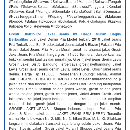
#TanjungSelor #Sulawesi #SulawesiUtara #Manado #SulawesiTengah
#Palu #SulawesiSelatan #Makassar #SulawesiTenggara #Kendari
#SulawesiBarat #Mamuju #Gorontalo #SundaKecil #Bali #Denpasar
#NusaTenggaraTimur #Kupang #NusaTenggaraBarat #Mataram
#lombok #Batam #tokopedia #bukalapak #olx #tokobagus #kaskus
#alibaba #blibli #elevenia #indonetwork
Grosir Distributor Jaket Jeans 03 Harga Murah Bagus
Berkualitas
Jual Jaket Denim Pria Model Terbaru 2018 Jaket Jeans
Pria Terbaik Jual Beli Produk Jaket Jeans Jaket & Blazer | Pakaian Pria
Grosir Jaket Jeans Pria Murah Murah amat murahamat jaket Grosir
Jaket Jeans Pria Murah harga grosir 71.600 Termurah dan berkualitas,
buktikan sendiri kualitas dan murahnya. Grosir jaket jeans denim Levis
Grosir Jaket Distro Bandung Terpercaya grosirjaketbandung Jaket
Levis Grosir jaket jeans denim Levis. Jaket Levis. Grosir jaket jeans
denim. Harga Rp 115.000,. Pemesanan Hubungi: Nama, Alamat
JAKET JEANS TERBARU TERMURAH celanajeansmurahbandung p
jaket jeans dan hoodie Poduk Jaket Jeans Dari Bandung merupakan
salahsatu Produk fashion celana jeans wanita, grosir celana jeans
wanita, celana jeans, grosir celana jeans,. Jaket Jeans Grosir Jaket
tokogrosirjaket jaket jeans berbagai model jaket jeans untuk tampilan
casual di toko grosir jaket bandung dengan harga jaket murah.
GROSIR JAKET JEANS | Shopee Indonesia shopee Pakaian Pria
Jaket & Blazer Jaket Jeans JAKET JEANS PRIA KEREN Tersedia
warna No 1: biowash No 2: blitz No 3: hitam Size: M, L, XL Silahkan
langsumh melakukan transaksi saja brang selalu Jaket Jeans Pria
Keren | Levis Jaket | Grosir Jaket Murah | Shopee Jaket Jeans Pria