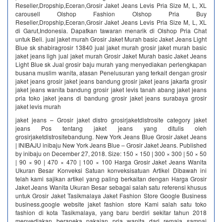
Reseller,Dropship,Eceran,Grosir Jaket Jeans Levis Pria Size M, L, XL
carousell Olshop Fashion Olshop Pria Buy
Reseller,Dropship,Eceran,Grosir Jaket Jeans Levis Pria Size M, L, XL
di Garut,Indonesia. Dapatkan tawaran menarik di Olshop Pria Chat
untuk Beli. jual jaket murah Grosir Jaket Murah basic Jaket Jeans Light
Blue sk shabiragrosir 13840 jual jaket murah grosir jaket murah basic
jaket jeans ligh jual jaket murah Grosir Jaket Murah basic Jaket Jeans
Light Blue sk Jual grosir baju murah yang menyediakan perlengkapan
busana muslim wanita, atasan Penelusuran yang terkait dengan grosir
jaket jeans grosir jaket jeans bandung grosir jaket jeans jakarta grosir
jaket jeans wanita bandung grosir jaket levis tanah abang jaket jeans
pria toko jaket jeans di bandung grosir jaket jeans surabaya grosir
jaket levis murah
jaket jeans – Grosir jaket distro grosirjaketdistrosite category jaket
jeans Pos tentang jaket jeans yang ditulis oleh
grosirjaketdistrositebandung. New York Jeans Blue Grosir Jaket Jeans
| INIBAJU inibaju New York Jeans Blue – Grosir Jaket Jeans. Published
by inibaju on December 27, 2018. Size: 150 × 150 | 300 × 300 | 50 × 50
| 90 × 90 | 470 × 470 | 100 × 100 Harga Grosir Jaket Jeans Wanita
Ukuran Besar Konveksi Satuan konveksisatuan Artikel Dibawah ini
telah kami sajikan artikel yang paling berkaitan dengan Harga Grosir
Jaket Jeans Wanita Ukuran Besar sebagai salah satu referensi khusus
untuk Grosir Jaket Tasikmalaya Jaket Fashion Store Google Business
business.google website jaket fashion store Kami salah satu toko
fashion di kota Tasikmalaya, yang baru berdiri sekitar tahun 2018
menyediakan beraneka pakaian pria wanita dari remaja sampai