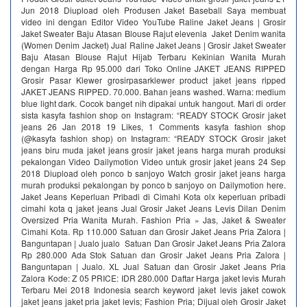
Jun 2018 Diupload oleh Produsen Jaket Baseball Saya membuat
video ini dengan Editor Video YouTube Raline Jaket Jeans | Grosir
Jaket Sweater Baju Atasan Blouse Rajut elevenia Jaket Denim wanita
(Women Denim Jacket) Jual Raline Jaket Jeans | Grosir Jaket Sweater
Baju Atasan Blouse Rajut Hijab Terbaru Kekinian Wanita Murah
dengan Harga Rp 95.000 dari Toko Online JAKET JEANS RIPPED
Grosir Pasar Klewer grosirpasarklewer product jaket jeans ripped
JAKET JEANS RIPPED. 70.000. Bahan jeans washed. Warna: medium
blue light dark. Cocok banget nih dipakai untuk hangout. Mari di order
sista kasyfa fashion shop on Instagram: “READY STOCK Grosir jaket
jeans 26 Jan 2018 19 Likes, 1 Comments kasyfa fashion shop
(@kasyfa fashion shop) on Instagram: “READY STOCK Grosir jaket
jeans biru muda jaket jeans grosir jaket jeans harga murah produksi
pekalongan Video Dailymotion Video untuk grosir jaket jeans 24 Sep
2018 Diupload oleh ponco b sanjoyo Watch grosir jaket jeans harga
murah produksi pekalongan by ponco b sanjoyo on Dailymotion here.
Jaket Jeans Keperluan Pribadi di Cimahi Kota olx keperluan pribadi
cimahi kota q jaket jeans Jual Grosir Jaket Jeans Levis Dilan Denim
Oversized Pria Wanita Murah. Fashion Pria » Jas, Jaket & Sweater
Cimahi Kota. Rp 110.000 Satuan dan Grosir Jaket Jeans Pria Zalora |
Banguntapan | Jualo jualo Satuan Dan Grosir Jaket Jeans Pria Zalora
Rp 280.000 ‎Ada Stok Satuan dan Grosir Jaket Jeans Pria Zalora |
Banguntapan | Jualo. XL Jual Satuan dan Grosir Jaket Jeans Pria
Zalora Kode: Z 05 PRICE: IDR 280.000 Daftar Harga jaket levis Murah
Terbaru Mei 2018 Indonesia search keyword jaket levis jaket cowok
jaket jeans jaket pria jaket levis; Fashion Pria; Dijual oleh Grosir Jaket