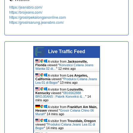
https://jeansbro.com/
https://brojeans.com/
https://grosirpekalonganonline.com
https://grosirsarung.jeansbro.com/
Live Traffic Feed
A visitor from
Jacksonville,
Florida
viewed "
Konveksi Celana Jeans
Wanita 02 di…
"
12 mins ago
A visitor from
Los Angeles,
California
viewed "
Produksi Celana Jeans
Lea 01 di Bogor
"
13 mins ago
A visitor from
Louisville,
Kentucky
viewed "
0816562888
BROJEANS : Pabrik Konveksi &…
"
14
mins ago
A visitor from
Frankfurt Am Main,
Hessen
viewed "
Grosir Celana Chino 06
Murah
"
14 mins ago
A visitor from
Troutdale, Oregon
viewed "
Produksi Celana Jeans Lea 01 di
Bogor
"
14 mins ago