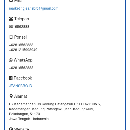
Email
marketingjeansbro@gmail.com
Telepon
0816562888
Ponsel
+62816562888
+6281215998949
WhatsApp
+62816562888
Facebook
JEANSBRO.ID
Alamat
Dk Kademangan Ds Kedung Patangewu Rt 11 Rw 6 No 5,
Kademangan, Kedung Patangewu, Kec. Kedungwuni,
Pekalongan, 51173
Jawa Tengah - Indonesia
Website