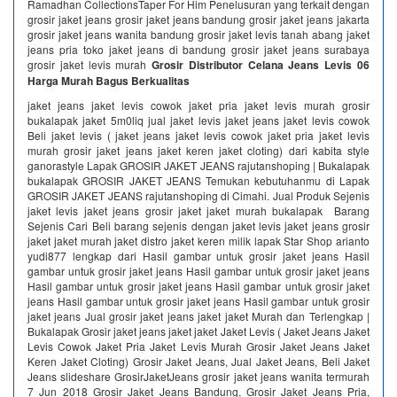
Ramadhan CollectionsTaper For Him Penelusuran yang terkait dengan
grosir jaket jeans grosir jaket jeans bandung grosir jaket jeans jakarta
grosir jaket jeans wanita bandung grosir jaket levis tanah abang jaket
jeans pria toko jaket jeans di bandung grosir jaket jeans surabaya
grosir jaket levis murah
Grosir Distributor Celana Jeans Levis 06
Harga Murah Bagus Berkualitas
jaket jeans jaket levis cowok jaket pria jaket levis murah grosir
bukalapak jaket 5m0liq jual jaket levis jaket jeans jaket levis cowok
Beli jaket levis ( jaket jeans jaket levis cowok jaket pria jaket levis
murah grosir jaket jeans jaket keren jaket cloting) dari kabita style
ganorastyle Lapak GROSIR JAKET JEANS rajutanshoping | Bukalapak
bukalapak GROSIR JAKET JEANS Temukan kebutuhanmu di Lapak
GROSIR JAKET JEANS rajutanshoping di Cimahi. Jual Produk Sejenis
jaket levis jaket jeans grosir jaket jaket murah bukalapak Barang
Sejenis Cari Beli barang sejenis dengan jaket levis jaket jeans grosir
jaket jaket murah jaket distro jaket keren milik lapak Star Shop arianto
yudi877 lengkap dari Hasil gambar untuk grosir jaket jeans Hasil
gambar untuk grosir jaket jeans Hasil gambar untuk grosir jaket jeans
Hasil gambar untuk grosir jaket jeans Hasil gambar untuk grosir jaket
jeans Hasil gambar untuk grosir jaket jeans Hasil gambar untuk grosir
jaket jeans Jual grosir jaket jeans jaket jaket Murah dan Terlengkap |
Bukalapak Grosir jaket jeans jaket jaket Jaket Levis ( Jaket Jeans Jaket
Levis Cowok Jaket Pria Jaket Levis Murah Grosir Jaket Jeans Jaket
Keren Jaket Cloting) Grosir Jaket Jeans, Jual Jaket Jeans, Beli Jaket
Jeans slideshare GrosirJaketJeans grosir jaket jeans wanita termurah
7 Jun 2018 Grosir Jaket Jeans Bandung, Grosir Jaket Jeans Pria,