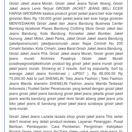
Grosir Jaket Jeans Murah, Grosir Jaket Jeans Tanah Abang, Grosir
Jaket Jeans Levis Terjual GROSIR JACKET JEANS (BELI ECER
HARGA GROSIRAN kaskus product grosir jacket jeans beli ecer harga
grosiran Baru Rp 130.000 grosir jacket jeans beli ecer harga grosiran
MENYEDIAKAN Grosir Jaket dan Jeans Bandung Business Center
Bandung facebook Places Bandung Clothing Store Grosir Jaket dan
Jeans Bandung, Kota Bandung. Konveksi Jaket Bomber, Jaket
Gunung, Jaket Motor, Jaket Parka, Jaket Grosir Jaket Jeans Bandung
(jaketjeansmurah) jaketjeansmurah Jalan Raya Cimindi No 205
Cimahi Selatan, Kota Cimahi, Jawa Barat Grosir Jaket Jeans Bandung,
Grosir Jaket Jeans Pria, Grosir Jaket Jeans Murah, Grosir grosir jaket
jeans murah Archives Pusatnya Grosir Jaket Murah
pusatnyagrosirjaketmurah product tag grosir jaket jeans murah grosir
jaket jeans murah. Showing all 2 results. Sort by popularity, Sort by
average Jaket Jeans Kombinasi ( JJP007 ). Rp 85,000.00 Rp
75,000.00 Add to cart SHENELIN: Toko Jeans Fashion | Toko Fashion
Jeans Wanita‎ shenelin SHENELIN Fashion Jeans Wanita Terbesar
Indonesia | Trusted Seller Penelusuran yang terkait dengan grosir jaket
jeans grosir jaket jeans bandung grosir jaket jeans jakarta grosir jaket
jeans wanita bandung grosir jaket levis tanah abang jaket jeans pria
toko jaket jeans di bandung grosir jaket jeans surabaya grosir jaket
levis murah
Grosir Jaket Jeans Lazada lazada shop grosir jaket jeans This seller
didn't receive any detail product reviews. Layanan Pelanggan. Pusat
Bantuan. Pembayaran. Cara Pembelian. Pengiriman. Kebijakan
Produk Grosir Jaket Jeans YouTube Video untuk grosir jaket jeans 21