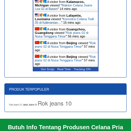
A visitor from
Kalamazoo,
Michigan
viewed "
Maklon Celana Jeans
Lea 02 di Batam
"
14 mins ago
A visitor from
Lafayette,
Louisiana
viewed "
Konveksi Celana Twill
05 di Kalimantan…
"
15 mins ago
A visitor from
Guangzhou,
Guangdong
viewed "
Rok jeans 02 di
Nusa Tenggara Timur
"
56 mins ago
A visitor from
Beijing
viewed "
Rok
jeans 02 di Nusa Tenggara Timur
"
57 mins
ago
A visitor from
Beijing
viewed "
Rok
jeans 02 di Nusa Tenggara Timur
"
57 mins
ago
Get Script
Real Time
Tracking ON
PRODUK TERPOPULER
Rok jeans 10
Rok jeans 01
Jaket Jeans 01
Butuh Info Tentang Produsen Celana Pria