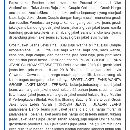
Parka Jaket Bomber Jaket Levis Jaket Parasut Kombinasi Nike
AncienStore | Toko Jeans Baju Jaket Couple Online Jual Grosir Harga
ancienstore AncienStore adalah toko online terpercaya yang menjual
kaos, baju, Jaket, Jeans Couple dengan harga murah, menerima grosir
dan reseller. Penelusuran yang terkait dengan grosir jaket jeans grosir
jaket jeans bandung grosir jaket jeans jakarta grosir jaket jeans wanita
bandung grosir jaket levis tanah abang jaket jeans pria toko jaket jeans
di bandung grosir jaket jeans surabaya grosir jaket levis murah
Grosir Jaket Jeans Levis Pria | Jual Baju Wanita & Pria, Baju Couple
ayobelanjabaju Baju Pria Jual baju wanita, baju pria, kaos wanita,
kaos pria, baju couple, dan menerima jasa print baju, jasa print kaos
satuan dan partai besar. Grosir dan eceran. PUSAT GROSIR CELANA
JEANS,CHINO,JAKET,SWEETER DAN arvdistro 2018 01 grosir jaket
jeans levis pria wanita 19 Jan 2018 Disini kami menjual Jaket Levis
Cewe dan Cowo dengan harga murah tapi memiliki kualitas yang tak
kalah bagus dengan produk asli nya. SPORT JAKET JEANS WANITA
GROSIR JAKET MODEL TERBARU belanja.bebasbayar sport jaket
jeans wanita grosir jaket model terbaru 22 bahan jeans strech all size
fit to l. sport jaket jeans wanita grosir jaket model terbaru. Baju Muslim
& Perlengkapan Sholat. AddThis Sharing Buttons. Share to Jual Grosir
Jaket Lois Lebih Murah | GROSIR JEANS | JUALAN JEANS
jualanjeans Denro Jeans jual Jaket jeans lois dijual harga murah di
jualanjeans | belanja jaket jeans lois harga grosir lebih murah. tukang
jeans Jaket jeans jupe Grosir Tanah Abang,Baju Import Online Murah
grosirdress product 13440 jaket jeans jupe jaket jupe @67rb min 3pcs
ecer 72rb fit M bahan jeans lemes lengan panjang kancing hidup,ada