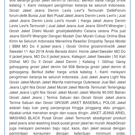
katalog 1. Kami melayani pengiriman belanja ke seluruh Indonesia.
Grosir Jaket Jeans Denim Levis Levi"s Termurah DetikForum
forum.detik Bursa Jual Beli Pusat Jaket Jeans Denim Levis Levi's | Jual
Jaket Jeans Denim Levis Levi's murah | Harga Jaket Jeans Denim
Levis Levi's Termurah | Jual Jaket Jeans Jual Jeans SlimFit Wrangler |
Grosir Jaket Distro Murah grosirjaketdistro Celana celana Pria jual
Jeans SlimFit Wrangler Dengan Mudah Dan Murah Cukup Online Bisa
Kirim ke Seluruh Indonesia Menerima Reseller Dropship Tanpa Modal
| BBM MO Do it jacket jeans | Grosir Online grosironline36 Jaket
Sweater 11 Apr 2018 Anda Berada disini: Home Jaket Sweater MO Do
it jacket jeans. MO Do it jacket jeans. Kategori: Jaket Sweater | 50 Kali
Dilihat. MO Do it Grosir Jaket Denim | Katalog 1 GShop Garsy
gshopgarsy grosir jaket denim list 908 Belanja grosir jaket denim di
gshopgarsy. Berikut daftar harga untuk katalog 1. Kami melayani
pengiriman belanja ke seluruh Indonesia. Jual Jaket Jeans Light Nia
Grosir Jaket Murah Jaket Wanita mainharga Outerwear Jual Beli Jaket
Jeans Light Nia Grosir Jaket Murah Jaket Wanita Termurah Terlengkap
Jaket Jeans Light Nia Grosir Jaket Murah Jaket Wanita 90.000 Bahan
Grosir Jaket Jeans | Terima Satuan dan Grosir Grosir Jaket Jeans
Terima Satuan dan Grosir GROSIR JAKET BASEBALL POLOS Jaket
adalah baju luar yang panjangnya hingga pinggang atau pinggul,
dipakai untuk menahan angin dan cuaca dingin. JAKET JEANS ARIEL
WASHING BLACK Pusat Grosir Jaket Termurah abadigrosir product
jaket jeans ariel washing black pusat grosir jaket ter murah AbadiGrosir
juga melayani pemesan baju rajut, kaos, dan jaket sesuai dengan
permintaan konsumen dengan ketentuan minimum order.