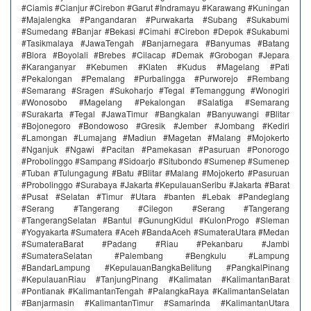
#Ciamis #Cianjur #Cirebon #Garut #Indramayu #Karawang #Kuningan
#Majalengka #Pangandaran #Purwakarta #Subang #Sukabumi
#Sumedang #Banjar #Bekasi #Cimahi #Cirebon #Depok #Sukabumi
#Tasikmalaya #JawaTengah #Banjarnegara #Banyumas #Batang
#Blora #Boyolali #Brebes #Cilacap #Demak #Grobogan #Jepara
#Karanganyar #Kebumen #Klaten #Kudus #Magelang #Pati
#Pekalongan #Pemalang #Purbalingga #Purworejo #Rembang
#Semarang #Sragen #Sukoharjo #Tegal #Temanggung #Wonogiri
#Wonosobo #Magelang #Pekalongan #Salatiga #Semarang
#Surakarta #Tegal #JawaTimur #Bangkalan #Banyuwangi #Blitar
#Bojonegoro #Bondowoso #Gresik #Jember #Jombang #Kediri
#Lamongan #Lumajang #Madiun #Magetan #Malang #Mojokerto
#Nganjuk #Ngawi #Pacitan #Pamekasan #Pasuruan #Ponorogo
#Probolinggo #Sampang #Sidoarjo #Situbondo #Sumenep #Sumenep
#Tuban #Tulungagung #Batu #Blitar #Malang #Mojokerto #Pasuruan
#Probolinggo #Surabaya #Jakarta #KepulauanSeribu #Jakarta #Barat
#Pusat #Selatan #Timur #Utara #banten #Lebak #Pandeglang
#Serang #Tangerang #Cilegon #Serang #Tangerang
#TangerangSelatan #Bantul #GunungKidul #KulonProgo #Sleman
#Yogyakarta #Sumatera #Aceh #BandaAceh #SumateraUtara #Medan
#SumateraBarat #Padang #Riau #Pekanbaru #Jambi
#SumateraSelatan #Palembang #Bengkulu #Lampung
#BandarLampung #KepulauanBangkaBelitung #PangkalPinang
#KepulauanRiau #TanjungPinang #Kalimatan #KalimantanBarat
#Pontianak #KalimantanTengah #PalangkaRaya #KalimantanSelatan
#Banjarmasin #KalimantanTimur #Samarinda #KalimantanUtara