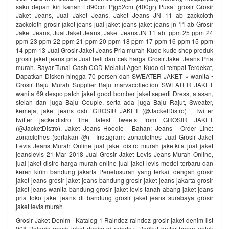
saku depan kiri kanan Ld90cm Pjg52cm (400gr) Pusat grosir Grosir
Jaket Jeans, Jual Jaket Jeans, Jaket Jeans JN 11 ab zackcloth
zackcloth grosir jaket jeans jual jaket jeans jaket jeans jn 11 ab Grosir
Jaket Jeans, Jual Jaket Jeans, Jaket Jeans JN 11 ab. ppm 25 ppm 24
ppm 23 ppm 22 ppm 21 ppm 20 ppm 18 ppm 17 ppm 16 ppm 15 ppm
14 ppm 13 Jual Grosir Jaket Jeans Pria murah Kudo kudo shop produk
grosir jaket jeans pria Jual beli dan cek harga Grosir Jaket Jeans Pria
murah. Bayar Tunai Cash COD Melalui Agen Kudo di tempat Terdekat,
Dapatkan Diskon hingga 70 persen dan SWEATER JAKET » wanita •
Grosir Baju Murah Supplier Baju marvacollection SWEATER JAKET
wanita 69 despo patch jaket good bomber jaket seperti Dress, atasan,
stelan dan juga Baju Couple, serta ada juga Baju Rajut, Sweater,
kemeja, jaket jeans dsb. GROSIR JAKET (@JacketDistro) | Twitter
twitter jacketdistro The latest Tweets from GROSIR JAKET
(@JacketDistro). Jaket Jeans Hoodie | Bahan: Jeans | Order Line:
zonaclothes (sertakan @) | Instagram: zonaclothes Jual Grosir Jaket
Levis Jeans Murah Online jual jaket distro murah jaketkita jual jaket
jeanslevis 21 Mar 2018 Jual Grosir Jaket Levis Jeans Murah Online,
jual jaket distro harga murah online jual jaket levis model terbaru dan
keren kirim bandung jakarta Penelusuran yang terkait dengan grosir
jaket jeans grosir jaket jeans bandung grosir jaket jeans jakarta grosir
jaket jeans wanita bandung grosir jaket levis tanah abang jaket jeans
pria toko jaket jeans di bandung grosir jaket jeans surabaya grosir
jaket levis murah
Grosir Jaket Denim | Katalog 1 Raindoz raindoz grosir jaket denim list
908 Belanja grosir jaket denim di raindoz. Berikut daftar harga untuk