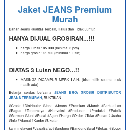
Jaket JEANS Premium
Murah
Bahan Jeans Kualitas Terbaik, Halus dan Tidak Luntur.
HANYA DIJUAL GROSIRAN...!!!
harga Grosir : 85.000 (minimal 6 pcs)
harga grosir : 75.700 (minimal 1 lusin)
DIATAS 3 Luisn NEGO...!!
MASING2 DICAMPUR MERK LAIN. (bisa milih selama stok
masih ada)
Belanja cerdas bersama
JEANS BRO: GROSIR DISTRIBUTOR
JEANS TERMURAH
, BUKTIKAN
#Grosir #Distributor #Jaket #Jeans #Premium #Murah #Berkualitas
#Bagus #Terpercaya #Konveksi #Produsen #Produksi #Pabrik
#Garmen #Jual #Pusat #Agen #Harga #Order #Toko #Pesan #Usaha
#Info #Alamat #Kantor #Ukuran
kami melayani #JawaBarat #Bandung #BandungBarat #Bekasi #Bogor