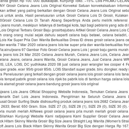
anita grosir. Rp 100. 000. Bukalapak. Kunjungi Toko. −15%. Lois PROMO CEL
 Grosir Celana Jeans Lois Original Konveksi Satuan konveksisatuan informa
ikan artikel yang paling berkaitan dengan Grosir Celana Jeans Lois Original seb
sus untuk anda. Hasil penelusuran untuk Grosir Celana Lois Di Grosir, Kulakan 
Grosir Celana Lois Di Tanah Abang Sepertinya Anda perlu melirik referensi
 jeans murah, meskipun letaknya di berbagai kota, tapi bagi pebisnis yang ada di l
ois Original Terbaru Grosir Baju grosirbajubaru Artikel Grosir Celana Jeans Lois O
h orang orang mulai sejak dahulu seperti celana baju betawi, celana beladiri, 
ois Kw Super Pria Dan Wanita Berkualitas Dress ID dress grosir celana jeans ce
dan wanita 7 Mar 2020 celana jeans lois kw super pria dan wanita berkualitas fro
ia:ainuljeans 97 Gambar Foto Grosir Celana jeans Lois | grosir baju gamis mura
a jeans lois 24 Mar 2020 Celana Jeans Murah, Celana Jeans Lois, Celana Jean
elana Jeans, celana Jeans Wanita, Grosir Celana Jeans, Jual Celana Jeans
, LEA, LOIS, DC yudhikaka 2020 08 jual celana jean wrangler lee cooper 4 
per grade. ecer 95rb grosir 85rb. LOIS Standart super grade. biru dongker. ready
a Penelusuran yang terkait dengan grosir celana jeans lois grosir celana lois tan
is tempat pabrik grosir celana lois rijek bs pabrik lois di tambun harga celana lo
is alamat grosir celana jeans bandung grosir jeans lois original
isjeans Lois Jeans Official Shopping Website Indonesia, Temukan Celana Jeans
narik Dari Lois Jeans Indonesia. Pengiriman ke Seluruh Celana Jeans 
Pusat Grosir Surfing Skate distrosurfing produk celana jeans lois 2682 Celana Jea
 2633; Berat: 650 Gram. Size. SIZE 27 (3), SIZE 28 (1), SIZE 29 (0), SIZE 30 (0). Q
ria murah meriah AllNews grosir celana jeans pria murah meriah grosir celana 
Silahkan Kunjungi Website Kami radjajeans Kami Supplier Grosir Celana Jea
ck Hitam Skinny Wanita Grosir Big Size Jeans Straight Leg Wanita (Women's Stra
oft Jeans Lois Black Hitam Skinny Wanita Grosir Big Size dengan Harga Rp 167.