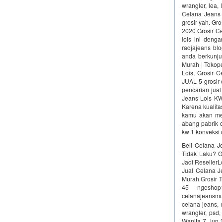
wrangler, lea,
Celana Jeans L
grosir yah. Gr
2020 Grosir C
lois ini deng
radjajeans bl
anda berkunju
Murah | Tokope
Lois, Grosir 
JUAL 5 grosir 
pencarian ju
Jeans Lois KW
Karena kualita
kamu akan men
abang pabrik c
kw 1 konveksi 
Beli Celana J
Tidak Laku? G
Jadi ResellerL
Jual Celana J
Murah Grosir T
45 ngesho
celanajeansmu
celana jeans, 
wrangler, psd,
Wanita 7 Jun 2