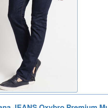
ana JEANS Oxybro Premium M