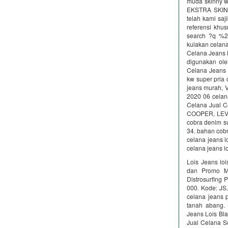
muda skinny w
EKSTRA SKINNY
telah kami saj
referensi khu
search ?q %20
kulakan celana
Celana Jeans L
digunakan ole
Celana Jeans L
kw super pria 
jeans murah, V
2020 06 celan
Celana Jual C
COOPER, LEVIS
cobra denim su
34. bahan cobr
celana jeans lo
celana jeans lo
Lois Jeans lo
dan Promo Me
Distrosurfing 
000. Kode: JS.
celana jeans p
tanah abang. 
Jeans Lois Bla
Jual Celana S