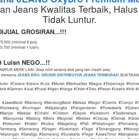
an Jeans Kwalitas Terbaik, Halus
Tidak Luntur.
IJUAL GROSIRAN...!!!
 75.000 (minimal 6 pcs)
65.700 (minimal 1 lusin)
 Luisn NEGO...!!
PUR MERK LAIN. (bisa milih selama stok yang lain masih ada)
s bersama
JEANS BRO: GROSIR DISTRIBUTOR JEANS TERMURAH
, BUKTIKAN
ributor #Celana #Jeans #Lois #Murah #Berkualitas #Bagus #Terpercaya #Konv
brik #Garmen #Jual #Pusat #Agen #Harga #Order #Toko #Pesan #Usaha #Info #
i #JawaBarat #Bandung #BandungBarat #Bekasi #Bogor #Ciamis #Cianjur #C
#Karawang #Kuningan #Majalengka #Pangandaran #Purwakarta #Suba
Banjar #Bekasi #Cimahi #Cirebon #Depok #Sukabumi #Tasikmalaya
ra #Banyumas #Batang #Blora #Boyolali #Brebes #Cilacap #Demak #Grob
r #Kebumen #Klaten #Kudus #Magelang #Pati #Pekalongan #Pemalang 
#Rembang #Semarang #Sragen #Sukoharjo #Tegal #Temanggung #Wonogi
ekalongan #Salatiga #Semarang #Surakarta #Tegal #JawaTimur #Bangkala