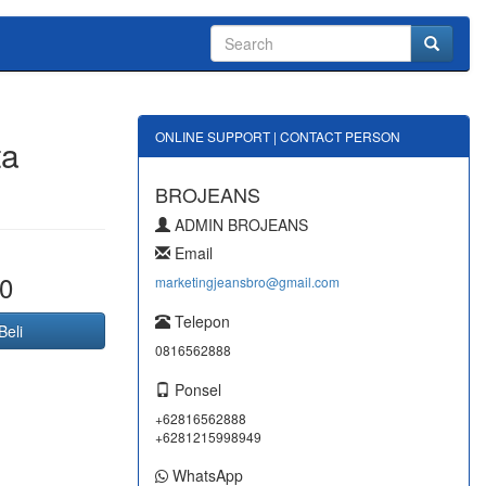
ONLINE SUPPORT | CONTACT PERSON
ta
BROJEANS
ADMIN BROJEANS
Email
0
marketingjeansbro@gmail.com
Telepon
Beli
0816562888
Ponsel
+62816562888
+6281215998949
WhatsApp