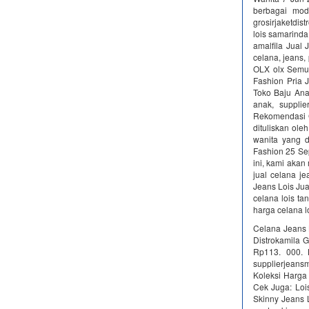
berbagai mod
grosirjaketdistr
lois samarinda; 
amalfila Jual
celana, jeans, 
OLX olx Semua 
Fashion Pria 
Toko Baju Ana
anak, suppl
Rekomendasi G
dituliskan ole
wanita yang d
Fashion 25 Se
ini, kami aka
jual celana j
Jeans Lois Jua
celana lois ta
harga celana l
Celana Jeans L
Distrokamila 
Rp113. 000. K
supplierjeansm
Koleksi Harga 
Cek Juga: Lois
Skinny Jeans L