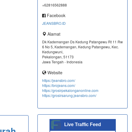
+62816562888
Facebook
JEANSBRO.ID
Alamat
Dk Kademangan Ds Kedung Patangewu Rt 11 Rw
6 No 5, Kademangan, Kedung Patangewu, Kec.
Kedungwuni,
Pekalongan, 51173
Jawa Tengah - Indonesia
Website
https://jeansbro.com/
https://brojeans.com/
https://grosirpekalonganonline.com
https://grosirsarung.jeansbro.com/
Live Traffic Feed
urah