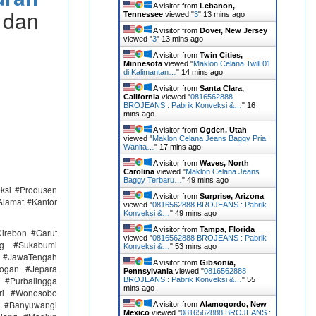
A visitor from
Lebanon,
 dan
Tennessee
viewed "
3
"
13 mins ago
A visitor from
Dover, New Jersey
viewed "
3
"
13 mins ago
A visitor from
Twin Cities,
Minnesota
viewed "
Maklon Celana Twill 01
di Kalimantan…
"
14 mins ago
A visitor from
Santa Clara,
California
viewed "
0816562888
BROJEANS : Pabrik Konveksi &…
"
16
mins ago
A visitor from
Ogden, Utah
viewed "
Maklon Celana Jeans Baggy Pria
Wanita…
"
17 mins ago
A visitor from
Waves, North
Carolina
viewed "
Maklon Celana Jeans
Baggy Terbaru…
"
49 mins ago
eksi #Produsen
A visitor from
Surprise, Arizona
Alamat #Kantor
viewed "
0816562888 BROJEANS : Pabrik
Konveksi &…
"
49 mins ago
A visitor from
Tampa, Florida
irebon #Garut
viewed "
0816562888 BROJEANS : Pabrik
ng #Sukabumi
Konveksi &…
"
53 mins ago
 #JawaTengah
A visitor from
Gibsonia,
ogan #Jepara
Pennsylvania
viewed "
0816562888
#Purbalingga
BROJEANS : Pabrik Konveksi &…
"
55
mins ago
ri #Wonosobo
n #Banyuwangi
A visitor from
Alamogordo, New
Mexico
viewed "
0816562888 BROJEANS :