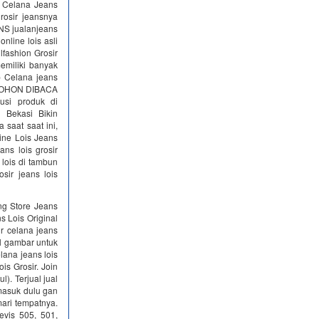
s Celana Jeans
rosir jeansnya
NS jualanjeans
online lois asli
lfashion Grosir
emiliki banyak
p Celana jeans
is MOHON DIBACA
si produk di
 Bekasi Bikin
 saat saat ini,
ine Lois Jeans
ans lois grosir
 lois di tambun
sir jeans lois
ng Store Jeans
s Lois Original
ir celana jeans
il gambar untuk
lana jeans lois
is Grosir. Join
). Terjual jual
 masuk dulu gan
ari tempatnya.
vis 505, 501,