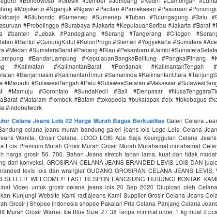
onegoro #Bondowoso #Gresik #Jember #Jombang #Kediri #Lamongan #Lum
lang #Mojokerto #Nganjuk #Ngawi #Pacitan #Pamekasan #Pasuruan #Ponorogo
idoarjo #Situbondo #Sumenep #Sumenep #Tuban #Tulungagung #Batu #Bl
asuruan #Probolinggo #Surabaya #Jakarta #KepulauanSeribu #Jakarta #Barat #
ra #banten #Lebak #Pandeglang #Serang #Tangerang #Cilegon #Seran
latan #Bantul #GunungKidul #KulonProgo #Sleman #Yogyakarta #Sumatera #Ac
ra #Medan #SumateraBarat #Padang #Riau #Pekanbaru #Jambi #SumateraSelat
Lampung #BandarLampung #KepulauanBangkaBelitung #PangkalPinang #K
ang #Kalimatan #KalimantanBarat #Pontianak #KalimantanTengah #
latan #Banjarmasin #KalimantanTimur #Samarinda #KalimantanUtara #TanjungS
a #Manado #SulawesiTengah #Palu #SulawesiSelatan #Makassar #SulawesiTen
rat #Mamuju #Gorontalo #SundaKecil #Bali #Denpasar #NusaTenggaraT
aBarat #Mataram #lombok #Batam #tokopedia #bukalapak #olx #tokobagus #ka
nia #indonetwork
butor Celana Jeans Lois 02 Harga Murah Bagus Berkualitas
Galeri Celana Jea
andung celana jeans murah bandung galeri jeans lois Logo Lois, Celana Jean
Jeans Wanita, Grosir Celana. LOGO LOIS Apa Saja Keunggulan Celana Jeans
a Lois Premium Murah Grosir Murah Grosir Murah Murahamat murahamat Cela
 harga grosir 56. 700. Bahan Jeans stretch tahan lama, kuat dan tidak mudah
ung dari konveksi. GROSIRAN CELANA JEANS BRANDED LEVIS LOIS DAN jualo i
 branded levis lois dan wrangler GUDANG GROSIRAN CELANA JEANS LEVI
ESELLER WELCOME!!! FAST RESPON LANGSUNG HUBUNGI KONTAK KAMI g
iginal Video untuk grosir celana jeans lois 20 Sep 2020 Diupload oleh Cela
kan Kunjungi Website Kami radjajeans Kami Supplier Grosir Celana Jeans Cel
rah Grosir | Shopee Indonesia shopee Pakaian Pria Celana Panjang Celana Jean
38 Murah Grosir Warna: Ice Blue Size: 27 38 Tanpa minimal order, 1 kg muat 2 p