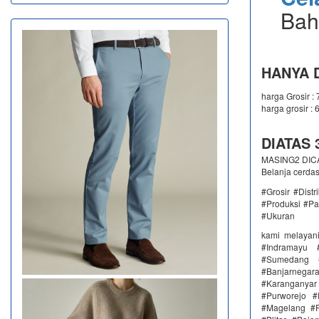
Bah
HANYA D
harga Grosir :
harga grosir : 
DIATAS 3
MASING2 DICAM
Belanja cerda
#Grosir #Dist
#Produksi #Pa
#Ukuran
kami melayan
#Indramayu 
#Sumedang #
#Banjarnega
#Karanganya
#Purworejo 
#Magelang #P