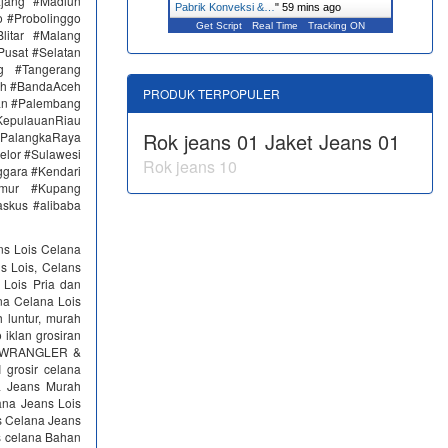
ajang #Madiun
Pabrik Konveksi &…
"
59 mins ago
 #Probolinggo
Get Script
Real Time
Tracking ON
itar #Malang
Pusat #Selatan
g #Tangerang
eh #BandaAceh
PRODUK TERPOPULER
an #Palembang
epulauanRiau
Rok jeans 01
Jaket Jeans 01
PalangkaRaya
elor #Sulawesi
Rok jeans 10
ggara #Kendari
imur #Kupang
skus #alibaba
ns Lois Celana
s Lois, Celans
 Lois Pria dan
na Celana Lois
 luntur, murah
klan grosiran
S, WRANGLER &
rosir celana
na Jeans Murah
ana Jeans Lois
s Celana Jeans
cs celana Bahan