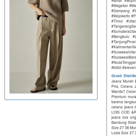
#Blitar #Boj
#Magetan #Ma
#Sampang #S
#Mojokerto #P
#Timur #Uta
#TangerangSe
#SumateraUta
#Bengkulu #
#TanjungPin
#KalimantanSe
#SulawesiUtar
#SulawesiBa
#NusaTenggar
#blibli #eleve
Grosir Distri
Jeans Murah B
Pria, Celana 
Wanita? Celan
Premium murah
karena langs
celana jeans
LOIS COD &R
jeans lois or
Bandung Silah
Size 27 38 Mu
Losis Size 27 