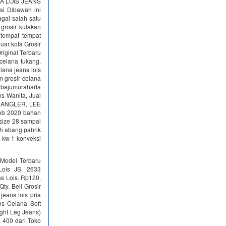
ANA LOIS JEANS
si Dibawah ini
agai salah satu
grosir kulakan
 tempat tempat
uar kota Grosir
riginal Terbaru
celana tukang.
lana jeans lois
m grosir celana
h bajumuraharfa
s Wanita, Jual
 WRANGLER, LEE
Feb 2020 bahan
 size 28 sampai
ah abang pabrik
is kw 1 konveksi
 Model Terbaru
Lois JS. 2633
ns Lois. Rp120.
ty. Beli Grosir
jeans lois pria
ns Celana Soft
ight Leg Jeans)
 400 dari Toko