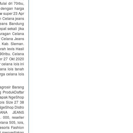
ulai dri 70rbu,
pi dengan harga
kw super 23 Apr
n Celana jeans
 Jeans Bandung
at sekali jika
Juragan Celana
ir Celana Jeans
, Kab. Sleman.
rah levis Hasil
0ribu. Celana
er 27 Okt 2020
celana lois ini
ana lois tanah
rga celana lois
agrosir Barang
g ProdukDaftar
 lapak NgeShop‎
ois Size 27 38
 NgeShop Distro
LANA JEANS
 000, reseller
lana 505, lois,
sesoris Fashion
ami menyediakan