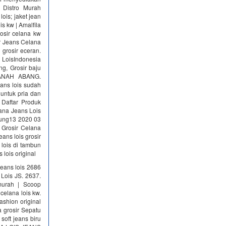
 Distro Murah
 lois; jaket jean
ois kw | Amalfila
osir celana kw
sir Jeans Celana
 grosir eceran.
 LoisIndonesia
g, Grosir baju
TANAH ABANG.
ans lois sudah
 untuk pria dan
 Daftar Produk
ana Jeans Lois
dung13 2020 03
 Grosir Celana
ans lois grosir
 lois di tambun
 lois original
jeans lois 2686
Lois JS. 2637.
smurah | Scoop
celana lois kw.
ashion original
a grosir Sepatu
soft jeans biru