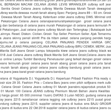
L BERBAGAI MACAM CELANA JEANS LEVIS WRANGLER cutbray soft jeans
. Sentra Grosir Celana Jeans cutbray Wanita Dewasa Murah Tanah dewagrosir
cutbray wanita dewasa murah tanah abang Spec: Panjang Jeans 89 – 93 cm. Grosi
a Dewasa Murah Tanah Abang. Ketentuan order Jeans cutbray DWS. Minimal orde
 Pekalongan Celana Jeans celanajeansmurahpekalongan grosir celana jean
g dan berbelanja di celana jeans murah Pekalongan di celana jeans termurah 
di Pekalongan, Jual celana jeans cutbray Murah dan Terlengkap | Bukalapak bu
Lainnya. Reset. Diskon. Cicilan. Grosir. Top Seller. Premium Seller. Ajak Teman
na Jeans skinny pensil slimfit Pra da hitam pekat. celana panjang pendek harg
 bajumu.net p celana panjang CELANA PANJANG PENDEK HARGA GR
 CELANA JEANS PANJANG CELANA PANJANG cutbray BIRU CEWEK. MERK: Jual
 Wanita Soft Jeans Grosir Lampu tokopedia kiww celana jeans cutbray black wan
 2018 Jual Celana Jeans cutbray Black Wanita Soft Jeans Grosir,Celana Jeans d
oko online Lampu Tumblr Bandung Penelusuran yang terkait dengan grosir celana
 jeans termurah grosir celana jeans tanah abang grosir celana jeans pria tana
 murah tanah abang grosir celana jeans cutbray bandung grosir celana jean
lana jeans jawa barat grosir celana jeans bandung
elana di Yogyakarta D.I. Yogyakarta D.I. Keperluan Pribadi Fashion Pria ready 
osir size 29 35. Fashion Pria » Celana Baru jeans oren pitch softjeans merk cutbr
» Celana Grosir Celana Jeans cutbray 01 Murah jeansbro.rajaproduk produk 50
y 01 Murah 100 Celana JEANS cutbray Premium Murah Bahan Jeans Kwalitas T
) harga grosir: 65 000 (minimal 1lusin) DIATAS 3 Luisn NEGO. gudang celana je
ay jeans 2215 ramailancar celana legging rok cutbray jeans 2215 pusat grosi
andung cutbray jeans 2215. supplier celana jeans di kudus sms BAJU GROSIR 
a jeans di kudus sms 22 Okt 2018 supplier celana jeans di kudus celana jeans cu