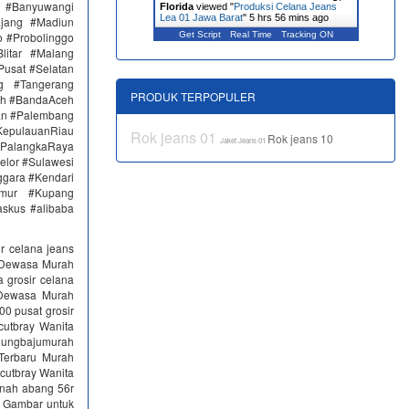
n #Banyuwangi
Florida
viewed "
Produksi Celana Jeans
Lea 01 Jawa Barat
"
5 hrs 56 mins ago
ajang #Madiun
 #Probolinggo
Get Script
Real Time
Tracking ON
itar #Malang
Pusat #Selatan
g #Tangerang
PRODUK TERPOPULER
eh #BandaAceh
an #Palembang
epulauanRiau
Rok jeans 01
Rok jeans 10
Jaket Jeans 01
PalangkaRaya
elor #Sulawesi
ggara #Kendari
imur #Kupang
skus #alibaba
ir celana jeans
a Dewasa Murah
 grosir celana
 Dewasa Murah
0 pusat grosir
cutbray Wanita
ndungbajumurah
Terbaru Murah
utbray Wanita
anah abang 56r
u Gambar untuk