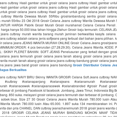
jeans cutbray Hasil gambar untuk grosir celana jeans cutbray Hasil gambar untu
Hasil gambar untuk grosir celana jeans cutbray Hasil gambar untuk grosir celan
ntuk grosir celana jeans cutbray Hasil gambar untuk grosir celana jeans cutbra
cutbray Wanita Dewasa Murah 55Ribu grosiranbandung sentra grosir celana
 murah 55ribu 23 Okt 2018 Grosir Celana Jeans cutbray Wanita Dewasa Murah
LUNTUR HARGA Pabrik Grosir Murah Grosir murahamat Celana Celana Pensi
harga hanya 50.000 bisa tahan hingga 2tahun Grosir baju termurah: CELANA JE
a jeans cutbray murah wanita barang murah jaminan berkwalitas kasyfa celana
ans cutbray adalah celana jenis softjeans yang terbuat dari bahan jeans pilihan. 
sir celana jeans JEANS WANITA MURAH ONLINE Grosir Celana Jeans grosirjeans
MINIMUM ORDER: 4 pcs berurutan (27.28.29.30). Celana Jeans Wanita. KODE
L: SKINY PLERET BAHAN: SOFT JEANS Penelusuran yang terkait dengan grosir
r celana jeans termurah grosir celana jeans tanah abang grosir celana jeans pr
wanita murah tanah abang grosir celana jeans cutbray bandung grosir celana jea
lana jeans jawa barat grosir celana jeans bandung
Grosir Distributor Celana J
Bagus Berkualitas
eans cutbray NAVY BIRU Skinny WANITA GROSIR Celana Soft Jeans cutbray NA
#cutbray #celanapanjang #celanajeans #celanamurah #celanawan
murah #celanacewek #celanajeanscewek #celanabranded #grosir Pusat grosir
terbesar di jombang Facebook id facebook Jombang, Jawa Timur, Indonesia Big Bo
mbang. 850 suka. melayani grosir celana jeans termurah dan terbesar di jombang.
 sobek blue. Size 27 30 Grosir Celana Jeans Wanita Murah 780.000 lusin Atau
Wanita Murah 780.000 lusin Atau 65.000. 1.897 suka 134 membicarakan ini. P
wanita dan pria CHANEL DAN cutbray jeanschanelmurah 2018 grosir jeans wanita 
Feb 2018 GROSIR CELANA JEANS MURAH BANDUNG MOHON MAAF TID
ir Celana Jeans Murah Bandung grosir jeans grosirbajumurahonlinee 29 Jan 201