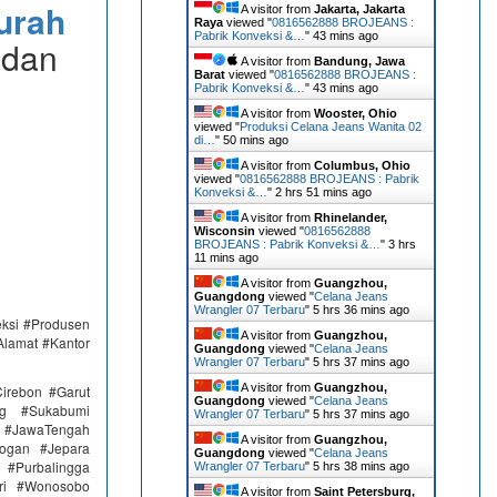
urah
A visitor from
Jakarta, Jakarta
Raya
viewed "
0816562888 BROJEANS :
Pabrik Konveksi &…
"
43 mins ago
 dan
A visitor from
Bandung, Jawa
Barat
viewed "
0816562888 BROJEANS :
Pabrik Konveksi &…
"
43 mins ago
A visitor from
Wooster, Ohio
viewed "
Produksi Celana Jeans Wanita 02
di…
"
50 mins ago
A visitor from
Columbus, Ohio
viewed "
0816562888 BROJEANS : Pabrik
Konveksi &…
"
2 hrs 51 mins ago
A visitor from
Rhinelander,
Wisconsin
viewed "
0816562888
BROJEANS : Pabrik Konveksi &…
"
3 hrs
11 mins ago
A visitor from
Guangzhou,
Guangdong
viewed "
Celana Jeans
Wrangler 07 Terbaru
"
5 hrs 36 mins ago
eksi #Produsen
A visitor from
Guangzhou,
Alamat #Kantor
Guangdong
viewed "
Celana Jeans
Wrangler 07 Terbaru
"
5 hrs 37 mins ago
A visitor from
Guangzhou,
irebon #Garut
Guangdong
viewed "
Celana Jeans
ng #Sukabumi
Wrangler 07 Terbaru
"
5 hrs 37 mins ago
 #JawaTengah
A visitor from
Guangzhou,
ogan #Jepara
Guangdong
viewed "
Celana Jeans
#Purbalingga
Wrangler 07 Terbaru
"
5 hrs 38 mins ago
ri #Wonosobo
A visitor from
Saint Petersburg,