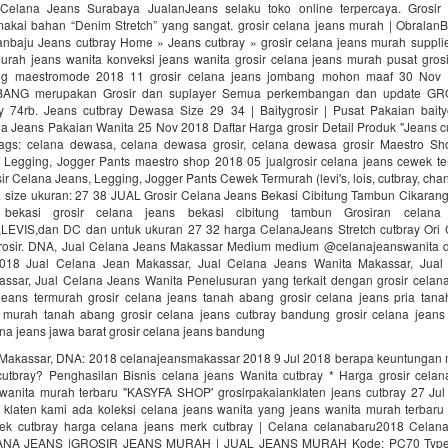
 Celana Jeans Surabaya JualanJeans selaku toko online terpercaya. Grosir
kai bahan “Denim Stretch” yang sangat. grosir celana jeans murah | ObralanB
anbaju Jeans cutbray Home » Jeans cutbray » grosir celana jeans murah supplie
urah jeans wanita konveksi jeans wanita grosir celana jeans murah pusat grosi
g maestromode 2018 11 grosir celana jeans jombang mohon maaf 30 No
NG merupakan Grosir dan suplayer Semua perkembangan dan update G
 74rb. Jeans cutbray Dewasa Size 29 34 | Baitygrosir | Pusat Pakaian baity
 Jeans Pakaian Wanita 25 Nov 2018 Daftar Harga grosir Detail Produk "Jeans 
ags: celana dewasa, celana dewasa grosir, celana dewasa grosir Maestro Sho
 Legging, Jogger Pants maestro shop 2018 05 jualgrosir celana jeans cewek t
ir Celana Jeans, Legging, Jogger Pants Cewek Termurah (levi's, lois, cutbray, chan
23. size ukuran: 27 38 JUAL Grosir Celana Jeans Bekasi Cibitung Tambun Cikarang | 
s bekasi grosir celana jeans bekasi cibitung tambun Grosiran celana
,LEVIS,dan DC dan untuk ukuran 27 32 harga CelanaJeans Stretch cutbray Ori 
osir. DNA, Jual Celana Jeans Makassar Medium medium @celanajeanswanita d
2018 Jual Celana Jean Makassar, Jual Celana Jeans Wanita Makassar, Jual
ssar, Jual Celana Jeans Wanita Penelusuran yang terkait dengan grosir celana
 jeans termurah grosir celana jeans tanah abang grosir celana jeans pria tana
 murah tanah abang grosir celana jeans cutbray bandung grosir celana jean
lana jeans jawa barat grosir celana jeans bandung
Makassar, DNA: 2018 celanajeansmakassar 2018 9 Jul 2018 berapa keuntungan 
cutbray? Penghasilan Bisnis celana jeans Wanita cutbray * Harga grosir celan
wanita murah terbaru ''KASYFA SHOP' grosirpakaianklaten jeans cutbray 27 Jul 
n klaten kami ada koleksi celana jeans wanita yang jeans wanita murah terbar
erek cutbray harga celana jeans merk cutbray | Celana celanabaru2018 Cela
NA JEANS |GROSIR JEANS MURAH | JUAL JEANS MURAH Kode: PC70 Type: