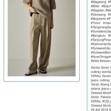
#Magelang #P
#Blitar #Boj
#Magetan #Ma
#Sampang #S
#Mojokerto #P
#Timur #Uta
#TangerangSe
#SumateraUta
#Bengkulu #
#TanjungPin
#KalimantanSe
#SulawesiUtar
#SulawesiBa
#NusaTenggar
#blibli #eleve
Sentra Grosir 
cutbray wanit
55Ribu Sentra
jeans cutbra
Tanah Abang 5
celana jeans 
Dewasa Murah 
Grosir Pakai
55Ribu. #CEL
Dewasa Murah 
26 Agt 2018 S