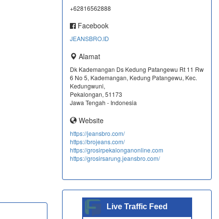
+62816562888
Facebook
JEANSBRO.ID
Alamat
Dk Kademangan Ds Kedung Patangewu Rt 11 Rw
6 No 5, Kademangan, Kedung Patangewu, Kec.
Kedungwuni,
Pekalongan, 51173
Jawa Tengah - Indonesia
Website
https://jeansbro.com/
https://brojeans.com/
https://grosirpekalonganonline.com
https://grosirsarung.jeansbro.com/
Live Traffic Feed