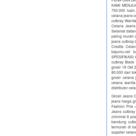
KAMI MENJUA
750.000 lusin
celana jeans 
cutbray Wanit
Celana Jeans
Selamat datan
paling murah 
jeans cutbray 
Credits. Cela
bajumu.net
SPESIFIKASI:
cutbray Black
grosir 19 Okt
80.000 dari t
grosir celana
celana wanita
distributor ce
Grosir Jeans C
jeans harga gr
Fashion Pria 
Jeans cutbra
(minimal 6 pcs
bandung cutbr
termurah di b
supplier celan