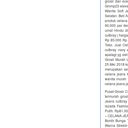
grosir dan ec
Gmmp23 eleveni
Wanita Soft J
Selatan. Beli
produk celana 
90.000 per ite
umat Hindu di 
cutbray | harg
Rp 85.000 Rp 
Toko. Jual Ce
cutbray navy 
apalagi yg sis
Grosir Murah L
25 Mei 2018 ku
merupakan seb
celana jeans 
wanita murah 
celana jeans j
Pusat Grosir C
termurah gros
Jeans cutbray
lazada Fashio
Putih. Rp81.0
» CELANA JEAN
Bordir Bunga 
Warna Stretc