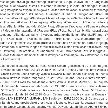
ekalongan #Salatiga #Semarang #Surakarta #Tegal #JawaTimur #Bangkala
onegoro #Bondowoso #Gresik #Jember #Jombang #Kediri #Lamongan #Lum
lang #Mojokerto #Nganjuk #Ngawi #Pacitan #Pamekasan #Pasuruan #Ponorogo
idoarjo #Situbondo #Sumenep #Sumenep #Tuban #Tulungagung #Batu #Bl
asuruan #Probolinggo #Surabaya #Jakarta #KepulauanSeribu #Jakarta #Barat #
ra #banten #Lebak #Pandeglang #Serang #Tangerang #Cilegon #Seran
latan #Bantul #GunungKidul #KulonProgo #Sleman #Yogyakarta #Sumatera #Ac
ra #Medan #SumateraBarat #Padang #Riau #Pekanbaru #Jambi #SumateraSelat
Lampung #BandarLampung #KepulauanBangkaBelitung #PangkalPinang #K
ang #Kalimatan #KalimantanBarat #Pontianak #KalimantanTengah #
latan #Banjarmasin #KalimantanTimur #Samarinda #KalimantanUtara #TanjungS
a #Manado #SulawesiTengah #Palu #SulawesiSelatan #Makassar #SulawesiTen
rat #Mamuju #Gorontalo #SundaKecil #Bali #Denpasar #NusaTenggaraT
aBarat #Mataram #lombok #Batam #tokopedia #bukalapak #olx #tokobagus #ka
nia #indonetwork
Celana Jeans cutbray Wanita Pusat Grosir Cimahi grosircimahi 2018 sentra gros
a dewasa murah 55ribu 23 Okt 2018 Pusat Grosir Celana Jeans cutbray Wanit
 Grosir Celana Jeans cutbray Wanita Dewasa Murah Tanah bisnisbajumu sentra
y wanita dewasa murah tangerang Pusat Grosir Celana Jeans cutbray Wanita
6Ribu Pusat Grosir Celana Jeans cutbray Wanita Dewasa Murah 55Ribu baju350
cutbray wanita dewasa murah 55ribu 21 Okt 2018 Sentra Grosir Celana Jeans 
55Ribu Grosir Celana Jeans cutbray Wanita Dewasa Terbaru Murah 55Ribu ba
an Dewasa Murah 24 Okt 2018 Grosir Celana Jeans cutbray Wanita Dewasa 
ANA JEANS DEWASA MURAH JEANS cutbray – IDR.55.000 Grosir Celana Jeans c
Tanah Abang grosirbajuku grosir celana jeans cutbray wanita dewasa murah t
entra Grosir Celana Jeans cutbray Wanita Dewasa Murah Tanah Abang 56Rib