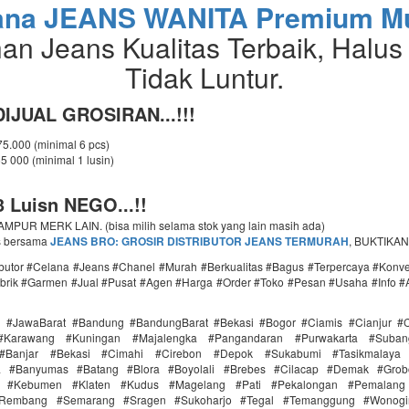
ana JEANS WANITA Premium M
an Jeans Kualitas Terbaik, Halus
Tidak Luntur.
IJUAL GROSIRAN...!!!
 75.000 (minimal 6 pcs)
65 000 (minimal 1 lusin)
 Luisn NEGO...!!
PUR MERK LAIN. (bisa milih selama stok yang lain masih ada)
s bersama
JEANS BRO: GROSIR DISTRIBUTOR JEANS TERMURAH
, BUKTIKAN
ributor #Celana #Jeans #Chanel #Murah #Berkualitas #Bagus #Terpercaya #Konv
brik #Garmen #Jual #Pusat #Agen #Harga #Order #Toko #Pesan #Usaha #Info #
i #JawaBarat #Bandung #BandungBarat #Bekasi #Bogor #Ciamis #Cianjur #C
#Karawang #Kuningan #Majalengka #Pangandaran #Purwakarta #Suba
Banjar #Bekasi #Cimahi #Cirebon #Depok #Sukabumi #Tasikmalaya
ra #Banyumas #Batang #Blora #Boyolali #Brebes #Cilacap #Demak #Grob
r #Kebumen #Klaten #Kudus #Magelang #Pati #Pekalongan #Pemalang 
#Rembang #Semarang #Sragen #Sukoharjo #Tegal #Temanggung #Wonogi