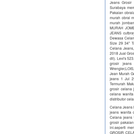
Jeans Grosir
Surabaya mema
Pakaian obral
murah obral m
murah jomban
MURAH JOMBA
JEANS cutbray
Dewasa Celana
Size 29 34" T
Celana Jeans,
2018 Jual Gros
dll). Levi's 5
grosir jean
Wrengler,LOIS
Jean Murah Gr
jeans 1 Jul 
Termurah Maka
grosir celana
celana wanita
distributor ce
Celana Jeans 
jeans wanita 
Celana jeans 
grosir pakaia
ini.seperti m
GROSIR CELA