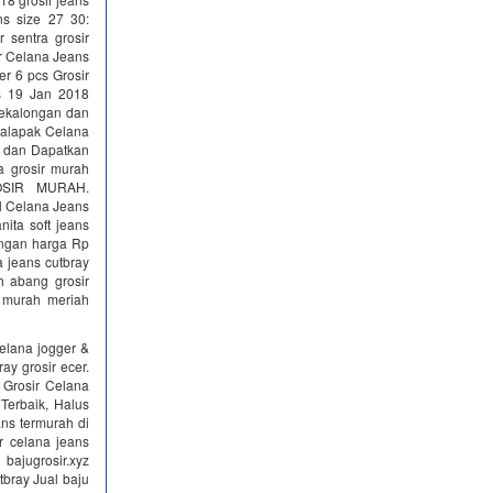
 size 27 30:
 sentra grosir
r Celana Jeans
r 6 pcs Grosir
s 19 Jan 2018
Pekalongan dan
kalapak Celana
mu dan Dapatkan
a grosir murah
OSIR MURAH.
 Celana Jeans
ita soft jeans
engan harga Rp
 jeans cutbray
h abang grosir
s murah meriah
celana jogger &
ay grosir ecer.
 Grosir Celana
erbaik, Halus
ans termurah di
r celana jeans
bajugrosir.xyz
tbray Jual baju