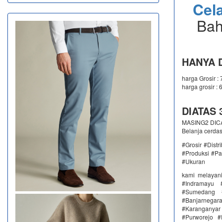
Cel
Bah
HANYA D
harga Grosir :
harga grosir : 
DIATAS 3
MASING2 DICAM
Belanja cerda
#Grosir #Dist
#Produksi #Pa
#Ukuran
kami melayan
#Indramayu 
#Sumedang #
#Banjarnega
#Karanganya
#Purworejo 