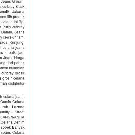
Jeans Grosir |
s cutbray Black
metik, Jakarta
memilih produk
 celana ini Rp.
s Putih cutbray
). Dalam. Jeans
ny cewek hitam.
zada. Kunjungi
t celana jeans
 terbaik, jadi
ana Jeans Harga
ung dari pabrik
narnya bukanlah
cutbray grosir
 grosir celana
ah distributor
ir celana jeans
u Gamis Celana
murah | Lazada
ality – Street
A JEANS WANITA
g Celana Denim
k sobek Banyak
njeans Celana