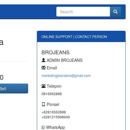
ONLINE SUPPORT | CONTACT PERSON
a
BROJEANS
ADMIN BROJEANS
Email
0
marketingjeansbro@gmail.com
Telepon
Beli
0816562888
Ponsel
+62816562888
+6281215998949
WhatsApp