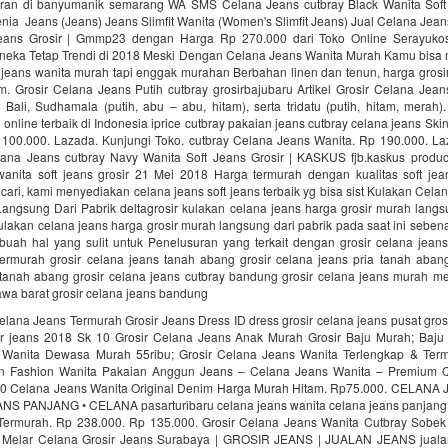
eran di banyumanik semarang WA SMS Celana Jeans cutbray Black Wanita Soft 
a Jeans (Jeans) Jeans Slimfit Wanita (Women's Slimfit Jeans) Jual Celana Jean
eans Grosir | Gmmp23 dengan Harga Rp 270.000 dari Toko Online Serayukos
 Aneka Tetap Trendi di 2018 Meski Dengan Celana Jeans Wanita Murah Kamu bisa 
jeans wanita murah tapi enggak murahan Berbahan linen dan tenun, harga grosir
m. Grosir Celana Jeans Putih cutbray grosirbajubaru Artikel Grosir Celana Jean
Bali, Sudhamala (putih, abu – abu, hitam), serta tridatu (putih, hitam, merah
a online terbaik di Indonesia iprice cutbray pakaian jeans cutbray celana jeans Ski
100.000. Lazada. Kunjungi Toko. cutbray Celana Jeans Wanita. Rp 190.000. La
lana Jeans cutbray Navy Wanita Soft Jeans Grosir | KASKUS fjb.kaskus produc
wanita soft jeans grosir 21 Mei 2018 Harga termurah dengan kualitas soft jeans
t cari, kami menyediakan celana jeans soft jeans terbaik yg bisa sist Kulakan Cel
angsung Dari Pabrik deltagrosir kulakan celana jeans harga grosir murah langs
lakan celana jeans harga grosir murah langsung dari pabrik pada saat ini sebe
uah hal yang sulit untuk Penelusuran yang terkait dengan grosir celana jeans 
termurah grosir celana jeans tanah abang grosir celana jeans pria tanah abang
tanah abang grosir celana jeans cutbray bandung grosir celana jeans murah meri
awa barat grosir celana jeans bandung
elana Jeans Termurah Grosir Jeans Dress ID dress grosir celana jeans pusat gros
ir jeans 2018 Sk 10 Grosir Celana Jeans Anak Murah Grosir Baju Murah; Baj
 Wanita Dewasa Murah 55ribu; Grosir Celana Jeans Wanita Terlengkap & Ter
n Fashion Wanita Pakaian Anggun Jeans – Celana Jeans Wanita – Premium Qu
00 Celana Jeans Wanita Original Denim Harga Murah Hitam. Rp75.000. CELAN
S PANJANG • CELANA pasarturibaru celana jeans wanita celana jeans panjan
Termurah. Rp 238.000. Rp 135.000. Grosir Celana Jeans Wanita Cutbray Sobe
h Melar Celana Grosir Jeans Surabaya | GROSIR JEANS | JUALAN JEANS juala