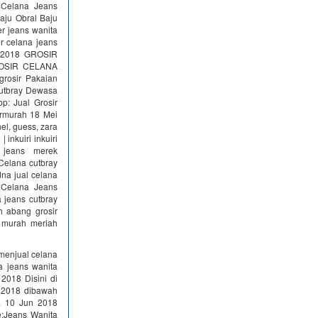
 Celana Jeans
aju Obral Baju
r jeans wanita
r celana jeans
v 2018 GROSIR
ROSIR CELANA
grosir Pakaian
cutbray Dewasa
p: Jual Grosir
ermurah 18 Mei
el, guess, zara
inkuiri inkuiri
 jeans merek
Celana cutbray
na jual celana
 Celana Jeans
 jeans cutbray
h abang grosir
s murah meriah
menjual celana
a jeans wanita
2018 Disini di
u 2018 dibawah
na 10 Jun 2018
Jeans Wanita