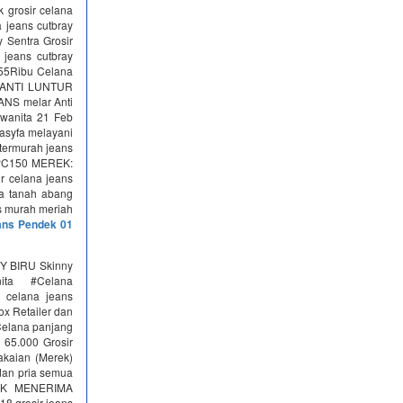
k grosir celana
a jeans cutbray
y Sentra Grosir
 jeans cutbray
 55Ribu Celana
l ANTI LUNTUR
ANS melar Anti
 wanita 21 Feb
kasyfa melayani
termurah jeans
: PC150 MEREK:
 celana jeans
ia tanah abang
ns murah meriah
eans Pendek 01
VY BIRU Skinny
ita #Celana
 celana jeans
x Retailer dan
 Celana panjang
 65.000 Grosir
akaian (Merek)
dan pria semua
AK MENERIMA
8 grosir jeans