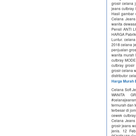
grosir celana 
jeans cutbray 
Hasil gambar u
Celana Jeans 
wanita dewasa
Pensil ANTI 
HARGA Pabrik 
Luntur. celan
2018 celana je
penjualan gro
wanita murah 
cutbray MODE
cutbray grosi
grosir celana 
distributor ce
Harga Murah 
Celana Soft J
WANITA GR 
#celanajeans
termurah dan 
terbesar di jo
cewek cutbray
Celana Jeans 
grosir jeans 
jenis. 12 
PENIPUAN Gros